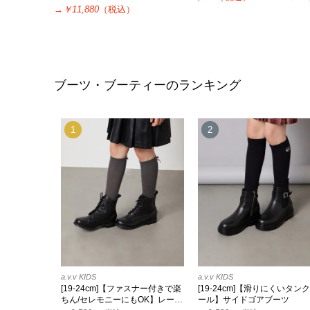
→
￥11,880
（税込）
ブーツ・ブーティーのランキング
1
2
a.v.v KIDS
a.v.v KIDS
[19-24cm]【ファスナー付きで楽
[19-24cm]【滑りにくいタン
ちん/セレモニーにもOK】レー…
ール】サイドゴアブーツ