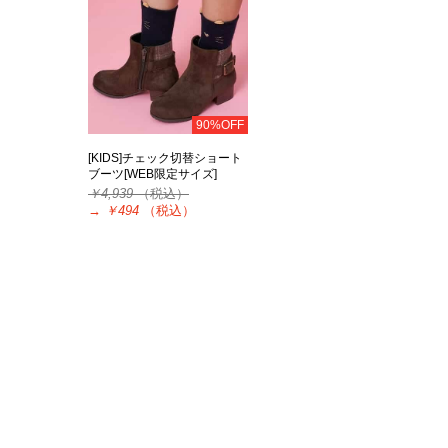
90%OFF
[KIDS]チェック切替ショート
ブーツ[WEB限定サイズ]
￥4,939
（税込）
→
￥494
（税込）