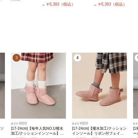
→
￥5,393
（税込）
→
￥5,393
（税込）
3
4
a.v.v KIDS
a.v.v KIDS
a.v
クソ
[17-24cm]【毎年人気NO.1/撥水
[17-24cm]【撥水加工/クッション
[
加工/クッションインソール】…
インソール】リボン付フェイ…
ー