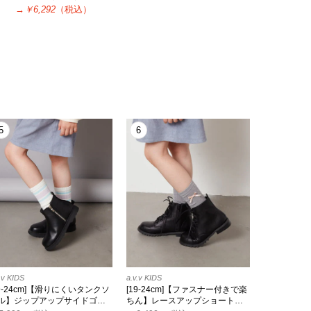
→
￥6,292
（税込）
5
6
.v KIDS
a.v.v KIDS
19-24cm]【滑りにくいタンクソ
[19-24cm]【ファスナー付きで楽
ル】ジップアップサイドゴ…
ちん】レースアップショート…