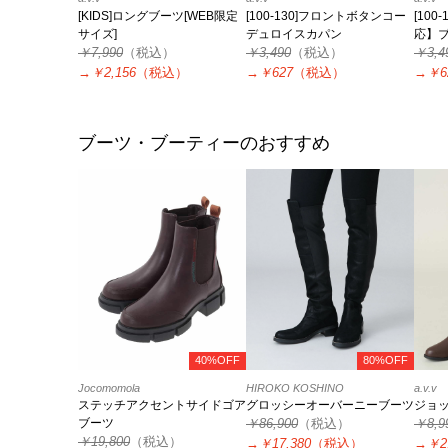
[KIDS]ロングブーツ[WEB限定
[100-130]フロントボタンコー
[10
サイズ]
デュロイスカパン
応】
￥7,990
（税込）
￥3,490
（税込）
ロッ
￥3,4
→
￥2,156
（税込）
→
￥627
（税込）
→
￥6
ブーツ・ブーティーのおすすめ
40%OFF
80%OFF
Jocomomola
HIROKO KOSHINO
a.v.v
ステッチアクセントサイドゴア
グロッシーオーバーニーブーツ
ジョ
ブーツ
￥86,900
（税込）
￥8,9
￥19,800
（税込）
→
￥17,380
（税込）
→
￥2