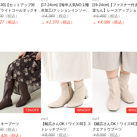
0-130]【セットアップ対
[17-24cm]【毎年人気NO.1/撥
[19-24cm]【ファスナー付
ブライトコールタックキュ
水加工/クッションインソー
楽ちん】レースアップショ
ト
90
（税込）
ル】リボン付フェイクムートン
￥4,389
（税込）
ブーツ
￥6,490
（税込）
ブーツ
27
（税込）
→
￥2,370
（税込）
→
￥4,089
（税込）
73%OFF
40%OFF
40%
eur3
eur3
ッキーブーツ
【幅広さんOK！ワイズ4E】ス
【幅広さんOK！ワイズ4E
90
（税込）
トレッチブーツ
クエアトウブーツ
￥8,990
（税込）
￥8,990
（税込）
,426
（税込）