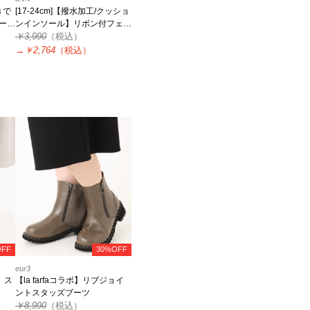
きで
[17-24cm]【撥水加工/クッショ
ート
ンインソール】リボン付フェイ
クムートンブーツ
￥3,990
（税込）
→
￥2,764
（税込）
OFF
30%OFF
eur3
】ス
【la farfaコラボ】リブジョイ
ントスタッズブーツ
￥8,990
（税込）