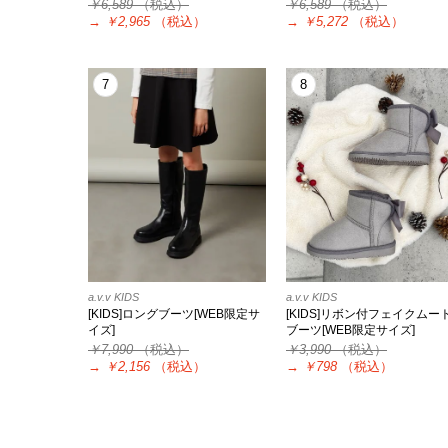
￥6,589
（税込）
￥6,589
（税込）
→
￥2,965
（税込）
→
￥5,272
（税込）
7
8
a.v.v KIDS
a.v.v KIDS
[KIDS]ロングブーツ[WEB限定サ
[KIDS]リボン付フェイクムー
イズ]
ブーツ[WEB限定サイズ]
￥7,990
（税込）
￥3,990
（税込）
→
￥2,156
（税込）
→
￥798
（税込）