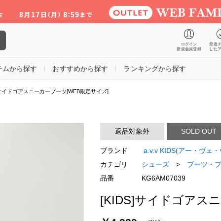
ログイン
最近
新規会員登録
した
テムから探す
おすすめから探す
ランキングから探す
S]サイドゴアスニーカーブーツ[WEB限定サイズ]
返品対象外
SOLD OUT
ブランド
a.v.v KIDS(アー・ヴェ
カテゴリ
シューズ
>
ブーツ・
品番
KG6AM07039
[KIDS]サイドゴアス