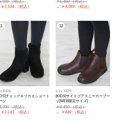
5,990
（税込）
￥6,490
（税込）
￥3,594
（税込）
→
￥4,089
（税込）
11
12
.v KIDS
a.v.v KIDS
KIDS]チェックキリカエショート
[KIDS]サイドゴアスニーカーブー
ーツ
ツ[WEB限定サイズ]
4,990
（税込）
￥4,490
（税込）
￥3,143
（税込）
→
￥449
（税込）