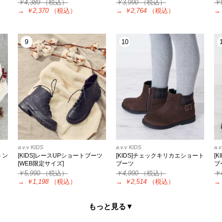
￥4,389
（税込）
￥3,990
（税込）
￥
→
￥2,370
（税込）
→
￥2,764
（税込）
→
9
10
a.v.v KIDS
a.v.v KIDS
a.v
トン
[KIDS]レースUPショートブーツ
[KIDS]チェックキリカエショート
[
[WEB限定サイズ]
ブーツ
ブ
￥5,990
（税込）
￥4,990
（税込）
￥
→
￥1,198
（税込）
→
￥2,514
（税込）
→
もっと見る▼