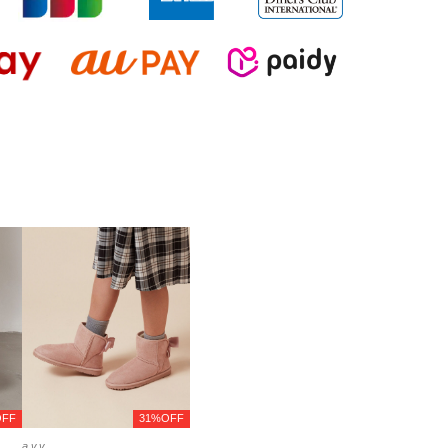
OFF
31%OFF
a.v.v