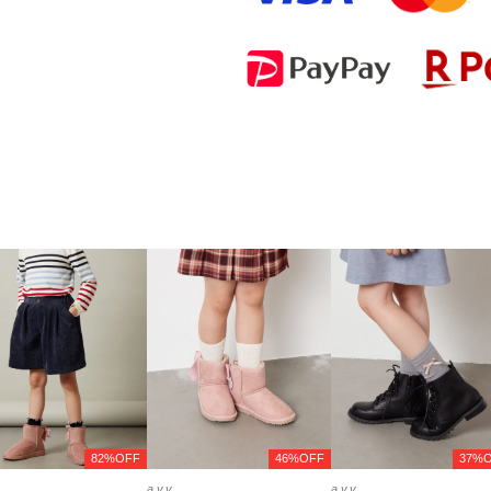
82%OFF
46%OFF
37%
a.v.v
a.v.v