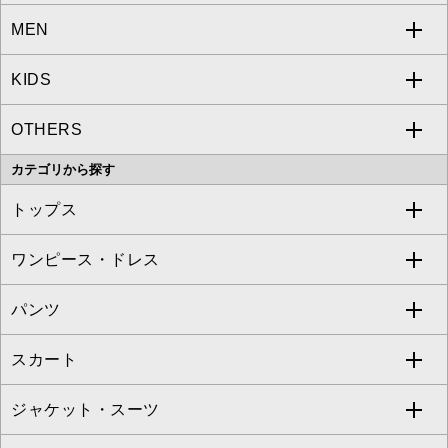
MEN
a.v.v
KIDS
MICHEL KLEIN
a.v.v
OTHERS
MK MICHEL KLEIN
MICHEL KLEIN HOMME
a.v.v
カテゴリから探す
OFUON le MK
MK MICHEL KLEIN HOMME
MK MICHEL KLEIN BAG
トップス
Sybilla
EMILIO ROBBA
ワンピース・ドレス
すべてのトップス
S sybilla
BUYERS SELECT
パンツ
カットソー・Tシャツ
すべてのワンピース・ドレス
Jocomomola
スカート
ブラウス・シャツ
ワンピース
すべてのパンツ
TARA JARMON
ジャケット・スーツ
ニット・セーター
ドレス
フルレングスパンツ
すべてのスカート
ZAPA