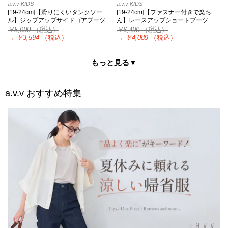
a.v.v KIDS
a.v.v KIDS
[19-24cm]【滑りにくいタンクソー
[19-24cm]【ファスナー付きで楽ち
ル】ジップアップサイドゴアブーツ
ん】レースアップショートブーツ
￥5,990
（税込）
￥6,490
（税込）
→
￥3,594
（税込）
→
￥4,089
（税込）
もっと見る▼
a.v.v
おすすめ特集