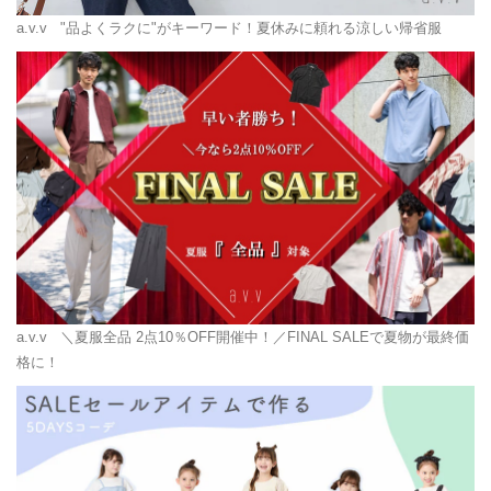
a.v.v
"品よくラクに"がキーワード！夏休みに頼れる涼しい帰省服
a.v.v
＼夏服全品 2点10％OFF開催中！／FINAL SALEで夏物が最終価
格に！