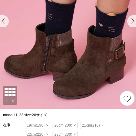
model:H123 size:20サイズ
在庫
19cm(190)
×
20cm(200)
×
21cm(210)
×
22cm(220)
×
23cm(230)
×