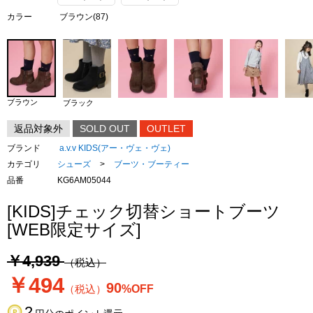
カラー
ブラウン(87)
ブラウン
ブラック
返品対象外
SOLD OUT
OUTLET
ブランド
a.v.v KIDS(アー・ヴェ・ヴェ)
カテゴリ
シューズ
>
ブーツ・ブーティー
品番
KG6AM05044
[KIDS]チェック切替ショートブーツ
[WEB限定サイズ]
￥4,939
（税込）
￥494
90
（税込）
%OFF
2