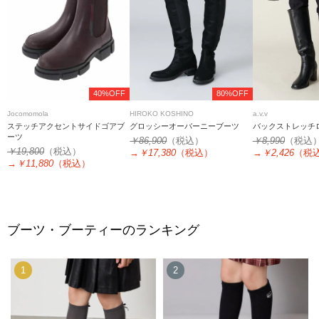
40%OFF
80%OFF
Jocomomola
HIROKO KOSHINO
a.v.v
ステッチアクセントサイドゴアブ
グロッシーオーバーニーブーツ
バックストレッチ
ーツ
￥86,900
（税込）
￥8,990
（税込
￥19,800
（税込）
→
￥17,380
（税込）
→
￥2,426
（税
→
￥11,880
（税込）
ブーツ・ブーティーのランキング
1
2