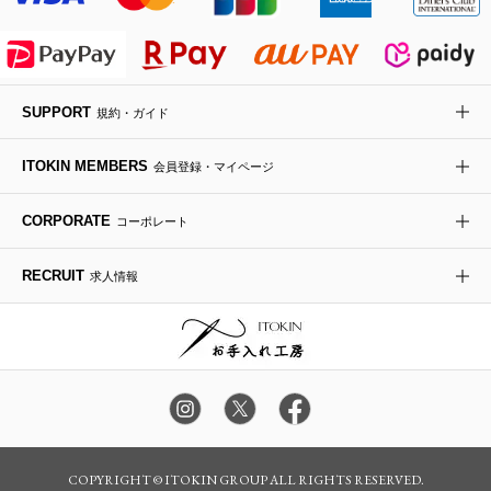
ライダースジャケット
ハンカチ・バンダナ
バックパック・リュック
フラットシューズ
カサブランカ・カラー
HIROKO KOSHINO
デニムジャケット
手袋
ボディバッグ・メッセンジャーバッグ
ローファー
ラナンキュラス
re:edition project 165
SUPPORT
規約・ガイド
ダウンジャケット・コート
チャーム・ストラップ
トラベルバッグ
ドレスシューズ
ポプリアレンジ＆フレグランス
HIROKO BIS
ITOKIN MEMBERS
会員登録・マイページ
その他のコート・ブルゾン
ネクタイ
ビジネスバッグ
サンダル・ミュール
グリーン
HIROKO BIS GRANDE
CORPORATE
コーポレート
ポーチ
その他のバッグ
その他のシューズ
その他のアートフラワー
RECRUIT
求人情報
傘・日傘
アイウェア
レッグウェア
時計
カラー・サイズを選択してカートに入れる
COPYRIGHT © ITOKIN GROUP ALL RIGHTS RESERVED.