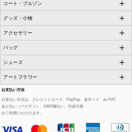
コート・ブルゾン
カーディガン
チュニック
クロップド・半端丈パンツ
ロング・マキシ丈スカート
すべてのジャケット・スーツ
TONEA
グッズ・小物
アンサンブルセット
ジャンパースカート
ガウチョ・ワイドパンツ
ひざ丈スカート
テーラードジャケット
すべてのコート・ブルゾン
al'aise modulation
アクセサリー
ベスト・ジレ
その他のワンピース・ドレス
ハーフ・ショート丈パンツ
ミモレ丈スカート
ノーカラージャケット
トレンチコート
すべてのグッズ・小物
GEORGES RECH
バッグ
パーカー
サロペット・オールインワン
ショート・ミニ丈スカート
セットアップ
ピーコート
マスク
すべてのアクセサリー
GIANNI LO GIUDICE
シューズ
タンクトップ・キャミソール
その他のパンツ
その他のスカート
セットアップジャケット
ダッフルコート
ストール・マフラー・スヌード
ネックレス
すべてのバッグ
CHRISTIAN AUJARD
アートフラワー
スウェット・ジャージー
セットアップパンツ
チェスターコート
ベルト・サスペンダー
ピアス・イヤリング
トートバッグ
すべてのシューズ
CHRISTIAN AUJARD Lサイズ
お支払い方法
その他のトップス
セットアップスカート
モッズコート
帽子
ブレスレット・バングル
ショルダーバッグ
パンプス
すべてのアートフラワー
eur3
お支払い方法は、クレジットカード、PayPay、楽天ペイ、au PAY、
あと払い（ペイディ）、GMO後払い、代金引換
セットアップワンピース
ステンカラーコート
ヘアアクセサリー
ブローチ・コサージュ
ボストンバッグ
スニーカー
ローズ
Maison de CINQ
がご利用いただけます。
その他のジャケット・スーツ
ノーカラーコート
財布・名刺入れ・ケース
その他のアクセサリー
クラッチバッグ
ブーツ・ブーティー
オーキッド・胡蝶蘭
MK MICHEL KLEIN BAG