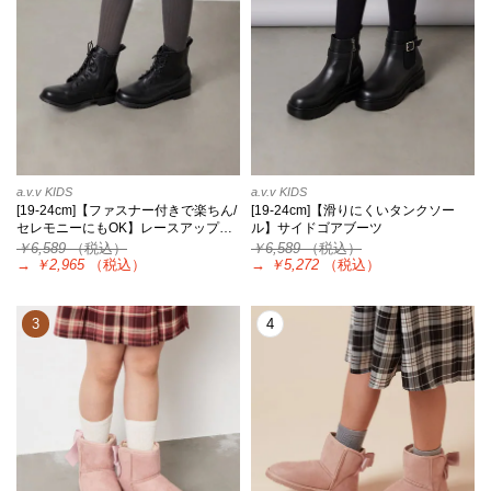
a.v.v KIDS
a.v.v KIDS
[19-24cm]【ファスナー付きで楽ちん/
[19-24cm]【滑りにくいタンクソー
セレモニーにもOK】レースアップ…
ル】サイドゴアブーツ
￥6,589
（税込）
￥6,589
（税込）
→
￥2,965
（税込）
→
￥5,272
（税込）
3
4