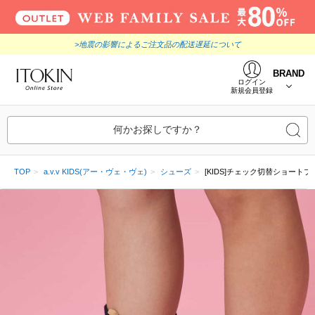
>地震の影響によるご注文品の配送遅延について
BRAND
ログイン
新規会員登録
何かお探しですか？
TOP
a.v.v KIDS(アー・ヴェ・ヴェ)
シューズ
[KIDS]チェック切替ショートブ