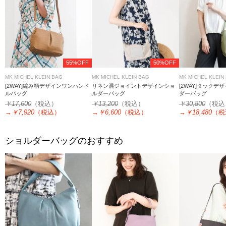
55%OFF
50%OFF
MK MICHEL KLEIN BAG
MK MICHEL KLEIN BAG
MK MICHEL KLEIN
[2WAY]編み柄デザインワンハンド
リネン混ジョイントデザインショ
[2WAY]タックデ
ルバッグ
ルダーバッグ
ダーバッグ
￥17,600
（税込）
￥13,200
（税込）
￥30,800
（税込
→
￥7,920
（税込）
→
￥6,600
（税込）
→
￥18,480
（税
ショルダーバッグのおすすめ