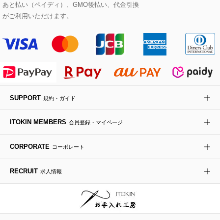
あと払い（ペイディ）、GMO後払い、代金引換
セットアップワンピース
ステンカラーコート
ヘアアクセサリー
ブローチ・コサージュ
ボストンバッグ
スニーカー
ローズ
Maison de CINQ
がご利用いただけます。
その他のジャケット・スーツ
ノーカラーコート
財布・名刺入れ・ケース
その他のアクセサリー
クラッチバッグ
ブーツ・ブーティー
オーキッド・胡蝶蘭
MK MICHEL KLEIN BAG
ライダースジャケット
ハンカチ・バンダナ
バックパック・リュック
フラットシューズ
カサブランカ・カラー
HIROKO KOSHINO
デニムジャケット
手袋
ボディバッグ・メッセンジャーバッグ
ローファー
ラナンキュラス
re:edition project 165
SUPPORT
規約・ガイド
ダウンジャケット・コート
チャーム・ストラップ
トラベルバッグ
ドレスシューズ
ポプリアレンジ＆フレグランス
HIROKO BIS
ITOKIN MEMBERS
会員登録・マイページ
その他のコート・ブルゾン
ネクタイ
ビジネスバッグ
サンダル・ミュール
グリーン
HIROKO BIS GRANDE
CORPORATE
コーポレート
ポーチ
その他のバッグ
その他のシューズ
その他のアートフラワー
RECRUIT
求人情報
傘・日傘
アイウェア