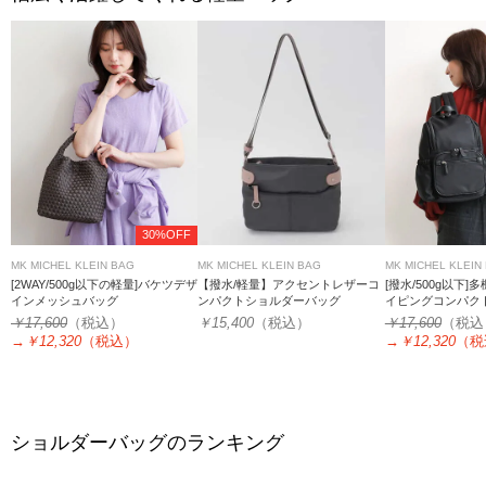
30%OFF
MK MICHEL KLEIN BAG
MK MICHEL KLEIN BAG
MK MICHEL KLEIN
[2WAY/500g以下の軽量]バケツデザ
【撥水/軽量】アクセントレザーコ
[撥水/500g以下
インメッシュバッグ
ンパクトショルダーバッグ
イピングコンパク
￥17,600
（税込）
￥15,400
（税込）
￥17,600
（税込
→
￥12,320
（税込）
→
￥12,320
（税
ショルダーバッグのランキング