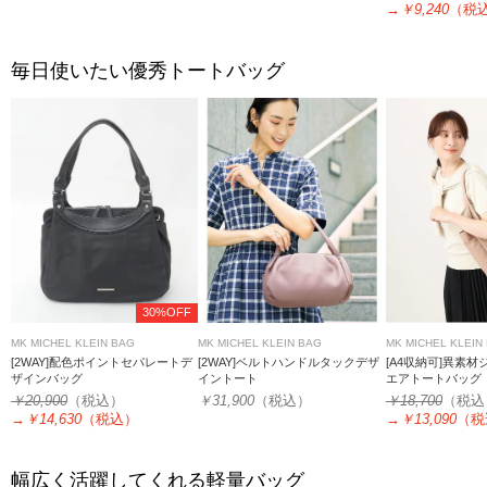
→
￥9,240
（税
毎日使いたい優秀トートバッグ
30%OFF
MK MICHEL KLEIN BAG
MK MICHEL KLEIN BAG
MK MICHEL KLEIN
[2WAY]配色ポイントセパレートデ
[2WAY]ベルトハンドルタックデザ
[A4収納可]異素
ザインバッグ
イントート
エアトートバッグ
￥20,900
（税込）
￥31,900
（税込）
￥18,700
（税込
→
￥14,630
（税込）
→
￥13,090
（税
幅広く活躍してくれる軽量バッグ