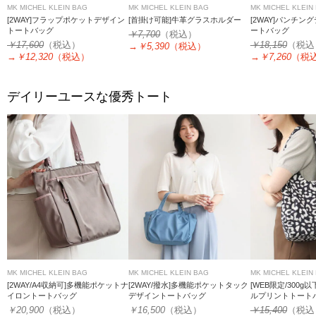
MK MICHEL KLEIN BAG
MK MICHEL KLEIN BAG
MK MICHEL KLEIN
[2WAY]フラップポケットデザイン
[首掛け可能]牛革グラスホルダー
[2WAY]パンチン
トートバッグ
ートバッグ
￥7,700
（税込）
￥17,600
（税込）
￥18,150
（税込
→
￥5,390
（税込）
→
￥12,320
（税込）
→
￥7,260
（税
デイリーユースな優秀トート
MK MICHEL KLEIN BAG
MK MICHEL KLEIN BAG
MK MICHEL KLEIN
[2WAY/A4収納可]多機能ポケットナ
[2WAY/撥水]多機能ポケットタック
[WEB限定/300g
イロントートバッグ
デザイントートバッグ
ルプリントトート
￥20,900
（税込）
￥16,500
（税込）
￥15,400
（税込