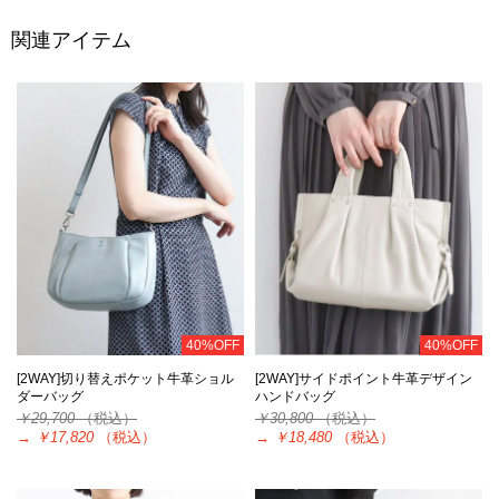
関連アイテム
40%OFF
40%OFF
[2WAY]切り替えポケット牛革ショル
[2WAY]サイドポイント牛革デザイン
ダーバッグ
ハンドバッグ
￥29,700
（税込）
￥30,800
（税込）
→
￥17,820
（税込）
→
￥18,480
（税込）