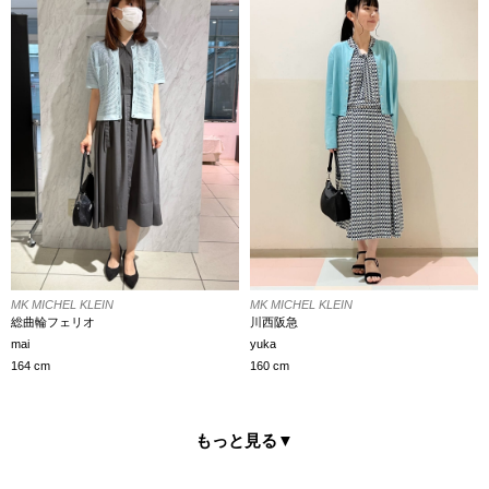
MK MICHEL KLEIN
MK MICHEL KLEIN
総曲輪フェリオ
川西阪急
mai
yuka
164 cm
160 cm
もっと見る
▼