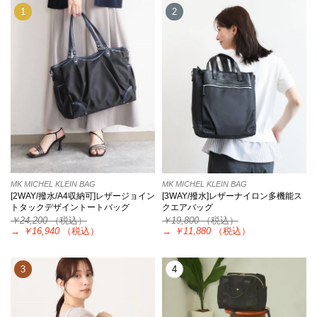
1
2
MK MICHEL KLEIN BAG
MK MICHEL KLEIN BAG
[2WAY/撥水/A4収納可]レザージョイン
[3WAY/撥水]レザーナイロン多機能ス
トタックデザイントートバッグ
クエアバッグ
￥24,200
（税込）
￥19,800
（税込）
→
￥16,940
（税込）
→
￥11,880
（税込）
3
4