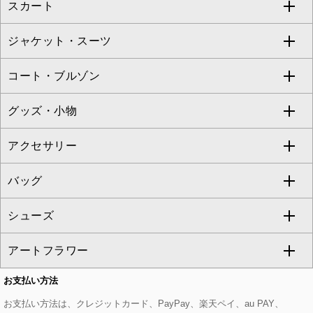
スカート
ブラウス・シャツ
ワンピース
すべてのパンツ
TARA JARMON
ジャケット・スーツ
ニット・セーター
ドレス
フルレングスパンツ
すべてのスカート
ZAPA
コート・ブルゾン
カーディガン
チュニック
クロップド・半端丈パンツ
ロング・マキシ丈スカート
すべてのジャケット・スーツ
TONEA
グッズ・小物
アンサンブルセット
ジャンパースカート
ガウチョ・ワイドパンツ
ひざ丈スカート
テーラードジャケット
すべてのコート・ブルゾン
al'aise modulation
アクセサリー
ベスト・ジレ
その他のワンピース・ドレス
ハーフ・ショート丈パンツ
ミモレ丈スカート
ノーカラージャケット
トレンチコート
すべてのグッズ・小物
GEORGES RECH
バッグ
パーカー
サロペット・オールインワン
ショート・ミニ丈スカート
セットアップ
ピーコート
マスク
すべてのアクセサリー
GIANNI LO GIUDICE
シューズ
タンクトップ・キャミソール
その他のパンツ
その他のスカート
セットアップジャケット
ダッフルコート
ストール・マフラー・スヌード
ネックレス
すべてのバッグ
CHRISTIAN AUJARD
アートフラワー
スウェット・ジャージー
セットアップパンツ
チェスターコート
ベルト・サスペンダー
ピアス・イヤリング
トートバッグ
すべてのシューズ
CHRISTIAN AUJARD Lサイズ
お支払い方法
その他のトップス
セットアップスカート
モッズコート
帽子
ブレスレット・バングル
ショルダーバッグ
パンプス
すべてのアートフラワー
eur3
お支払い方法は、クレジットカード、PayPay、楽天ペイ、au PAY、