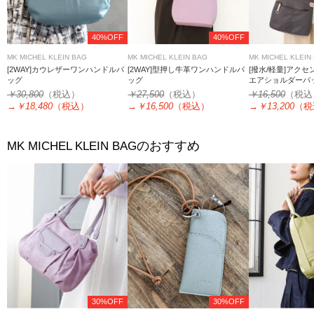
40%OFF
40%OFF
MK MICHEL KLEIN BAG
MK MICHEL KLEIN BAG
MK MICHEL KLEIN
[2WAY]カウレザーワンハンドルバ
[2WAY]型押し牛革ワンハンドルバ
[撥水/軽量]アク
ッグ
ッグ
エアショルダーバ
￥30,800
（税込）
￥27,500
（税込）
￥16,500
（税込
→
￥18,480
（税込）
→
￥16,500
（税込）
→
￥13,200
（税
のおすすめ
MK MICHEL KLEIN BAG
30%OFF
30%OFF