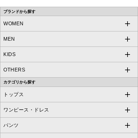
い。
ブランドから探す
WOMEN
MEN
a.v.v
KIDS
MICHEL KLEIN
a.v.v
OTHERS
MK MICHEL KLEIN
MICHEL KLEIN HOMME
a.v.v
カテゴリから探す
OFUON le MK
MK MICHEL KLEIN HOMME
MK MICHEL KLEIN BAG
トップス
Sybilla
EMILIO ROBBA
ワンピース・ドレス
すべてのトップス
S sybilla
BUYERS SELECT
パンツ
カットソー・Tシャツ
すべてのワンピース・ドレス
Jocomomola