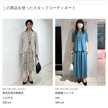
この商品を使ったスタッフコーディネート
MK MICHEL KLEIN
MK MICHEL KLEIN
東武百貨店船橋店
総曲輪フェリオ
とおやま
mai
158 cm
164 cm