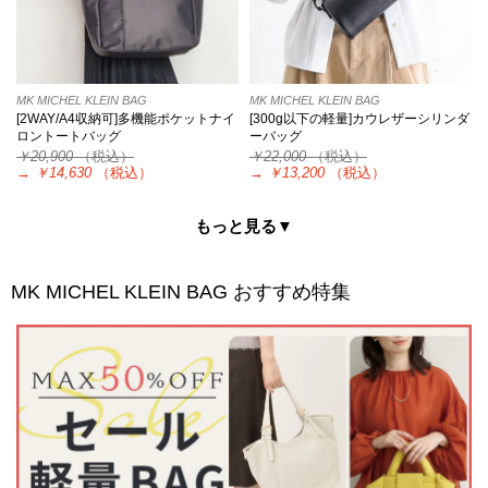
MK MICHEL KLEIN BAG
MK MICHEL KLEIN BAG
[2WAY/A4収納可]多機能ポケットナイ
[300g以下の軽量]カウレザーシリンダ
ロントートバッグ
ーバッグ
￥20,900
（税込）
￥22,000
（税込）
→
￥14,630
（税込）
→
￥13,200
（税込）
もっと見る▼
MK MICHEL KLEIN BAG
おすすめ特集