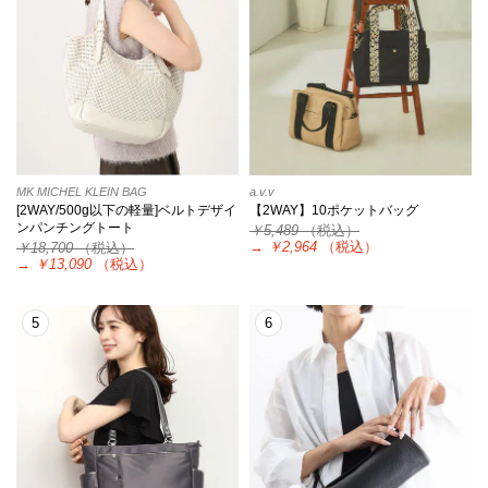
MK MICHEL KLEIN BAG
a.v.v
[2WAY/500g以下の軽量]ベルトデザイ
【2WAY】10ポケットバッグ
ンパンチングトート
￥5,489
（税込）
→
￥2,964
（税込）
￥18,700
（税込）
→
￥13,090
（税込）
5
6