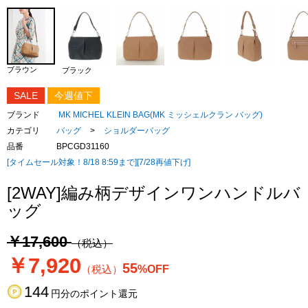
ブラウン
ブラック
SALE
今週値下
ブランド
MK MICHEL KLEIN BAG(MK ミッシェルクラン バッグ)
カテゴリ
バッグ
>
ショルダーバッグ
品番
BPCGD31160
[タイムセール対象！8/18 8:59まで][7/28再値下げ]
[2WAY]編み柄デザインワンハンドルバ
ッグ
￥17,600
（税込）
￥7,920
55
（税込）
%OFF
144
円分のポイント還元