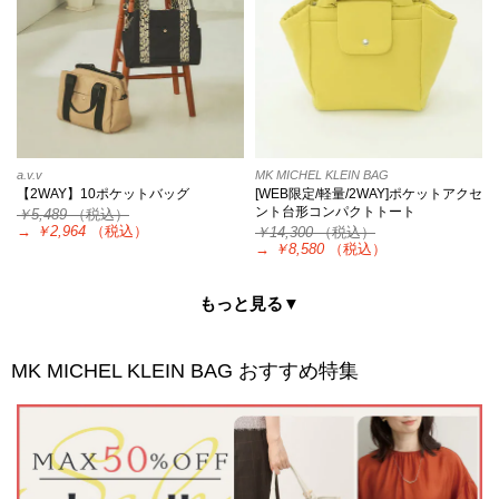
a.v.v
MK MICHEL KLEIN BAG
【2WAY】10ポケットバッグ
[WEB限定/軽量/2WAY]ポケットアクセ
ント台形コンパクトトート
￥5,489
（税込）
→
￥2,964
（税込）
￥14,300
（税込）
→
￥8,580
（税込）
もっと見る▼
MK MICHEL KLEIN BAG
おすすめ特集