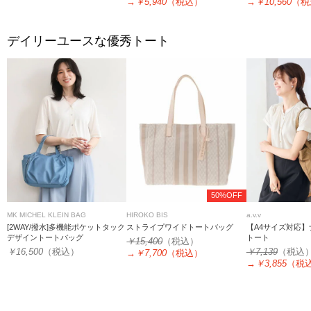
→
￥5,940
（税込）
→
￥10,560
（税
デイリーユースな優秀トート
50%OFF
MK MICHEL KLEIN BAG
HIROKO BIS
a.v.v
[2WAY/撥水]多機能ポケットタック
ストライプワイドトートバッグ
【A4サイズ対応
デザイントートバッグ
トート
￥15,400
（税込）
￥16,500
（税込）
￥7,139
（税込
→
￥7,700
（税込）
→
￥3,855
（税