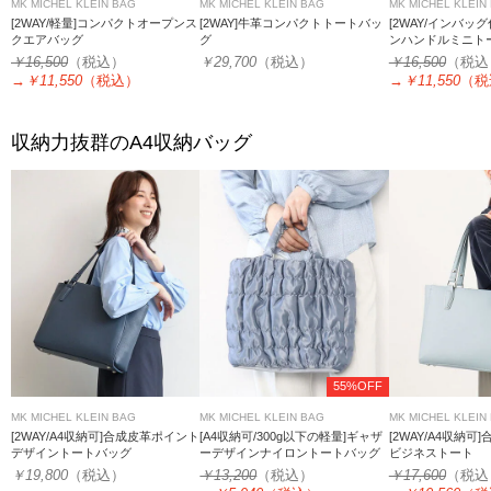
MK MICHEL KLEIN BAG
MK MICHEL KLEIN BAG
MK MICHEL KLEIN
[2WAY/軽量]コンパクトオープンス
[2WAY]牛革コンパクトトートバッ
[2WAY/インバッ
クエアバッグ
グ
ンハンドルミニト
￥16,500
（税込）
￥29,700
（税込）
￥16,500
（税込
→
￥11,550
（税込）
→
￥11,550
（税
収納力抜群のA4収納バッグ
55%OFF
MK MICHEL KLEIN BAG
MK MICHEL KLEIN BAG
MK MICHEL KLEIN
[2WAY/A4収納可]合成皮革ポイント
[A4収納可/300g以下の軽量]ギャザ
[2WAY/A4収納
デザイントートバッグ
ーデザインナイロントートバッグ
ビジネストート
￥19,800
（税込）
￥13,200
（税込）
￥17,600
（税込