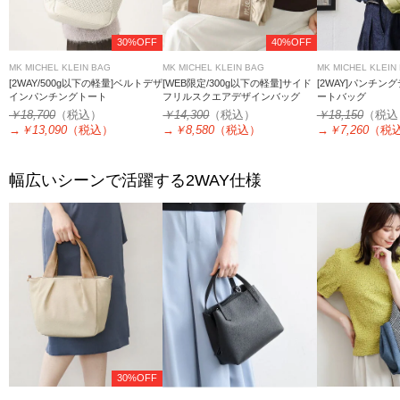
30%OFF
40%OFF
MK MICHEL KLEIN BAG
MK MICHEL KLEIN BAG
MK MICHEL KLEIN
[2WAY/500g以下の軽量]ベルトデザ
[WEB限定/300g以下の軽量]サイド
[2WAY]パンチン
インパンチングトート
フリルスクエアデザインバッグ
ートバッグ
￥18,700
（税込）
￥14,300
（税込）
￥18,150
（税込
→
￥13,090
（税込）
→
￥8,580
（税込）
→
￥7,260
（税
幅広いシーンで活躍する2WAY仕様
30%OFF