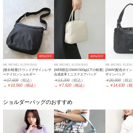
40%OFF
40%OFF
MK MICHEL KLEIN BAG
MK MICHEL KLEIN BAG
MK MICHEL KLEIN
[撥水/軽量]ラウンドデザインレザ
[WEB限定/2WAY/300g以下の軽量]
[2WAY]配色ポイ
ーナイロンショルダー
合成皮革ミニスクエアバッグ
ザインバッグ
￥17,600
（税込）
￥13,200
（税込）
￥20,900
（税込
→
￥10,560
（税込）
→
￥7,920
（税込）
→
￥14,630
（税
ショルダーバッグのおすすめ