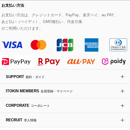
お支払い方法
その他のトップス
セットアップスカート
モッズコート
帽子
ブレスレット・バングル
ショルダーバッグ
パンプス
すべてのアートフラワー
eur3
お支払い方法は、クレジットカード、PayPay、楽天ペイ、au PAY、
あと払い（ペイディ）、GMO後払い、代金引換
セットアップワンピース
ステンカラーコート
ヘアアクセサリー
ブローチ・コサージュ
ボストンバッグ
スニーカー
ローズ
Maison de CINQ
がご利用いただけます。
その他のジャケット・スーツ
ノーカラーコート
財布・名刺入れ・ケース
その他のアクセサリー
クラッチバッグ
ブーツ・ブーティー
オーキッド・胡蝶蘭
MK MICHEL KLEIN BAG
ライダースジャケット
ハンカチ・バンダナ
バックパック・リュック
フラットシューズ
カサブランカ・カラー
HIROKO KOSHINO
デニムジャケット
手袋
ボディバッグ・メッセンジャーバッグ
ローファー
ラナンキュラス
re:edition project 165
SUPPORT
規約・ガイド
ダウンジャケット・コート
チャーム・ストラップ
トラベルバッグ
ドレスシューズ
ポプリアレンジ＆フレグランス
HIROKO BIS
ITOKIN MEMBERS
会員登録・マイページ
その他のコート・ブルゾン
ネクタイ
ビジネスバッグ
サンダル・ミュール
グリーン
HIROKO BIS GRANDE
CORPORATE
コーポレート
ポーチ
その他のバッグ
その他のシューズ
その他のアートフラワー
RECRUIT
求人情報
傘・日傘