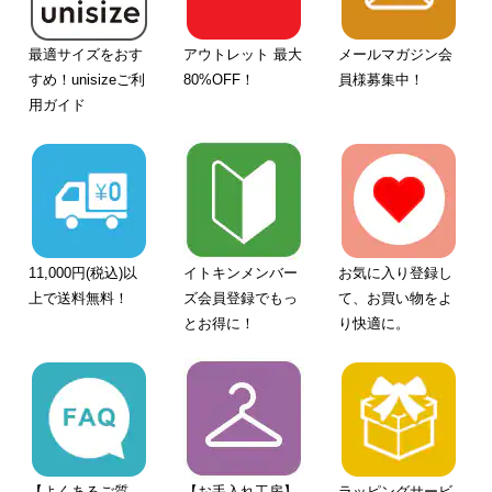
最適サイズをおす
アウトレット 最大
メールマガジン会
すめ！unisizeご利
80%OFF！
員様募集中！
用ガイド
11,000円(税込)以
イトキンメンバー
お気に入り登録し
上で送料無料！
ズ会員登録でもっ
て、お買い物をよ
とお得に！
り快適に。
【よくあるご質
【お手入れ工房】
ラッピングサービ