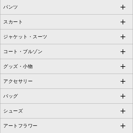
パンツ
カットソー・Tシャツ
すべてのワンピース・ドレス
Jocomomola
スカート
ブラウス・シャツ
ワンピース
すべてのパンツ
TARA JARMON
ジャケット・スーツ
ニット・セーター
ドレス
フルレングスパンツ
すべてのスカート
ZAPA
コート・ブルゾン
カーディガン
チュニック
クロップド・半端丈パンツ
ロング・マキシ丈スカート
すべてのジャケット・スーツ
TONEA
グッズ・小物
アンサンブルセット
ジャンパースカート
ガウチョ・ワイドパンツ
ひざ丈スカート
テーラードジャケット
すべてのコート・ブルゾン
al'aise modulation
アクセサリー
ベスト・ジレ
その他のワンピース・ドレス
ハーフ・ショート丈パンツ
ミモレ丈スカート
ノーカラージャケット
トレンチコート
すべてのグッズ・小物
GEORGES RECH
バッグ
パーカー
サロペット・オールインワン
ショート・ミニ丈スカート
セットアップ
ピーコート
マスク
すべてのアクセサリー
GIANNI LO GIUDICE
シューズ
タンクトップ・キャミソール
その他のパンツ
その他のスカート
セットアップジャケット
ダッフルコート
ストール・マフラー・スヌード
ネックレス
すべてのバッグ
CHRISTIAN AUJARD
アートフラワー
スウェット・ジャージー
セットアップパンツ
チェスターコート
ベルト・サスペンダー
ピアス・イヤリング
トートバッグ
すべてのシューズ
CHRISTIAN AUJARD Lサイズ