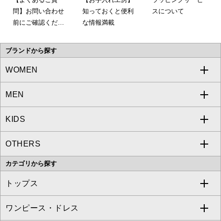
問】お問い合わせ
知っておくと便利
スについて
前にご確認くださ
な情報満載
い。
ブランドから探す
WOMEN
MEN
a.v.v
KIDS
MICHEL KLEIN
a.v.v
OTHERS
MK MICHEL KLEIN
MICHEL KLEIN HOMME
a.v.v
カテゴリから探す
OFUON le MK
MK MICHEL KLEIN HOMME
MK MICHEL KLEIN BAG
トップス
Sybilla
EMILIO ROBBA
ワンピース・ドレス
すべてのトップス
S sybilla
BUYERS SELECT