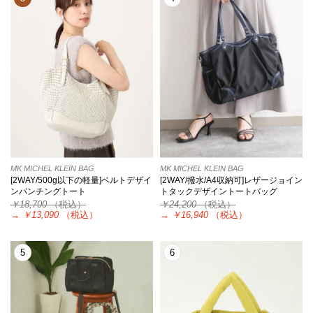
MK MICHEL KLEIN BAG
MK MICHEL KLEIN BAG
[2WAY/500g以下の軽量]ベルトデザイ
[2WAY/撥水/A4収納可]レザージョイン
ンパンチングトート
トタックデザイントートバッグ
￥18,700
（税込）
￥24,200
（税込）
→
￥13,090
（税込）
→
￥16,940
（税込）
5
6