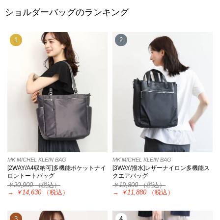
ショルダーバッグのランキング
1
2
MK MICHEL KLEIN BAG
MK MICHEL KLEIN BAG
[2WAY/A4収納可]多機能ポケットナイ
[3WAY/撥水]レザーナイロン多機能ス
ロントートバッグ
クエアバッグ
￥20,900
（税込）
￥19,800
（税込）
→
￥14,630
（税込）
→
￥11,880
（税込）
3
4