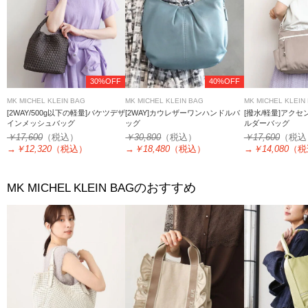
30%OFF
40%OFF
MK MICHEL KLEIN BAG
MK MICHEL KLEIN BAG
MK MICHEL KLEIN
[2WAY/500g以下の軽量]バケツデザ
[2WAY]カウレザーワンハンドルバ
[撥水/軽量]アク
インメッシュバッグ
ッグ
ルダーバッグ
￥17,600
（税込）
￥30,800
（税込）
￥17,600
（税込
→
￥12,320
（税込）
→
￥18,480
（税込）
→
￥14,080
（税
のおすすめ
MK MICHEL KLEIN BAG