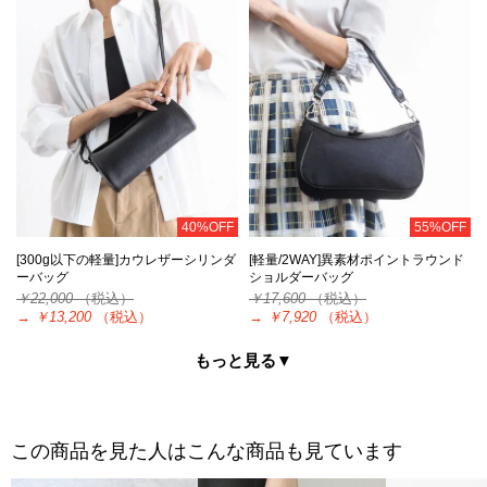
40%OFF
55%OFF
[300g以下の軽量]カウレザーシリンダ
[軽量/2WAY]異素材ポイントラウンド
ーバッグ
ショルダーバッグ
￥22,000
（税込）
￥17,600
（税込）
→
￥13,200
（税込）
→
￥7,920
（税込）
もっと見る▼
この商品を見た人はこんな商品も見ています