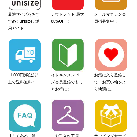
最適サイズをおす
アウトレット 最大
メールマガジン会
すめ！unisizeご利
80%OFF！
員様募集中！
用ガイド
11,000円(税込)以
イトキンメンバー
お気に入り登録し
上で送料無料！
ズ会員登録でもっ
て、お買い物をよ
とお得に！
り快適に。
【よくあるご質
【お手入れ工房】
ラッピングサービ