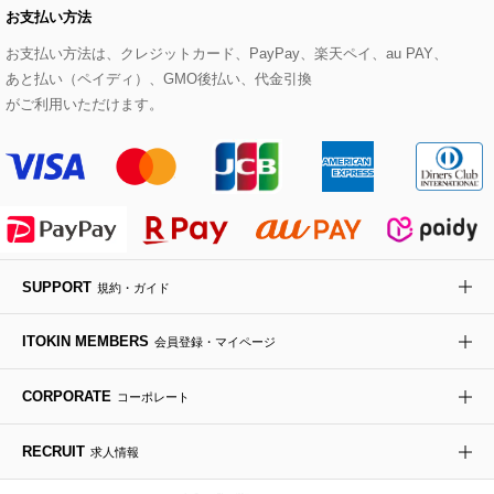
お支払い方法
その他のトップス
セットアップスカート
モッズコート
帽子
ブレスレット・バングル
ショルダーバッグ
パンプス
すべてのアートフラワー
eur3
お支払い方法は、クレジットカード、PayPay、楽天ペイ、au PAY、
あと払い（ペイディ）、GMO後払い、代金引換
セットアップワンピース
ステンカラーコート
ヘアアクセサリー
ブローチ・コサージュ
ボストンバッグ
スニーカー
ローズ
Maison de CINQ
がご利用いただけます。
その他のジャケット・スーツ
ノーカラーコート
財布・名刺入れ・ケース
その他のアクセサリー
クラッチバッグ
ブーツ・ブーティー
オーキッド・胡蝶蘭
MK MICHEL KLEIN BAG
ライダースジャケット
ハンカチ・バンダナ
バックパック・リュック
フラットシューズ
カサブランカ・カラー
HIROKO KOSHINO
デニムジャケット
手袋
ボディバッグ・メッセンジャーバッグ
ローファー
ラナンキュラス
re:edition project 165
SUPPORT
規約・ガイド
ダウンジャケット・コート
チャーム・ストラップ
トラベルバッグ
ドレスシューズ
ポプリアレンジ＆フレグランス
HIROKO BIS
ITOKIN MEMBERS
会員登録・マイページ
その他のコート・ブルゾン
ネクタイ
ビジネスバッグ
サンダル・ミュール
グリーン
HIROKO BIS GRANDE
CORPORATE
コーポレート
ポーチ
その他のバッグ
その他のシューズ
その他のアートフラワー
RECRUIT
求人情報
傘・日傘