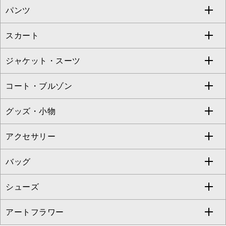
パンツ
カットソー・Tシャツ
すべてのワンピース・ドレス
Jocomomola
スカート
ブラウス・シャツ
ワンピース
すべてのパンツ
TARA JARMON
ジャケット・スーツ
ニット・セーター
ドレス
フルレングスパンツ
すべてのスカート
ZAPA
コート・ブルゾン
カーディガン
チュニック
クロップド・半端丈パンツ
ロング・マキシ丈スカート
すべてのジャケット・スーツ
TONEA
グッズ・小物
アンサンブルセット
ジャンパースカート
ガウチョ・ワイドパンツ
ひざ丈スカート
テーラードジャケット
すべてのコート・ブルゾン
al'aise modulation
アクセサリー
ベスト・ジレ
その他のワンピース・ドレス
ハーフ・ショート丈パンツ
ミモレ丈スカート
ノーカラージャケット
トレンチコート
すべてのグッズ・小物
GEORGES RECH
バッグ
パーカー
サロペット・オールインワン
ショート・ミニ丈スカート
セットアップ
ピーコート
マスク
すべてのアクセサリー
GIANNI LO GIUDICE
シューズ
タンクトップ・キャミソール
その他のパンツ
その他のスカート
セットアップジャケット
ダッフルコート
ストール・マフラー・スヌード
ネックレス
すべてのバッグ
CHRISTIAN AUJARD
アートフラワー
スウェット・ジャージー
セットアップパンツ
チェスターコート
ベルト・サスペンダー
ピアス・イヤリング
トートバッグ
すべてのシューズ
CHRISTIAN AUJARD Lサイズ