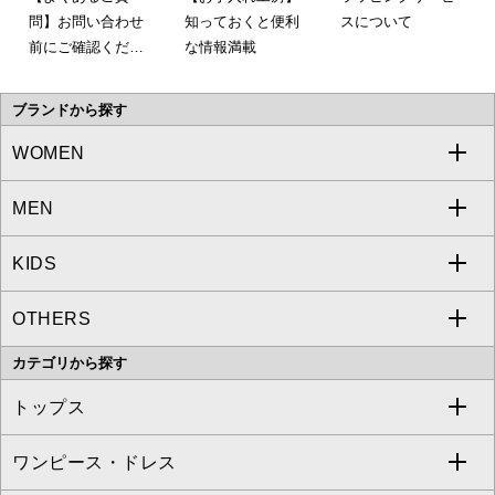
問】お問い合わせ
知っておくと便利
スについて
前にご確認くださ
な情報満載
い。
ブランドから探す
WOMEN
MEN
a.v.v
KIDS
MICHEL KLEIN
a.v.v
OTHERS
MK MICHEL KLEIN
MICHEL KLEIN HOMME
a.v.v
カテゴリから探す
OFUON le MK
MK MICHEL KLEIN HOMME
MK MICHEL KLEIN BAG
トップス
Sybilla
EMILIO ROBBA
ワンピース・ドレス
すべてのトップス
S sybilla
BUYERS SELECT