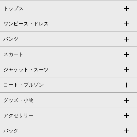
トップス
Sybilla
EMILIO ROBBA
ワンピース・ドレス
すべてのトップス
S sybilla
BUYERS SELECT
パンツ
カットソー・Tシャツ
すべてのワンピース・ドレス
Jocomomola
スカート
ブラウス・シャツ
ワンピース
すべてのパンツ
TARA JARMON
ジャケット・スーツ
ニット・セーター
ドレス
フルレングスパンツ
すべてのスカート
ZAPA
コート・ブルゾン
カーディガン
チュニック
クロップド・半端丈パンツ
ロング・マキシ丈スカート
すべてのジャケット・スーツ
TONEA
グッズ・小物
アンサンブルセット
ジャンパースカート
ガウチョ・ワイドパンツ
ひざ丈スカート
テーラードジャケット
すべてのコート・ブルゾン
al'aise modulation
アクセサリー
ベスト・ジレ
その他のワンピース・ドレス
ハーフ・ショート丈パンツ
ミモレ丈スカート
ノーカラージャケット
トレンチコート
すべてのグッズ・小物
GEORGES RECH
バッグ
パーカー
サロペット・オールインワン
ショート・ミニ丈スカート
セットアップ
ピーコート
マスク
すべてのアクセサリー
GIANNI LO GIUDICE