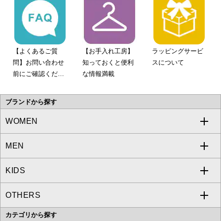
【よくあるご質
【お手入れ工房】
ラッピングサービ
問】お問い合わせ
知っておくと便利
スについて
前にご確認くださ
な情報満載
い。
ブランドから探す
WOMEN
MEN
a.v.v
KIDS
MICHEL KLEIN
a.v.v
OTHERS
MK MICHEL KLEIN
MICHEL KLEIN HOMME
a.v.v
カテゴリから探す
OFUON le MK
MK MICHEL KLEIN HOMME
MK MICHEL KLEIN BAG