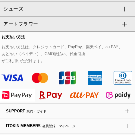
シューズ
タンクトップ・キャミソール
その他のパンツ
その他のスカート
セットアップジャケット
ダッフルコート
ストール・マフラー・スヌード
ネックレス
すべてのバッグ
CHRISTIAN AUJARD
アートフラワー
スウェット・ジャージー
セットアップパンツ
チェスターコート
ベルト・サスペンダー
ピアス・イヤリング
トートバッグ
すべてのシューズ
CHRISTIAN AUJARD Lサイズ
お支払い方法
その他のトップス
セットアップスカート
モッズコート
帽子
ブレスレット・バングル
ショルダーバッグ
パンプス
すべてのアートフラワー
eur3
お支払い方法は、クレジットカード、PayPay、楽天ペイ、au PAY、
あと払い（ペイディ）、GMO後払い、代金引換
セットアップワンピース
ステンカラーコート
ヘアアクセサリー
ブローチ・コサージュ
ボストンバッグ
スニーカー
ローズ
Maison de CINQ
がご利用いただけます。
その他のジャケット・スーツ
ノーカラーコート
財布・名刺入れ・ケース
その他のアクセサリー
クラッチバッグ
ブーツ・ブーティー
オーキッド・胡蝶蘭
MK MICHEL KLEIN BAG
ライダースジャケット
ハンカチ・バンダナ
バックパック・リュック
フラットシューズ
カサブランカ・カラー
HIROKO KOSHINO
デニムジャケット
手袋
ボディバッグ・メッセンジャーバッグ
ローファー
ラナンキュラス
re:edition project 165
SUPPORT
規約・ガイド
ダウンジャケット・コート
チャーム・ストラップ
トラベルバッグ
ドレスシューズ
ポプリアレンジ＆フレグランス
HIROKO BIS
ITOKIN MEMBERS
会員登録・マイページ
その他のコート・ブルゾン
ネクタイ
ビジネスバッグ
サンダル・ミュール
グリーン