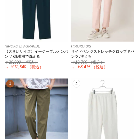
HIROKO BIS GRANDE
HIROKO BIS
【大きいサイズ】イージープルオンパ
サイドベンツストレッチクロップドパ
ンツ /洗濯機で洗える
ンツ /洗える
￥20,900
（税込）
￥18,700
（税込）
→
￥12,540
（税込）
→
￥8,415
（税込）
3
4