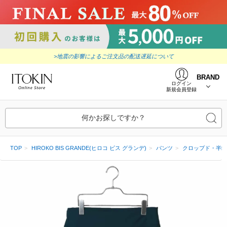
>地震の影響によるご注文品の配送遅延について
BRAND
ログイン
新規会員登録
何かお探しですか？
TOP
HIROKO BIS GRANDE(ヒロコ ビス グランデ)
パンツ
クロップド・半端