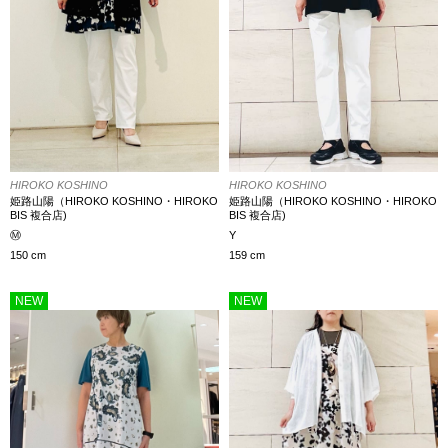
HIROKO KOSHINO
HIROKO KOSHINO
姫路山陽（HIROKO KOSHINO・HIROKO
姫路山陽（HIROKO KOSHINO・HIROKO
BIS 複合店)
BIS 複合店)
Ⓜ️
Y
150 cm
159 cm
NEW
NEW