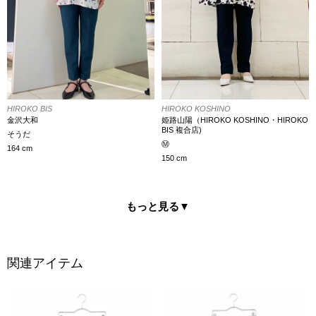
HIROKO KOSHINO
HIROKO BIS
姫路山陽（HIROKO KOSHINO・HIROKO
金沢大和
BIS 複合店)
そうだ
Ⓜ️
164 cm
150 cm
もっと見る
▼
関連アイテム