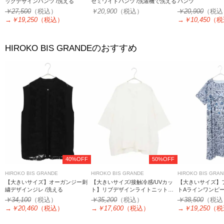
ックデザインパンツ /洗える
セミワイドパンツ /洗濯機で洗える
パンツ
￥27,500
（税込）
￥20,900
（税込）
￥20,900
（税込
→
￥19,250
（税込）
→
￥10,450
（税
のおすすめ
HIROKO BIS GRANDE
40%OFF
50%OFF
HIROKO BIS GRANDE
HIROKO BIS GRANDE
HIROKO BIS GRA
【大きいサイズ】オーガンジー刺
【大きいサイズ/接触冷感/UVカッ
【大きいサイズ】
繍デザインジレ /洗える
ト】リブデザインライトニットカ
トAラインワンピー
ーディガン
える
￥34,100
（税込）
￥35,200
（税込）
￥38,500
（税込
→
￥20,460
（税込）
→
￥17,600
（税込）
→
￥19,250
（税