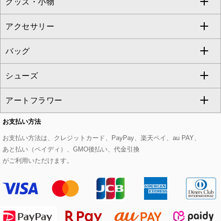
グッズ・小物
アンサンブルセット
ジャンパースカート
ガウチョ・ワイドパンツ
ひざ丈スカート
テーラードジャケット
すべてのコート・ブルゾン
al'aise modulation
アクセサリー
ベスト・ジレ
その他のワンピース・ドレス
ハーフ・ショート丈パンツ
ミモレ丈スカート
ノーカラージャケット
トレンチコート
すべてのグッズ・小物
GEORGES RECH
バッグ
パーカー
サロペット・オールインワン
ショート・ミニ丈スカート
セットアップ
ピーコート
マスク
すべてのアクセサリー
GIANNI LO GIUDICE
シューズ
タンクトップ・キャミソール
その他のパンツ
その他のスカート
セットアップジャケット
ダッフルコート
ストール・マフラー・スヌード
ネックレス
すべてのバッグ
CHRISTIAN AUJARD
アートフラワー
スウェット・ジャージー
セットアップパンツ
チェスターコート
ベルト・サスペンダー
ピアス・イヤリング
トートバッグ
すべてのシューズ
CHRISTIAN AUJARD Lサイズ
お支払い方法
その他のトップス
セットアップスカート
モッズコート
帽子
ブレスレット・バングル
ショルダーバッグ
パンプス
すべてのアートフラワー
eur3
お支払い方法は、クレジットカード、PayPay、楽天ペイ、au PAY、
あと払い（ペイディ）、GMO後払い、代金引換
セットアップワンピース
ステンカラーコート
ヘアアクセサリー
ブローチ・コサージュ
ボストンバッグ
スニーカー
ローズ
Maison de CINQ
がご利用いただけます。
その他のジャケット・スーツ
ノーカラーコート
財布・名刺入れ・ケース
その他のアクセサリー
クラッチバッグ
ブーツ・ブーティー
オーキッド・胡蝶蘭
MK MICHEL KLEIN BAG
ライダースジャケット
ハンカチ・バンダナ
バックパック・リュック
フラットシューズ
カサブランカ・カラー
HIROKO KOSHINO