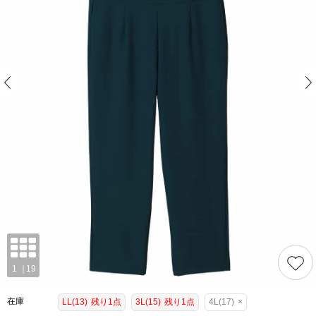
在庫
LL(13)
残り1点
3L(15)
残り1点
4L(17)
×