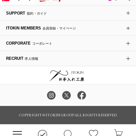
デニムジャケット
手袋
ボディバッグ・メッセンジャーバッグ
ローファー
ラナンキュラス
re:edition project 165
SUPPORT
規約・ガイド
ダウンジャケット・コート
チャーム・ストラップ
トラベルバッグ
ドレスシューズ
ポプリアレンジ＆フレグランス
HIROKO BIS
ITOKIN MEMBERS
会員登録・マイページ
その他のコート・ブルゾン
ネクタイ
ビジネスバッグ
サンダル・ミュール
グリーン
HIROKO BIS GRANDE
CORPORATE
コーポレート
ポーチ
その他のバッグ
その他のシューズ
その他のアートフラワー
RECRUIT
求人情報
傘・日傘
アイウェア
レッグウェア
時計
カラー・サイズを選択してカートに入れる
COPYRIGHT © ITOKIN GROUP ALL RIGHTS RESERVED.
その他のグッズ・小物