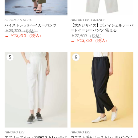
GEORGES RECH
HIROKO BIS GRANDE
ハイストレッチベイカーパンツ
【大きいサイズ】ボディシェルテーパ
ードイージーパンツ /洗える
￥29,700
（税込）
→
￥13,310
（税込）
￥27,500
（税込）
→
￥13,750
（税込）
5
6
HIROKO BIS
HIROKO BIS
エアリーフィット2WAYストレッチパ
ウエストギャザーストレッチパンツ /