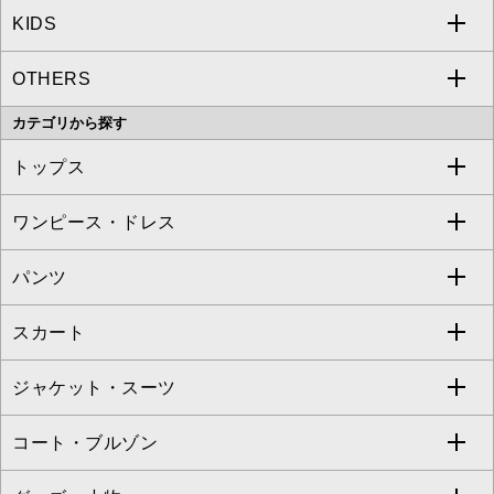
KIDS
MICHEL KLEIN
a.v.v
OTHERS
MK MICHEL KLEIN
MICHEL KLEIN HOMME
a.v.v
カテゴリから探す
OFUON le MK
MK MICHEL KLEIN HOMME
MK MICHEL KLEIN BAG
トップス
Sybilla
EMILIO ROBBA
ワンピース・ドレス
すべてのトップス
S sybilla
BUYERS SELECT
パンツ
カットソー・Tシャツ
すべてのワンピース・ドレス
Jocomomola
スカート
ブラウス・シャツ
ワンピース
すべてのパンツ
TARA JARMON
ジャケット・スーツ
ニット・セーター
ドレス
フルレングスパンツ
すべてのスカート
ZAPA
コート・ブルゾン
カーディガン
チュニック
クロップド・半端丈パンツ
ロング・マキシ丈スカート
すべてのジャケット・スーツ
TONEA