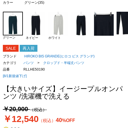
カラー
グリーン(35)
グリーン
ネイビー
ホワイト
SALE
再入荷
ブランド
HIROKO BIS GRANDE(ヒロコ ビス グランデ)
カテゴリ
パンツ
>
クロップド・半端丈パンツ
品番
RLLHE50190
[8/1新規値下げ]
【大きいサイズ】イージープルオンパ
ンツ /洗濯機で洗える
￥20,900
（税込）
￥12,540
40
（税込）
%OFF