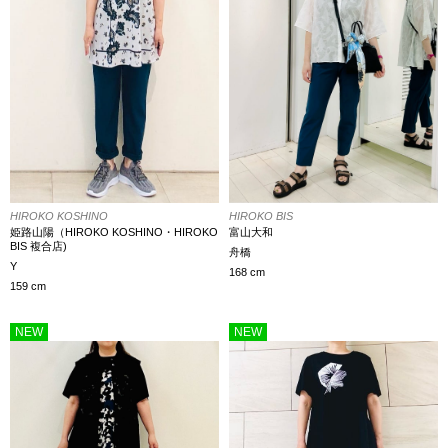
HIROKO KOSHINO
HIROKO BIS
姫路山陽（HIROKO KOSHINO・HIROKO
富山大和
BIS 複合店)
舟橋
Y
168 cm
159 cm
NEW
NEW