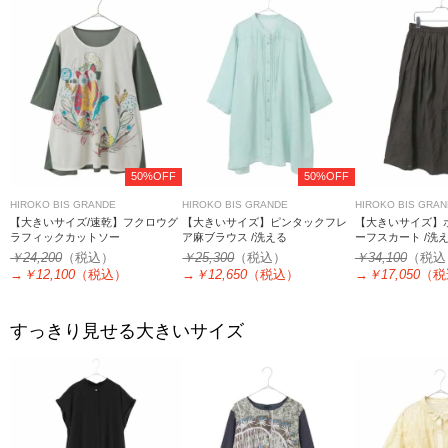
50%OFF
50%OFF
HIROKO BIS GRANDE
HIROKO BIS GRANDE
HIROKO BIS GRA
【大きいサイズ/速乾】フクロウグ
【大きいサイズ】ピンタックフレ
【大きいサイズ】
ラフィックカットソー
ア麻ブラウス /洗える
ーフスカート /洗
￥24,200
（税込）
￥25,300
（税込）
￥34,100
（税込
→
￥12,100
（税込）
→
￥12,650
（税込）
→
￥17,050
（税
すっきり見せる大きいサイズ