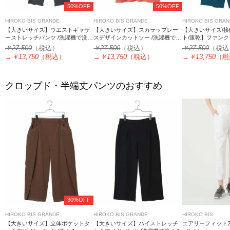
50%OFF
50%OFF
HIROKO BIS GRANDE
HIROKO BIS GRANDE
HIROKO BIS GRA
【大きいサイズ】ウエストギャザ
【大きいサイズ】スカラップレー
【大きいサイズ/接
ーストレッチパンツ /洗濯機で洗え
スデザインカットソー /洗濯機で洗
ト/速乾】ファン
る
える
ンツ
￥27,500
（税込）
￥27,500
（税込）
￥27,500
（税込
→
￥13,750
（税込）
→
￥13,750
（税込）
→
￥13,750
（税
クロップド・半端丈パンツのおすすめ
30%OFF
HIROKO BIS GRANDE
HIROKO BIS GRANDE
HIROKO BIS
【大きいサイズ】立体ポケットタ
【大きいサイズ】ハイストレッチ
エアリーフィット2