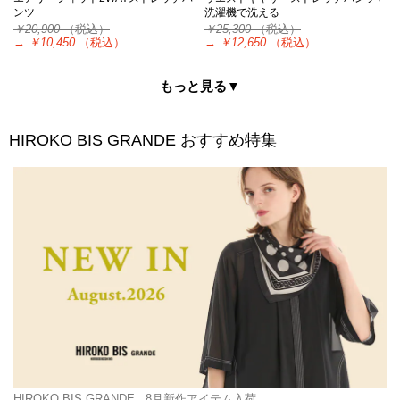
ンツ
洗濯機で洗える
￥20,900
（税込）
￥25,300
（税込）
→
￥10,450
（税込）
→
￥12,650
（税込）
もっと見る▼
HIROKO BIS GRANDE
おすすめ特集
HIROKO BIS GRANDE
8月新作アイテム入荷