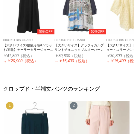
50%OFF
50%OFF
HIROKO BIS GRANDE
HIROKO BIS GRANDE
HIROKO BIS GRA
【大きいサイズ/接触冷感/UVカッ
【大きいサイズ】グラフィカルプ
【大きいサイズ】
ト/速乾】セーラーカラージョーゼ
リントチュニックプルオーバー /洗
ョートスリーブシャ
ットワンピース
える
￥41,800
（税込）
￥30,800
（税込）
￥30,800
（税込
→
￥20,900
（税込）
→
￥15,400
（税込）
→
￥15,400
（税
クロップド・半端丈パンツのランキング
1
2