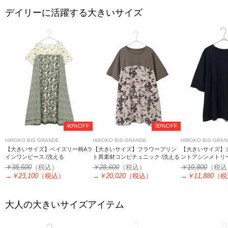
デイリーに活躍する大きいサイズ
40%OFF
30%OFF
HIROKO BIS GRANDE
HIROKO BIS GRANDE
HIROKO BIS GRA
【大きいサイズ】ペイズリー柄Aラ
【大きいサイズ】フラワープリン
【大きいサイズ】
インワンピース /洗える
ト異素材コンビチュニック /洗える
ントアシンメトリ
ー /洗える
￥38,500
（税込）
￥28,600
（税込）
￥19,800
（税込
→
￥23,100
（税込）
→
￥20,020
（税込）
→
￥11,880
（税
大人の大きいサイズアイテム