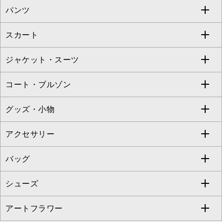
パンツ
カットソー・Tシャツ
すべてのワンピース・ドレス
Jocomomola
スカート
ブラウス・シャツ
ワンピース
すべてのパンツ
TARA JARMON
ジャケット・スーツ
ニット・セーター
ドレス
フルレングスパンツ
すべてのスカート
ZAPA
コート・ブルゾン
カーディガン
チュニック
クロップド・半端丈パンツ
ロング・マキシ丈スカート
すべてのジャケット・スーツ
TONEA
グッズ・小物
アンサンブルセット
ジャンパースカート
ガウチョ・ワイドパンツ
ひざ丈スカート
テーラードジャケット
すべてのコート・ブルゾン
al'aise modulation
アクセサリー
ベスト・ジレ
その他のワンピース・ドレス
ハーフ・ショート丈パンツ
ミモレ丈スカート
ノーカラージャケット
トレンチコート
すべてのグッズ・小物
GEORGES RECH
バッグ
パーカー
サロペット・オールインワン
ショート・ミニ丈スカート
セットアップ
ピーコート
マスク
すべてのアクセサリー
GIANNI LO GIUDICE
シューズ
タンクトップ・キャミソール
その他のパンツ
その他のスカート
セットアップジャケット
ダッフルコート
ストール・マフラー・スヌード
ネックレス
すべてのバッグ
CHRISTIAN AUJARD
アートフラワー
スウェット・ジャージー
セットアップパンツ
チェスターコート
ベルト・サスペンダー
ピアス・イヤリング
トートバッグ
すべてのシューズ
CHRISTIAN AUJARD Lサイズ