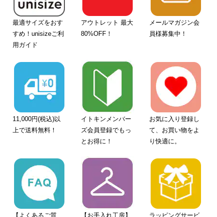
最適サイズをおす
アウトレット 最大
メールマガジン会
すめ！unisizeご利
80%OFF！
員様募集中！
用ガイド
11,000円(税込)以
イトキンメンバー
お気に入り登録し
上で送料無料！
ズ会員登録でもっ
て、お買い物をよ
とお得に！
り快適に。
【よくあるご質
【お手入れ工房】
ラッピングサービ