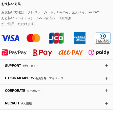
お支払い方法
その他のトップス
セットアップスカート
モッズコート
帽子
ブレスレット・バングル
ショルダーバッグ
パンプス
すべてのアートフラワー
eur3
お支払い方法は、クレジットカード、PayPay、楽天ペイ、au PAY、
あと払い（ペイディ）、GMO後払い、代金引換
セットアップワンピース
ステンカラーコート
ヘアアクセサリー
ブローチ・コサージュ
ボストンバッグ
スニーカー
ローズ
Maison de CINQ
がご利用いただけます。
その他のジャケット・スーツ
ノーカラーコート
財布・名刺入れ・ケース
その他のアクセサリー
クラッチバッグ
ブーツ・ブーティー
オーキッド・胡蝶蘭
MK MICHEL KLEIN BAG
ライダースジャケット
ハンカチ・バンダナ
バックパック・リュック
フラットシューズ
カサブランカ・カラー
HIROKO KOSHINO
デニムジャケット
手袋
ボディバッグ・メッセンジャーバッグ
ローファー
ラナンキュラス
re:edition project 165
SUPPORT
規約・ガイド
ダウンジャケット・コート
チャーム・ストラップ
トラベルバッグ
ドレスシューズ
ポプリアレンジ＆フレグランス
HIROKO BIS
ITOKIN MEMBERS
会員登録・マイページ
その他のコート・ブルゾン
ネクタイ
ビジネスバッグ
サンダル・ミュール
グリーン
HIROKO BIS GRANDE
CORPORATE
コーポレート
ポーチ
その他のバッグ
その他のシューズ
その他のアートフラワー
RECRUIT
求人情報
傘・日傘