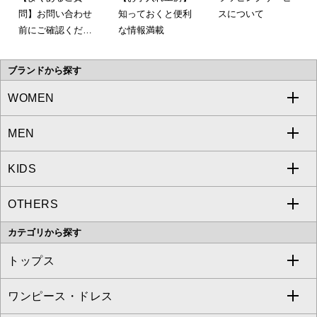
問】お問い合わせ
知っておくと便利
スについて
前にご確認くださ
な情報満載
い。
ブランドから探す
WOMEN
MEN
a.v.v
KIDS
MICHEL KLEIN
a.v.v
OTHERS
MK MICHEL KLEIN
MICHEL KLEIN HOMME
a.v.v
カテゴリから探す
OFUON le MK
MK MICHEL KLEIN HOMME
MK MICHEL KLEIN BAG
トップス
Sybilla
EMILIO ROBBA
ワンピース・ドレス
すべてのトップス
S sybilla
BUYERS SELECT