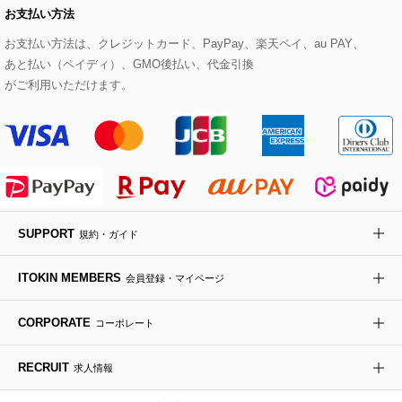
お支払い方法
その他のトップス
セットアップスカート
モッズコート
帽子
ブレスレット・バングル
ショルダーバッグ
パンプス
すべてのアートフラワー
eur3
お支払い方法は、クレジットカード、PayPay、楽天ペイ、au PAY、
あと払い（ペイディ）、GMO後払い、代金引換
セットアップワンピース
ステンカラーコート
ヘアアクセサリー
ブローチ・コサージュ
ボストンバッグ
スニーカー
ローズ
Maison de CINQ
がご利用いただけます。
その他のジャケット・スーツ
ノーカラーコート
財布・名刺入れ・ケース
その他のアクセサリー
クラッチバッグ
ブーツ・ブーティー
オーキッド・胡蝶蘭
MK MICHEL KLEIN BAG
ライダースジャケット
ハンカチ・バンダナ
バックパック・リュック
フラットシューズ
カサブランカ・カラー
HIROKO KOSHINO
デニムジャケット
手袋
ボディバッグ・メッセンジャーバッグ
ローファー
ラナンキュラス
re:edition project 165
SUPPORT
規約・ガイド
ダウンジャケット・コート
チャーム・ストラップ
トラベルバッグ
ドレスシューズ
ポプリアレンジ＆フレグランス
HIROKO BIS
ITOKIN MEMBERS
会員登録・マイページ
その他のコート・ブルゾン
ネクタイ
ビジネスバッグ
サンダル・ミュール
グリーン
HIROKO BIS GRANDE
CORPORATE
コーポレート
ポーチ
その他のバッグ
その他のシューズ
その他のアートフラワー
RECRUIT
求人情報
傘・日傘