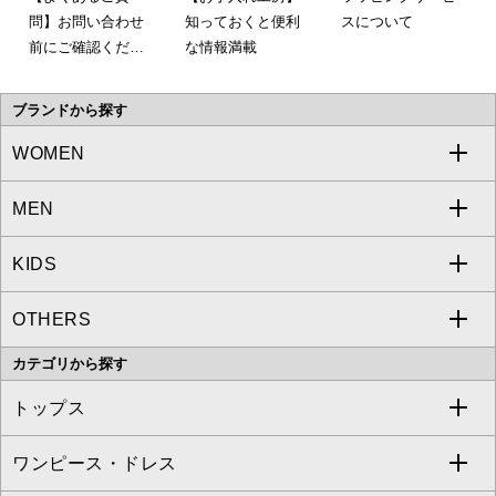
問】お問い合わせ
知っておくと便利
スについて
前にご確認くださ
な情報満載
い。
ブランドから探す
WOMEN
MEN
a.v.v
KIDS
MICHEL KLEIN
a.v.v
OTHERS
MK MICHEL KLEIN
MICHEL KLEIN HOMME
a.v.v
カテゴリから探す
OFUON le MK
MK MICHEL KLEIN HOMME
MK MICHEL KLEIN BAG
トップス
Sybilla
EMILIO ROBBA
ワンピース・ドレス
すべてのトップス
S sybilla
BUYERS SELECT