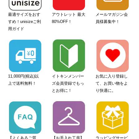
最適サイズをおす
アウトレット 最大
メールマガジン会
すめ！unisizeご利
80%OFF！
員様募集中！
用ガイド
11,000円(税込)以
イトキンメンバー
お気に入り登録し
上で送料無料！
ズ会員登録でもっ
て、お買い物をよ
とお得に！
り快適に。
【よくあるご質
【お手入れ工房】
ラッピングサービ