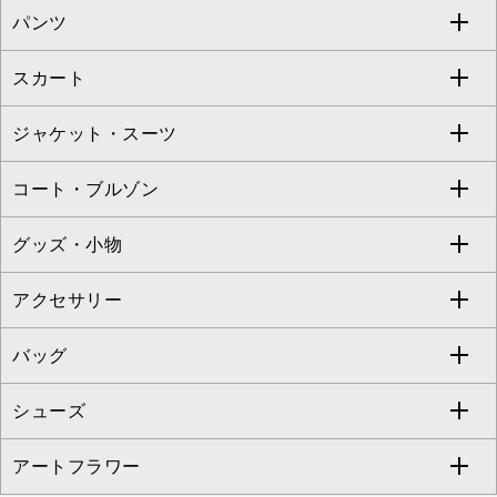
パンツ
カットソー・Tシャツ
すべてのワンピース・ドレス
Jocomomola
スカート
ブラウス・シャツ
ワンピース
すべてのパンツ
TARA JARMON
ジャケット・スーツ
ニット・セーター
ドレス
フルレングスパンツ
すべてのスカート
ZAPA
コート・ブルゾン
カーディガン
チュニック
クロップド・半端丈パンツ
ロング・マキシ丈スカート
すべてのジャケット・スーツ
TONEA
グッズ・小物
アンサンブルセット
ジャンパースカート
ガウチョ・ワイドパンツ
ひざ丈スカート
テーラードジャケット
すべてのコート・ブルゾン
al'aise modulation
アクセサリー
ベスト・ジレ
その他のワンピース・ドレス
ハーフ・ショート丈パンツ
ミモレ丈スカート
ノーカラージャケット
トレンチコート
すべてのグッズ・小物
GEORGES RECH
バッグ
パーカー
サロペット・オールインワン
ショート・ミニ丈スカート
セットアップ
ピーコート
マスク
すべてのアクセサリー
GIANNI LO GIUDICE
シューズ
タンクトップ・キャミソール
その他のパンツ
その他のスカート
セットアップジャケット
ダッフルコート
ストール・マフラー・スヌード
ネックレス
すべてのバッグ
CHRISTIAN AUJARD
アートフラワー
スウェット・ジャージー
セットアップパンツ
チェスターコート
ベルト・サスペンダー
ピアス・イヤリング
トートバッグ
すべてのシューズ
CHRISTIAN AUJARD Lサイズ