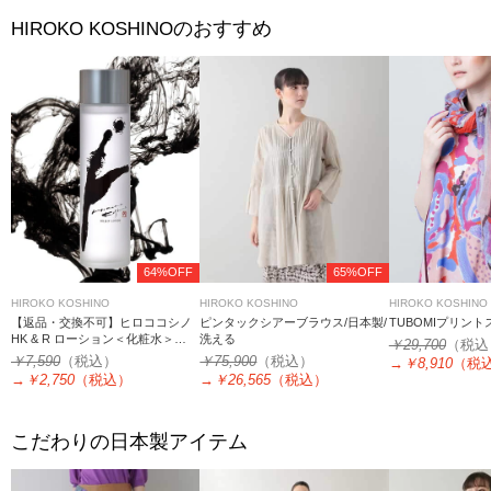
のおすすめ
HIROKO KOSHINO
64%OFF
65%OFF
HIROKO KOSHINO
HIROKO KOSHINO
HIROKO KOSHINO
【返品・交換不可】ヒロココシノ
ピンタックシアーブラウス/日本製/
TUBOMIプリン
HK & R ローション＜化粧水＞
洗える
￥29,700
（税込
120mL
￥7,590
（税込）
￥75,900
（税込）
→
￥8,910
（税
→
￥2,750
（税込）
→
￥26,565
（税込）
こだわりの日本製アイテム