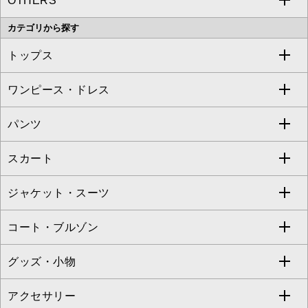
OTHERS
MK MICHEL KLEIN
MICHEL KLEIN HOMME
a.v.v
カテゴリから探す
OFUON le MK
MK MICHEL KLEIN HOMME
MK MICHEL KLEIN BAG
トップス
Sybilla
EMILIO ROBBA
ワンピース・ドレス
すべてのトップス
S sybilla
BUYERS SELECT
パンツ
カットソー・Tシャツ
すべてのワンピース・ドレス
Jocomomola
スカート
ブラウス・シャツ
ワンピース
すべてのパンツ
TARA JARMON
ジャケット・スーツ
ニット・セーター
ドレス
フルレングスパンツ
すべてのスカート
ZAPA
コート・ブルゾン
カーディガン
チュニック
クロップド・半端丈パンツ
ロング・マキシ丈スカート
すべてのジャケット・スーツ
TONEA
グッズ・小物
アンサンブルセット
ジャンパースカート
ガウチョ・ワイドパンツ
ひざ丈スカート
テーラードジャケット
すべてのコート・ブルゾン
al'aise modulation
アクセサリー
ベスト・ジレ
その他のワンピース・ドレス
ハーフ・ショート丈パンツ
ミモレ丈スカート
ノーカラージャケット
トレンチコート
すべてのグッズ・小物