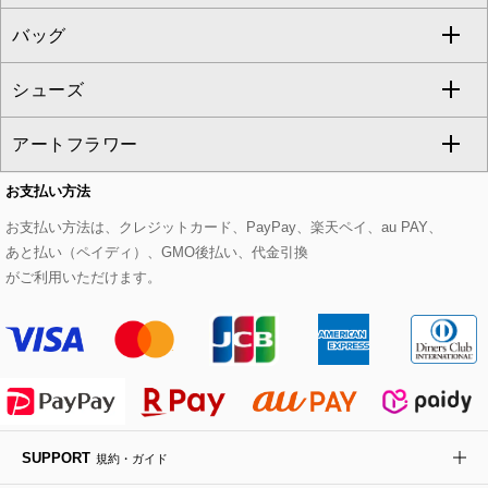
GEORGES RECH
バッグ
パーカー
サロペット・オールインワン
ショート・ミニ丈スカート
セットアップ
ピーコート
マスク
すべてのアクセサリー
GIANNI LO GIUDICE
シューズ
タンクトップ・キャミソール
その他のパンツ
その他のスカート
セットアップジャケット
ダッフルコート
ストール・マフラー・スヌード
ネックレス
すべてのバッグ
CHRISTIAN AUJARD
アートフラワー
スウェット・ジャージー
セットアップパンツ
チェスターコート
ベルト・サスペンダー
ピアス・イヤリング
トートバッグ
すべてのシューズ
CHRISTIAN AUJARD Lサイズ
お支払い方法
その他のトップス
セットアップスカート
モッズコート
帽子
ブレスレット・バングル
ショルダーバッグ
パンプス
すべてのアートフラワー
eur3
お支払い方法は、クレジットカード、PayPay、楽天ペイ、au PAY、
あと払い（ペイディ）、GMO後払い、代金引換
セットアップワンピース
ステンカラーコート
ヘアアクセサリー
ブローチ・コサージュ
ボストンバッグ
スニーカー
ローズ
Maison de CINQ
がご利用いただけます。
その他のジャケット・スーツ
ノーカラーコート
財布・名刺入れ・ケース
その他のアクセサリー
クラッチバッグ
ブーツ・ブーティー
オーキッド・胡蝶蘭
MK MICHEL KLEIN BAG
ライダースジャケット
ハンカチ・バンダナ
バックパック・リュック
フラットシューズ
カサブランカ・カラー
HIROKO KOSHINO
デニムジャケット
手袋
ボディバッグ・メッセンジャーバッグ
ローファー
ラナンキュラス
re:edition project 165
SUPPORT
規約・ガイド
ダウンジャケット・コート
チャーム・ストラップ
トラベルバッグ
ドレスシューズ
ポプリアレンジ＆フレグランス