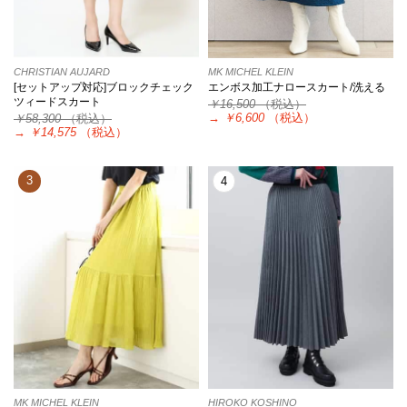
CHRISTIAN AUJARD
MK MICHEL KLEIN
[セットアップ対応]ブロックチェック
エンボス加工ナロースカート/洗える
ツィードスカート
￥16,500
（税込）
→
￥6,600
（税込）
￥58,300
（税込）
→
￥14,575
（税込）
3
4
MK MICHEL KLEIN
HIROKO KOSHINO