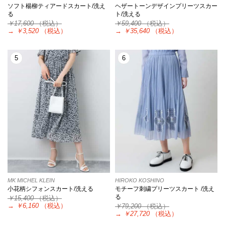
ソフト楊柳ティアードスカート/洗え
ヘザートーンデザインプリーツスカー
る
ト/洗える
￥17,600
（税込）
￥59,400
（税込）
→
￥3,520
（税込）
→
￥35,640
（税込）
5
6
MK MICHEL KLEIN
HIROKO KOSHINO
小花柄シフォンスカート/洗える
モチーフ刺繍プリーツスカート /洗え
る
￥15,400
（税込）
→
￥6,160
（税込）
￥79,200
（税込）
→
￥27,720
（税込）