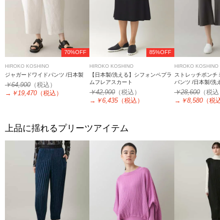
70%OFF
85%OFF
HIROKO KOSHINO
HIROKO KOSHINO
HIROKO KOSHINO
ジャガードワイドパンツ /日本製
【日本製/洗える】シフォンペプラ
ストレッチポンチ
ムフレアスカート
パンツ /日本製/洗
￥64,900
（税込）
￥42,900
（税込）
￥28,600
（税込
→
￥19,470
（税込）
→
￥6,435
（税込）
→
￥8,580
（税
上品に揺れるプリーツアイテム