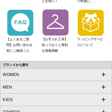
とお得に！
り快適に。
【よくあるご質
【お手入れ工房】
ラッピングサービ
問】お問い合わせ
知っておくと便利
スについて
前にご確認くださ
な情報満載
い。
ブランドから探す
WOMEN
MEN
a.v.v
KIDS
MICHEL KLEIN
a.v.v