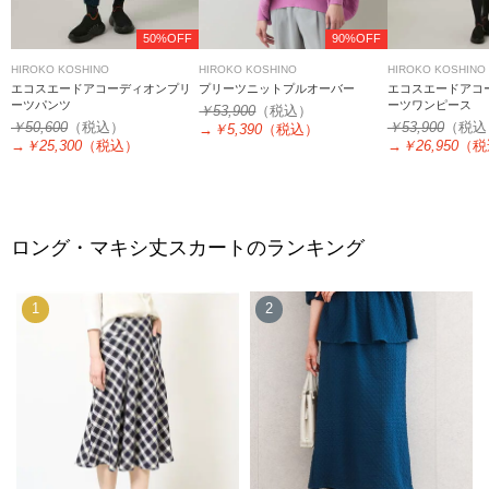
50%OFF
90%OFF
HIROKO KOSHINO
HIROKO KOSHINO
HIROKO KOSHINO
エコスエードアコーディオンプリ
プリーツニットプルオーバー
エコスエードアコ
ーツパンツ
ーツワンピース
￥53,900
（税込）
￥50,600
（税込）
￥53,900
（税込
→
￥5,390
（税込）
→
￥25,300
（税込）
→
￥26,950
（税
ロング・マキシ丈スカートのランキング
1
2