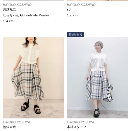
HIROKO KOSHINO
HIROKO KOSHINO
川越丸広
sd
しっちゃん★Coordinate Meister
156 cm
164 cm
動画あり
HIROKO KOSHINO
HIROKO KOSHINO
池袋東武
本社スタッフ