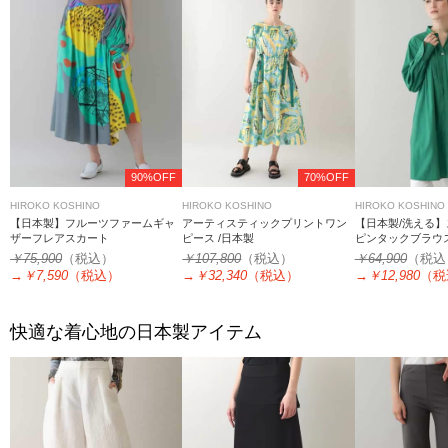
90%OFF
70%OFF
HIROKO KOSHINO
HIROKO KOSHINO
HIROKO KOSHINO
【日本製】フルーツファームギャ
アーティスティックプリントワン
【日本製/洗える
ザーフレアスカート
ピース /日本製
ピンタックブラウ
￥75,900
（税込）
￥107,800
（税込）
￥64,900
（税込
→
￥7,590
（税込）
→
￥32,340
（税込）
→
￥12,980
（税
快適な着心地の日本製アイテム