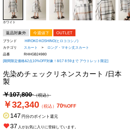
ホワイト
返品対象外
今週値下
OUTLET
ブランド
HIROKO KOSHINO(ヒロココシノ)
カテゴリ
スカート
>
ロング・マキシ丈スカート
品番
RHHGB24980
[期間限定価格&2点10%OFF対象！8/17 8:59まで アウトレット限定]
先染めチェックリネンスカート /日本
製
￥107,800
（税込）
￥32,340
70
（税込）
%OFF
147
円分のポイント還元
37
人がお気に入りに登録しています。