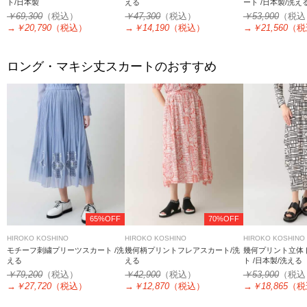
ト/日本製
える
ート /日本製/洗え
￥69,300
（税込）
￥47,300
（税込）
￥53,900
（税込
→
￥20,790
（税込）
→
￥14,190
（税込）
→
￥21,560
（税
ロング・マキシ丈スカートのおすすめ
65%OFF
70%OFF
HIROKO KOSHINO
HIROKO KOSHINO
HIROKO KOSHINO
モチーフ刺繍プリーツスカート /洗
幾何柄プリントフレアスカート/洗
幾何プリント立体
える
える
ト /日本製/洗える
￥79,200
（税込）
￥42,900
（税込）
￥53,900
（税込
→
￥27,720
（税込）
→
￥12,870
（税込）
→
￥18,865
（税