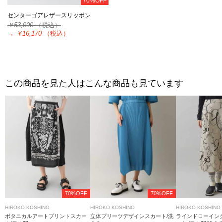
70%OFF
センターゴアレザースリッポン
￥53,900
（税込）
→
￥16,170
（税込）
この商品を見た人はこんな商品も見ています
70%OFF
70%OFF
HIROKO KOSHINO
HIROKO KOSHINO
HIROKO KOSHINO
ボタニカルアートプリントスカー
立体プリーツデザインスカート/洗
ラインドローイン