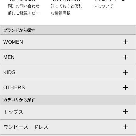
問】お問い合わせ
知っておくと便利
スについて
前にご確認くださ
な情報満載
い。
ブランドから探す
WOMEN
MEN
a.v.v
KIDS
MICHEL KLEIN
a.v.v
OTHERS
MK MICHEL KLEIN
MICHEL KLEIN HOMME
a.v.v
カテゴリから探す
OFUON le MK
MK MICHEL KLEIN HOMME
MK MICHEL KLEIN BAG
トップス
Sybilla
EMILIO ROBBA
ワンピース・ドレス
すべてのトップス
S sybilla
BUYERS SELECT