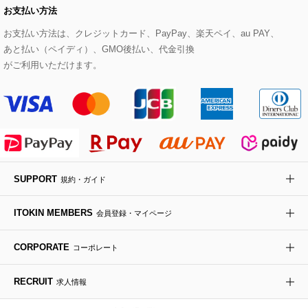
お支払い方法
その他のトップス
セットアップスカート
モッズコート
帽子
ブレスレット・バングル
ショルダーバッグ
パンプス
すべてのアートフラワー
eur3
お支払い方法は、クレジットカード、PayPay、楽天ペイ、au PAY、
あと払い（ペイディ）、GMO後払い、代金引換
セットアップワンピース
ステンカラーコート
ヘアアクセサリー
ブローチ・コサージュ
ボストンバッグ
スニーカー
ローズ
Maison de CINQ
がご利用いただけます。
その他のジャケット・スーツ
ノーカラーコート
財布・名刺入れ・ケース
その他のアクセサリー
クラッチバッグ
ブーツ・ブーティー
オーキッド・胡蝶蘭
MK MICHEL KLEIN BAG
ライダースジャケット
ハンカチ・バンダナ
バックパック・リュック
フラットシューズ
カサブランカ・カラー
HIROKO KOSHINO
デニムジャケット
手袋
ボディバッグ・メッセンジャーバッグ
ローファー
ラナンキュラス
re:edition project 165
SUPPORT
規約・ガイド
ダウンジャケット・コート
チャーム・ストラップ
トラベルバッグ
ドレスシューズ
ポプリアレンジ＆フレグランス
HIROKO BIS
ITOKIN MEMBERS
会員登録・マイページ
その他のコート・ブルゾン
ネクタイ
ビジネスバッグ
サンダル・ミュール
グリーン
HIROKO BIS GRANDE
CORPORATE
コーポレート
ポーチ
その他のバッグ
その他のシューズ
その他のアートフラワー
RECRUIT
求人情報
傘・日傘