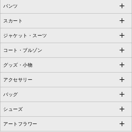
パンツ
カットソー・Tシャツ
すべてのワンピース・ドレス
Jocomomola
スカート
ブラウス・シャツ
ワンピース
すべてのパンツ
TARA JARMON
ジャケット・スーツ
ニット・セーター
ドレス
フルレングスパンツ
すべてのスカート
ZAPA
コート・ブルゾン
カーディガン
チュニック
クロップド・半端丈パンツ
ロング・マキシ丈スカート
すべてのジャケット・スーツ
TONEA
グッズ・小物
アンサンブルセット
ジャンパースカート
ガウチョ・ワイドパンツ
ひざ丈スカート
テーラードジャケット
すべてのコート・ブルゾン
al'aise modulation
アクセサリー
ベスト・ジレ
その他のワンピース・ドレス
ハーフ・ショート丈パンツ
ミモレ丈スカート
ノーカラージャケット
トレンチコート
すべてのグッズ・小物
GEORGES RECH
バッグ
パーカー
サロペット・オールインワン
ショート・ミニ丈スカート
セットアップ
ピーコート
マスク
すべてのアクセサリー
GIANNI LO GIUDICE
シューズ
タンクトップ・キャミソール
その他のパンツ
その他のスカート
セットアップジャケット
ダッフルコート
ストール・マフラー・スヌード
ネックレス
すべてのバッグ
CHRISTIAN AUJARD
アートフラワー
スウェット・ジャージー
セットアップパンツ
チェスターコート
ベルト・サスペンダー
ピアス・イヤリング
トートバッグ
すべてのシューズ
CHRISTIAN AUJARD Lサイズ