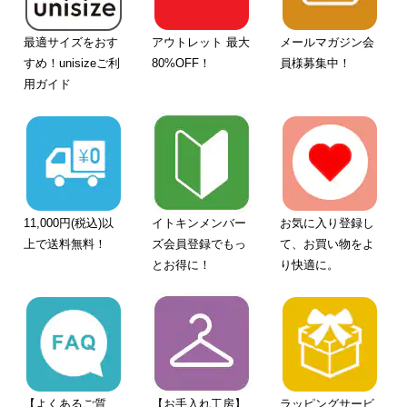
最適サイズをおす
アウトレット 最大
メールマガジン会
すめ！unisizeご利
80%OFF！
員様募集中！
用ガイド
11,000円(税込)以
イトキンメンバー
お気に入り登録し
上で送料無料！
ズ会員登録でもっ
て、お買い物をよ
とお得に！
り快適に。
【よくあるご質
【お手入れ工房】
ラッピングサービ