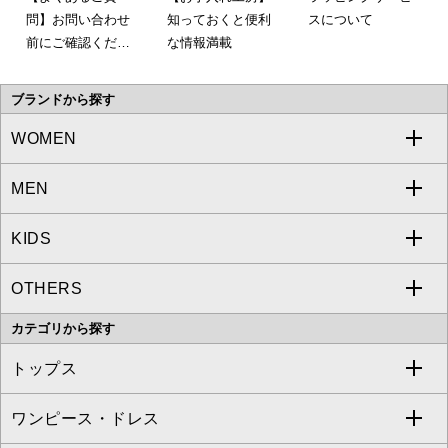
問】お問い合わせ
知っておくと便利
スについて
前にご確認くださ
な情報満載
い。
ブランドから探す
WOMEN
MEN
a.v.v
KIDS
MICHEL KLEIN
a.v.v
OTHERS
MK MICHEL KLEIN
MICHEL KLEIN HOMME
a.v.v
カテゴリから探す
OFUON le MK
MK MICHEL KLEIN HOMME
MK MICHEL KLEIN BAG
トップス
Sybilla
EMILIO ROBBA
ワンピース・ドレス
すべてのトップス
S sybilla
BUYERS SELECT