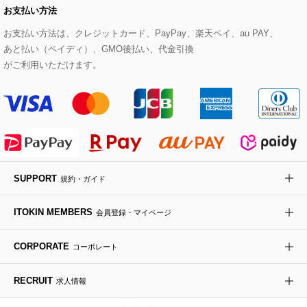
お支払い方法
その他のトップス
セットアップスカート
モッズコート
帽子
ブレスレット・バングル
ショルダーバッグ
パンプス
すべてのアートフラワー
eur3
お支払い方法は、クレジットカード、PayPay、楽天ペイ、au PAY、
あと払い（ペイディ）、GMO後払い、代金引換
セットアップワンピース
ステンカラーコート
ヘアアクセサリー
ブローチ・コサージュ
ボストンバッグ
スニーカー
ローズ
Maison de CINQ
がご利用いただけます。
その他のジャケット・スーツ
ノーカラーコート
財布・名刺入れ・ケース
その他のアクセサリー
クラッチバッグ
ブーツ・ブーティー
オーキッド・胡蝶蘭
MK MICHEL KLEIN BAG
ライダースジャケット
ハンカチ・バンダナ
バックパック・リュック
フラットシューズ
カサブランカ・カラー
HIROKO KOSHINO
デニムジャケット
手袋
ボディバッグ・メッセンジャーバッグ
ローファー
ラナンキュラス
re:edition project 165
SUPPORT
規約・ガイド
ダウンジャケット・コート
チャーム・ストラップ
トラベルバッグ
ドレスシューズ
ポプリアレンジ＆フレグランス
HIROKO BIS
ITOKIN MEMBERS
会員登録・マイページ
その他のコート・ブルゾン
ネクタイ
ビジネスバッグ
サンダル・ミュール
グリーン
HIROKO BIS GRANDE
CORPORATE
コーポレート
ポーチ
その他のバッグ
その他のシューズ
その他のアートフラワー
RECRUIT
求人情報
傘・日傘