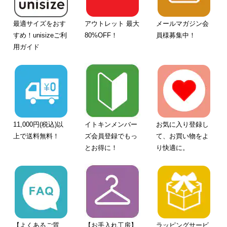
最適サイズをおす
アウトレット 最大
メールマガジン会
すめ！unisizeご利
80%OFF！
員様募集中！
用ガイド
11,000円(税込)以
イトキンメンバー
お気に入り登録し
上で送料無料！
ズ会員登録でもっ
て、お買い物をよ
とお得に！
り快適に。
【よくあるご質
【お手入れ工房】
ラッピングサービ