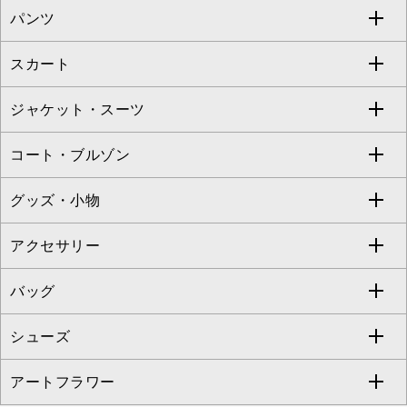
パンツ
カットソー・Tシャツ
すべてのワンピース・ドレス
Jocomomola
スカート
ブラウス・シャツ
ワンピース
すべてのパンツ
TARA JARMON
ジャケット・スーツ
ニット・セーター
ドレス
フルレングスパンツ
すべてのスカート
ZAPA
コート・ブルゾン
カーディガン
チュニック
クロップド・半端丈パンツ
ロング・マキシ丈スカート
すべてのジャケット・スーツ
TONEA
グッズ・小物
アンサンブルセット
ジャンパースカート
ガウチョ・ワイドパンツ
ひざ丈スカート
テーラードジャケット
すべてのコート・ブルゾン
al'aise modulation
アクセサリー
ベスト・ジレ
その他のワンピース・ドレス
ハーフ・ショート丈パンツ
ミモレ丈スカート
ノーカラージャケット
トレンチコート
すべてのグッズ・小物
GEORGES RECH
バッグ
パーカー
サロペット・オールインワン
ショート・ミニ丈スカート
セットアップ
ピーコート
マスク
すべてのアクセサリー
GIANNI LO GIUDICE
シューズ
タンクトップ・キャミソール
その他のパンツ
その他のスカート
セットアップジャケット
ダッフルコート
ストール・マフラー・スヌード
ネックレス
すべてのバッグ
CHRISTIAN AUJARD
アートフラワー
スウェット・ジャージー
セットアップパンツ
チェスターコート
ベルト・サスペンダー
ピアス・イヤリング
トートバッグ
すべてのシューズ
CHRISTIAN AUJARD Lサイズ