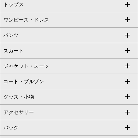
トップス
Sybilla
EMILIO ROBBA
ワンピース・ドレス
すべてのトップス
S sybilla
BUYERS SELECT
パンツ
カットソー・Tシャツ
すべてのワンピース・ドレス
Jocomomola
スカート
ブラウス・シャツ
ワンピース
すべてのパンツ
TARA JARMON
ジャケット・スーツ
ニット・セーター
ドレス
フルレングスパンツ
すべてのスカート
ZAPA
コート・ブルゾン
カーディガン
チュニック
クロップド・半端丈パンツ
ロング・マキシ丈スカート
すべてのジャケット・スーツ
TONEA
グッズ・小物
アンサンブルセット
ジャンパースカート
ガウチョ・ワイドパンツ
ひざ丈スカート
テーラードジャケット
すべてのコート・ブルゾン
al'aise modulation
アクセサリー
ベスト・ジレ
その他のワンピース・ドレス
ハーフ・ショート丈パンツ
ミモレ丈スカート
ノーカラージャケット
トレンチコート
すべてのグッズ・小物
GEORGES RECH
バッグ
パーカー
サロペット・オールインワン
ショート・ミニ丈スカート
セットアップ
ピーコート
マスク
すべてのアクセサリー
GIANNI LO GIUDICE