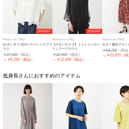
70%OFF
71%OFF
Maison de CINQ
Maison de CINQ
Maison de CINQ
[小さいサイズ]ボーラーレースブラ
【小さいサイズ】ドットジャカー
モダン更紗プリン
ウス
ドシアーブラウス
￥68,200
（税込
￥27,500
（税込）
￥42,900
（税込）
→
￥23,870
（税
→
￥8,250
（税込）
→
￥12,430
（税込）
低身長さんにおすすめのアイテム