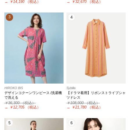
→
￥14,190
（税込）
→
￥32,670
（税込）
3
4
HIROKO BIS
Sybilla
デザインコクーンワンピース /洗濯機
【ドラマ着用】リボンストライプシャ
で洗える
ツドレス
￥36,300
（税込）
￥108,900
（税込）
→
￥12,705
（税込）
→
￥21,780
（税込）
5
6