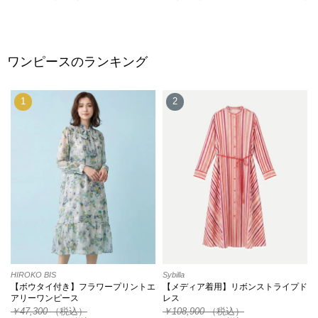
ワンピースのランキング
1
2
HIROKO BIS
Sybilla
【ボウタイ付き】フラワープリントエ
【メディア着用】リボンストライプド
アリーワンピース
レス
￥47,300
（税込）
￥108,900
（税込）