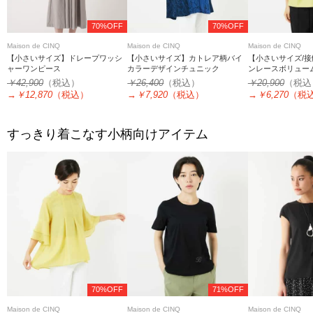
70%OFF
70%OFF
Maison de CINQ
Maison de CINQ
Maison de CINQ
【小さいサイズ】ドレープワッシ
【小さいサイズ】カトレア柄バイ
【小さいサイズ/
ャーワンピース
カラーデザインチュニック
ンレースボリュー
￥42,900
（税込）
￥26,400
（税込）
￥20,900
（税込
→
￥12,870
（税込）
→
￥7,920
（税込）
→
￥6,270
（税
すっきり着こなす小柄向けアイテム
70%OFF
71%OFF
Maison de CINQ
Maison de CINQ
Maison de CINQ