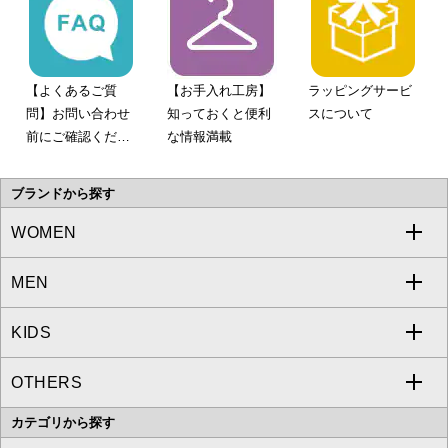
【よくあるご質
【お手入れ工房】
ラッピングサービ
問】お問い合わせ
知っておくと便利
スについて
前にご確認くださ
な情報満載
い。
ブランドから探す
WOMEN
MEN
a.v.v
KIDS
MICHEL KLEIN
a.v.v
OTHERS
MK MICHEL KLEIN
MICHEL KLEIN HOMME
a.v.v
カテゴリから探す
OFUON le MK
MK MICHEL KLEIN HOMME
MK MICHEL KLEIN BAG