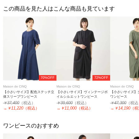
この商品を見た人はこんな商品も見ています
70%OFF
72%OFF
Maison de CINQ
Maison de CINQ
Maison de CINQ
【小さいサイズ】配色ステッチ立
【小さいサイズ】ヴィンテージボ
【小さいサイズ】
体スリーブワンピース
イルシルエットワンピース
ワンピース
￥37,400
（税込）
￥39,600
（税込）
￥47,300
（税込
→
￥11,220
（税込）
→
￥11,000
（税込）
→
￥14,190
（税
ワンピースのおすすめ