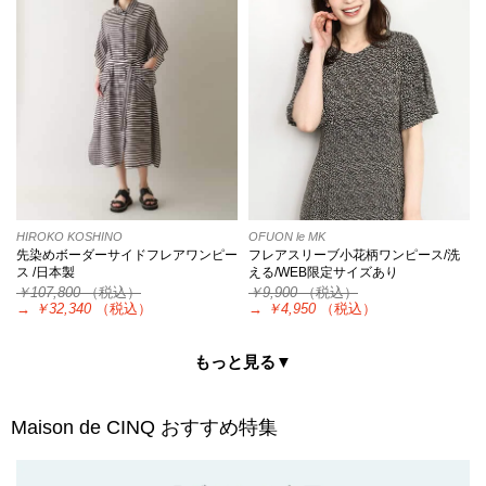
HIROKO KOSHINO
OFUON le MK
先染めボーダーサイドフレアワンピー
フレアスリーブ小花柄ワンピース/洗
ス /日本製
える/WEB限定サイズあり
￥107,800
（税込）
￥9,900
（税込）
→
￥32,340
（税込）
→
￥4,950
（税込）
もっと見る▼
Maison de CINQ
おすすめ特集