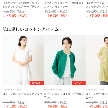
【小さいサイズ/洗濯機で洗える】
【小さいサイズ】カーブ切り替え
【小さいサイズ】
タックフレアエアリーブラウス
コットンカットソー
フリルデザインノ
オーバー
￥25,300
（税込）
￥19,800
（税込）
￥20,900
（税込
→
￥7,590
（税込）
→
￥5,720
（税込）
→
￥6,050
（税
肌に優しいコットンアイテム
80%OFF
70%OFF
Maison de CINQ
Maison de CINQ
Maison de CINQ
コットンボイルチュニックブラウ
コットンエンブロイダリー羽織ブ
コットンオーガン
ス
ラウス
ピース
￥20,900
（税込）
￥29,700
（税込）
￥36,300
（税込
→
￥4,180
（税込）
→
￥8,910
（税込）
→
￥10,890
（税