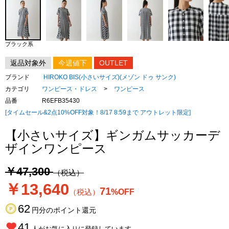
ブラック系
返品対象外
今週値下
OUTLET
ブランド
HIROKO BIS(小さいサイズ)(メゾン ドゥ サンク)
カテゴリ
ワンピース・ドレス
>
ワンピース
品番
R6EFB35430
[タイムセール&2点10%OFF対象！8/17 8:59まで アウトレット限定]
【小さいサイズ】ギンガムサッカーデ
ザインワンピース
￥47,300
（税込）
￥13,640
71
（税込）
%OFF
62
円分のポイント還元
41
人がお気に入りに登録しています。