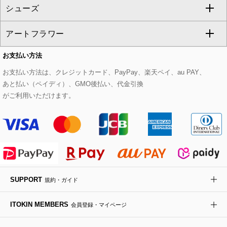
シューズ
タンクトップ・キャミソール
その他のパンツ
その他のスカート
セットアップジャケット
ダッフルコート
ストール・マフラー・スヌード
ネックレス
すべてのバッグ
CHRISTIAN AUJARD
アートフラワー
スウェット・ジャージー
セットアップパンツ
チェスターコート
ベルト・サスペンダー
ピアス・イヤリング
トートバッグ
すべてのシューズ
CHRISTIAN AUJARD Lサイズ
お支払い方法
その他のトップス
セットアップスカート
モッズコート
帽子
ブレスレット・バングル
ショルダーバッグ
パンプス
すべてのアートフラワー
eur3
お支払い方法は、クレジットカード、PayPay、楽天ペイ、au PAY、
あと払い（ペイディ）、GMO後払い、代金引換
セットアップワンピース
ステンカラーコート
ヘアアクセサリー
ブローチ・コサージュ
ボストンバッグ
スニーカー
ローズ
Maison de CINQ
がご利用いただけます。
その他のジャケット・スーツ
ノーカラーコート
財布・名刺入れ・ケース
その他のアクセサリー
クラッチバッグ
ブーツ・ブーティー
オーキッド・胡蝶蘭
MK MICHEL KLEIN BAG
ライダースジャケット
ハンカチ・バンダナ
バックパック・リュック
フラットシューズ
カサブランカ・カラー
HIROKO KOSHINO
デニムジャケット
手袋
ボディバッグ・メッセンジャーバッグ
ローファー
ラナンキュラス
re:edition project 165
SUPPORT
規約・ガイド
ダウンジャケット・コート
チャーム・ストラップ
トラベルバッグ
ドレスシューズ
ポプリアレンジ＆フレグランス
HIROKO BIS
ITOKIN MEMBERS
会員登録・マイページ
その他のコート・ブルゾン
ネクタイ
ビジネスバッグ
サンダル・ミュール
グリーン
HIROKO BIS GRANDE