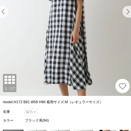
model:H172 B81 W58 H86 着用サイズ:M（レギュラーサイズ）
在庫
S(7)
×
カラー
ブラック系(94)