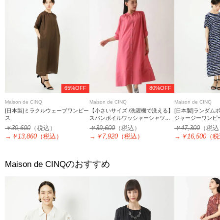
65%OFF
80%OFF
Maison de CINQ
Maison de CINQ
Maison de CINQ
[日本製]ミラクルウェーブワンピー
【小さいサイズ /洗濯機で洗える】
[日本製]ランダム
ス
スパンボイルワッシャーシャツワ
ジャージーワンピ
ンピース
￥39,600
（税込）
￥39,600
（税込）
￥47,300
（税込
→
￥13,860
（税込）
→
￥7,920
（税込）
→
￥16,500
（税
のおすすめ
Maison de CINQ