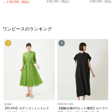
￥69,300
（税込）
￥99,000
（税込
→
￥34,650
（税込）
ワンピースのランキング
1
2
Sybilla
HIROKO BIS
【PLAYA】カディコットンドレス
【接触冷感/UVカット/速乾】セーラー