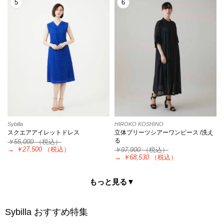
5
6
Sybilla
HIROKO KOSHINO
スクエアアイレットドレス
立体プリーツシアーワンピース /洗え
る
￥55,000
（税込）
→
￥27,500
（税込）
￥97,900
（税込）
→
￥68,530
（税込）
もっと見る▼
Sybilla
おすすめ特集