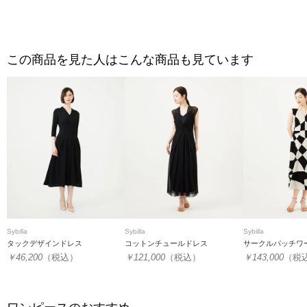
この商品を見た人はこんな商品も見ています
Sybilla
Sybilla
Sybilla
タックデザインドレス
コットンチュールドレス
サークルパッチワ
￥46,200
（税込）
￥121,000
（税込）
￥143,000
（税