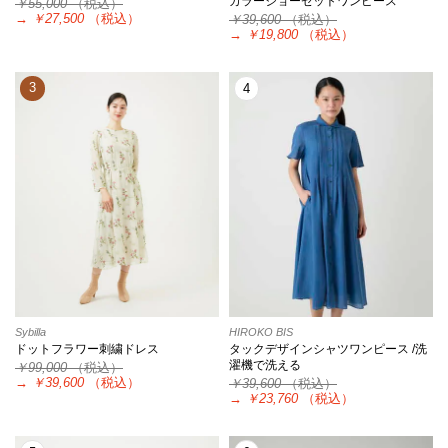
カラージョーゼットワンピース
￥55,000
（税込）
→
￥27,500
（税込）
￥39,600
（税込）
→
￥19,800
（税込）
3
4
Sybilla
HIROKO BIS
ドットフラワー刺繍ドレス
タックデザインシャツワンピース /洗
濯機で洗える
￥99,000
（税込）
→
￥39,600
（税込）
￥39,600
（税込）
→
￥23,760
（税込）