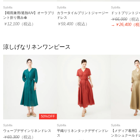
Sybilla
Sybilla
Sybilla
【晴雨兼用/遮熱/UV】オーラプリ
カラータイルプリントジャージー
ドットプリントジ
ント折り畳み傘
ドレス
￥66,000
（税込
￥12,100
（税込）
￥59,400
（税込）
→
￥26,400
（税
涼しげなリネンワンピース
50%OFF
Sybilla
Sybilla
Sybilla
ウェーブデザインリネンドレス
平織りリネンタックデザインドレ
【メディア着用】
ス
ンカシュクールド
￥69,300
（税込）