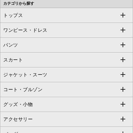
カテゴリから探す
OFUON le MK
MK MICHEL KLEIN HOMME
MK MICHEL KLEIN BAG
トップス
Sybilla
EMILIO ROBBA
ワンピース・ドレス
すべてのトップス
S sybilla
BUYERS SELECT
パンツ
カットソー・Tシャツ
すべてのワンピース・ドレス
Jocomomola
スカート
ブラウス・シャツ
ワンピース
すべてのパンツ
TARA JARMON
ジャケット・スーツ
ニット・セーター
ドレス
フルレングスパンツ
すべてのスカート
ZAPA
コート・ブルゾン
カーディガン
チュニック
クロップド・半端丈パンツ
ロング・マキシ丈スカート
すべてのジャケット・スーツ
TONEA
グッズ・小物
アンサンブルセット
ジャンパースカート
ガウチョ・ワイドパンツ
ひざ丈スカート
テーラードジャケット
すべてのコート・ブルゾン
al'aise modulation
アクセサリー
ベスト・ジレ
その他のワンピース・ドレス
ハーフ・ショート丈パンツ
ミモレ丈スカート
ノーカラージャケット
トレンチコート
すべてのグッズ・小物
GEORGES RECH