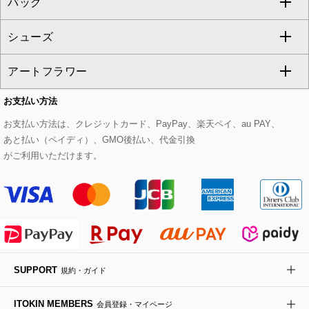
バッグ
パーカー
サロペット・オールインワン
ショート・ミニ丈スカート
セットアップ
ピーコート
マスク
すべてのアクセサリー
GIANNI LO GIUDICE
シューズ
タンクトップ・キャミソール
その他のパンツ
その他のスカート
セットアップジャケット
ダッフルコート
ストール・マフラー・スヌード
ネックレス
すべてのバッグ
CHRISTIAN AUJARD
アートフラワー
スウェット・ジャージー
セットアップパンツ
チェスターコート
ベルト・サスペンダー
ピアス・イヤリング
トートバッグ
すべてのシューズ
CHRISTIAN AUJARD Lサイズ
お支払い方法
その他のトップス
セットアップスカート
モッズコート
帽子
ブレスレット・バングル
ショルダーバッグ
パンプス
すべてのアートフラワー
eur3
お支払い方法は、クレジットカード、PayPay、楽天ペイ、au PAY、
あと払い（ペイディ）、GMO後払い、代金引換
セットアップワンピース
ステンカラーコート
ヘアアクセサリー
ブローチ・コサージュ
ボストンバッグ
スニーカー
ローズ
Maison de CINQ
がご利用いただけます。
その他のジャケット・スーツ
ノーカラーコート
財布・名刺入れ・ケース
その他のアクセサリー
クラッチバッグ
ブーツ・ブーティー
オーキッド・胡蝶蘭
MK MICHEL KLEIN BAG
ライダースジャケット
ハンカチ・バンダナ
バックパック・リュック
フラットシューズ
カサブランカ・カラー
HIROKO KOSHINO
デニムジャケット
手袋
ボディバッグ・メッセンジャーバッグ
ローファー
ラナンキュラス
re:edition project 165
SUPPORT
規約・ガイド
ダウンジャケット・コート
チャーム・ストラップ
トラベルバッグ
ドレスシューズ
ポプリアレンジ＆フレグランス
HIROKO BIS
ITOKIN MEMBERS
会員登録・マイページ