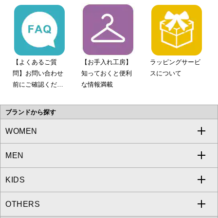
【よくあるご質
【お手入れ工房】
ラッピングサービ
問】お問い合わせ
知っておくと便利
スについて
前にご確認くださ
な情報満載
い。
ブランドから探す
WOMEN
MEN
a.v.v
KIDS
MICHEL KLEIN
a.v.v
OTHERS
MK MICHEL KLEIN
MICHEL KLEIN HOMME
a.v.v