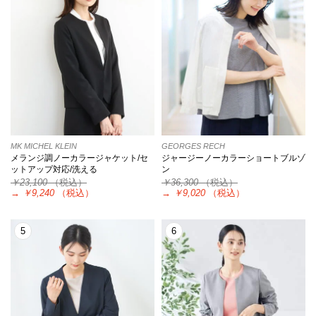
MK MICHEL KLEIN
GEORGES RECH
メランジ調ノーカラージャケット/セ
ジャージーノーカラーショートブルゾ
ットアップ対応/洗える
ン
￥23,100
（税込）
￥36,300
（税込）
→
￥9,240
（税込）
→
￥9,020
（税込）
5
6