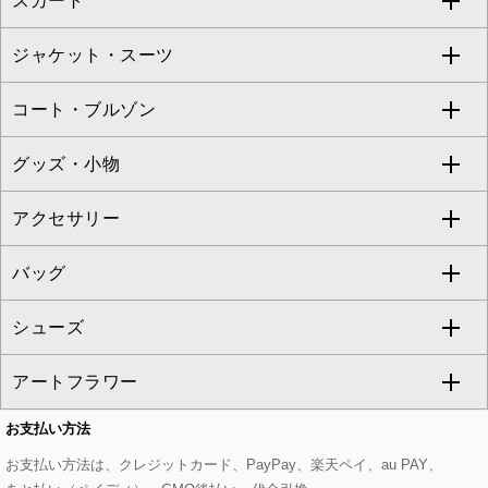
スカート
ブラウス・シャツ
ワンピース
すべてのパンツ
TARA JARMON
ジャケット・スーツ
ニット・セーター
ドレス
フルレングスパンツ
すべてのスカート
ZAPA
コート・ブルゾン
カーディガン
チュニック
クロップド・半端丈パンツ
ロング・マキシ丈スカート
すべてのジャケット・スーツ
TONEA
グッズ・小物
アンサンブルセット
ジャンパースカート
ガウチョ・ワイドパンツ
ひざ丈スカート
テーラードジャケット
すべてのコート・ブルゾン
al'aise modulation
アクセサリー
ベスト・ジレ
その他のワンピース・ドレス
ハーフ・ショート丈パンツ
ミモレ丈スカート
ノーカラージャケット
トレンチコート
すべてのグッズ・小物
GEORGES RECH
バッグ
パーカー
サロペット・オールインワン
ショート・ミニ丈スカート
セットアップ
ピーコート
マスク
すべてのアクセサリー
GIANNI LO GIUDICE
シューズ
タンクトップ・キャミソール
その他のパンツ
その他のスカート
セットアップジャケット
ダッフルコート
ストール・マフラー・スヌード
ネックレス
すべてのバッグ
CHRISTIAN AUJARD
アートフラワー
スウェット・ジャージー
セットアップパンツ
チェスターコート
ベルト・サスペンダー
ピアス・イヤリング
トートバッグ
すべてのシューズ
CHRISTIAN AUJARD Lサイズ
お支払い方法
その他のトップス
セットアップスカート
モッズコート
帽子
ブレスレット・バングル
ショルダーバッグ
パンプス
すべてのアートフラワー
eur3
お支払い方法は、クレジットカード、PayPay、楽天ペイ、au PAY、