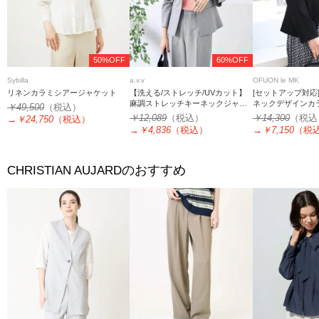
50%OFF
60%OFF
Sybilla
a.v.v
OFUON le MK
リネンカラミシアージャケット
【洗える/ストレッチ/UVカット】
[セットアップ対応
麻調ストレッチキーネックジャケ
ネックデザインカ
￥49,500
（税込）
ット
ット/洗える/WE
￥12,089
（税込）
￥14,300
（税込
→
￥24,750
（税込）
→
￥4,836
（税込）
→
￥7,150
（税
のおすすめ
CHRISTIAN AUJARD