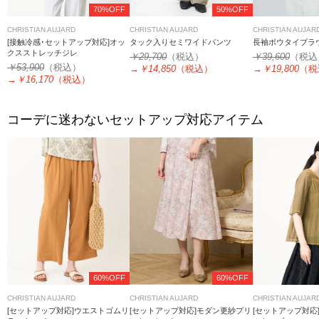
70%OFF
50%OFF
CHRISTIAN AUJARD
CHRISTIAN AUJARD
CHRISTIAN AUJAR
[接触冷感･セットアップ対応]オッ
タック入りセミワイドパンツ
長袖ボウタイブラ
クスストレッチジレ
￥29,700
（税込）
￥39,600
（税込
￥53,900
（税込）
→
￥14,850
（税込）
→
￥19,800
（税
→
￥16,170
（税込）
コーデに迷わないセットアップ対応アイテム
60%OFF
60%OFF
CHRISTIAN AUJARD
CHRISTIAN AUJARD
CHRISTIAN AUJAR
[セットアップ対応]ウエストゴムリ
[セットアップ対応]モダン更紗プリ
[セットアップ対応