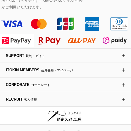
あと払い（ペイディ）、GMO後払い、代金引換
セットアップワンピース
ステンカラーコート
ヘアアクセサリー
ブローチ・コサージュ
ボストンバッグ
スニーカー
ローズ
Maison de CINQ
がご利用いただけます。
その他のジャケット・スーツ
ノーカラーコート
財布・名刺入れ・ケース
その他のアクセサリー
クラッチバッグ
ブーツ・ブーティー
オーキッド・胡蝶蘭
MK MICHEL KLEIN BAG
ライダースジャケット
ハンカチ・バンダナ
バックパック・リュック
フラットシューズ
カサブランカ・カラー
HIROKO KOSHINO
デニムジャケット
手袋
ボディバッグ・メッセンジャーバッグ
ローファー
ラナンキュラス
re:edition project 165
SUPPORT
規約・ガイド
ダウンジャケット・コート
チャーム・ストラップ
トラベルバッグ
ドレスシューズ
ポプリアレンジ＆フレグランス
HIROKO BIS
ITOKIN MEMBERS
会員登録・マイページ
その他のコート・ブルゾン
ネクタイ
ビジネスバッグ
サンダル・ミュール
グリーン
HIROKO BIS GRANDE
CORPORATE
コーポレート
ポーチ
その他のバッグ
その他のシューズ
その他のアートフラワー
RECRUIT
求人情報
傘・日傘
アイウェア