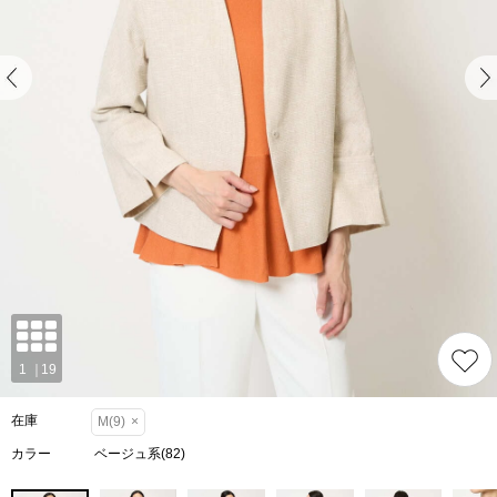
在庫
M(9)
×
カラー
ベージュ系(82)