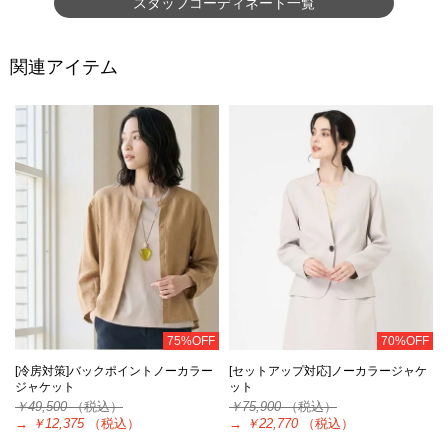
スタッフコーディネート一覧
関連アイテム
75%OFF
70%OFF
[冷房対策]バックポイントノーカラー
[セットアップ対応]ノーカラージャケ
ジャケット
ット
￥49,500
（税込）
￥75,900
（税込）
→
￥12,375
（税込）
→
￥22,770
（税込）