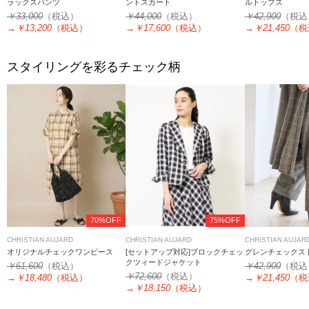
ラックスパンツ
ントスカート
ルトップス
￥33,000
（税込）
￥44,000
（税込）
￥42,900
（税込
→
￥13,200
（税込）
→
￥17,600
（税込）
→
￥21,450
（税
スタイリングを彩るチェック柄
70%OFF
75%OFF
CHRISTIAN AUJARD
CHRISTIAN AUJARD
CHRISTIAN AUJAR
オリジナルチェックワンピース
[セットアップ対応]ブロックチェッ
グレンチェックス
クツィードジャケット
￥61,600
（税込）
￥42,900
（税込
￥72,600
（税込）
→
￥18,480
（税込）
→
￥21,450
（税
→
￥18,150
（税込）