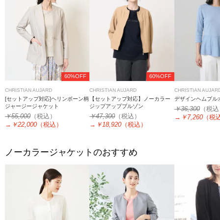
60%OFF
60%OFF
CHRISTIAN AUJARD
CHRISTIAN AUJARD
CHRISTIAN AUJAR
[セットアップ対応]ヘリンボーン柄
【セットアップ対応】ノーカラー
デザインヘムプル
ジャージージャケット
ジップアップブルゾン
￥36,300
（税込
￥55,000
（税込）
￥47,300
（税込）
→
￥7,260
（税
→
￥22,000
（税込）
→
￥18,920
（税込）
ノーカラージャケットのおすすめ