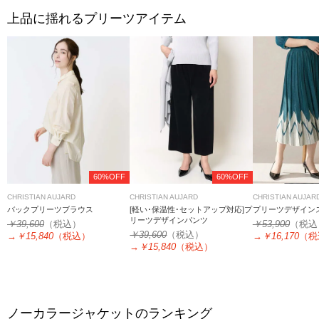
上品に揺れるプリーツアイテム
60%OFF
60%OFF
CHRISTIAN AUJARD
CHRISTIAN AUJARD
CHRISTIAN AUJAR
バックプリーツブラウス
[軽い･保温性･セットアップ対応]プ
プリーツデザイン
リーツデザインパンツ
￥39,600
（税込）
￥53,900
（税込
￥39,600
（税込）
→
￥15,840
（税込）
→
￥16,170
（税
→
￥15,840
（税込）
ノーカラージャケットのランキング