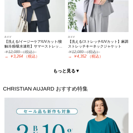
a.v.v
a.v.v
【洗える/イージーケア/UVカット/接
【洗える/ストレッチ/UVカット】麻調
触冷感/吸水速乾】サマーストレッ…
ストレッチキーネックジャケット
￥12,089
（税込）
￥12,089
（税込）
→
￥3,264
（税込）
→
￥4,352
（税込）
もっと見る▼
CHRISTIAN AUJARD
おすすめ特集