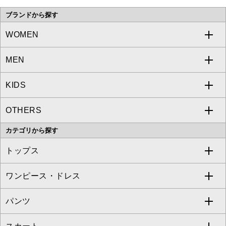
ブランドから探す
WOMEN
MEN
a.v.v
KIDS
MICHEL KLEIN
a.v.v
OTHERS
MK MICHEL KLEIN
MICHEL KLEIN HOMME
a.v.v
カテゴリから探す
OFUON le MK
MK MICHEL KLEIN HOMME
MK MICHEL KLEIN BAG
トップス
Sybilla
EMILIO ROBBA
ワンピース・ドレス
すべてのトップス
S sybilla
BUYERS SELECT
パンツ
カットソー・Tシャツ
すべてのワンピース・ドレス
Jocomomola