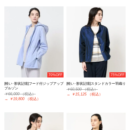
70%OFF
75%OFF
[軽い･形状記憶]フード付ジップアップ
[軽い･形状記憶]スタンドカラー羽織り
ブルゾン
￥60,500
（税込）
￥66,000
（税込）
→
￥15,125
（税込）
→
￥19,800
（税込）