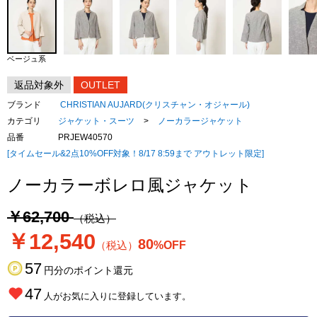
ベージュ系
返品対象外
OUTLET
ブランド
CHRISTIAN AUJARD(クリスチャン・オジャール)
カテゴリ
ジャケット・スーツ
>
ノーカラージャケット
品番
PRJEW40570
[タイムセール&2点10%OFF対象！8/17 8:59まで アウトレット限定]
ノーカラーボレロ風ジャケット
￥62,700
（税込）
￥12,540
80
（税込）
%OFF
57
円分のポイント還元
47
人がお気に入りに登録しています。