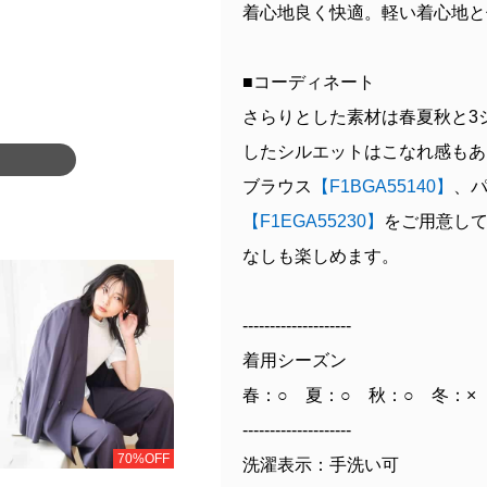
着心地良く快適。軽い着心地と
■コーディネート
さらりとした素材は春夏秋と3
したシルエットはこなれ感もあ
ブラウス
【F1BGA55140】
、
【F1EGA55230】
をご用意し
なしも楽しめます。
--------------------
着用シーズン
春：○ 夏：○ 秋：○ 冬：×
--------------------
70%OFF
洗濯表示：手洗い可