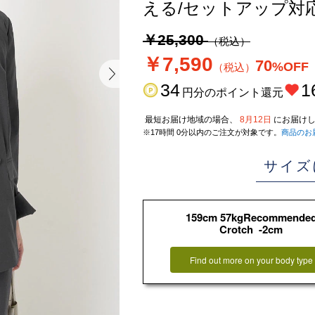
える/セットアップ対
￥25,300
（税込）
￥7,590
70
%OFF
（税込）
34
1
円分のポイント還元
最短お届け地域の場合、
8月12日
にお届けし
※17時間 0分以内のご注文が対象です。
商品のお
サイズ
159cm 57kgRecommende
Crotch -2cm
Find out more on your body type