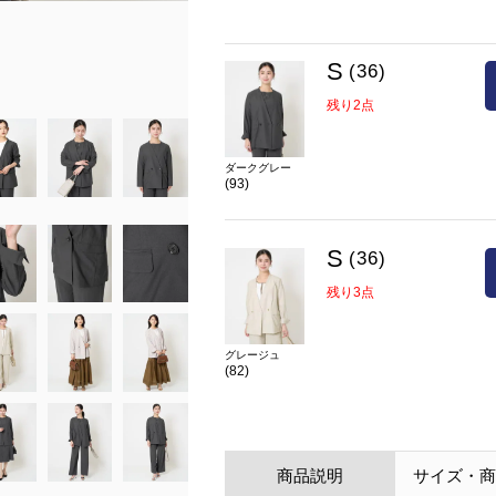
model:H153 B78 W58 H83 着用サイズ:S
在庫
S(36)
残り3点
S
(36)
カラー
グレージュ(82)
残り2点
ダークグレー
(93)
S
(36)
残り3点
グレージュ
(82)
商品説明
サイズ・