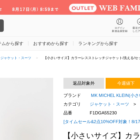
ログイン
最近
新規会員登録
した
テムから探す
おすすめから探す
ランキングから探す
ジャケット・スーツ
【小さいサイズ】カラーレスストレッチジャケット/洗える/セ
返品対象外
今週値下
ブランド
MK MICHEL KLEIN
カテゴリ
ジャケット・スーツ
>
品番
F1DGA55230
[タイムセール&2点10%OFF対象！8/17
【小さいサイズ】カラ