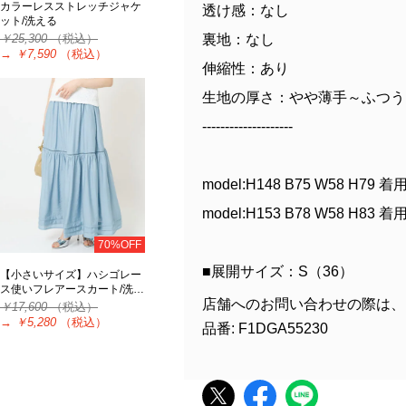
カラーレスストレッチジャケ
透け感：なし
ット/洗える
裏地：なし
￥25,300
（税込）
→
￥7,590
（税込）
伸縮性：あり
生地の厚さ：やや薄手～ふつう
--------------------
model:H148 B75 W58 H79 
model:H153 B78 W58 H83 
70%OFF
■展開サイズ：S（36）
【小さいサイズ】ハシゴレー
ス使いフレアースカート/洗…
店舗へのお問い合わせの際は、
￥17,600
（税込）
→
￥5,280
（税込）
品番: F1DGA55230