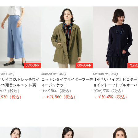
65%OFF
60%OFF
71%
n de CINQ
Maison de CINQ
Maison de CINQ
いサイズ]ストレッチワイ
コットンタイプライターフーデ
【小さいサイズ】ピコテー
ツ(定番シルエット/裏地
ィージャケット
ョイントニットプルオーバ
長め)
800
（税込）
￥53,900
（税込）
￥36,300
（税込）
,930
（税込）
→
￥21,560
（税込）
→
￥10,450
（税込）