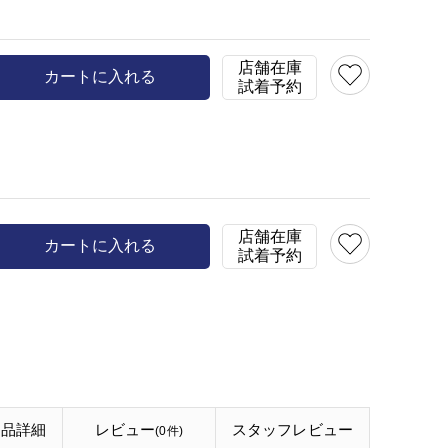
model:H153 B78 W58 H
店舗在庫
カートに入れる
試着予約
店舗在庫
カートに入れる
試着予約
商品詳細
レビュー
スタッフ
レビュー
(0件)