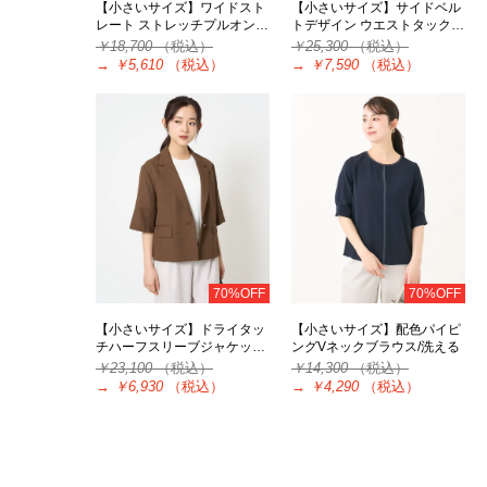
【小さいサイズ】ワイドスト
【小さいサイズ】サイドベル
レート ストレッチプルオン…
トデザイン ウエストタック…
￥18,700
（税込）
￥25,300
（税込）
→
￥5,610
（税込）
→
￥7,590
（税込）
70%OFF
70%OFF
【小さいサイズ】ドライタッ
【小さいサイズ】配色パイピ
チハーフスリーブジャケッ…
ングVネックブラウス/洗える
￥23,100
（税込）
￥14,300
（税込）
→
￥6,930
（税込）
→
￥4,290
（税込）