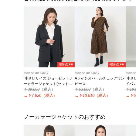
80%OFF
65%OFF
Maison de CINQ
Maison de CINQ
Maiso
[小さいサイズ]ジョーゼットノ
Aラインオパールチェックワン
[小さ
ーカラージャケット(セットア
ピース
ドパン
ップ対応)
￥39,600
（税込）
￥53,900
（税込）
なし/
￥19,
→
￥7,920
（税込）
→
￥18,810
（税込）
→
￥6
ノーカラージャケットのおすすめ