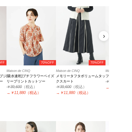
›
OFF
70%OFF
70%OFF
Maison de CINQ
Maison de CINQ
Maison de CINQ
プジ
[吸水速乾]プチフラワーペイズ
メモリータフタボリュームタッ
フローラルプリ
ー
リープリントカットソー
クスカート
￥64,900
（税
￥39,600
（税込）
￥39,600
（税込）
→
￥19,470
（
→
￥11,880
（税込）
→
￥11,880
（税込）