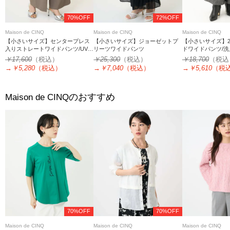
70%OFF
72%OFF
Maison de CINQ
Maison de CINQ
Maison de CINQ
【小さいサイズ】センタープレス
【小さいサイズ】ジョーゼットプ
【小さいサイズ】2
入りストレートワイドパンツ/UVカ
リーツワイドパンツ
ドワイドパンツ/洗
ット/接触冷感/速乾/洗える
￥17,600
（税込）
￥25,300
（税込）
￥18,700
（税込
→
￥5,280
（税込）
→
￥7,040
（税込）
→
￥5,610
（税
のおすすめ
Maison de CINQ
70%OFF
70%OFF
Maison de CINQ
Maison de CINQ
Maison de CINQ