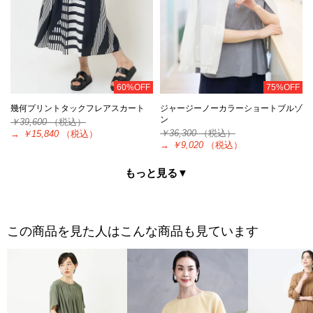
60%OFF
75%OFF
幾何プリントタックフレアスカート
ジャージーノーカラーショートブルゾ
ン
￥39,600
（税込）
￥36,300
（税込）
→
￥15,840
（税込）
→
￥9,020
（税込）
もっと見る▼
この商品を見た人はこんな商品も見ています