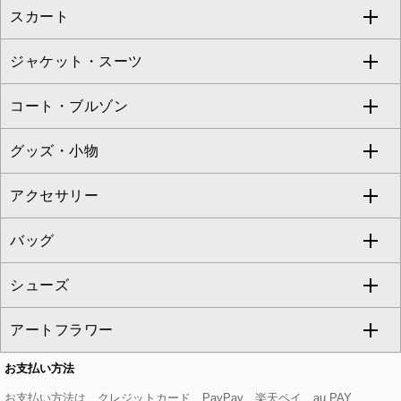
スカート
ブラウス・シャツ
ワンピース
すべてのパンツ
TARA JARMON
ジャケット・スーツ
ニット・セーター
ドレス
フルレングスパンツ
すべてのスカート
ZAPA
コート・ブルゾン
カーディガン
チュニック
クロップド・半端丈パンツ
ロング・マキシ丈スカート
すべてのジャケット・スーツ
TONEA
グッズ・小物
アンサンブルセット
ジャンパースカート
ガウチョ・ワイドパンツ
ひざ丈スカート
テーラードジャケット
すべてのコート・ブルゾン
al'aise modulation
アクセサリー
ベスト・ジレ
その他のワンピース・ドレス
ハーフ・ショート丈パンツ
ミモレ丈スカート
ノーカラージャケット
トレンチコート
すべてのグッズ・小物
GEORGES RECH
バッグ
パーカー
サロペット・オールインワン
ショート・ミニ丈スカート
セットアップ
ピーコート
マスク
すべてのアクセサリー
GIANNI LO GIUDICE
シューズ
タンクトップ・キャミソール
その他のパンツ
その他のスカート
セットアップジャケット
ダッフルコート
ストール・マフラー・スヌード
ネックレス
すべてのバッグ
CHRISTIAN AUJARD
アートフラワー
スウェット・ジャージー
セットアップパンツ
チェスターコート
ベルト・サスペンダー
ピアス・イヤリング
トートバッグ
すべてのシューズ
CHRISTIAN AUJARD Lサイズ
お支払い方法
その他のトップス
セットアップスカート
モッズコート
帽子
ブレスレット・バングル
ショルダーバッグ
パンプス
すべてのアートフラワー
eur3
お支払い方法は、クレジットカード、PayPay、楽天ペイ、au PAY、