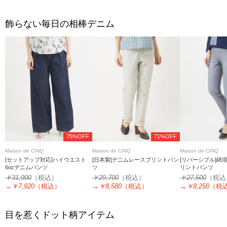
飾らない毎日の相棒デニム
75%OFF
71%OFF
Maison de CINQ
Maison de CINQ
Maison de CINQ
[セットアップ対応]ハイウエスト
[日本製]デニムレースプリントパン
[リバーシブル]綿
6ozデニムパンツ
ツ
リントパンツ
￥31,900
（税込）
￥29,700
（税込）
￥27,500
（税込
→
￥7,920
（税込）
→
￥8,580
（税込）
→
￥8,250
（税
目を惹くドット柄アイテム