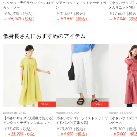
シルケット天竺ラウンドヘムロゴ
シアーコットンニットカーディガ
【小さいサイズ】
カットソー
ン
メ入りニット/洗え
￥19,800
（税込）
￥31,900
（税込）
￥17,600
（税込
→
￥5,940
（税込）
→
￥9,570
（税込）
→
￥7,040
（税
低身長さんにおすすめのアイテム
70%OFF
75%OFF
Maison de CINQ
Maison de CINQ
Maison de CINQ
【小さいサイズ /洗濯機で洗える】
[小さいサイズ]ドライストレッチワ
【小さいサイズ】
ピンタックデザインシルエットワ
イドパンツ[定番人気]
ンピース
ンピース
￥37,400
（税込）
￥19,800
（税込）
￥25,300
（税込
→
￥11,220
（税込）
→
￥4,950
（税込）
→
￥5,060
（税