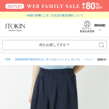
>地震の影響によるご注文品の配送遅延について
BRAND
ログイン
新規会員登録
何かお探しですか？
TOP
GEORGES RECH(小さいサイズ)(メゾン ドゥ サンク)
パンツ
[接触冷