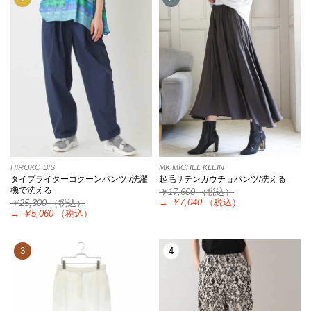
HIROKO BIS
MK MICHEL KLEIN
タイプライターコクーンパンツ /洗濯
起毛サテンガウチョパンツ/洗える
機で洗える
￥17,600
（税込）
→
￥7,040
（税込）
￥25,300
（税込）
→
￥5,060
（税込）
3
4