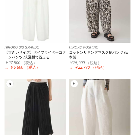
HIROKO BIS GRANDE
HIROKO KOSHINO
【大きいサイズ】タイプライターコク
コットンリネンダマスク柄パンツ /日
ーンパンツ /洗濯機で洗える
本製
￥27,500
（税込）
￥75,900
（税込）
→
￥5,500
（税込）
→
￥22,770
（税込）
5
6