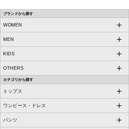
い。
ブランドから探す
WOMEN
MEN
a.v.v
KIDS
MICHEL KLEIN
a.v.v
OTHERS
MK MICHEL KLEIN
MICHEL KLEIN HOMME
a.v.v
カテゴリから探す
OFUON le MK
MK MICHEL KLEIN HOMME
MK MICHEL KLEIN BAG
トップス
Sybilla
EMILIO ROBBA
ワンピース・ドレス
すべてのトップス
S sybilla
BUYERS SELECT
パンツ
カットソー・Tシャツ
すべてのワンピース・ドレス
Jocomomola