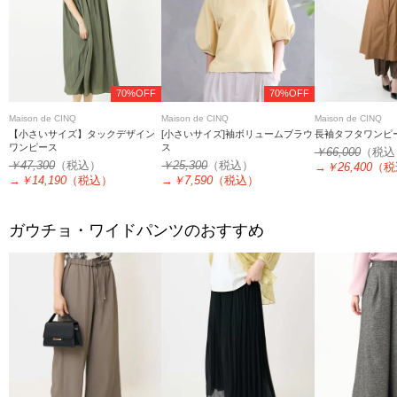
70%OFF
70%OFF
Maison de CINQ
Maison de CINQ
Maison de CINQ
【小さいサイズ】タックデザイン
[小さいサイズ]袖ボリュームブラウ
長袖タフタワンピ
ワンピース
ス
￥66,000
（税込
￥47,300
（税込）
￥25,300
（税込）
→
￥26,400
（税
→
￥14,190
（税込）
→
￥7,590
（税込）
ガウチョ・ワイドパンツのおすすめ