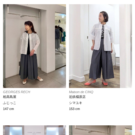
GEORGES RECH
Maison de CINQ
柏高島屋
近鉄橿原店
ふじっこ
シマユキ
147 cm
153 cm