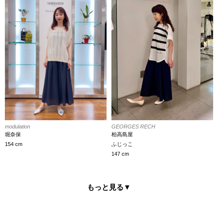
GEORGES RECH
modulation
柏高島屋
堀奈保
ふじっこ
154 cm
147 cm
もっと見る
▼