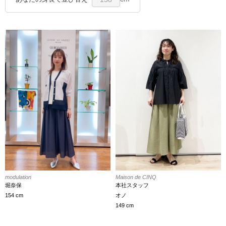
Maison de CINQ
modulation
本社スタッフ
堀奈保
オノ
154 cm
149 cm