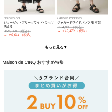
HIROKO BIS
HIROKO KOSHINO
ジョーゼットプリーツワイドパンツ /
ジャガードワイドパンツ /日本製
洗える
￥64,900
（税込）
→
￥19,470
（税込）
￥25,300
（税込）
→
￥9,614
（税込）
もっと見る▼
Maison de CINQ
おすすめ特集