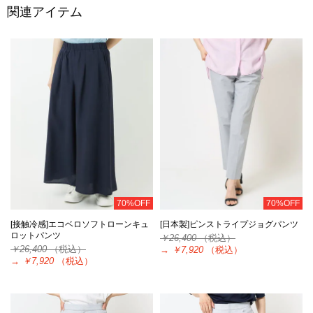
関連アイテム
70%OFF
70%OFF
[接触冷感]エコベロソフトローンキュ
[日本製]ピンストライプジョグパンツ
ロットパンツ
￥26,400
（税込）
￥26,400
（税込）
→
￥7,920
（税込）
→
￥7,920
（税込）