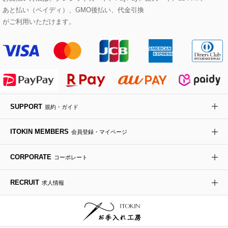
あと払い（ペイディ）、GMO後払い、代金引換
セットアップワンピース
ステンカラーコート
ヘアアクセサリー
ブローチ・コサージュ
ボストンバッグ
スニーカー
ローズ
Maison de CINQ
がご利用いただけます。
その他のジャケット・スーツ
ノーカラーコート
財布・名刺入れ・ケース
その他のアクセサリー
クラッチバッグ
ブーツ・ブーティー
オーキッド・胡蝶蘭
MK MICHEL KLEIN BAG
ライダースジャケット
ハンカチ・バンダナ
バックパック・リュック
フラットシューズ
カサブランカ・カラー
HIROKO KOSHINO
デニムジャケット
手袋
ボディバッグ・メッセンジャーバッグ
ローファー
ラナンキュラス
re:edition project 165
SUPPORT
規約・ガイド
ダウンジャケット・コート
チャーム・ストラップ
トラベルバッグ
ドレスシューズ
ポプリアレンジ＆フレグランス
HIROKO BIS
ITOKIN MEMBERS
会員登録・マイページ
その他のコート・ブルゾン
ネクタイ
ビジネスバッグ
サンダル・ミュール
グリーン
HIROKO BIS GRANDE
CORPORATE
コーポレート
ポーチ
その他のバッグ
その他のシューズ
その他のアートフラワー
RECRUIT
求人情報
傘・日傘
アイウェア