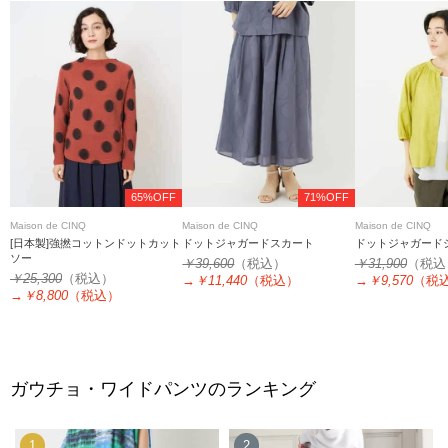
65%OFF
71%OFF
Maison de CINQ
Maison de CINQ
Maison de CINQ
[日本製]強撚コットンドットカット
ドットジャガードスカート
ドットジャガード
ソー
￥39,600
（税込）
￥31,900
（税込
￥25,300
（税込）
→
￥11,440
（税込）
→
￥9,570
（税
→
￥8,800
（税込）
ガウチョ・ワイドパンツのランキング
1
2