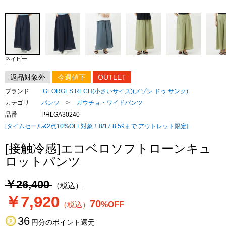
ネイビー
返品対象外
今週値下
OUTLET
ブランド
GEORGES RECH(小さいサイズ)(メゾン ドゥ サンク)
カテゴリ
パンツ
>
ガウチョ・ワイドパンツ
品番
PHLGA30240
[タイムセール&2点10%OFF対象！8/17 8:59まで アウトレット限定]
[接触冷感]エコベロソフトローンキュ
ロットパンツ
￥26,400
（税込）
￥7,920
70
（税込）
%OFF
36
円分のポイント還元