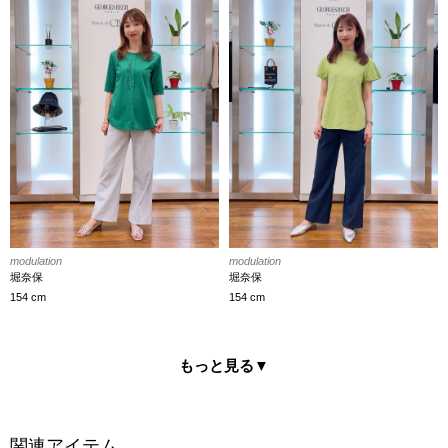
modulation
modulation
堀奈保
堀奈保
154 cm
154 cm
もっと見る
▼
関連アイテム