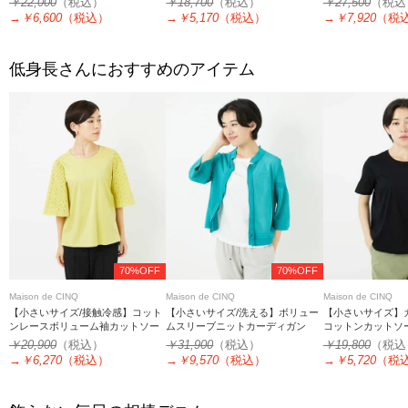
￥22,000
（税込）
￥18,700
（税込）
￥27,500
（税込
→
￥6,600
（税込）
→
￥5,170
（税込）
→
￥7,920
（税
低身長さんにおすすめのアイテム
70%OFF
70%OFF
Maison de CINQ
Maison de CINQ
Maison de CINQ
【小さいサイズ/接触冷感】コット
【小さいサイズ/洗える】ボリュー
【小さいサイズ】
ンレースボリューム袖カットソー
ムスリーブニットカーディガン
コットンカットソ
￥20,900
（税込）
￥31,900
（税込）
￥19,800
（税込
→
￥6,270
（税込）
→
￥9,570
（税込）
→
￥5,720
（税