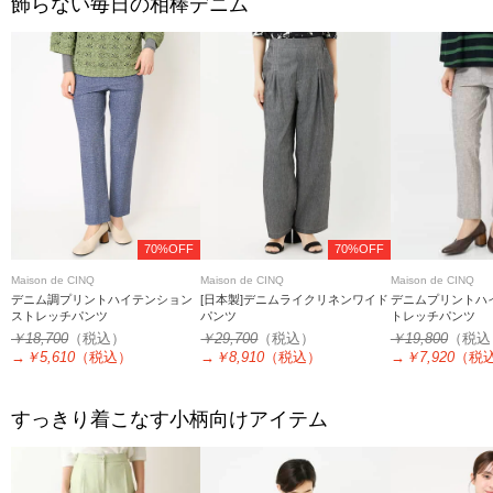
飾らない毎日の相棒デニム
70%OFF
70%OFF
Maison de CINQ
Maison de CINQ
Maison de CINQ
デニム調プリントハイテンション
[日本製]デニムライクリネンワイド
デニムプリントハ
ストレッチパンツ
パンツ
トレッチパンツ
￥18,700
（税込）
￥29,700
（税込）
￥19,800
（税込
→
￥5,610
（税込）
→
￥8,910
（税込）
→
￥7,920
（税
すっきり着こなす小柄向けアイテム