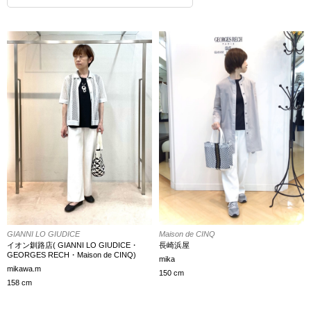
GIANNI LO GIUDICE
Maison de CINQ
イオン釧路店( GIANNI LO GIUDICE・
長崎浜屋
GEORGES RECH・Maison de CINQ)
mika
mikawa.m
150 cm
158 cm