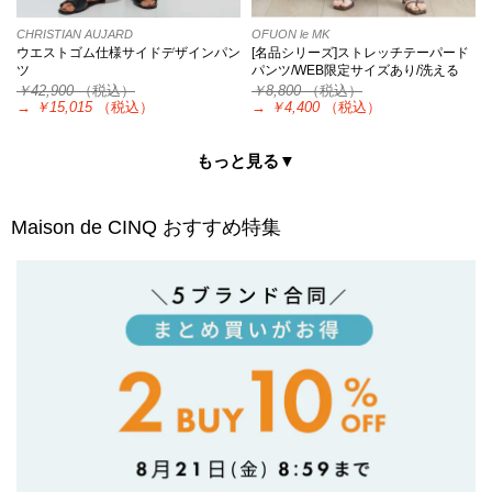
CHRISTIAN AUJARD
OFUON le MK
ウエストゴム仕様サイドデザインパン
[名品シリーズ]ストレッチテーパード
ツ
パンツ/WEB限定サイズあり/洗える
￥42,900
（税込）
￥8,800
（税込）
→
￥15,015
（税込）
→
￥4,400
（税込）
もっと見る▼
Maison de CINQ
おすすめ特集