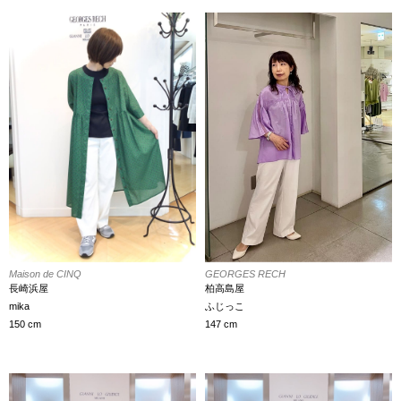
GEORGES RECH
Maison de CINQ
柏高島屋
長崎浜屋
ふじっこ
mika
147 cm
150 cm