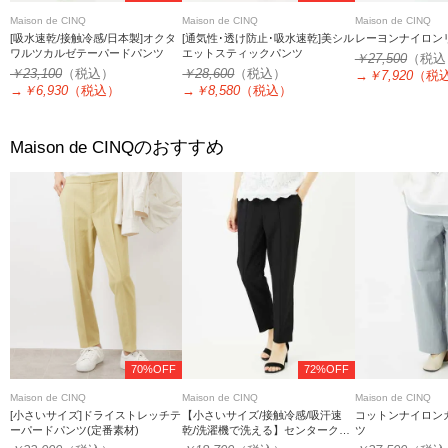
Maison de CINQ
Maison de CINQ
Maison de CINQ
[吸水速乾/接触冷感/日本製]オクタ
[通気性･透け防止･吸水速乾]美シル
レーヨンナイロン
ワルツカルゼテーパードパンツ
エットスティックパンツ
￥27,500
（税込
￥23,100
（税込）
￥28,600
（税込）
→
￥7,920
（税
→
￥6,930
（税込）
→
￥8,580
（税込）
のおすすめ
Maison de CINQ
70%OFF
72%OFF
Maison de CINQ
Maison de CINQ
Maison de CINQ
[小さいサイズ]ドライストレッチテ
【小さいサイズ/接触冷感/吸汗速
コットンナイロン
ーパードパンツ(定番素材)
乾/洗濯機で洗える】センタークリ
ツ
ースプルオンパンツ