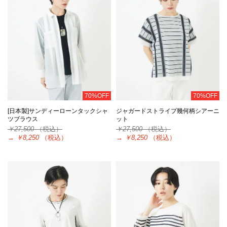
70%OFF
70%OFF
[日本製]サンディーローンタックシャ
ジャガードストライプ幾何柄シアーニ
ツブラウス
ット
￥27,500
（税込）
￥27,500
（税込）
→
￥8,250
（税込）
→
￥8,250
（税込）