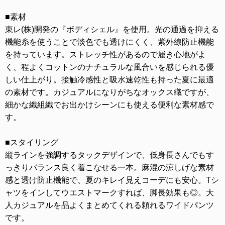
■素材
東レ(株)開発の『ボディシェル』を使用。光の通過を抑える
機能糸を使うことで淡色でも透けにくく、紫外線防止機能
を持っています。ストレッチ性があるので履き心地がよ
く、程よくコットンのナチュラルな風合いを感じられる優
しい仕上がり。接触冷感性と吸水速乾性も持った夏に最適
の素材です。カジュアルになりがちなオックス織ですが、
細かな織組織でお出かけシーンにも使える便利な素材感で
す。
■スタイリング
縦ラインを強調するタックデザインで、低身長さんでもす
っきりバランス良く着こなせる一本。麻混の涼しげな素材
感と透け防止機能で、夏のキレイ見えコーデにも安心。Tシ
ャツをインしてウエストマークすれば、脚長効果も◎。大
人カジュアルを品よくまとめてくれる頼れるワイドパンツ
です。