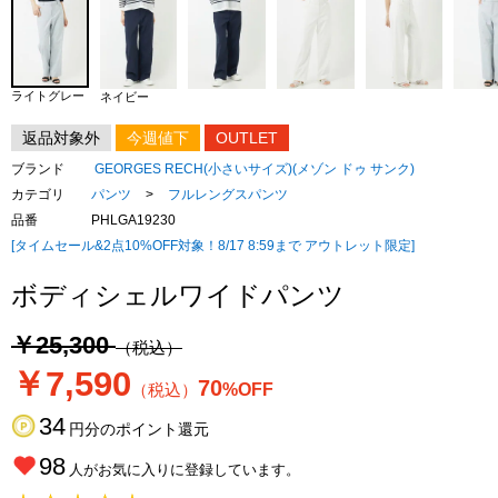
ライトグレー
ネイビー
返品対象外
今週値下
OUTLET
ブランド
GEORGES RECH(小さいサイズ)(メゾン ドゥ サンク)
カテゴリ
パンツ
>
フルレングスパンツ
品番
PHLGA19230
[タイムセール&2点10%OFF対象！8/17 8:59まで アウトレット限定]
ボディシェルワイドパンツ
￥25,300
（税込）
￥7,590
70
（税込）
%OFF
34
円分のポイント還元
98
人がお気に入りに登録しています。