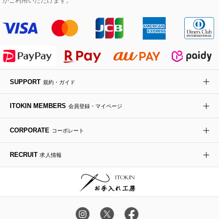
がご利用いただけます。
その他のジャケット・スーツ
ノーカラーコート
財布・名刺入れ・ケース
その他のアクセサリー
クラッチバッグ
ブーツ・ブーティー
オーキッド・胡蝶蘭
MK MICHEL KLEIN BAG
ライダースジャケット
ハンカチ・バンダナ
バックパック・リュック
フラットシューズ
カサブランカ・カラー
HIROKO KOSHINO
デニムジャケット
手袋
ボディバッグ・メッセンジャーバッグ
ローファー
ラナンキュラス
re:edition project 165
SUPPORT
規約・ガイド
ダウンジャケット・コート
チャーム・ストラップ
トラベルバッグ
ドレスシューズ
ポプリアレンジ＆フレグランス
HIROKO BIS
ITOKIN MEMBERS
会員登録・マイページ
その他のコート・ブルゾン
ネクタイ
ビジネスバッグ
サンダル・ミュール
グリーン
HIROKO BIS GRANDE
CORPORATE
コーポレート
ポーチ
その他のバッグ
その他のシューズ
その他のアートフラワー
RECRUIT
求人情報
傘・日傘
アイウェア
レッグウェア