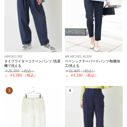
HIROKO BIS
MK MICHEL KLEIN
タイプライターコクーンパンツ /洗濯
ベーシックテーパードパンツ/制菌加
機で洗える
工/洗える
￥25,300
（税込）
￥15,400
（税込）
→
￥5,060
（税込）
→
￥6,160
（税込）
3
4