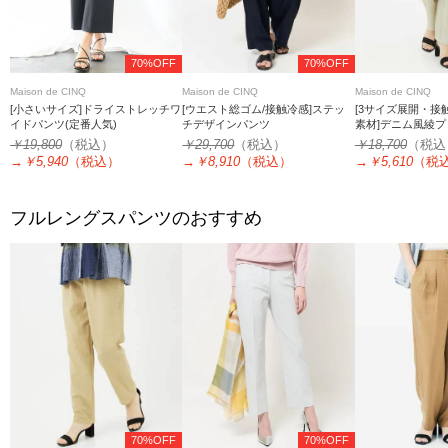
70%OFF
70%OFF
Maison de CINQ
Maison de CINQ
Maison de CINQ
[小さいサイズ]ドライストレッチワ
[ウエスト総ゴム/接触冷感]ステッ
[3サイズ展開・接
イドパンツ(定番人気)
チデザインパンツ
素材]デニム風綾
ションストレッチ
￥19,800
（税込）
￥29,700
（税込）
￥18,700
（税込
→
￥5,940
（税込）
→
￥8,910
（税込）
→
￥5,610
（税
フルレングスパンツのおすすめ
70%OFF
70%OFF