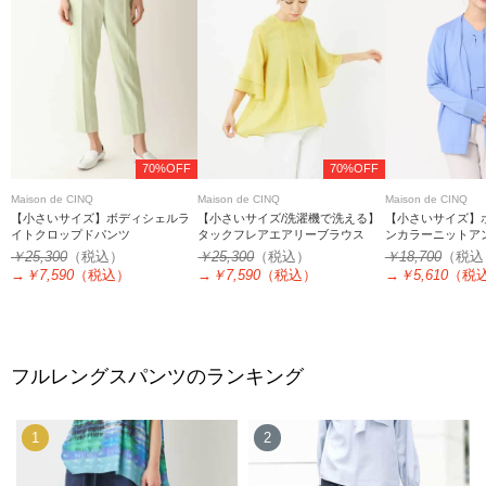
70%OFF
70%OFF
Maison de CINQ
Maison de CINQ
Maison de CINQ
【小さいサイズ】ボディシェルラ
【小さいサイズ/洗濯機で洗える】
【小さいサイズ】
イトクロップドパンツ
タックフレアエアリーブラウス
ンカラーニットア
る
￥25,300
（税込）
￥25,300
（税込）
￥18,700
（税込
→
￥7,590
（税込）
→
￥7,590
（税込）
→
￥5,610
（税
フルレングスパンツのランキング
1
2