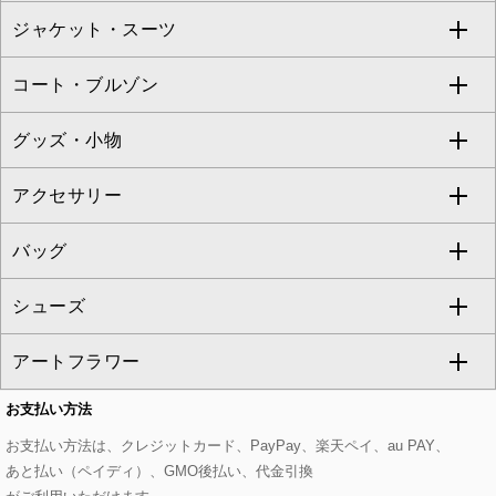
ジャケット・スーツ
ニット・セーター
ドレス
フルレングスパンツ
すべてのスカート
ZAPA
コート・ブルゾン
カーディガン
チュニック
クロップド・半端丈パンツ
ロング・マキシ丈スカート
すべてのジャケット・スーツ
TONEA
グッズ・小物
アンサンブルセット
ジャンパースカート
ガウチョ・ワイドパンツ
ひざ丈スカート
テーラードジャケット
すべてのコート・ブルゾン
al'aise modulation
アクセサリー
ベスト・ジレ
その他のワンピース・ドレス
ハーフ・ショート丈パンツ
ミモレ丈スカート
ノーカラージャケット
トレンチコート
すべてのグッズ・小物
GEORGES RECH
バッグ
パーカー
サロペット・オールインワン
ショート・ミニ丈スカート
セットアップ
ピーコート
マスク
すべてのアクセサリー
GIANNI LO GIUDICE
シューズ
タンクトップ・キャミソール
その他のパンツ
その他のスカート
セットアップジャケット
ダッフルコート
ストール・マフラー・スヌード
ネックレス
すべてのバッグ
CHRISTIAN AUJARD
アートフラワー
スウェット・ジャージー
セットアップパンツ
チェスターコート
ベルト・サスペンダー
ピアス・イヤリング
トートバッグ
すべてのシューズ
CHRISTIAN AUJARD Lサイズ
お支払い方法
その他のトップス
セットアップスカート
モッズコート
帽子
ブレスレット・バングル
ショルダーバッグ
パンプス
すべてのアートフラワー
eur3
お支払い方法は、クレジットカード、PayPay、楽天ペイ、au PAY、
あと払い（ペイディ）、GMO後払い、代金引換
セットアップワンピース
ステンカラーコート
ヘアアクセサリー
ブローチ・コサージュ
ボストンバッグ
スニーカー
ローズ
Maison de CINQ