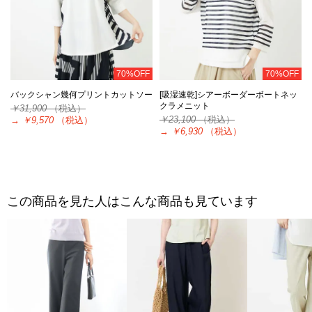
70%OFF
70%OFF
バックシャン幾何プリントカットソー
[吸湿速乾]シアーボーダーボートネッ
クラメニット
￥31,900
（税込）
￥23,100
（税込）
→
￥9,570
（税込）
→
￥6,930
（税込）
この商品を見た人はこんな商品も見ています