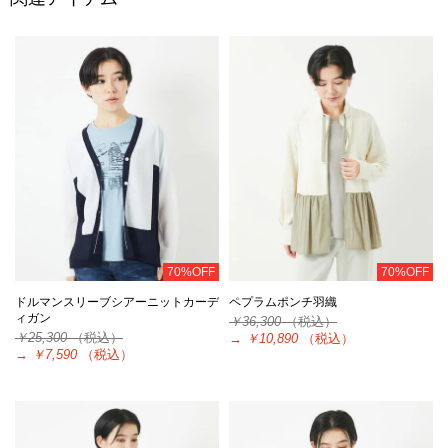
70%OFF
70%OFF
ドルマンスリーブシアーニットカーデ
ペプラムポンチ羽織
ィガン
￥36,300
（税込）
￥25,300
（税込）
→
￥10,890
（税込）
→
￥7,590
（税込）