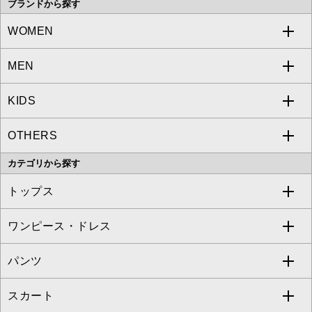
ブランドから探す
WOMEN
MEN
a.v.v
KIDS
MICHEL KLEIN
a.v.v
OTHERS
MK MICHEL KLEIN
MICHEL KLEIN HOMME
a.v.v
カテゴリから探す
OFUON le MK
MK MICHEL KLEIN HOMME
MK MICHEL KLEIN BAG
トップス
Sybilla
EMILIO ROBBA
ワンピース・ドレス
すべてのトップス
S sybilla
BUYERS SELECT
パンツ
カットソー・Tシャツ
すべてのワンピース・ドレス
Jocomomola
スカート
ブラウス・シャツ
ワンピース
すべてのパンツ
TARA JARMON