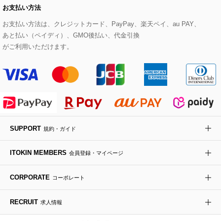
お支払い方法
その他のトップス
セットアップスカート
モッズコート
帽子
ブレスレット・バングル
ショルダーバッグ
パンプス
すべてのアートフラワー
eur3
お支払い方法は、クレジットカード、PayPay、楽天ペイ、au PAY、
あと払い（ペイディ）、GMO後払い、代金引換
セットアップワンピース
ステンカラーコート
ヘアアクセサリー
ブローチ・コサージュ
ボストンバッグ
スニーカー
ローズ
Maison de CINQ
がご利用いただけます。
その他のジャケット・スーツ
ノーカラーコート
財布・名刺入れ・ケース
その他のアクセサリー
クラッチバッグ
ブーツ・ブーティー
オーキッド・胡蝶蘭
MK MICHEL KLEIN BAG
ライダースジャケット
ハンカチ・バンダナ
バックパック・リュック
フラットシューズ
カサブランカ・カラー
HIROKO KOSHINO
デニムジャケット
手袋
ボディバッグ・メッセンジャーバッグ
ローファー
ラナンキュラス
re:edition project 165
SUPPORT
規約・ガイド
ダウンジャケット・コート
チャーム・ストラップ
トラベルバッグ
ドレスシューズ
ポプリアレンジ＆フレグランス
HIROKO BIS
ITOKIN MEMBERS
会員登録・マイページ
その他のコート・ブルゾン
ネクタイ
ビジネスバッグ
サンダル・ミュール
グリーン
HIROKO BIS GRANDE
CORPORATE
コーポレート
ポーチ
その他のバッグ
その他のシューズ
その他のアートフラワー
RECRUIT
求人情報
傘・日傘