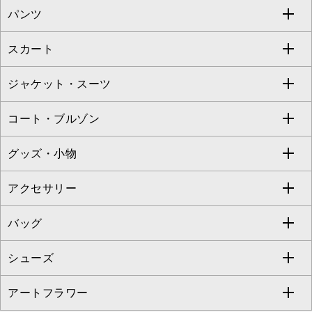
パンツ
カットソー・Tシャツ
すべてのワンピース・ドレス
Jocomomola
スカート
ブラウス・シャツ
ワンピース
すべてのパンツ
TARA JARMON
ジャケット・スーツ
ニット・セーター
ドレス
フルレングスパンツ
すべてのスカート
ZAPA
コート・ブルゾン
カーディガン
チュニック
クロップド・半端丈パンツ
ロング・マキシ丈スカート
すべてのジャケット・スーツ
TONEA
グッズ・小物
アンサンブルセット
ジャンパースカート
ガウチョ・ワイドパンツ
ひざ丈スカート
テーラードジャケット
すべてのコート・ブルゾン
al'aise modulation
アクセサリー
ベスト・ジレ
その他のワンピース・ドレス
ハーフ・ショート丈パンツ
ミモレ丈スカート
ノーカラージャケット
トレンチコート
すべてのグッズ・小物
GEORGES RECH
バッグ
パーカー
サロペット・オールインワン
ショート・ミニ丈スカート
セットアップ
ピーコート
マスク
すべてのアクセサリー
GIANNI LO GIUDICE
シューズ
タンクトップ・キャミソール
その他のパンツ
その他のスカート
セットアップジャケット
ダッフルコート
ストール・マフラー・スヌード
ネックレス
すべてのバッグ
CHRISTIAN AUJARD
アートフラワー
スウェット・ジャージー
セットアップパンツ
チェスターコート
ベルト・サスペンダー
ピアス・イヤリング
トートバッグ
すべてのシューズ
CHRISTIAN AUJARD Lサイズ