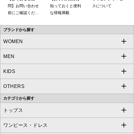
問】お問い合わせ
知っておくと便利
スについて
前にご確認くださ
な情報満載
い。
ブランドから探す
WOMEN
MEN
a.v.v
KIDS
MICHEL KLEIN
a.v.v
OTHERS
MK MICHEL KLEIN
MICHEL KLEIN HOMME
a.v.v
カテゴリから探す
OFUON le MK
MK MICHEL KLEIN HOMME
MK MICHEL KLEIN BAG
トップス
Sybilla
EMILIO ROBBA
ワンピース・ドレス
すべてのトップス
S sybilla
BUYERS SELECT