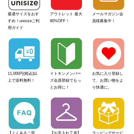
最適サイズをおす
アウトレット 最大
メールマガジン会
すめ！unisizeご利
80%OFF！
員様募集中！
用ガイド
11,000円(税込)以
イトキンメンバー
お気に入り登録し
上で送料無料！
ズ会員登録でもっ
て、お買い物をよ
とお得に！
り快適に。
【よくあるご質
【お手入れ工房】
ラッピングサービ