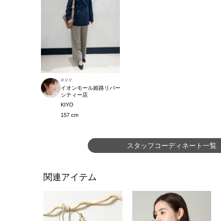
a.v.v
イオンモール姫路リバー
シティー店
KIYO
157 cm
スタッフコーディネート一覧
関連アイテム