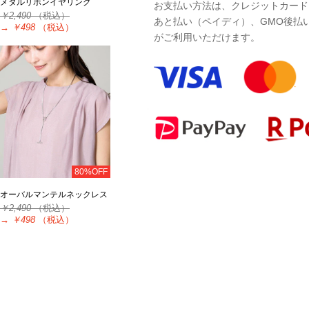
メタルリボンイヤリング
お支払い方法は、クレジットカード、P
￥2,490
（税込）
あと払い（ペイディ）、GMO後払
→
￥498
（税込）
がご利用いただけます。
80%OFF
オーバルマンテルネックレス
￥2,490
（税込）
→
￥498
（税込）