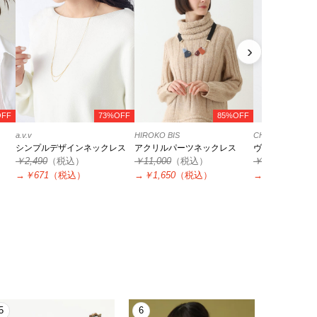
›
OFF
73%OFF
85%OFF
a.v.v
HIROKO BIS
CHRISTIAN AUJ
シンプルデザインネックレス
アクリルパーツネックレス
ヴェネチアンネ
￥2,490
（税込）
￥11,000
（税込）
￥33,000
（税
→
￥671
（税込）
→
￥1,650
（税込）
→
￥13,200
（
5
6