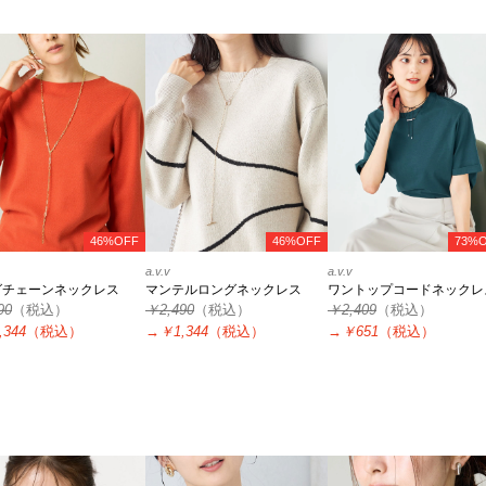
46%OFF
46%OFF
73%
a.v.v
a.v.v
グチェーンネックレス
マンテルロングネックレス
ワントップコードネックレ
90
（税込）
￥2,490
（税込）
￥2,409
（税込）
,344
（税込）
→
￥1,344
（税込）
→
￥651
（税込）