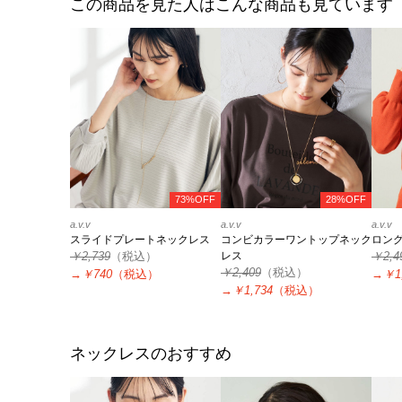
この商品を見た人はこんな商品も見ています
73%OFF
28%OFF
a.v.v
a.v.v
a.v.v
スライドプレートネックレス
コンビカラーワントップネック
ロン
￥2,739
（税込）
レス
￥2,4
￥2,409
（税込）
→
￥740
（税込）
→
￥1
→
￥1,734
（税込）
ネックレスのおすすめ