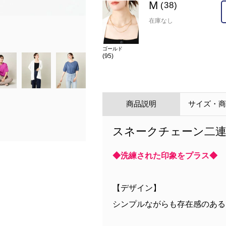
M
(38)
在庫なし
在庫
M(38)
×
カラー
ゴールド(95)
ゴールド
(95)
商品説明
サイズ・
スネークチェーン二
◆洗練された印象をプラス◆
【デザイン】
シンプルながらも存在感のある