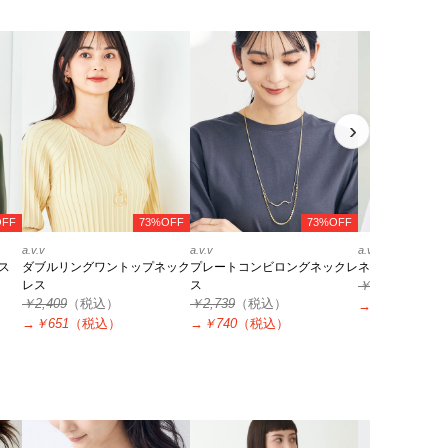
›
OFF
73%OFF
73%OFF
a.v.v
a.v.v
a.v.v
ス
ダブルリングワントップネック
プレートコンビロングネックレ
ネックレスピア
レス
ス
￥3,490
（税込
￥2,409
（税込）
￥2,739
（税込）
→
￥941
（税込
→
￥651
（税込）
→
￥740
（税込）