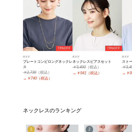
73%OFF
73%OFF
a.v.v
a.v.v
a.v.v
プレートコンビロングネックレ
ネックレスピアスセット
スト
ス
￥3,490
（税込）
￥3,4
￥2,739
（税込）
→
￥941
（税込）
→
￥9
→
￥740
（税込）
ネックレスのランキング
1
2