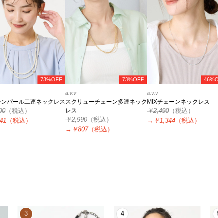
73%OFF
73%OFF
46%
a.v.v
a.v.v
ーンパール二連ネックレス
スクリューチェーン多連ネック
MIXチェーンネックレス
90
（税込）
レス
￥2,490
（税込）
￥2,990
（税込）
41
（税込）
→
￥1,344
（税込）
→
￥807
（税込）
3
4