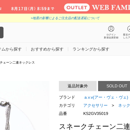
>地震の影響によるご注文品の配送遅延について
ログイン
最近
新規会員登録
した
テムから探す
おすすめから探す
ランキングから探す
チェーン二連ネックレス
返品対象外
SOLD OUT
ブランド
a.v.v(アー・ヴェ・ヴェ)
カテゴリ
アクセサリー
>
ネッ
品番
KS2GV35019
スネークチェーン二