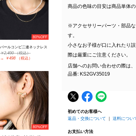
商品の色味の目安は商品単体の
※アクセサリーパーツ・部品な
す。
80%OFF
小さなお子様が口に入れたり誤
パールコンビ二連ネックレス
￥2,490
（税込）
際は厳重にご注意ください。
→
￥498
（税込）
店舗へのお問い合わせの際は、
品番: KS2GV35019
初めてのお客様へ
返品・交換について
｜
送料につい
80%OFF
お支払い方法