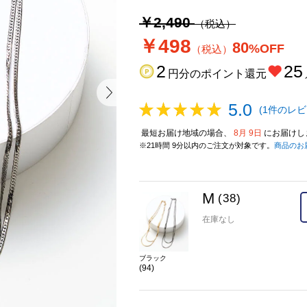
￥2,490
（税込）
￥498
80
%OFF
（税込）
2
25
円分のポイント還元
5.0
(1件のレビ
最短お届け地域の場合、
8月 9日
にお届けし
※21時間 9分以内のご注文が対象です。
商品のお
M
(38)
在庫なし
ブラック
(94)