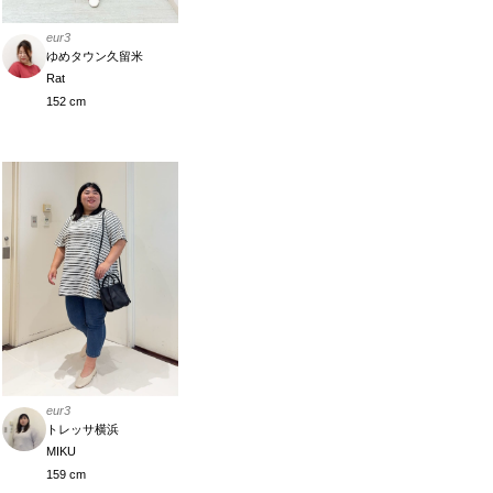
eur3
ゆめタウン久留米
Rat
152 cm
eur3
トレッサ横浜
MIKU
159 cm