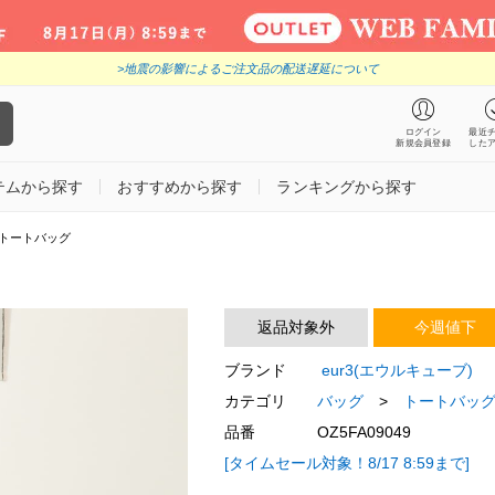
>地震の影響によるご注文品の配送遅延について
ログイン
最近
新規会員登録
した
テムから探す
おすすめから探す
ランキングから探す
トートバッグ
返品対象外
今週値下
ブランド
eur3(エウルキューブ)
カテゴリ
バッグ
>
トートバッ
品番
OZ5FA09049
[タイムセール対象！8/17 8:59まで]