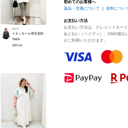
初めてのお客様へ
返品・交換について
｜
送料につい
お支払い方法
お支払い方法は、クレジットカード、P
eur3
あと払い（ペイディ）、GMO後払
イオンモール堺北花田
TAKA
がご利用いただけます。
160 cm