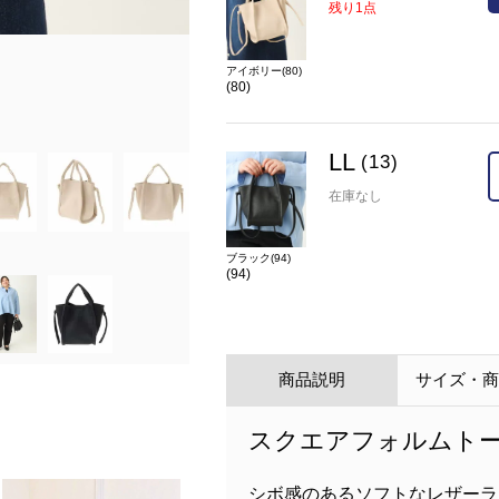
残り1点
ブラック(94)
アイボリー(80)
(80)
在庫
LL(13)
×
カラー
ブラック(94)(94)
LL
(13)
在庫なし
ブラック(94)
(94)
商品説明
サイズ・
スクエアフォルムト
シボ感のあるソフトなレザーラ