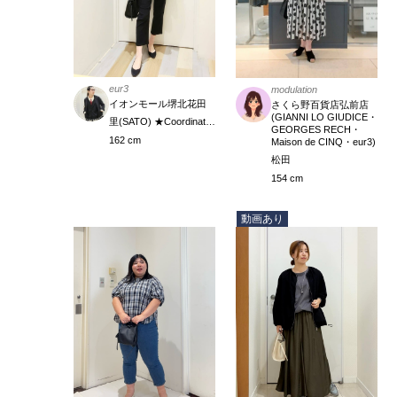
eur3
modulation
イオンモール堺北花田
さくら野百貨店弘前店
(GIANNI LO GIUDICE・
里(SATO) ★Coordinate Meister
GEORGES RECH・
162 cm
Maison de CINQ・eur3)
松田
154 cm
動画あり