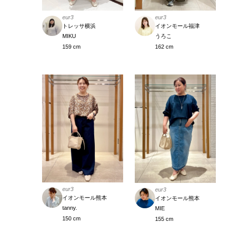
eur3
eur3
トレッサ横浜
イオンモール福津
MIKU
うろこ
159 cm
162 cm
eur3
eur3
イオンモール熊本
イオンモール熊本
tanny.
MIE
150 cm
155 cm