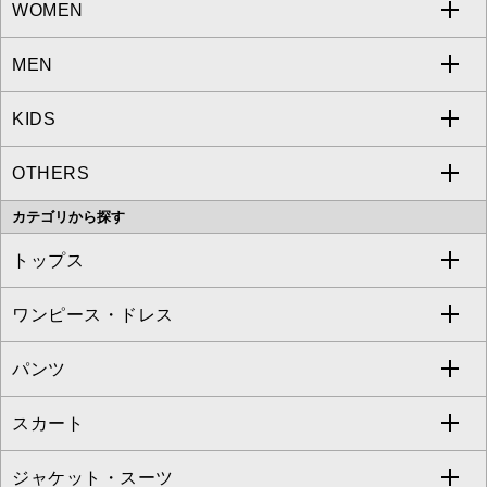
WOMEN
MEN
a.v.v
KIDS
MICHEL KLEIN
a.v.v
OTHERS
MK MICHEL KLEIN
MICHEL KLEIN HOMME
a.v.v
カテゴリから探す
OFUON le MK
MK MICHEL KLEIN HOMME
MK MICHEL KLEIN BAG
トップス
Sybilla
EMILIO ROBBA
ワンピース・ドレス
すべてのトップス
S sybilla
BUYERS SELECT
パンツ
カットソー・Tシャツ
すべてのワンピース・ドレス
Jocomomola
スカート
ブラウス・シャツ
ワンピース
すべてのパンツ
TARA JARMON
ジャケット・スーツ
ニット・セーター
ドレス
フルレングスパンツ
すべてのスカート