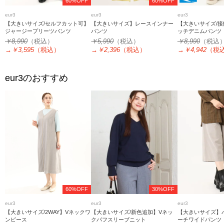
60%OFF
60%OFF
eur3
eur3
eur3
【大きいサイズ/セルフカット可】
【大きいサイズ】レースインナー
【大きいサイズ/
ジャージープリーツパンツ
パンツ
ッチデニムパンツ
￥8,990
（税込）
￥5,990
（税込）
￥8,990
（税込
→
￥3,595
（税込）
→
￥2,396
（税込）
→
￥4,942
（税
eur3
のおすすめ
60%OFF
30%OFF
eur3
eur3
eur3
【大きいサイズ/2WAY】Vネックワ
【大きいサイズ/新色追加】Vネッ
【大きいサイズ】
ンピース
クパフスリーブニット
ーチワイドパンツ