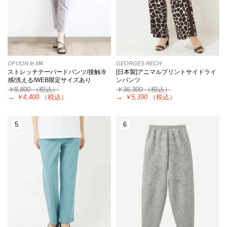
OFUON le MK
GEORGES RECH
ストレッチテーパードパンツ/接触冷
[日本製]アニマルプリントサイドライ
感/洗える/WEB限定サイズあり
ンパンツ
￥8,800
（税込）
￥36,300
（税込）
→
￥4,400
（税込）
→
￥5,390
（税込）
5
6