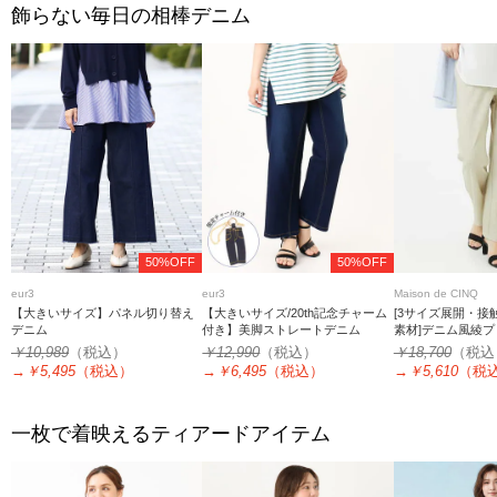
飾らない毎日の相棒デニム
50%OFF
50%OFF
eur3
eur3
Maison de CINQ
【大きいサイズ】パネル切り替え
【大きいサイズ/20th記念チャーム
[3サイズ展開・接
デニム
付き】美脚ストレートデニム
素材]デニム風綾
ションストレッチ
￥10,989
（税込）
￥12,990
（税込）
￥18,700
（税込
→
￥5,495
（税込）
→
￥6,495
（税込）
→
￥5,610
（税
一枚で着映えるティアードアイテム