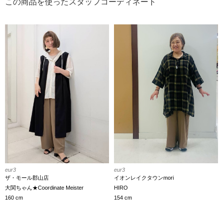
この商品を使ったスタッフコーディネート
eur3
eur3
ザ・モール郡山店
イオンレイクタウンmori
大関ちゃん★Coordinate Meister
HIRO
160 cm
154 cm