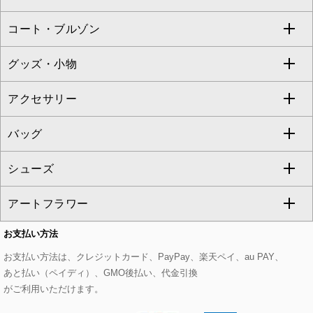
ZAPA
コート・ブルゾン
カーディガン
チュニック
クロップド・半端丈パンツ
ロング・マキシ丈スカート
すべてのジャケット・スーツ
TONEA
グッズ・小物
アンサンブルセット
ジャンパースカート
ガウチョ・ワイドパンツ
ひざ丈スカート
テーラードジャケット
すべてのコート・ブルゾン
al'aise modulation
アクセサリー
ベスト・ジレ
その他のワンピース・ドレス
ハーフ・ショート丈パンツ
ミモレ丈スカート
ノーカラージャケット
トレンチコート
すべてのグッズ・小物
GEORGES RECH
バッグ
パーカー
サロペット・オールインワン
ショート・ミニ丈スカート
セットアップ
ピーコート
マスク
すべてのアクセサリー
GIANNI LO GIUDICE
シューズ
タンクトップ・キャミソール
その他のパンツ
その他のスカート
セットアップジャケット
ダッフルコート
ストール・マフラー・スヌード
ネックレス
すべてのバッグ
CHRISTIAN AUJARD
アートフラワー
スウェット・ジャージー
セットアップパンツ
チェスターコート
ベルト・サスペンダー
ピアス・イヤリング
トートバッグ
すべてのシューズ
CHRISTIAN AUJARD Lサイズ
お支払い方法
その他のトップス
セットアップスカート
モッズコート
帽子
ブレスレット・バングル
ショルダーバッグ
パンプス
すべてのアートフラワー
eur3
お支払い方法は、クレジットカード、PayPay、楽天ペイ、au PAY、
あと払い（ペイディ）、GMO後払い、代金引換
セットアップワンピース
ステンカラーコート
ヘアアクセサリー
ブローチ・コサージュ
ボストンバッグ
スニーカー
ローズ
Maison de CINQ
がご利用いただけます。
その他のジャケット・スーツ
ノーカラーコート
財布・名刺入れ・ケース
その他のアクセサリー
クラッチバッグ
ブーツ・ブーティー
オーキッド・胡蝶蘭