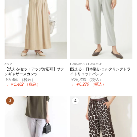
a.v.v
GIANNI LO GIUDICE
【洗える/セットアップ対応可】サテ
[洗える・日本製]シェルタリングドラ
ンギャザースカンツ
イトリコットパンツ
￥5,489
（税込）
￥25,300
（税込）
→
￥1,482
（税込）
→
￥6,270
（税込）
3
4