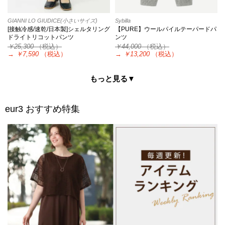
GIANNI LO GIUDICE(小さいサイズ)
Sybilla
[接触冷感/速乾/日本製]シェルタリング
【PURE】ウールパイルテーパードパ
ドライトリコットパンツ
ンツ
￥25,300
（税込）
￥44,000
（税込）
→
￥7,590
（税込）
→
￥13,200
（税込）
もっと見る▼
eur3
おすすめ特集