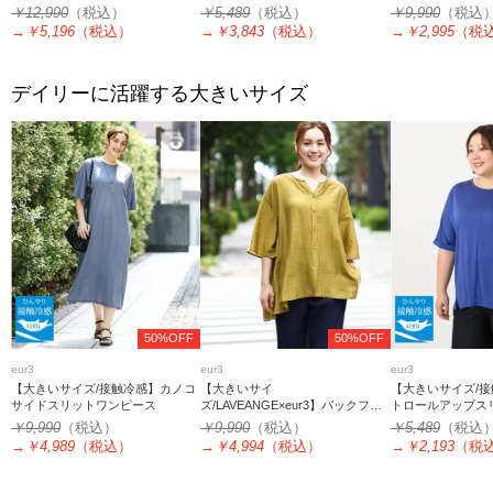
￥12,990
（税込）
￥5,489
（税込）
￥9,990
（税込
→
￥5,196
（税込）
→
￥3,843
（税込）
→
￥2,995
（税
デイリーに活躍する大きいサイズ
50%OFF
50%OFF
eur3
eur3
eur3
【大きいサイズ/接触冷感】カノコ
【大きいサイ
【大きいサイズ/接
サイドスリットワンピース
ズ/LAVEANGE×eur3】バックフレ
トロールアップス
アチュニック
￥9,990
（税込）
￥9,990
（税込）
￥5,489
（税込
→
￥4,989
（税込）
→
￥4,994
（税込）
→
￥2,193
（税