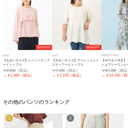
80%OFF
60%OFF
eur3
eur3
HIROKO BIS
【大きいサイズ】レーシーティア
【大きいサイズ】アイレットレー
【ボウタイ付き】
ードトップス
スティアードトップス
トエアリーワンピ
￥9,990
（税込）
￥7,990
（税込）
￥47,300
（税込
→
￥1,995
（税込）
→
￥3,195
（税込）
→
￥14,190
（税
その他のパンツのランキング
1
2