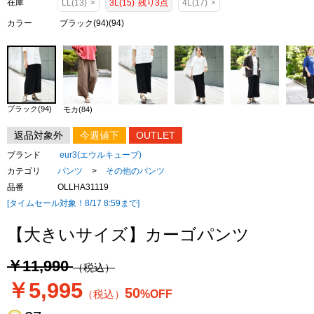
在庫
LL(13)
×
3L(15)
残り3点
4L(17)
×
カラー
ブラック(94)(94)
ブラック(94)
モカ(84)
返品対象外
今週値下
OUTLET
ブランド
eur3(エウルキューブ)
カテゴリ
パンツ
>
その他のパンツ
品番
OLLHA31119
[タイムセール対象！8/17 8:59まで]
【大きいサイズ】カーゴパンツ
￥11,990
（税込）
￥5,995
50
（税込）
%OFF