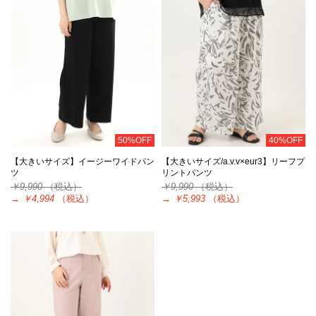
50%OFF
40%OFF
【大きいサイズ】イージーワイドパン
【大きいサイズ/a.v.v×eur3】リーフプ
ツ
リントパンツ
￥9,990
（税込）
￥9,990
（税込）
→
￥4,994
（税込）
→
￥5,993
（税込）