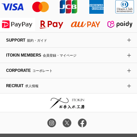
MK MICHEL KLEIN BAG
ライダースジャケット
ハンカチ・バンダナ
バックパック・リュック
フラットシューズ
カサブランカ・カラー
HIROKO KOSHINO
デニムジャケット
手袋
ボディバッグ・メッセンジャーバッグ
ローファー
ラナンキュラス
re:edition project 165
SUPPORT
規約・ガイド
ダウンジャケット・コート
チャーム・ストラップ
トラベルバッグ
ドレスシューズ
ポプリアレンジ＆フレグランス
HIROKO BIS
ITOKIN MEMBERS
会員登録・マイページ
その他のコート・ブルゾン
ネクタイ
ビジネスバッグ
サンダル・ミュール
グリーン
HIROKO BIS GRANDE
CORPORATE
コーポレート
ポーチ
その他のバッグ
その他のシューズ
その他のアートフラワー
RECRUIT
求人情報
傘・日傘
アイウェア
レッグウェア
時計