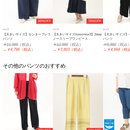
60%OFF
70%OFF
eur3
eur3
eur3
【大きいサイズ】センタープレス
【大きいサイズ/soso×eur3】2way
【大きいサイズ】
パンツ
ノースリーブワンピース
パンツ
￥11,990
（税込）
￥12,990
（税込）
￥9,990
（税込
→
￥4,796
（税込）
→
￥3,893
（税込）
→
￥4,994
（税
その他のパンツのおすすめ