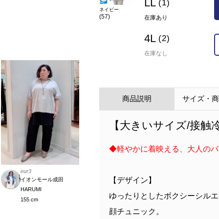
LL
(1)
ネイビー
(57)
在庫あり
4L
(2)
在庫なし
商品説明
サイズ・
【大きいサイズ/接触
◆軽やかに着映える、大人のバ
eur3
【デザイン】
イオンモール成田
HARUMI
ゆったりとしたボクシーシルエ
155 cm
顔チュニック。