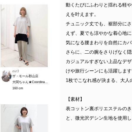
動くたびにふわりと揺れる軽や
えを叶えます。
チュニック丈でも、裾部分にさ
えず、夏でも涼やかな着心地に
気になる腰まわりを自然にカバ
さらに、二の腕をさりげなく隠
カジュアルすぎない上品なデザ
けや旅行シーンにも活躍します
eur3
ザ・モール郡山店
1枚でこなれ感が決まる、大人
大関ちゃん★Coordinate Meister
160 cm
【素材】
表コットン裏ポリエステルのき
と、微光沢デシン生地を使用し