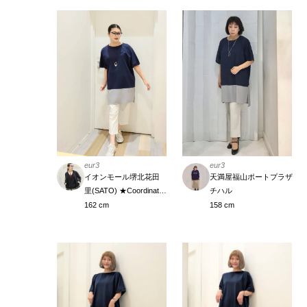
eur3
eur3
イオンモール堺北花田
天満屋福山ポートプラザ
里(SATO) ★Coordinate Meister
チハル
162 cm
158 cm