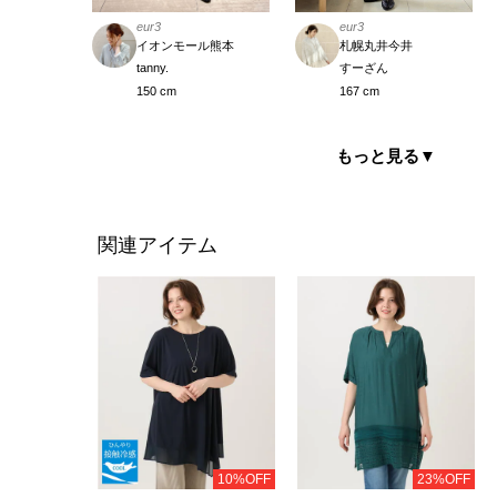
eur3
eur3
札幌丸井今井
イオンモール熊本
すーざん
tanny.
167 cm
150 cm
もっと見る
▼
関連アイテム
10%OFF
23%OFF