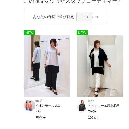
この商品を使ったスタッフコーディネート
cm
あなたの身長で並び替え
158
NEW
NEW
eur3
eur3
イオンモール成田
イオンモール堺北花田
IGU
TAKA
162 cm
160 cm