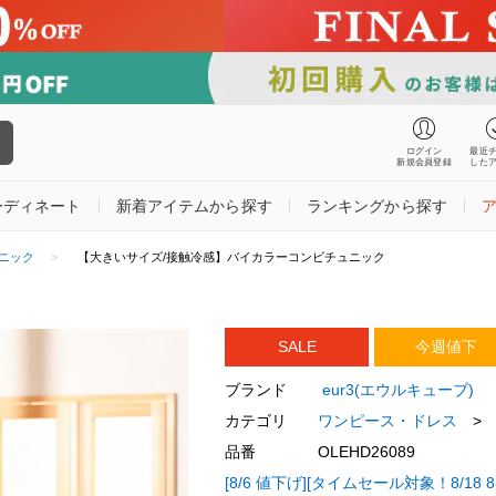
ログイン
最近
新規会員登録
した
ーディネート
新着アイテムから探す
ランキングから探す
ニック
【大きいサイズ/接触冷感】バイカラーコンビチュニック
SALE
今週値下
ブランド
eur3(エウルキューブ)
カテゴリ
ワンピース・ドレス
>
品番
OLEHD26089
[8/6 値下げ][タイムセール対象！8/18 8