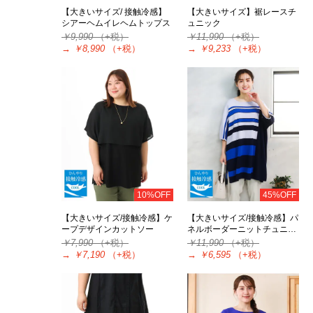
【大きいサイズ/ 接触冷感】
【大きいサイズ】裾レースチ
シアーヘムイレヘムトップス
ュニック
￥9,990
（+税）
￥11,990
（+税）
→
￥8,990
（+税）
→
￥9,233
（+税）
10%OFF
45%OFF
【大きいサイズ/接触冷感】ケ
【大きいサイズ/接触冷感】パ
ープデザインカットソー
ネルボーダーニットチュニ…
￥7,990
（+税）
￥11,990
（+税）
→
￥7,190
（+税）
→
￥6,595
（+税）