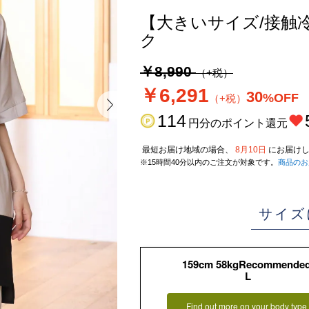
【大きいサイズ/接触
ク
￥8,990
（+税）
￥6,291
30
%OFF
（+税）
114
円分のポイント還元
最短お届け地域の場合、
8月10日
にお届けし
※15時間40分以内のご注文が対象です。
商品のお
サイズ
159cm 58kgRecommende
L
Find out more on your body type