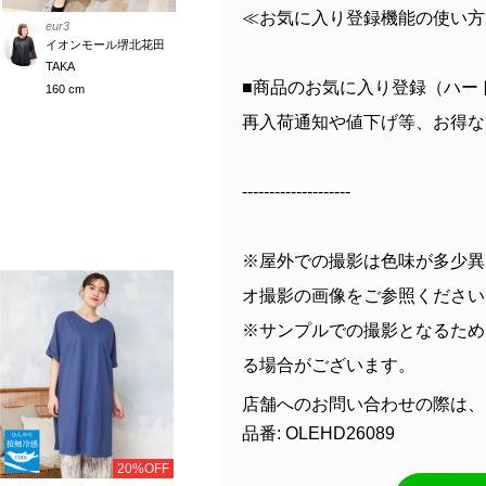
≪お気に入り登録機能の使い方
eur3
イオンモール堺北花田
TAKA
■商品のお気に入り登録（ハー
160 cm
再入荷通知や値下げ等、お得な
--------------------
※屋外での撮影は色味が多少異
オ撮影の画像をご参照ください
※サンプルでの撮影となるため
る場合がございます。
店舗へのお問い合わせの際は、
品番: OLEHD26089
20%OFF