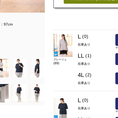
モデルサイズ
：97cm
身長：167㎝/バスト：97㎝/ウエスト：81
着用サイズ：LL
L
(0)
着用カラー：ネイビー
在庫あり
在庫
L(0)
○
LL(1)
○
4L(2)
×
カラー
ネイビー(57)
LL
(1)
グレージュ
(89)
在庫あり
4L
(2)
在庫あり
L
(0)
在庫あり