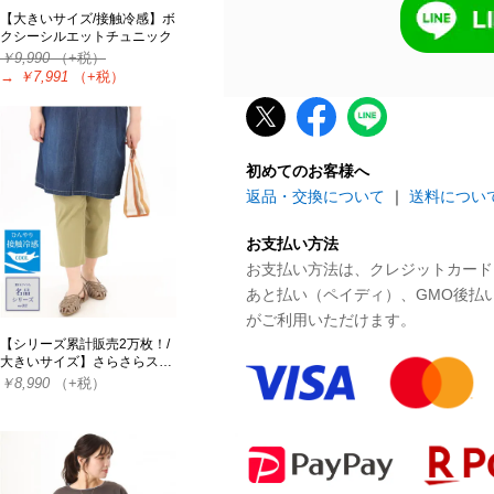
【大きいサイズ/接触冷感】ボ
クシーシルエットチュニック
￥9,990
（+税）
→
￥7,991
（+税）
初めてのお客様へ
返品・交換について
｜
送料につい
お支払い方法
お支払い方法は、クレジットカード、P
あと払い（ペイディ）、GMO後払
がご利用いただけます。
【シリーズ累計販売2万枚！/
大きいサイズ】さらさらス…
￥8,990
（+税）