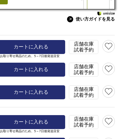
>
使い方ガイドを見る
モデルサイズ
㎝/ヒップ：104㎝
身長：167㎝ バスト：88c
着用サイズ：LL
着用カラー：グレージュ
店舗在庫
カートに入れる
試着予約
※お取り寄せ商品のため、
5～7日後発送目安
店舗在庫
カートに入れる
試着予約
店舗在庫
カートに入れる
試着予約
店舗在庫
カートに入れる
試着予約
※お取り寄せ商品のため、
5～7日後発送目安