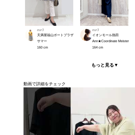
eur3
eur3
イオンモール熱田
天満屋福山ポートプラザ
Ann★Coordinate Meister
サマー
164 cm
160 cm
もっと見る
▼
動画で詳細をチェック