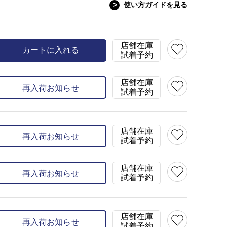
>
使い方ガイドを見る
モデルサイズ
68cm ヒップ：97cm
身長：167㎝ バスト：88c
着用サイズ：LL
店舗在庫
着用カラー：ネイビー(57)
カートに入れる
試着予約
在庫
LL(1)
×
4L(
カラー
ネイビー(57)
店舗在庫
再入荷お知らせ
試着予約
店舗在庫
再入荷お知らせ
試着予約
店舗在庫
再入荷お知らせ
試着予約
店舗在庫
再入荷お知らせ
試着予約