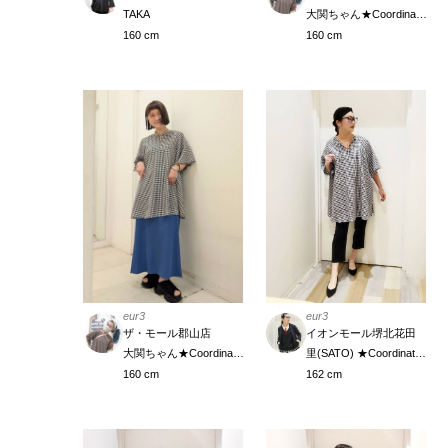
大関ちゃん★Coordinate Meister
TAKA
160 cm
160 cm
eur3
eur3
イオンモール堺北花田
ザ・モール郡山店
里(SATO) ★Coordinate Meister
大関ちゃん★Coordinate Meister
162 cm
160 cm