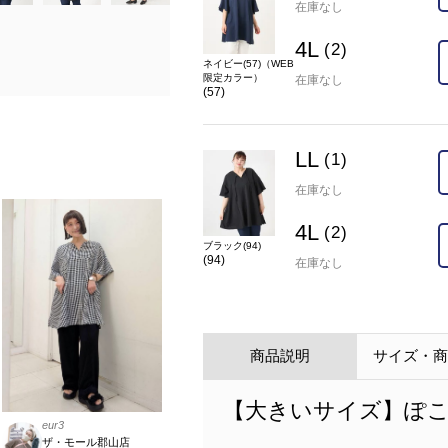
在庫なし
4L
(2)
ネイビー(57)（WEB
限定カラー）
在庫なし
(57)
LL
(1)
在庫なし
4L
(2)
ブラック(94)
(94)
在庫なし
商品説明
サイズ・
【大きいサイズ】ぽ
eur3
ザ・モール郡山店