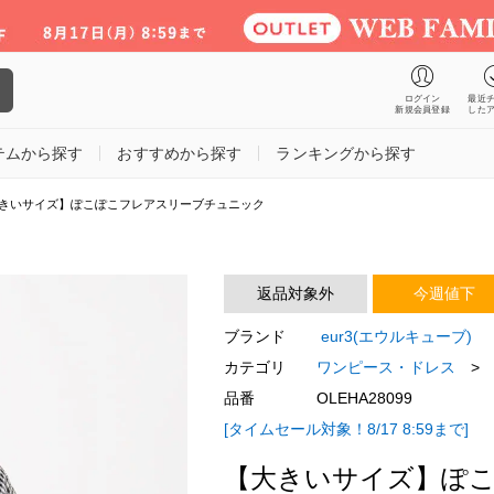
ログイン
最近
新規会員登録
した
テムから探す
おすすめから探す
ランキングから探す
きいサイズ】ぽこぽこフレアスリーブチュニック
返品対象外
今週値下
ブランド
eur3(エウルキューブ)
カテゴリ
ワンピース・ドレス
>
品番
OLEHA28099
[タイムセール対象！8/17 8:59まで]
【大きいサイズ】ぽ