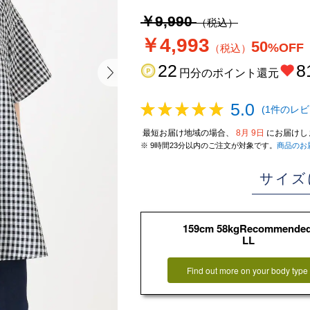
￥9,990
（税込）
￥4,993
50
%OFF
（税込）
22
8
円分のポイント還元
5.0
(1件のレビ
最短お届け地域の場合、
8月 9日
にお届けし
※ 9時間23分以内のご注文が対象です。
商品のお
サイズ
159cm 58kgRecommende
LL
Find out more on your body type