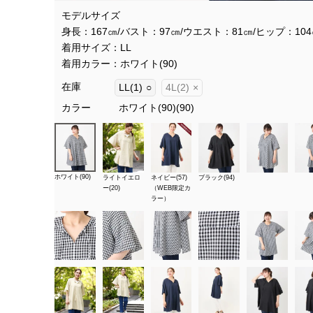
モデルサイズ
身長：167㎝/バスト：97㎝/ウエスト：81㎝/ヒップ：10
着用サイズ：LL
着用カラー：ホワイト(90)
在庫
LL(1)
○
4L(2)
×
カラー
ホワイト(90)(90)
ホワイト(90)
ライトイエロ
ネイビー(57)
ブラック(94)
ー(20)
（WEB限定カ
ラー）