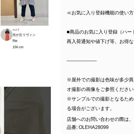
≪お気に入り登録機能の使い方
eur3
■商品のお気に入り登録（ハー
光が丘リヴィン
再入荷通知や値下げ等、お得な
Rie
156 cm
--------------------
※屋外での撮影は色味が多少異
オ撮影の画像をご参照ください
※サンプルでの撮影となるため
る場合がございます。
店舗へのお問い合わせの際は、
品番: OLEHA28099