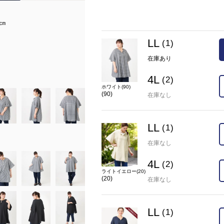
モデルサイズ
4㎝
身長：167㎝ バスト：88cm ウエスト：
着用サイズ：LL
LL
(1)
着用カラー：ライトイエロー(20)
在庫あり
在庫
LL(1)
×
4L(2)
×
カラー
ライトイエロー(20)(20)
4L
(2)
ホワイト(90)
(90)
在庫なし
LL
(1)
在庫なし
4L
(2)
ライトイエロー(20)
(20)
在庫なし
LL
(1)