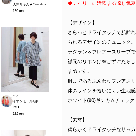
◆デイリーに活躍する涼し気夏
大関ちゃん★Coordinate Meister
160 cm
【デザイン】
さらっとドライタッチで肌離れ
られるデザインのチュニック。
ラグラン＆フレアースリーブで
襟元のリボンは結ばずにたらし
すめです。
肘まであるふんわりフレアスリ
体のラインを拾いにくい生地感
eur3
ホワイト(90)ギンガムチェック
イオンモール成田
IGU
162 cm
【素材】
柔らかくドライタッチなサッカ