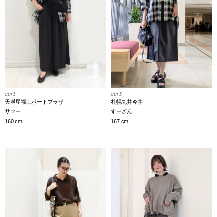
eur3
eur3
札幌丸井今井
天満屋福山ポートプラザ
すーざん
サマー
167 cm
160 cm