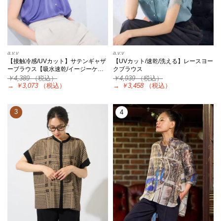
a.v.v
a.v.v
【接触冷感/UVカット】サテンギャザ
【UVカット/速乾/洗える】レースヨー
ーブラウス【吸水速乾/イージーケ…
クブラウス
￥4,389
（税込）
￥4,939
（税込）
→
￥3,073
（税込）
→
￥3,458
（税込）
3
4