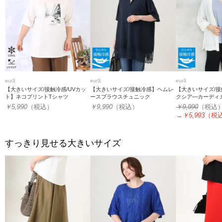
eur3
eur3
eur3
【大きいサイズ/接触冷感/UVカッ
【大きいサイズ/接触冷感】ヘムレ
【大きいサイズ/接
ト】ネコプリントTシャツ
ースブラウスチュニック
クシア―カーディ
￥5,990
（税込）
￥9,990
（税込）
￥9,990
（税込
→
￥5,993
（税
すっきり見せる大きいサイズ