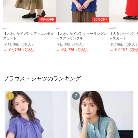
40%OFF
50%OFF
eur3
eur3
eur3
【大きいサイズ】シア―エステル
【大きいサイズ】シャーリングレ
【大きいサイズ】
スカート
ースアンサンブル
トスカート
￥11,990
（税込）
￥9,990
（税込）
￥8,990
（税込
→
￥7,194
（税込）
→
￥4,994
（税込）
→
￥7,191
（税
ブラウス・シャツのランキング
1
2