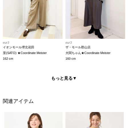
eur3
eur3
イオンモール堺北花田
ザ・モール郡山店
里(SATO) ★Coordinate Meister
大関ちゃん★Coordinate Meister
162 cm
160 cm
もっと見る
▼
関連アイテム