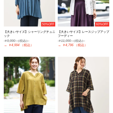
50%OFF
60%OFF
【大きいサイズ】シャーリングチュニ
【大きいサイズ】レースジップアップ
ック
フーディー
￥9,990
（税込）
￥11,990
（税込）
→
￥4,994
（税込）
→
￥4,796
（税込）