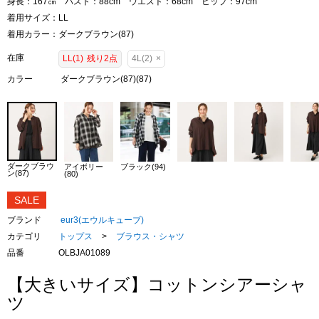
身長：167㎝ バスト：88cm ウエスト：68cm ヒップ：97cm
着用サイズ：LL
着用カラー：ダークブラウン(87)
在庫
LL(1)
残り2点
4L(2)
×
カラー
ダークブラウン(87)(87)
ダークブラウ
アイボリー
ブラック(94)
ン(87)
(80)
SALE
ブランド
eur3(エウルキューブ)
カテゴリ
トップス
>
ブラウス・シャツ
品番
OLBJA01089
【大きいサイズ】コットンシアーシャ
ツ