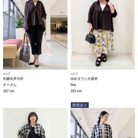
eur3
eur3
札幌丸井今井
ゆめタウン久留米
すーざん
Rat
167 cm
152 cm
動画あり