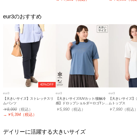
eur3
のおすすめ
40%OFF
eur3
eur3
eur3
【大きいサイズ】ストレッチスリ
【大きいサイズ/UVカット/接触冷
【大きいサイズ】
ムパンツ
感】ドロップショルダーロゴTシャ
ムトップス
ツ
￥8,990
（税込）
￥5,990
（税込）
￥7,990
（税込
→
￥5,394
（税込）
デイリーに活躍する大きいサイズ