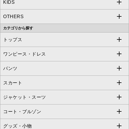
KIDS
MICHEL KLEIN
a.v.v
OTHERS
MK MICHEL KLEIN
MICHEL KLEIN HOMME
a.v.v
カテゴリから探す
OFUON le MK
MK MICHEL KLEIN HOMME
MK MICHEL KLEIN BAG
トップス
Sybilla
EMILIO ROBBA
ワンピース・ドレス
すべてのトップス
S sybilla
BUYERS SELECT
パンツ
カットソー・Tシャツ
すべてのワンピース・ドレス
Jocomomola
スカート
ブラウス・シャツ
ワンピース
すべてのパンツ
TARA JARMON
ジャケット・スーツ
ニット・セーター
ドレス
フルレングスパンツ
すべてのスカート
ZAPA
コート・ブルゾン
カーディガン
チュニック
クロップド・半端丈パンツ
ロング・マキシ丈スカート
すべてのジャケット・スーツ
TONEA
グッズ・小物
アンサンブルセット
ジャンパースカート
ガウチョ・ワイドパンツ
ひざ丈スカート
テーラードジャケット
すべてのコート・ブルゾン