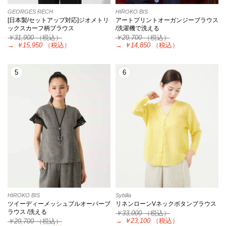
GEORGES RECH
HIROKO BIS
[日本製/セットアップ対応]ジオメトリ
アートプリントオーガンジーブラウス
ックスカーフ柄ブラウス
/洗濯機で洗える
￥31,900
（税込）
￥29,700
（税込）
→
￥15,950
（税込）
→
￥14,850
（税込）
5
6
HIROKO BIS
Sybilla
ツイーディーメッシュプルオーバーブ
リネンローンVネックボタンブラウス
ラウス /洗える
￥33,000
（税込）
→
￥23,100
（税込）
￥29,700
（税込）