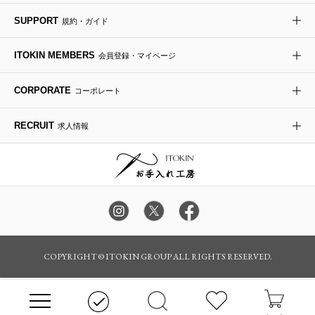
re:edition project 165
SUPPORT
規約・ガイド
ダウンジャケット・コート
チャーム・ストラップ
トラベルバッグ
ドレスシューズ
ポプリアレンジ＆フレグランス
HIROKO BIS
ITOKIN MEMBERS
会員登録・マイページ
その他のコート・ブルゾン
ネクタイ
ビジネスバッグ
サンダル・ミュール
グリーン
HIROKO BIS GRANDE
CORPORATE
コーポレート
ポーチ
その他のバッグ
その他のシューズ
その他のアートフラワー
RECRUIT
求人情報
傘・日傘
アイウェア
レッグウェア
時計
カラー・サイズを選択してカートに入れる
COPYRIGHT © ITOKIN GROUP ALL RIGHTS RESERVED.
その他のグッズ・小物