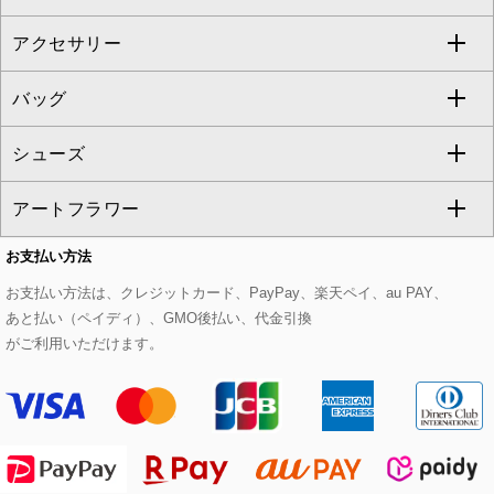
al'aise modulation
アクセサリー
ベスト・ジレ
その他のワンピース・ドレス
ハーフ・ショート丈パンツ
ミモレ丈スカート
ノーカラージャケット
トレンチコート
すべてのグッズ・小物
GEORGES RECH
バッグ
パーカー
サロペット・オールインワン
ショート・ミニ丈スカート
セットアップ
ピーコート
マスク
すべてのアクセサリー
GIANNI LO GIUDICE
シューズ
タンクトップ・キャミソール
その他のパンツ
その他のスカート
セットアップジャケット
ダッフルコート
ストール・マフラー・スヌード
ネックレス
すべてのバッグ
CHRISTIAN AUJARD
アートフラワー
スウェット・ジャージー
セットアップパンツ
チェスターコート
ベルト・サスペンダー
ピアス・イヤリング
トートバッグ
すべてのシューズ
CHRISTIAN AUJARD Lサイズ
お支払い方法
その他のトップス
セットアップスカート
モッズコート
帽子
ブレスレット・バングル
ショルダーバッグ
パンプス
すべてのアートフラワー
eur3
お支払い方法は、クレジットカード、PayPay、楽天ペイ、au PAY、
あと払い（ペイディ）、GMO後払い、代金引換
セットアップワンピース
ステンカラーコート
ヘアアクセサリー
ブローチ・コサージュ
ボストンバッグ
スニーカー
ローズ
Maison de CINQ
がご利用いただけます。
その他のジャケット・スーツ
ノーカラーコート
財布・名刺入れ・ケース
その他のアクセサリー
クラッチバッグ
ブーツ・ブーティー
オーキッド・胡蝶蘭
MK MICHEL KLEIN BAG
ライダースジャケット
ハンカチ・バンダナ
バックパック・リュック
フラットシューズ
カサブランカ・カラー
HIROKO KOSHINO
デニムジャケット
手袋
ボディバッグ・メッセンジャーバッグ
ローファー
ラナンキュラス