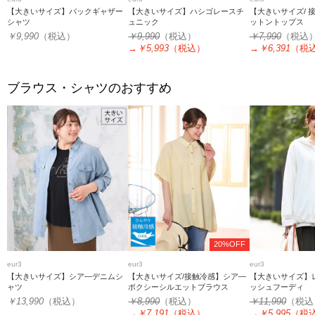
【大きいサイズ】バックギャザー
【大きいサイズ】ハシゴレースチ
【大きいサイズ/ 
シャツ
ュニック
ットントップス
￥9,990
（税込）
￥9,990
（税込）
￥7,990
（税込
→
￥5,993
（税込）
→
￥6,391
（税
ブラウス・シャツのおすすめ
20%OFF
eur3
eur3
eur3
【大きいサイズ】シア―デニムシ
【大きいサイズ/接触冷感】シア―
【大きいサイズ】
ャツ
ボクシーシルエットブラウス
ッシュフーディ
￥13,990
（税込）
￥8,990
（税込）
￥11,990
（税込
→
￥7,191
（税込）
→
￥5,995
（税