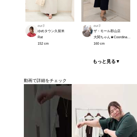
eur3
eur3
ゆめタウン久留米
ザ・モール郡山店
Rat
大関ちゃん★Coordinate Meister
152 cm
160 cm
もっと見る
▼
動画で詳細をチェック