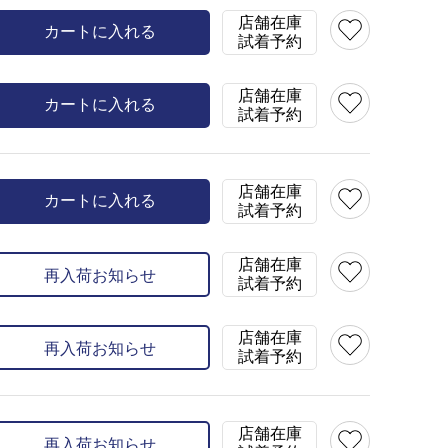
店舗在庫
モデルサイズ
カートに入れる
試着予約
68cm ヒップ：97cm
身長：167㎝ バスト：88c
着用サイズ：LL
着用カラー：グリーン(35)
店舗在庫
カートに入れる
試着予約
在庫
L(0)
×
LL(1)
カラー
グリーン(35)(3
店舗在庫
カートに入れる
試着予約
店舗在庫
再入荷お知らせ
試着予約
店舗在庫
再入荷お知らせ
試着予約
店舗在庫
再入荷お知らせ