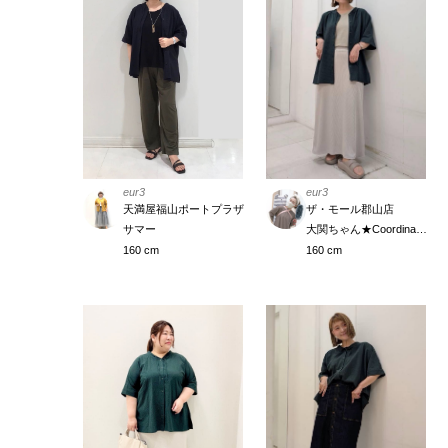
eur3
eur3
ザ・モール郡山店
天満屋福山ポートプラザ
大関ちゃん★Coordinate Meister
サマー
160 cm
160 cm