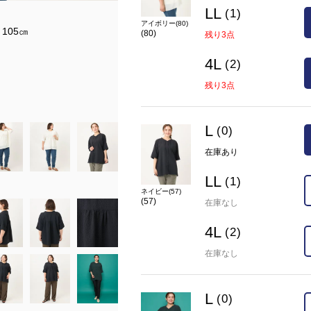
LL
(1)
モデルサイズ
アイボリー(80)
105㎝
身長：167㎝ バスト：88cm ウエスト：
(80)
残り3点
着用サイズ：LL
4L
(2)
着用カラー：ネイビー(57)
残り3点
在庫
L(0)
○
LL(1)
×
4L(2)
×
カラー
ネイビー(57)(57)
L
(0)
在庫あり
LL
(1)
ネイビー(57)
(57)
在庫なし
4L
(2)
在庫なし
L
(0)