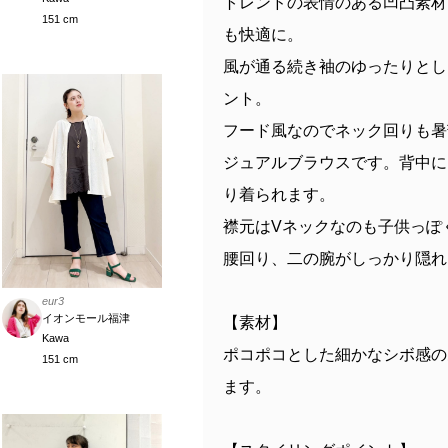
トレンドの表情のある凹凸素材
151 cm
も快適に。
風が通る続き袖のゆったりとし
ント。
フード風なのでネック回りも暑
ジュアルブラウスです。背中に
り着られます。
襟元はVネックなのも子供っぽ
腰回り、二の腕がしっかり隠れ
eur3
イオンモール福津
【素材】
Kawa
ポコポコとした細かなシボ感の
151 cm
ます。