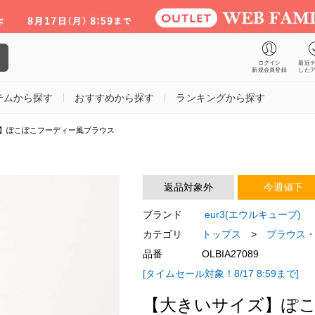
ログイン
最近
新規会員登録
した
テムから探す
おすすめから探す
ランキングから探す
】ぽこぽこフーディー風ブラウス
返品対象外
今週値下
ブランド
eur3(エウルキューブ)
カテゴリ
トップス
>
ブラウス
品番
OLBIA27089
[タイムセール対象！8/17 8:59まで]
【大きいサイズ】ぽ