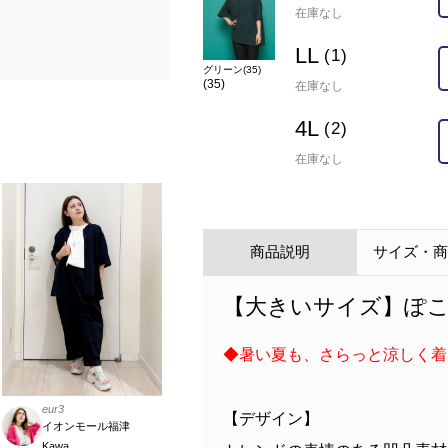
在庫なし
LL
(1)
グリーン(35)
(35)
在庫なし
4L
(2)
在庫なし
商品説明
サイズ・
【大きいサイズ】ぽ
◆暑い夏も、さらっと涼しく着
eur3
【デザイン】
イオンモール福津
Kawa