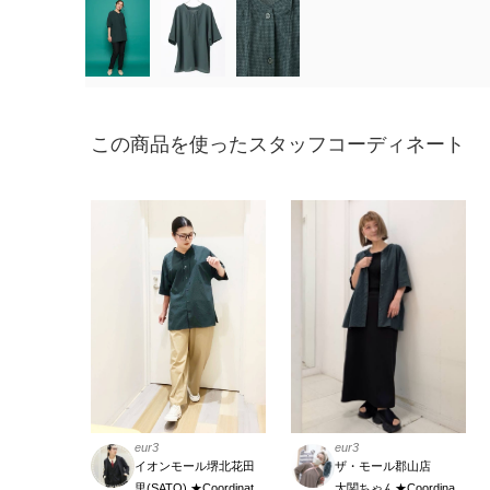
この商品を使ったスタッフコーディネート
eur3
eur3
イオンモール堺北花田
ザ・モール郡山店
里(SATO) ★Coordinate Meister
大関ちゃん★Coordinate Meister