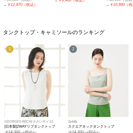
→
￥9,460
（税込）
→
￥12,870
（税込）
→
￥10,890
（税
タンクトップ・キャミソールのランキング
1
2
GEORGES RECH(小さいサイズ)
Sybilla
[日本製]2WAYリブタンクトップ
スクエアネックタンクトップ
￥14,300
（税込）
￥14,300
（税込）