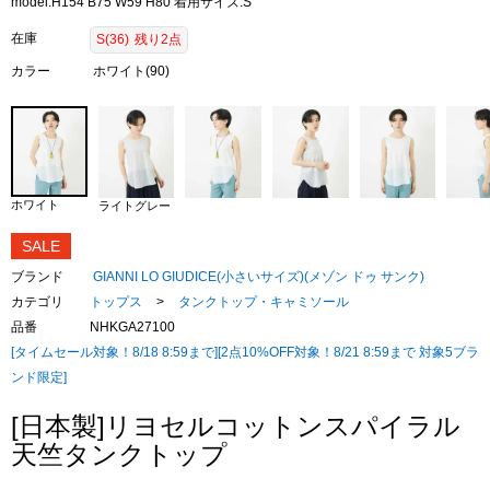
model:H154 B75 W59 H80 着用サイズ:S
在庫
S(36)
残り2点
カラー
ホワイト(90)
ホワイト
ライトグレー
SALE
ブランド
GIANNI LO GIUDICE(小さいサイズ)(メゾン ドゥ サンク)
カテゴリ
トップス
>
タンクトップ・キャミソール
品番
NHKGA27100
[タイムセール対象！8/18 8:59まで][2点10%OFF対象！8/21 8:59まで 対象5ブラ
ンド限定]
[日本製]リヨセルコットンスパイラル
天竺タンクトップ