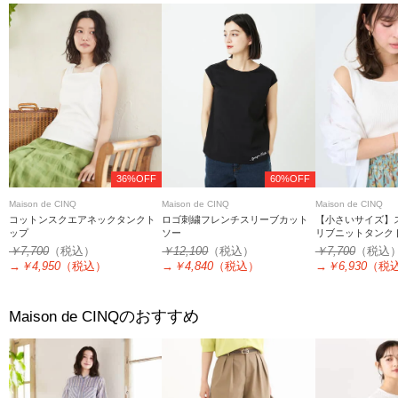
36%OFF
60%OFF
Maison de CINQ
Maison de CINQ
Maison de CINQ
コットンスクエアネックタンクト
ロゴ刺繍フレンチスリーブカット
【小さいサイズ】
ップ
ソー
リブニットタンクト
ト/洗える
￥7,700
（税込）
￥12,100
（税込）
￥7,700
（税込
→
￥4,950
（税込）
→
￥4,840
（税込）
→
￥6,930
（税
のおすすめ
Maison de CINQ