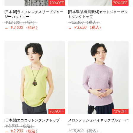
70%OFF
70%OFF
[日本製]ラメフレンチスリーブジャー
[日本製/多機能素材]カットジョーゼッ
ジーカットソー
トタンクトップ
￥12,100
（税込）
￥12,100
（税込）
→
￥3,630
（税込）
→
￥3,630
（税込）
75%OFF
72%OFF
[日本製]エココットンタンクトップ
メロンメッシュハイネックプルオーバ
ー
￥8,800
（税込）
￥19,800
（税込）
→
￥2,200
（税込）