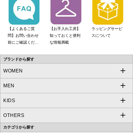
【よくあるご質
【お手入れ工房】
ラッピングサービ
問】お問い合わせ
知っておくと便利
スについて
前にご確認くださ
な情報満載
い。
ブランドから探す
WOMEN
MEN
a.v.v
KIDS
MICHEL KLEIN
a.v.v
OTHERS
MK MICHEL KLEIN
MICHEL KLEIN HOMME
a.v.v
カテゴリから探す
OFUON le MK
MK MICHEL KLEIN HOMME
MK MICHEL KLEIN BAG