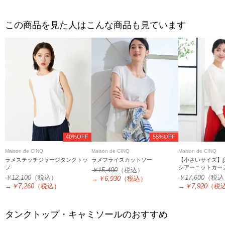
この商品を見た人はこんな商品も見ています
40%OFF
55%OFF
Maison de CINQ
Maison de CINQ
Maison de CINQ
ラメステッチジャージタンクトッ
ラメフライスカットソー
【小さいサイズ】[
プ
シアーニットカー
￥15,400
（税込）
￥12,100
（税込）
￥17,600
（税込
→
￥6,930
（税込）
→
￥7,260
（税込）
→
￥7,920
（税
タンクトップ・キャミソールのおすすめ