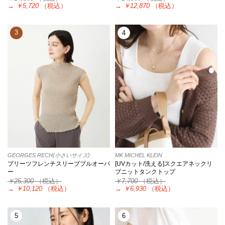
→
￥5,720
（税込）
→
￥12,870
（税込）
3
4
GEORGES RECH(小さいサイズ)
MK MICHEL KLEIN
プリーツフレンチスリーブプルオーバ
[UVカット/洗える]スクエアネックリ
ー
ブニットタンクトップ
￥25,300
（税込）
￥7,700
（税込）
→
￥10,120
（税込）
→
￥6,930
（税込）
5
6