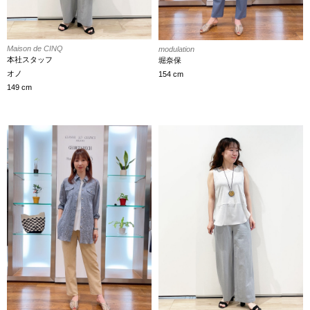
Maison de CINQ
modulation
本社スタッフ
堀奈保
オノ
154 cm
149 cm