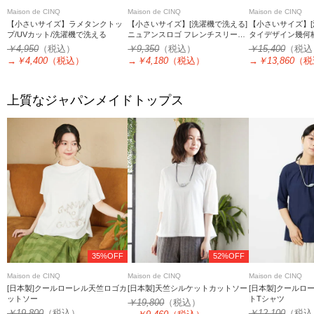
Maison de CINQ
Maison de CINQ
Maison de CINQ
【小さいサイズ】ラメタンクトッ
【小さいサイズ】[洗濯機で洗える]
【小さいサイズ】[
プ/UVカット/洗濯機で洗える
ニュアンスロゴ フレンチスリーブ
タイデザイン幾何
Tシャツ
ットソー
￥4,950
（税込）
￥9,350
（税込）
￥15,400
（税込
→
￥4,400
（税込）
→
￥4,180
（税込）
→
￥13,860
（税
上質なジャパンメイドトップス
35%OFF
52%OFF
Maison de CINQ
Maison de CINQ
Maison de CINQ
[日本製]クールローレル天竺ロゴカ
[日本製]天竺シルケットカットソー
[日本製]クールロ
ットソー
トTシャツ
￥19,800
（税込）
￥19,800
（税込）
￥12,100
（税込