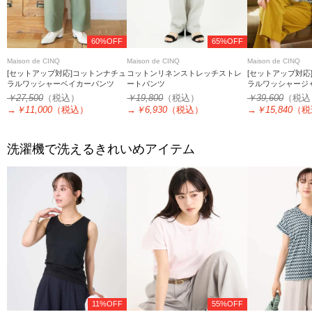
60%OFF
65%OFF
Maison de CINQ
Maison de CINQ
Maison de CINQ
[セットアップ対応]コットンナチュ
コットンリネンストレッチストレ
[セットアップ対応
ラルワッシャーベイカーパンツ
ートパンツ
ラルワッシャージ
￥27,500
（税込）
￥19,800
（税込）
￥39,600
（税込
→
￥11,000
（税込）
→
￥6,930
（税込）
→
￥15,840
（税
洗濯機で洗えるきれいめアイテム
11%OFF
55%OFF