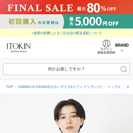
>地震の影響によるご注文品の配送遅延について
BRAND
ログイン
新規会員登録
何かお探しですか？
TOP
GIANNI LO GIUDICE(小さいサイズ)(メゾン ドゥ サンク)
トップス
タン