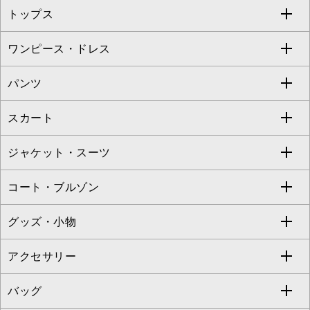
トップス
Sybilla
EMILIO ROBBA
ワンピース・ドレス
すべてのトップス
S sybilla
BUYERS SELECT
パンツ
カットソー・Tシャツ
すべてのワンピース・ドレス
Jocomomola
スカート
ブラウス・シャツ
ワンピース
すべてのパンツ
TARA JARMON
ジャケット・スーツ
ニット・セーター
ドレス
フルレングスパンツ
すべてのスカート
ZAPA
コート・ブルゾン
カーディガン
チュニック
クロップド・半端丈パンツ
ロング・マキシ丈スカート
すべてのジャケット・スーツ
TONEA
グッズ・小物
アンサンブルセット
ジャンパースカート
ガウチョ・ワイドパンツ
ひざ丈スカート
テーラードジャケット
すべてのコート・ブルゾン
al'aise modulation
アクセサリー
ベスト・ジレ
その他のワンピース・ドレス
ハーフ・ショート丈パンツ
ミモレ丈スカート
ノーカラージャケット
トレンチコート
すべてのグッズ・小物
GEORGES RECH
バッグ
パーカー
サロペット・オールインワン
ショート・ミニ丈スカート
セットアップ
ピーコート
マスク
すべてのアクセサリー
GIANNI LO GIUDICE