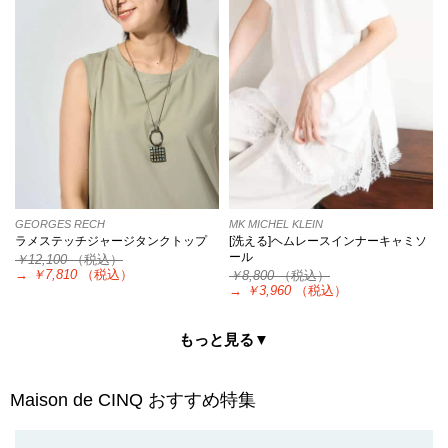
GEORGES RECH
MK MICHEL KLEIN
ラメステッチジャージタンクトップ
[洗える]ヘムレースインナーキャミソ
ール
￥12,100
（税込）
→
￥7,810
（税込）
￥8,800
（税込）
→
￥3,960
（税込）
もっと見る▼
Maison de CINQ
おすすめ特集