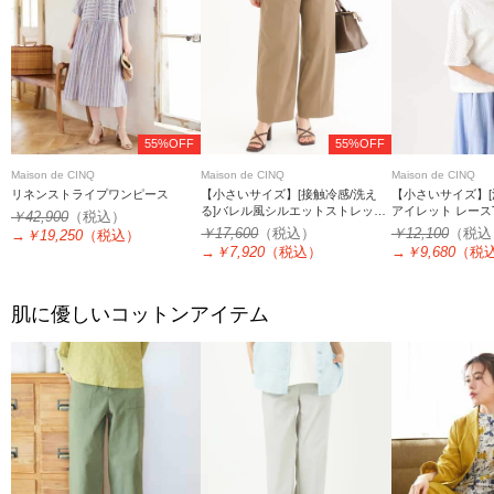
55%OFF
55%OFF
Maison de CINQ
Maison de CINQ
Maison de CINQ
リネンストライプワンピース
【小さいサイズ】[接触冷感/洗え
【小さいサイズ】[
る]バレル風シルエットストレッチ
アイレット レース
￥42,900
（税込）
パンツ
￥17,600
（税込）
￥12,100
（税込
→
￥19,250
（税込）
→
￥7,920
（税込）
→
￥9,680
（税
肌に優しいコットンアイテム