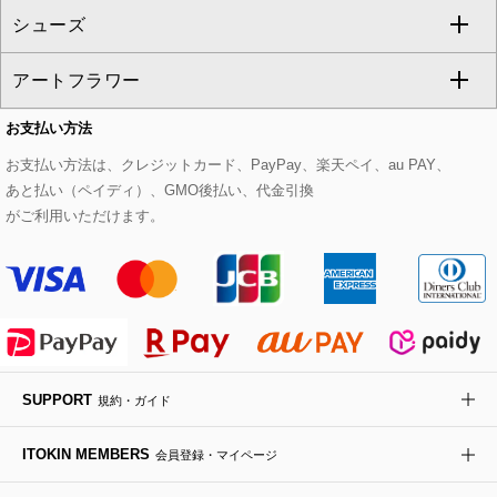
シューズ
タンクトップ・キャミソール
その他のパンツ
その他のスカート
セットアップジャケット
ダッフルコート
ストール・マフラー・スヌード
ネックレス
すべてのバッグ
CHRISTIAN AUJARD
アートフラワー
スウェット・ジャージー
セットアップパンツ
チェスターコート
ベルト・サスペンダー
ピアス・イヤリング
トートバッグ
すべてのシューズ
CHRISTIAN AUJARD Lサイズ
お支払い方法
その他のトップス
セットアップスカート
モッズコート
帽子
ブレスレット・バングル
ショルダーバッグ
パンプス
すべてのアートフラワー
eur3
お支払い方法は、クレジットカード、PayPay、楽天ペイ、au PAY、
あと払い（ペイディ）、GMO後払い、代金引換
セットアップワンピース
ステンカラーコート
ヘアアクセサリー
ブローチ・コサージュ
ボストンバッグ
スニーカー
ローズ
Maison de CINQ
がご利用いただけます。
その他のジャケット・スーツ
ノーカラーコート
財布・名刺入れ・ケース
その他のアクセサリー
クラッチバッグ
ブーツ・ブーティー
オーキッド・胡蝶蘭
MK MICHEL KLEIN BAG
ライダースジャケット
ハンカチ・バンダナ
バックパック・リュック
フラットシューズ
カサブランカ・カラー
HIROKO KOSHINO
デニムジャケット
手袋
ボディバッグ・メッセンジャーバッグ
ローファー
ラナンキュラス
re:edition project 165
SUPPORT
規約・ガイド
ダウンジャケット・コート
チャーム・ストラップ
トラベルバッグ
ドレスシューズ
ポプリアレンジ＆フレグランス
HIROKO BIS
ITOKIN MEMBERS
会員登録・マイページ
その他のコート・ブルゾン
ネクタイ
ビジネスバッグ
サンダル・ミュール
グリーン
HIROKO BIS GRANDE