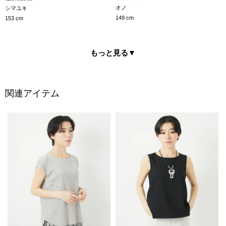
オノ
シマユキ
149 cm
153 cm
もっと見る
▼
関連アイテム