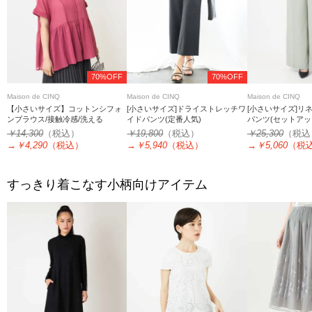
70%OFF
70%OFF
Maison de CINQ
Maison de CINQ
Maison de CINQ
【小さいサイズ】コットンシフォ
[小さいサイズ]ドライストレッチワ
[小さいサイズ]リ
ンブラウス/接触冷感/洗える
イドパンツ(定番人気)
パンツ(セットアッ
￥14,300
（税込）
￥19,800
（税込）
￥25,300
（税込
→
￥4,290
（税込）
→
￥5,940
（税込）
→
￥5,060
（税
すっきり着こなす小柄向けアイテム