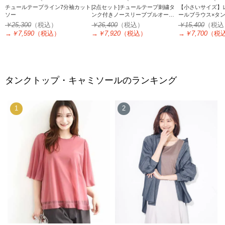
チュールテープライン7分袖カット
[2点セット]チュールテープ刺繍タ
【小さいサイズ】
ソー
ンク付きノースリーブプルオーバ
ールブラウス×タン
ー
冷感/洗える
￥25,300
（税込）
￥26,400
（税込）
￥15,400
（税込
→
￥7,590
（税込）
→
￥7,920
（税込）
→
￥7,700
（税
タンクトップ・キャミソールのランキング
1
2