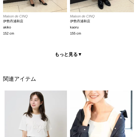
Maison de CINQ
Maison de CINQ
伊勢丹浦和店
伊勢丹浦和店
kaoru
akiko
155 cm
152 cm
もっと見る
▼
関連アイテム