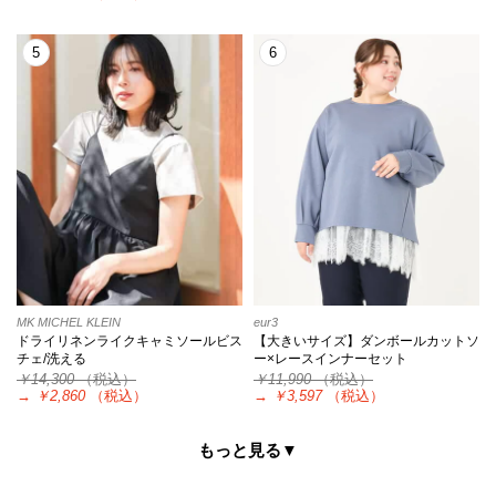
5
6
MK MICHEL KLEIN
eur3
ドライリネンライクキャミソールビス
【大きいサイズ】ダンボールカットソ
チェ/洗える
ー×レースインナーセット
￥14,300
（税込）
￥11,990
（税込）
→
￥2,860
（税込）
→
￥3,597
（税込）
もっと見る▼