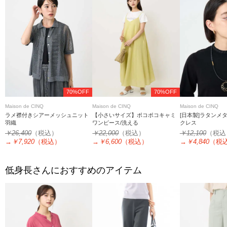
70%OFF
70%OFF
Maison de CINQ
Maison de CINQ
Maison de CINQ
ラメ襟付きシアーメッシュニット
【小さいサイズ】ポコポコキャミ
[日本製]ラタンメ
羽織
ワンピース/洗える
クレス
￥26,400
（税込）
￥22,000
（税込）
￥12,100
（税込
→
￥7,920
（税込）
→
￥6,600
（税込）
→
￥4,840
（税
低身長さんにおすすめのアイテム