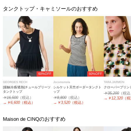
タンクトップ・キャミソールのおすすめ
60%OFF
60%OFF
GEORGES RECH
Jocomomola
TARA JARMON
[接触冷感/遮熱]チュールプリーツ
シルケット天竺ボーダータンクト
クローバープリン
タンクトップ
ップ
￥35,200
（税込
￥16,500
（税込）
￥8,800
（税込）
→
￥12,320
（税
→
￥6,600
（税込）
→
￥3,520
（税込）
のおすすめ
Maison de CINQ