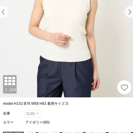
model:H153 B78 W58 H83 着用サイズ:S
在庫
S(36)
×
カラー
アイボリー(90)