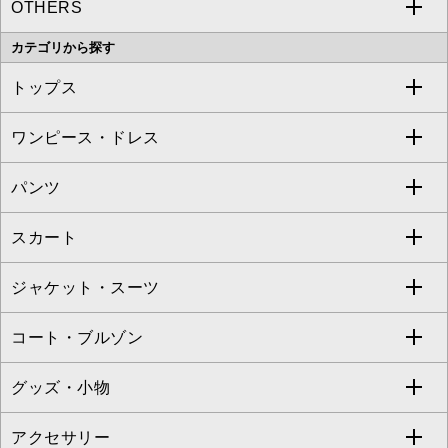
OTHERS
MK MICHEL KLEIN
MICHEL KLEIN HOMME
a.v.v
カテゴリから探す
OFUON le MK
MK MICHEL KLEIN HOMME
MK MICHEL KLEIN BAG
トップス
Sybilla
EMILIO ROBBA
ワンピース・ドレス
すべてのトップス
S sybilla
BUYERS SELECT
パンツ
カットソー・Tシャツ
すべてのワンピース・ドレス
Jocomomola
スカート
ブラウス・シャツ
ワンピース
すべてのパンツ
TARA JARMON
ジャケット・スーツ
ニット・セーター
ドレス
フルレングスパンツ
すべてのスカート
ZAPA
コート・ブルゾン
カーディガン
チュニック
クロップド・半端丈パンツ
ロング・マキシ丈スカート
すべてのジャケット・スーツ
TONEA
グッズ・小物
アンサンブルセット
ジャンパースカート
ガウチョ・ワイドパンツ
ひざ丈スカート
テーラードジャケット
すべてのコート・ブルゾン
al'aise modulation
アクセサリー
ベスト・ジレ
その他のワンピース・ドレス
ハーフ・ショート丈パンツ
ミモレ丈スカート
ノーカラージャケット
トレンチコート
すべてのグッズ・小物