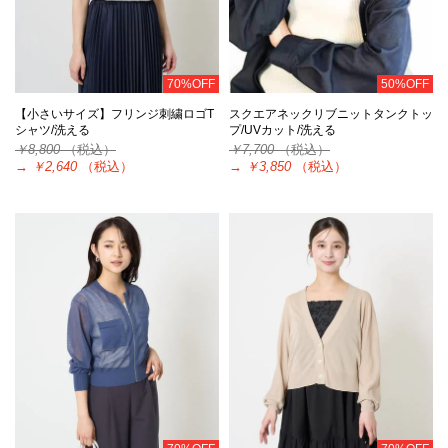
70%OFF
50%OFF
【小さいサイズ】フリンジ刺繍ロゴT
スクエアネックリブニットタンクトッ
シャツ/洗える
プ/UVカット/洗える
￥8,800
（税込）
￥7,700
（税込）
→
￥2,640
（税込）
→
￥3,850
（税込）