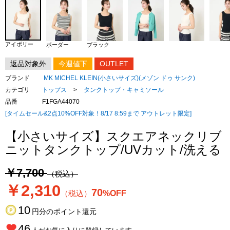
アイボリー
ボーダー
ブラック
返品対象外
今週値下
OUTLET
ブランド
MK MICHEL KLEIN(小さいサイズ)(メゾン ドゥ サンク)
カテゴリ
トップス
>
タンクトップ・キャミソール
品番
F1FGA44070
[タイムセール&2点10%OFF対象！8/17 8:59まで アウトレット限定]
【小さいサイズ】スクエアネックリブ
ニットタンクトップ/UVカット/洗える
￥7,700
（税込）
￥2,310
70
（税込）
%OFF
10
円分のポイント還元
46