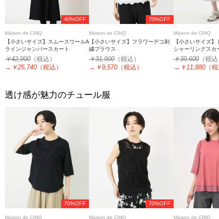
40%OFF
70%OFF
Maison de CINQ
Maison de CINQ
Maison de CINQ
【小さいサイズ】スムースウールA
【小さいサイズ】フラワーデコ刺
【小さいサイズ】
ラインジャンパースカート
繍ブラウス
シャーリングスカ
￥42,900
（税込）
￥31,900
（税込）
￥39,600
（税込
→
￥25,740
（税込）
→
￥9,570
（税込）
→
￥11,880
（税
透け感が魅力のチュール服
70%OFF
70%OFF
Maison de CINQ
Maison de CINQ
Maison de CINQ