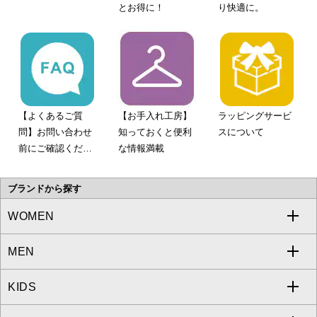
とお得に！
り快適に。
【よくあるご質
【お手入れ工房】
ラッピングサービ
問】お問い合わせ
知っておくと便利
スについて
前にご確認くださ
な情報満載
い。
ブランドから探す
WOMEN
MEN
a.v.v
KIDS
MICHEL KLEIN
a.v.v