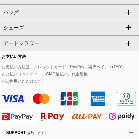
GEORGES RECH
バッグ
パーカー
サロペット・オールインワン
ショート・ミニ丈スカート
セットアップ
ピーコート
マスク
すべてのアクセサリー
GIANNI LO GIUDICE
シューズ
タンクトップ・キャミソール
その他のパンツ
その他のスカート
セットアップジャケット
ダッフルコート
ストール・マフラー・スヌード
ネックレス
すべてのバッグ
CHRISTIAN AUJARD
アートフラワー
スウェット・ジャージー
セットアップパンツ
チェスターコート
ベルト・サスペンダー
ピアス・イヤリング
トートバッグ
すべてのシューズ
CHRISTIAN AUJARD Lサイズ
お支払い方法
その他のトップス
セットアップスカート
モッズコート
帽子
ブレスレット・バングル
ショルダーバッグ
パンプス
すべてのアートフラワー
eur3
お支払い方法は、クレジットカード、PayPay、楽天ペイ、au PAY、
あと払い（ペイディ）、GMO後払い、代金引換
セットアップワンピース
ステンカラーコート
ヘアアクセサリー
ブローチ・コサージュ
ボストンバッグ
スニーカー
ローズ
Maison de CINQ
がご利用いただけます。
その他のジャケット・スーツ
ノーカラーコート
財布・名刺入れ・ケース
その他のアクセサリー
クラッチバッグ
ブーツ・ブーティー
オーキッド・胡蝶蘭
MK MICHEL KLEIN BAG
ライダースジャケット
ハンカチ・バンダナ
バックパック・リュック
フラットシューズ
カサブランカ・カラー
HIROKO KOSHINO
デニムジャケット
手袋
ボディバッグ・メッセンジャーバッグ
ローファー
ラナンキュラス
re:edition project 165
SUPPORT
規約・ガイド
ダウンジャケット・コート
チャーム・ストラップ
トラベルバッグ
ドレスシューズ
ポプリアレンジ＆フレグランス