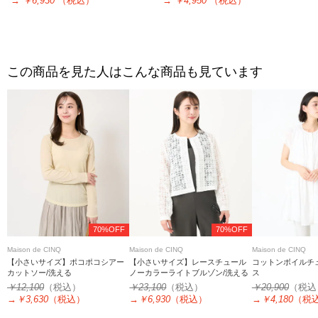
→
￥6,930
（税込）
→
￥4,950
（税込）
この商品を見た人はこんな商品も見ています
70%OFF
70%OFF
Maison de CINQ
Maison de CINQ
Maison de CINQ
【小さいサイズ】ポコポコシアー
【小さいサイズ】レースチュール
コットンボイルチ
カットソー/洗える
ノーカラーライトブルゾン/洗える
ス
￥12,100
（税込）
￥23,100
（税込）
￥20,900
（税込
→
￥3,630
（税込）
→
￥6,930
（税込）
→
￥4,180
（税