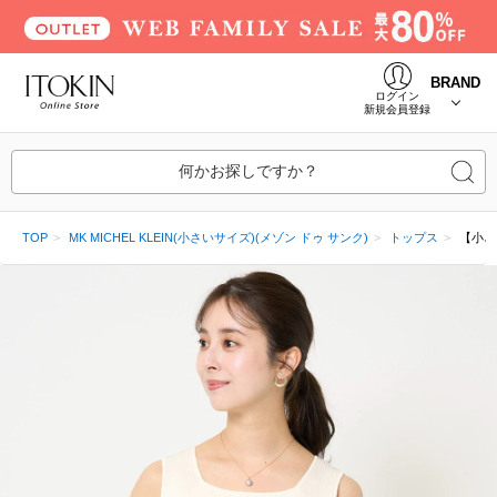
BRAND
ログイン
新規会員登録
何かお探しですか？
TOP
MK MICHEL KLEIN(小さいサイズ)(メゾン ドゥ サンク)
トップス
【小さ