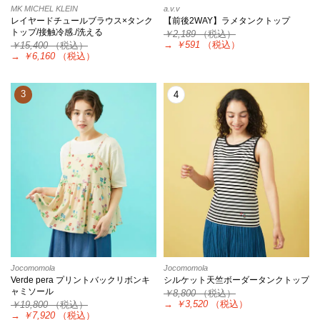
MK MICHEL KLEIN
a.v.v
レイヤードチュールブラウス×タンク
【前後2WAY】ラメタンクトップ
トップ/接触冷感./洗える
￥2,189
（税込）
→
￥591
（税込）
￥15,400
（税込）
→
￥6,160
（税込）
3
4
Jocomomola
Jocomomola
Verde pera プリントバックリボンキ
シルケット天竺ボーダータンクトップ
ャミソール
￥8,800
（税込）
→
￥3,520
（税込）
￥19,800
（税込）
→
￥7,920
（税込）