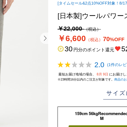
[タイムセール&2点10%OFF対象！8/17
[日本製]ウールパワ
￥22,000
（税込）
￥6,600
70
%OFF
（税込）
30
5
円分のポイント還元
2.0
(1件のレビ
最短お届け地域の場合、
8月 9日
にお届けし
※23時間16分以内のご注文が対象です。
商品のお
サイズ
159cm 56kgRecommende
M