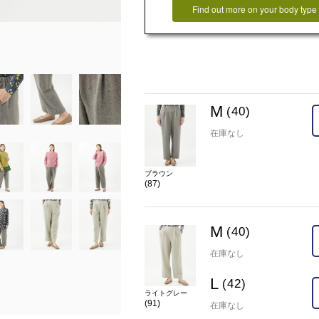
Find out more on your body type
在庫
M(40)
×
L(42)
×
カラー
ライトグレー(91)
M
(40)
在庫なし
ブラウン
(87)
M
(40)
在庫なし
L
(42)
ライトグレー
(91)
在庫なし