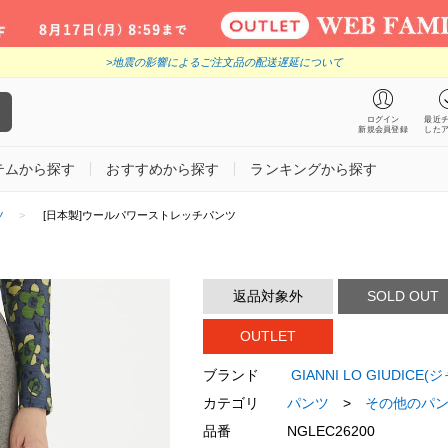
>地震の影響によるご注文品の配送遅延について
ログイン
最近
新規会員登録
した
テムから探す
おすすめから探す
ランキングから探す
ツ
[日本製]ウールパワーストレッチパンツ
返品対象外
SOLD OUT
OUTLET
ブランド
GIANNI LO GIUDIC
カテゴリ
パンツ
>
その他のパ
品番
NGLEC26200