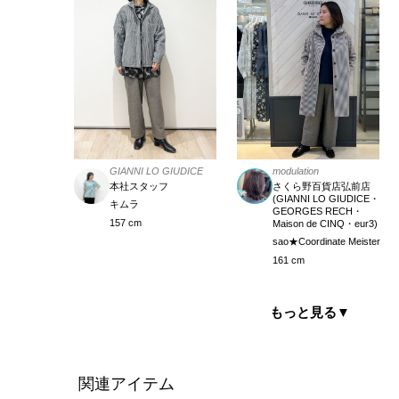
modulation
GIANNI LO GIUDICE
さくら野百貨店弘前店
本社スタッフ
(GIANNI LO GIUDICE・
キムラ
GEORGES RECH・
157 cm
Maison de CINQ・eur3)
sao★Coordinate Meister
161 cm
もっと見る
▼
関連アイテム