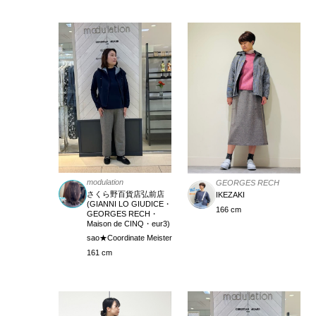
modulation
GEORGES RECH
さくら野百貨店弘前店
IKEZAKI
(GIANNI LO GIUDICE・
166 cm
GEORGES RECH・
Maison de CINQ・eur3)
sao★Coordinate Meister
161 cm