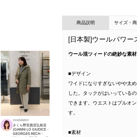
商品説明
サイズ・
[日本製]ウールパワ
ウール混ツィードの絶妙な素材
■デザイン
ワイドになりすぎないやや太め
した。タックがはいっているの
できます。ウエストはプルオン
す。
modulation
さくら野百貨店弘前店
(GIANNI LO GIUDICE・
■素材
GEORGES RECH・