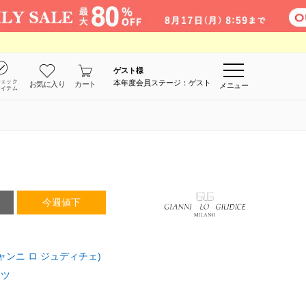
ゲスト
様
チェック
本年度会員ステージ：ゲスト
お気に入り
カート
メニュー
アイテム
今週値下
E(ジャンニ ロ ジュディチェ)
ンツ