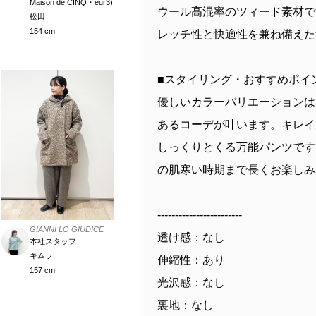
Maison de CINQ・eur3)
ウール高混率のツィード素材で
松田
154 cm
レッチ性と快適性を兼ね備えた
■スタイリング・おすすめポイ
優しいカラーバリエーションは
あるコーデが叶います。キレイ
しっくりとくる万能パンツです
の肌寒い時期まで長くお楽しみ
------------------------
GIANNI LO GIUDICE
透け感：なし
本社スタッフ
キムラ
伸縮性：あり
157 cm
光沢感：なし
裏地：なし