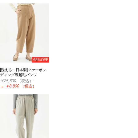
65%OFF
[洗える・日本製]ファーボン
ディング裏起毛パンツ
￥25,300
（税込）
→
￥8,800
（税込）