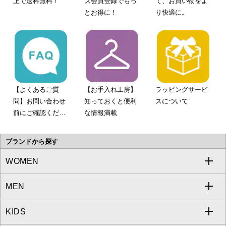
上で送料無料！
ズ会員登録でもっ
て、お買い物をよ
とお得に！
り快適に。
【よくあるご質
【お手入れ工房】
ラッピングサービ
問】お問い合わせ
知っておくと便利
スについて
前にご確認くださ
な情報満載
い。
ブランドから探す
WOMEN
MEN
a.v.v
KIDS
MICHEL KLEIN
a.v.v