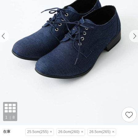
在庫
25.5cm(255)
×
26.0cm(260)
×
26.5cm(265)
×