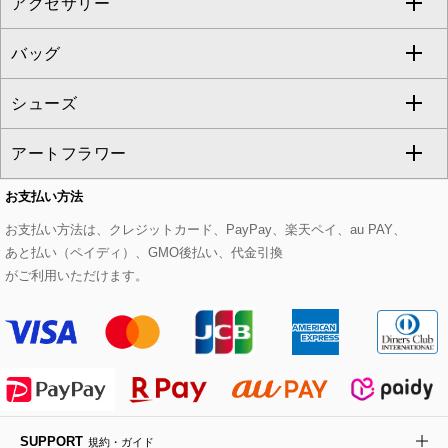
アクセサリー
ベスト・ジレ
その他のワンピース・ドレス
ハーフ・ショート丈パンツ
ミモレ丈スカート
ノーカラージャケット
トレンチコート
すべてのグッズ・小物
GEORGES RECH
バッグ
パーカー
サロペット・オールインワン
ショート・ミニ丈スカート
セットアップ
ピーコート
マスク
すべてのアクセサリー
GIANNI LO GIUDICE
シューズ
タンクトップ・キャミソール
その他のパンツ
その他のスカート
セットアップジャケット
ダッフルコート
ストール・マフラー・スヌード
ネックレス
すべてのバッグ
CHRISTIAN AUJARD
アートフラワー
スウェット・ジャージー
セットアップパンツ
チェスターコート
ベルト・サスペンダー
ピアス・イヤリング
トートバッグ
すべてのシューズ
CHRISTIAN AUJARD Lサイズ
お支払い方法
その他のトップス
セットアップスカート
モッズコート
帽子
ブレスレット・バングル
ショルダーバッグ
パンプス
すべてのアートフラワー
eur3
お支払い方法は、クレジットカード、PayPay、楽天ペイ、au PAY、
あと払い（ペイディ）、GMO後払い、代金引換
セットアップワンピース
ステンカラーコート
ヘアアクセサリー
ブローチ・コサージュ
ボストンバッグ
スニーカー
ローズ
Maison de CINQ
がご利用いただけます。
その他のジャケット・スーツ
ノーカラーコート
財布・名刺入れ・ケース
その他のアクセサリー
クラッチバッグ
ブーツ・ブーティー
オーキッド・胡蝶蘭
MK MICHEL KLEIN BAG
ライダースジャケット
ハンカチ・バンダナ
バックパック・リュック
フラットシューズ
カサブランカ・カラー
HIROKO KOSHINO
デニムジャケット
手袋
ボディバッグ・メッセンジャーバッグ
ローファー
ラナンキュラス
re:edition project 165
SUPPORT
規約・ガイド