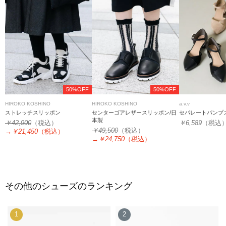
50%OFF
50%OFF
HIROKO KOSHINO
HIROKO KOSHINO
a.v.v
ストレッチスリッポン
センターゴアレザースリッポン/日
セパレートパンプ
本製
￥42,900
（税込）
￥6,589
（税込
￥49,500
（税込）
→
￥21,450
（税込）
→
￥24,750
（税込）
その他のシューズのランキング
1
2