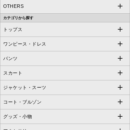
OTHERS
MK MICHEL KLEIN
MICHEL KLEIN HOMME
a.v.v
カテゴリから探す
OFUON le MK
MK MICHEL KLEIN HOMME
MK MICHEL KLEIN BAG
トップス
Sybilla
EMILIO ROBBA
ワンピース・ドレス
すべてのトップス
S sybilla
BUYERS SELECT
パンツ
カットソー・Tシャツ
すべてのワンピース・ドレス
Jocomomola
スカート
ブラウス・シャツ
ワンピース
すべてのパンツ
TARA JARMON
ジャケット・スーツ
ニット・セーター
ドレス
フルレングスパンツ
すべてのスカート
ZAPA
コート・ブルゾン
カーディガン
チュニック
クロップド・半端丈パンツ
ロング・マキシ丈スカート
すべてのジャケット・スーツ
TONEA
グッズ・小物
アンサンブルセット
ジャンパースカート
ガウチョ・ワイドパンツ
ひざ丈スカート
テーラードジャケット
すべてのコート・ブルゾン
al'aise modulation