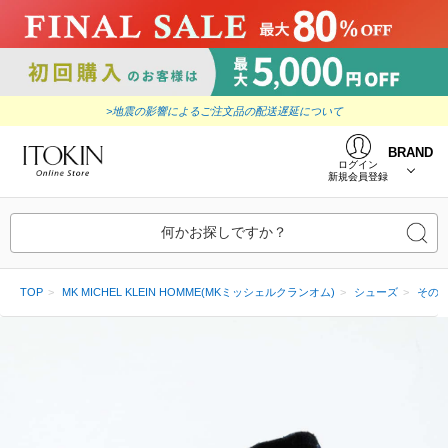
>地震の影響によるご注文品の配送遅延について
BRAND
ログイン
新規会員登録
何かお探しですか？
TOP
MK MICHEL KLEIN HOMME(MKミッシェルクランオム)
シューズ
その