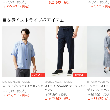
￥27,500
（税込）
￥6,589
（税込
→
￥11,440
（税込）
→
￥22,000
（税込）
→
￥4,744
（税
目を惹くストライプ柄アイテム
30%OFF
50%OFF
MICHEL KLEIN HOMME
MICHEL KLEIN HOMME
HIROKO KOSHINO
ストライプリラックス半袖シャツ
ストライプ2WAY9分丈スラックス
トリコットストラ
パンツ
ザインワンピース 
￥25,300
（税込）
￥25,300
（税込）
￥69,300
（税込
→
￥17,710
（税込）
→
￥12,650
（税込）
→
￥34,650
（税