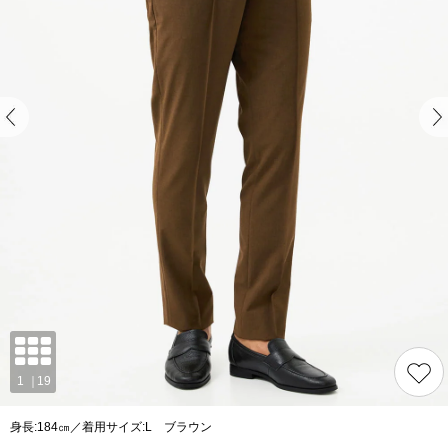
身長:184㎝／着用サイズ:L ブラウン