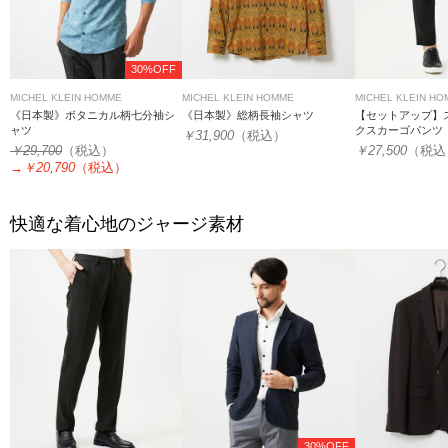
30%OFF
MICHEL KLEIN HOMME
MICHEL KLEIN HOMME
MICHEL KLEIN H
《日本製》ボタニカル柄七分袖シ
《日本製》総柄長袖シャツ
【セットアップ】
ャツ
クスカーゴパンツ
￥31,900
（税込）
￥29,700
（税込）
￥27,500
（税込
→
￥20,790
（税込）
快適な着心地のジャージ素材
30%OFF