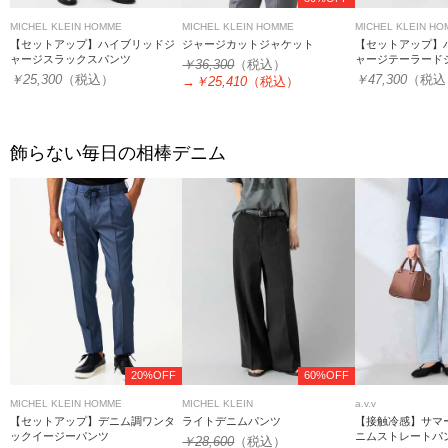
MICHEL KLEIN HOMME
MICHEL KLEIN HOMME
MICHEL KLEIN H
【セットアップ】ハイブリッドジ
ジャージカットジャケット
【セットアップ】
ャージスラックスパンツ
ャージテーラード
￥36,300
（税込）
￥25,300
（税込）
￥47,300
（税込
→
￥25,410
（税込）
飾らない毎日の相棒デニム
20%OFF
60%OFF
MICHEL KLEIN HOMME
MICHEL KLEIN
a.v.v
【セットアップ】デニム調ワンタ
ライトデニムパンツ
【接触冷感】サマ
ックイージーパンツ
ニムストレートパ
￥28,600
（税込）