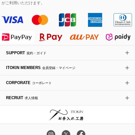
Maison de CINQ
がご利用いただけます。
その他のジャケット・スーツ
ノーカラーコート
財布・名刺入れ・ケース
その他のアクセサリー
クラッチバッグ
ブーツ・ブーティー
オーキッド・胡蝶蘭
MK MICHEL KLEIN BAG
ライダースジャケット
ハンカチ・バンダナ
バックパック・リュック
フラットシューズ
カサブランカ・カラー
HIROKO KOSHINO
デニムジャケット
手袋
ボディバッグ・メッセンジャーバッグ
ローファー
ラナンキュラス
re:edition project 165
SUPPORT
規約・ガイド
ダウンジャケット・コート
チャーム・ストラップ
トラベルバッグ
ドレスシューズ
ポプリアレンジ＆フレグランス
HIROKO BIS
ITOKIN MEMBERS
会員登録・マイページ
その他のコート・ブルゾン
ネクタイ
ビジネスバッグ
サンダル・ミュール
グリーン
HIROKO BIS GRANDE
CORPORATE
コーポレート
ポーチ
その他のバッグ
その他のシューズ
その他のアートフラワー
RECRUIT
求人情報
傘・日傘
アイウェア
レッグウェア