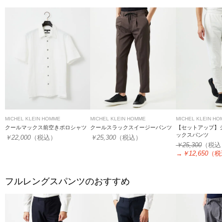
MICHEL KLEIN HOMME
MICHEL KLEIN HOMME
MICHEL KLEIN H
クールマックス前空きポロシャツ
クールスラックスイージーパンツ
【セットアップ】
ックスパンツ
￥22,000
（税込）
￥25,300
（税込）
￥25,300
（税込
→
￥12,650
（税
フルレングスパンツのおすすめ