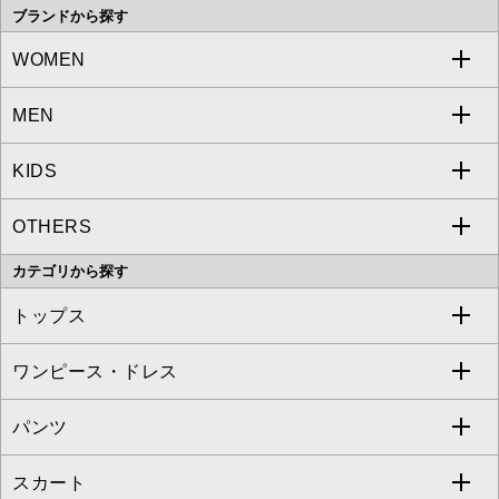
ブランドから探す
WOMEN
MEN
a.v.v
KIDS
MICHEL KLEIN
a.v.v
OTHERS
MK MICHEL KLEIN
MICHEL KLEIN HOMME
a.v.v
カテゴリから探す
OFUON le MK
MK MICHEL KLEIN HOMME
MK MICHEL KLEIN BAG
トップス
Sybilla
EMILIO ROBBA
ワンピース・ドレス
すべてのトップス
S sybilla
BUYERS SELECT
パンツ
カットソー・Tシャツ
すべてのワンピース・ドレス
Jocomomola
スカート
ブラウス・シャツ
ワンピース
すべてのパンツ