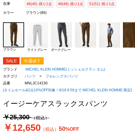
在庫
46(46)
残り1点
48(48)
残り1点
51(51)
残り1点
カラー
ブラウン(86)
ブラウン
ライトグレー
ダークグレー
SALE
今週値下
ブランド
MICHEL KLEIN HOMME(ミッシェルクラン オム)
カテゴリ
パンツ
>
フルレングスパンツ
品番
MNLJC14230
[タイムセール&2点10%OFF対象！8/18 8:59まで MICHEL KLEIN HOMME 限定]
イージーケアスラックスパンツ
￥25,300
（税込）
￥12,650
50
（税込）
%OFF