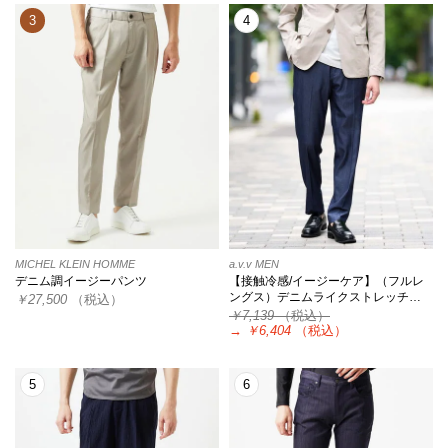
3
4
MICHEL KLEIN HOMME
a.v.v MEN
デニム調イージーパンツ
【接触冷感/イージーケア】（フルレ
ングス）デニムライクストレッチ…
￥27,500
（税込）
￥7,139
（税込）
→
￥6,404
（税込）
5
6