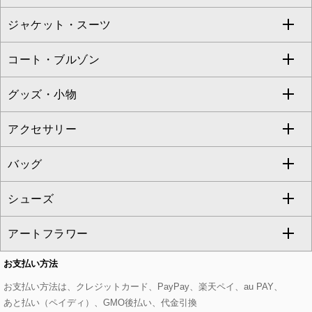
TARA JARMON
ジャケット・スーツ
ニット・セーター
ドレス
フルレングスパンツ
すべてのスカート
ZAPA
コート・ブルゾン
カーディガン
チュニック
クロップド・半端丈パンツ
ロング・マキシ丈スカート
すべてのジャケット・スーツ
TONEA
グッズ・小物
アンサンブルセット
ジャンパースカート
ガウチョ・ワイドパンツ
ひざ丈スカート
テーラードジャケット
すべてのコート・ブルゾン
al'aise modulation
アクセサリー
ベスト・ジレ
その他のワンピース・ドレス
ハーフ・ショート丈パンツ
ミモレ丈スカート
ノーカラージャケット
トレンチコート
すべてのグッズ・小物
GEORGES RECH
バッグ
パーカー
サロペット・オールインワン
ショート・ミニ丈スカート
セットアップ
ピーコート
マスク
すべてのアクセサリー
GIANNI LO GIUDICE
シューズ
タンクトップ・キャミソール
その他のパンツ
その他のスカート
セットアップジャケット
ダッフルコート
ストール・マフラー・スヌード
ネックレス
すべてのバッグ
CHRISTIAN AUJARD
アートフラワー
スウェット・ジャージー
セットアップパンツ
チェスターコート
ベルト・サスペンダー
ピアス・イヤリング
トートバッグ
すべてのシューズ
CHRISTIAN AUJARD Lサイズ
お支払い方法
その他のトップス
セットアップスカート
モッズコート
帽子
ブレスレット・バングル
ショルダーバッグ
パンプス
すべてのアートフラワー
eur3
お支払い方法は、クレジットカード、PayPay、楽天ペイ、au PAY、
あと払い（ペイディ）、GMO後払い、代金引換
セットアップワンピース
ステンカラーコート
ヘアアクセサリー
ブローチ・コサージュ
ボストンバッグ
スニーカー
ローズ