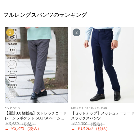
フルレングスパンツのランキング
1
2
a.v.v MEN
MICHEL KLEIN HOMME
【累計3万枚販売】ストレッチコード
【セットアップ】メッシュテーラード
レーン５ポケット SOUKAIベーシ…
スラックスパンツ
￥6,589
（税込）
￥22,000
（税込）
→
￥3,320
（税込）
→
￥13,200
（税込）