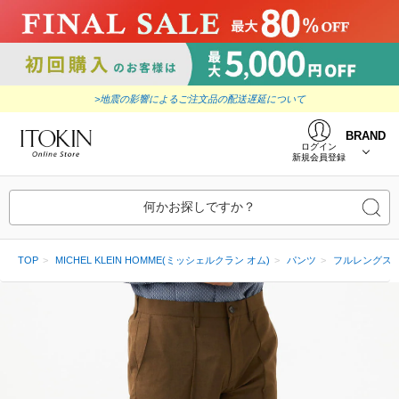
>地震の影響によるご注文品の配送遅延について
BRAND
ログイン
新規会員登録
何かお探しですか？
TOP
MICHEL KLEIN HOMME(ミッシェルクラン オム)
パンツ
フルレングス