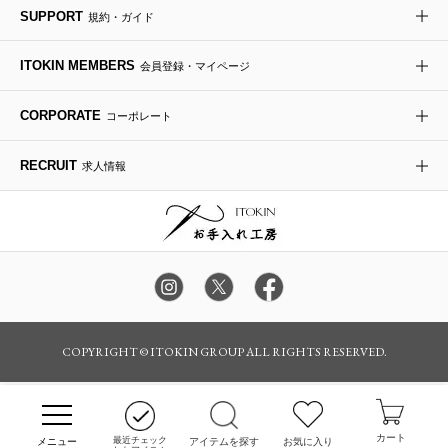
SUPPORT
規約・ガイド
ダウンジャケット・コート
チャーム・ストラップ
トラベルバッグ
ドレスシューズ
ポプリアレンジ＆フレグランス
HIROKO BIS
ITOKIN MEMBERS
会員登録・マイページ
その他のコート・ブルゾン
ネクタイ
ビジネスバッグ
サンダル・ミュール
グリーン
HIROKO BIS GRANDE
CORPORATE
コーポレート
ポーチ
その他のバッグ
その他のシューズ
その他のアートフラワー
RECRUIT
求人情報
傘・日傘
アイウェア
レッグウェア
時計
カラー・サイズを選択してカートに入れる
COPYRIGHT © ITOKIN GROUP ALL RIGHTS RESERVED.
その他のグッズ・小物
カート
最近チェック
アイテムを探す
お気に入り