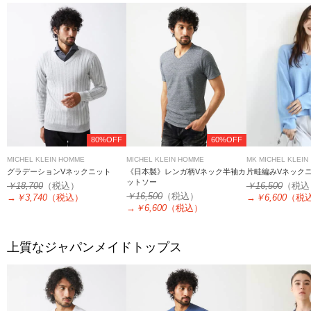
80%OFF
60%OFF
MICHEL KLEIN HOMME
MICHEL KLEIN HOMME
MK MICHEL KLEIN
グラデーションVネックニット
《日本製》レンガ柄Vネック半袖カ
片畦編みVネックニ
ットソー
￥18,700
（税込）
￥16,500
（税込
￥16,500
（税込）
→
￥3,740
（税込）
→
￥6,600
（税
→
￥6,600
（税込）
上質なジャパンメイドトップス