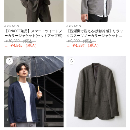
a.v.v MEN
a.v.v MEN
【ON/OFF兼用】スマートツイードノ
【洗濯機で洗える/接触冷感】リラッ
ーカラージャケット(セットアップ可)
クススーツノーカラージャケット…
￥10,989
（税込）
￥9,990
（税込）
→
￥4,945
（税込）
→
￥4,994
（税込）
5
6