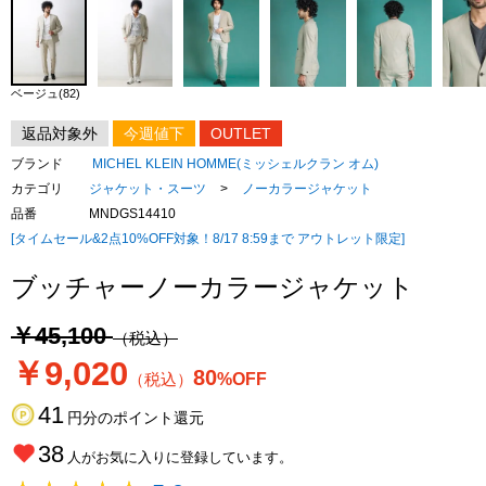
ベージュ(82)
返品対象外
今週値下
OUTLET
ブランド
MICHEL KLEIN HOMME(ミッシェルクラン オム)
カテゴリ
ジャケット・スーツ
>
ノーカラージャケット
品番
MNDGS14410
[タイムセール&2点10%OFF対象！8/17 8:59まで アウトレット限定]
ブッチャーノーカラージャケット
￥45,100
（税込）
￥9,020
80
（税込）
%OFF
41
円分のポイント還元
38
人がお気に入りに登録しています。