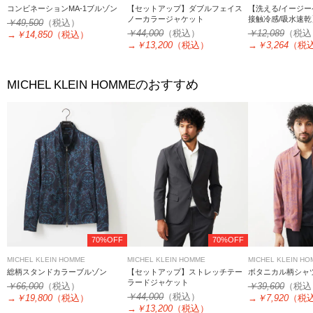
コンビネーションMA-1ブルゾン
【セットアップ】ダブルフェイス
【洗える/イージーケ
ノーカラージャケット
接触冷感/吸水速
￥49,500
（税込）
ッチノーカラージ
￥44,000
（税込）
￥12,089
（税込
→
￥14,850
（税込）
→
￥13,200
（税込）
→
￥3,264
（税
のおすすめ
MICHEL KLEIN HOMME
70%OFF
70%OFF
MICHEL KLEIN HOMME
MICHEL KLEIN HOMME
MICHEL KLEIN H
総柄スタンドカラーブルゾン
【セットアップ】ストレッチテー
ボタニカル柄シャ
ラードジャケット
￥66,000
（税込）
￥39,600
（税込
￥44,000
（税込）
→
￥19,800
（税込）
→
￥7,920
（税
→
￥13,200
（税込）