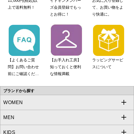
11,000円(税込)以
イトキンメンバー
お気に入り登録し
上で送料無料！
ズ会員登録でもっ
て、お買い物をよ
とお得に！
り快適に。
【よくあるご質
【お手入れ工房】
ラッピングサービ
問】お問い合わせ
知っておくと便利
スについて
前にご確認くださ
な情報満載
い。
ブランドから探す
WOMEN
MEN
a.v.v
KIDS
MICHEL KLEIN
a.v.v