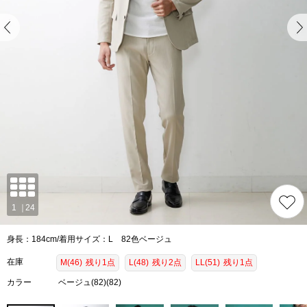
身長：184cm/着用サイズ：L 82色ベージュ
在庫
M(46)
残り1点
L(48)
残り2点
LL(51)
残り1点
カラー
ベージュ(82)(82)