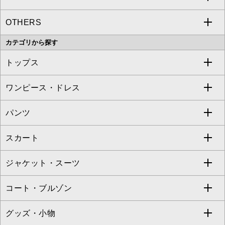
OTHERS
MK MICHEL KLEIN
MICHEL KLEIN HOMME
a.v.v
カテゴリから探す
OFUON le MK
MK MICHEL KLEIN HOMME
MK MICHEL KLEIN BAG
トップス
Sybilla
EMILIO ROBBA
ワンピース・ドレス
すべてのトップス
S sybilla
BUYERS SELECT
パンツ
カットソー・Tシャツ
すべてのワンピース・ドレス
Jocomomola
スカート
ブラウス・シャツ
ワンピース
すべてのパンツ
TARA JARMON
ジャケット・スーツ
ニット・セーター
ドレス
フルレングスパンツ
すべてのスカート
ZAPA
コート・ブルゾン
カーディガン
チュニック
クロップド・半端丈パンツ
ロング・マキシ丈スカート
すべてのジャケット・スーツ
TONEA
グッズ・小物
アンサンブルセット
ジャンパースカート
ガウチョ・ワイドパンツ
ひざ丈スカート
テーラードジャケット
すべてのコート・ブルゾン
al'aise modulation