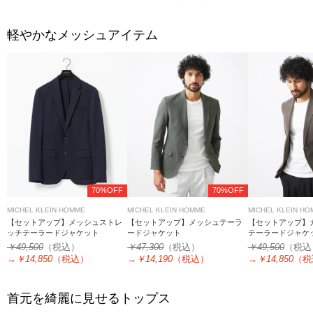
軽やかなメッシュアイテム
70%OFF
70%OFF
MICHEL KLEIN HOMME
MICHEL KLEIN HOMME
MICHEL KLEIN H
【セットアップ】メッシュストレ
【セットアップ】メッシュテーラ
【セットアップ】
ッチテーラードジャケット
ードジャケット
テーラードジャケ
￥49,500
（税込）
￥47,300
（税込）
￥49,500
（税込
→
￥14,850
（税込）
→
￥14,190
（税込）
→
￥14,850
（税
首元を綺麗に見せるトップス