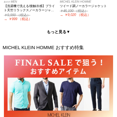
a.v.v MEN
MICHEL KLEIN HOMME
【洗濯機で洗える/接触冷感】ブライ
ツイード調ノーカラージャケット
ト天竺リラックスノーカラージャ…
￥45,100
（税込）
→
￥9,020
（税込）
￥9,990
（税込）
→
￥999
（税込）
もっと見る▼
MICHEL KLEIN HOMME
おすすめ特集