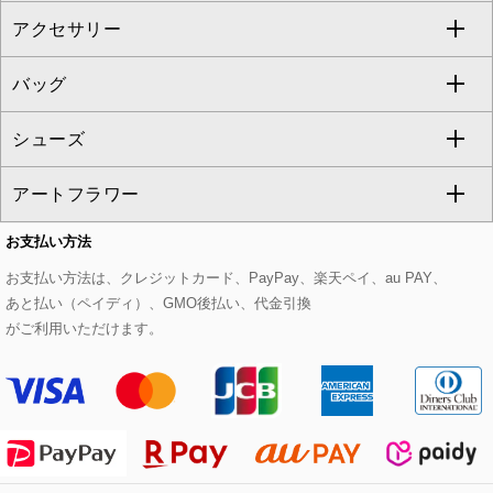
アクセサリー
ベスト・ジレ
その他のワンピース・ドレス
ハーフ・ショート丈パンツ
ミモレ丈スカート
ノーカラージャケット
トレンチコート
すべてのグッズ・小物
GEORGES RECH
バッグ
パーカー
サロペット・オールインワン
ショート・ミニ丈スカート
セットアップ
ピーコート
マスク
すべてのアクセサリー
GIANNI LO GIUDICE
シューズ
タンクトップ・キャミソール
その他のパンツ
その他のスカート
セットアップジャケット
ダッフルコート
ストール・マフラー・スヌード
ネックレス
すべてのバッグ
CHRISTIAN AUJARD
アートフラワー
スウェット・ジャージー
セットアップパンツ
チェスターコート
ベルト・サスペンダー
ピアス・イヤリング
トートバッグ
すべてのシューズ
CHRISTIAN AUJARD Lサイズ
お支払い方法
その他のトップス
セットアップスカート
モッズコート
帽子
ブレスレット・バングル
ショルダーバッグ
パンプス
すべてのアートフラワー
eur3
お支払い方法は、クレジットカード、PayPay、楽天ペイ、au PAY、
あと払い（ペイディ）、GMO後払い、代金引換
セットアップワンピース
ステンカラーコート
ヘアアクセサリー
ブローチ・コサージュ
ボストンバッグ
スニーカー
ローズ
Maison de CINQ
がご利用いただけます。
その他のジャケット・スーツ
ノーカラーコート
財布・名刺入れ・ケース
その他のアクセサリー
クラッチバッグ
ブーツ・ブーティー
オーキッド・胡蝶蘭
MK MICHEL KLEIN BAG
ライダースジャケット
ハンカチ・バンダナ
バックパック・リュック
フラットシューズ
カサブランカ・カラー
HIROKO KOSHINO
デニムジャケット
手袋
ボディバッグ・メッセンジャーバッグ
ローファー
ラナンキュラス
re:edition project 165