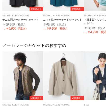
80%OFF
80%OFF
MICHEL KLEIN HOMME
MICHEL KLEIN HOMME
MICHEL KLEIN H
デニム調ノーカラージャケット
ニット編みテーラードジャケット
《日本製》リンク
ットソー
￥49,500
（税込）
￥49,500
（税込）
￥14,300
（税込
→
￥9,900
（税込）
→
￥9,900
（税込）
→
￥4,290
（税
ノーカラージャケットのおすすめ
70%OFF
70%OFF
MICHEL KLEIN HOMME
MICHEL KLEIN HOMME
a.v.v