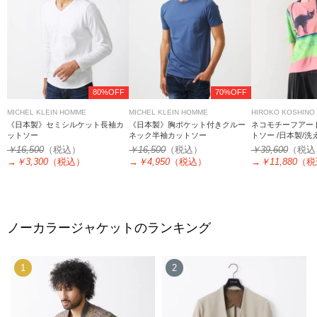
80%OFF
70%OFF
MICHEL KLEIN HOMME
MICHEL KLEIN HOMME
HIROKO KOSHINO
《日本製》セミシルケット長袖カ
《日本製》胸ポケット付きクルー
ネコモチーフアー
ットソー
ネック半袖カットソー
トソー /日本製/洗
￥16,500
（税込）
￥16,500
（税込）
￥39,600
（税込
→
￥3,300
（税込）
→
￥4,950
（税込）
→
￥11,880
（税
ノーカラージャケットのランキング
1
2