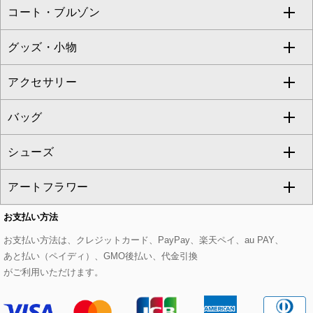
コート・ブルゾン
カーディガン
チュニック
クロップド・半端丈パンツ
ロング・マキシ丈スカート
すべてのジャケット・スーツ
TONEA
グッズ・小物
アンサンブルセット
ジャンパースカート
ガウチョ・ワイドパンツ
ひざ丈スカート
テーラードジャケット
すべてのコート・ブルゾン
al'aise modulation
アクセサリー
ベスト・ジレ
その他のワンピース・ドレス
ハーフ・ショート丈パンツ
ミモレ丈スカート
ノーカラージャケット
トレンチコート
すべてのグッズ・小物
GEORGES RECH
バッグ
パーカー
サロペット・オールインワン
ショート・ミニ丈スカート
セットアップ
ピーコート
マスク
すべてのアクセサリー
GIANNI LO GIUDICE
シューズ
タンクトップ・キャミソール
その他のパンツ
その他のスカート
セットアップジャケット
ダッフルコート
ストール・マフラー・スヌード
ネックレス
すべてのバッグ
CHRISTIAN AUJARD
アートフラワー
スウェット・ジャージー
セットアップパンツ
チェスターコート
ベルト・サスペンダー
ピアス・イヤリング
トートバッグ
すべてのシューズ
CHRISTIAN AUJARD Lサイズ
お支払い方法
その他のトップス
セットアップスカート
モッズコート
帽子
ブレスレット・バングル
ショルダーバッグ
パンプス
すべてのアートフラワー
eur3
お支払い方法は、クレジットカード、PayPay、楽天ペイ、au PAY、
あと払い（ペイディ）、GMO後払い、代金引換
セットアップワンピース
ステンカラーコート
ヘアアクセサリー
ブローチ・コサージュ
ボストンバッグ
スニーカー
ローズ
Maison de CINQ
がご利用いただけます。
その他のジャケット・スーツ
ノーカラーコート
財布・名刺入れ・ケース
その他のアクセサリー
クラッチバッグ
ブーツ・ブーティー
オーキッド・胡蝶蘭
MK MICHEL KLEIN BAG