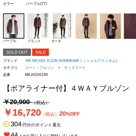
カラー
パープル(77)
パープル
ブラック
カーキ
SOLD OUT
SALE
ブランド
MK MICHEL KLEIN HOMME(MKミッシェルクランオム)
カテゴリ
コート・ブルゾン
>
モッズコート
品番
MKJAO20190
【ボアライナー付】４ＷＡＹブルゾン
￥20,900
（税込）
￥16,720
20
（税込）
%OFF
304
円分のポイント還元
44
人がお気に入りに登録しています。