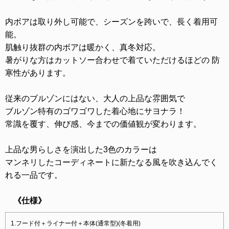
内ボアは取り外し可能で、シーズンを跨いで、長く着用可
能。
肌触り抜群の内ボアは暖かく、真冬対応。
暑がりな方はカットソー合わせで着ていただけるほどの 防
寒性があります。
従来のブルゾンにはない、大人の上品な雰囲気で
ブルゾン特有のゴワゴワした着心地にサヨナラ！
常識を覆す、伸び感、今までの価値観が変わります。
上品な男らしさを演出した3色のカラーは
マンネリしたコーディネートに新たなる風を吹き込んでく
れる一品です。
《仕様》
1.フード付＋ライナー付＋本体(通常型)(冬着用)