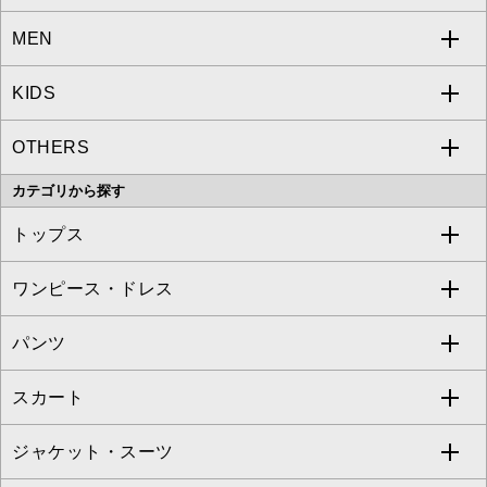
MEN
a.v.v
KIDS
MICHEL KLEIN
a.v.v
OTHERS
MK MICHEL KLEIN
MICHEL KLEIN HOMME
a.v.v
カテゴリから探す
OFUON le MK
MK MICHEL KLEIN HOMME
MK MICHEL KLEIN BAG
トップス
Sybilla
EMILIO ROBBA
ワンピース・ドレス
すべてのトップス
S sybilla
BUYERS SELECT
パンツ
カットソー・Tシャツ
すべてのワンピース・ドレス
Jocomomola
スカート
ブラウス・シャツ
ワンピース
すべてのパンツ
TARA JARMON
ジャケット・スーツ
ニット・セーター
ドレス
フルレングスパンツ
すべてのスカート
ZAPA