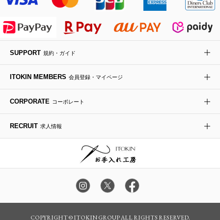
ライダースジャケット
ハンカチ・バンダナ
バックパック・リュック
フラットシューズ
カサブランカ・カラー
HIROKO KOSHINO
デニムジャケット
手袋
ボディバッグ・メッセンジャーバッグ
ローファー
ラナンキュラス
re:edition project 165
SUPPORT
規約・ガイド
ダウンジャケット・コート
チャーム・ストラップ
トラベルバッグ
ドレスシューズ
ポプリアレンジ＆フレグランス
HIROKO BIS
ITOKIN MEMBERS
会員登録・マイページ
その他のコート・ブルゾン
ネクタイ
ビジネスバッグ
サンダル・ミュール
グリーン
HIROKO BIS GRANDE
CORPORATE
コーポレート
ポーチ
その他のバッグ
その他のシューズ
その他のアートフラワー
RECRUIT
求人情報
傘・日傘
アイウェア
レッグウェア
時計
カラー・サイズを選択してカートに入れる
COPYRIGHT © ITOKIN GROUP ALL RIGHTS RESERVED.