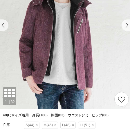
48(L)サイズ着用 身長(180) 胸囲(83) ウエスト(71) ヒップ(88)
在庫
S(44)
×
M(46)
×
L(48)
×
LL(51)
×