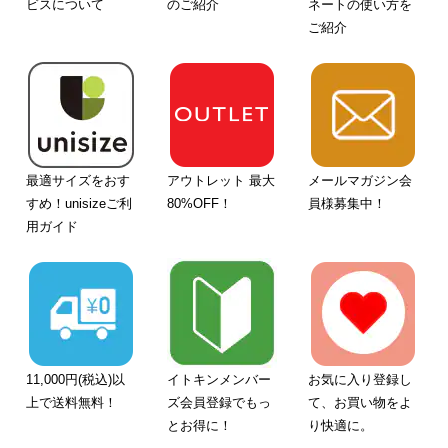
ビスについて
のご紹介
ネートの使い方を
ご紹介
最適サイズをおす
アウトレット 最大
メールマガジン会
すめ！unisizeご利
80%OFF！
員様募集中！
用ガイド
11,000円(税込)以
イトキンメンバー
お気に入り登録し
上で送料無料！
ズ会員登録でもっ
て、お買い物をよ
とお得に！
り快適に。