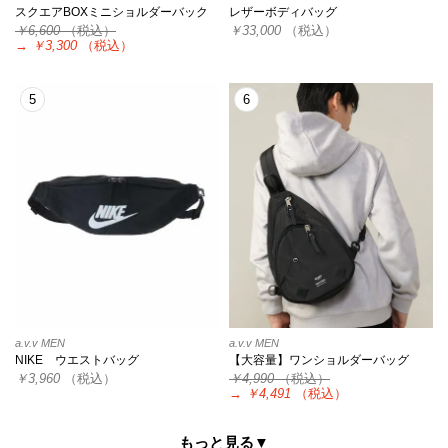
スクエアBOXミニショルダーバック
レザーボディバッグ
￥6,600
（税込）
￥33,000
（税込）
→
￥3,300
（税込）
5
6
a.v.v MEN
a.v.v MEN
NIKE ウエストバッグ
【大容量】ワンショルダーバッグ
￥3,960
（税込）
￥4,990
（税込）
→
￥4,491
（税込）
もっと見る▼