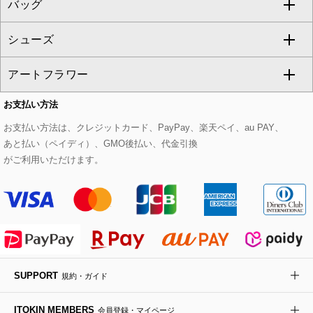
バッグ
パーカー
サロペット・オールインワン
ショート・ミニ丈スカート
セットアップ
ピーコート
マスク
すべてのアクセサリー
GIANNI LO GIUDICE
シューズ
タンクトップ・キャミソール
その他のパンツ
その他のスカート
セットアップジャケット
ダッフルコート
ストール・マフラー・スヌード
ネックレス
すべてのバッグ
CHRISTIAN AUJARD
アートフラワー
スウェット・ジャージー
セットアップパンツ
チェスターコート
ベルト・サスペンダー
ピアス・イヤリング
トートバッグ
すべてのシューズ
CHRISTIAN AUJARD Lサイズ
お支払い方法
その他のトップス
セットアップスカート
モッズコート
帽子
ブレスレット・バングル
ショルダーバッグ
パンプス
すべてのアートフラワー
eur3
お支払い方法は、クレジットカード、PayPay、楽天ペイ、au PAY、
あと払い（ペイディ）、GMO後払い、代金引換
セットアップワンピース
ステンカラーコート
ヘアアクセサリー
ブローチ・コサージュ
ボストンバッグ
スニーカー
ローズ
Maison de CINQ
がご利用いただけます。
その他のジャケット・スーツ
ノーカラーコート
財布・名刺入れ・ケース
その他のアクセサリー
クラッチバッグ
ブーツ・ブーティー
オーキッド・胡蝶蘭
MK MICHEL KLEIN BAG
ライダースジャケット
ハンカチ・バンダナ
バックパック・リュック
フラットシューズ
カサブランカ・カラー
HIROKO KOSHINO
デニムジャケット
手袋
ボディバッグ・メッセンジャーバッグ
ローファー
ラナンキュラス
re:edition project 165
SUPPORT
規約・ガイド
ダウンジャケット・コート
チャーム・ストラップ
トラベルバッグ
ドレスシューズ
ポプリアレンジ＆フレグランス
HIROKO BIS
ITOKIN MEMBERS
会員登録・マイページ