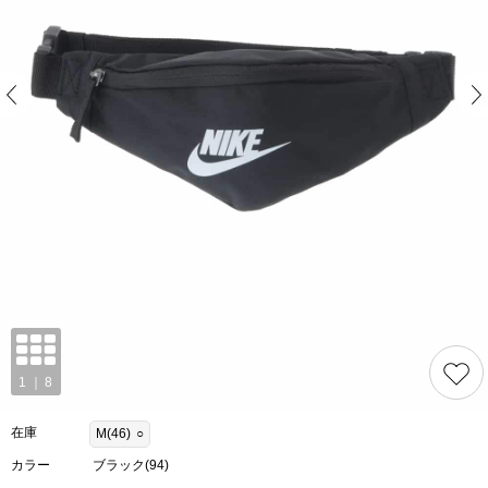
在庫
M(46)
○
カラー
ブラック(94)