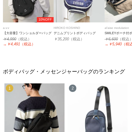
10%OFF
a.v.v
HIROKO KOSHINO
al'aise modulation
【大容量】ワンショルダーバッグ
デニムプリントボディバッグ
SMILEYポーチ付
￥4,990
（税込）
￥35,200
（税込）
￥6,600
（税込
→
￥4,491
（税込）
→
￥5,940
（税
ボディバッグ・メッセンジャーバッグのランキング
1
2