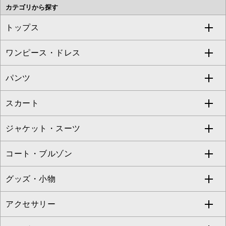
カテゴリから探す
OFUON le MK
MK MICHEL KLEIN HOMME
MK MICHEL KLEIN BAG
トップス
Sybilla
EMILIO ROBBA
ワンピース・ドレス
すべてのトップス
S sybilla
BUYERS SELECT
パンツ
カットソー・Tシャツ
すべてのワンピース・ドレス
Jocomomola
スカート
ブラウス・シャツ
ワンピース
すべてのパンツ
TARA JARMON
ジャケット・スーツ
ニット・セーター
ドレス
フルレングスパンツ
すべてのスカート
ZAPA
コート・ブルゾン
カーディガン
チュニック
クロップド・半端丈パンツ
ロング・マキシ丈スカート
すべてのジャケット・スーツ
TONEA
グッズ・小物
アンサンブルセット
ジャンパースカート
ガウチョ・ワイドパンツ
ひざ丈スカート
テーラードジャケット
すべてのコート・ブルゾン
al'aise modulation
アクセサリー
ベスト・ジレ
その他のワンピース・ドレス
ハーフ・ショート丈パンツ
ミモレ丈スカート
ノーカラージャケット
トレンチコート
すべてのグッズ・小物
GEORGES RECH