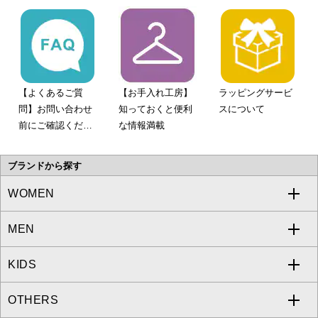
【よくあるご質
【お手入れ工房】
ラッピングサービ
問】お問い合わせ
知っておくと便利
スについて
前にご確認くださ
な情報満載
い。
ブランドから探す
WOMEN
MEN
a.v.v
KIDS
MICHEL KLEIN
a.v.v
OTHERS
MK MICHEL KLEIN
MICHEL KLEIN HOMME
a.v.v