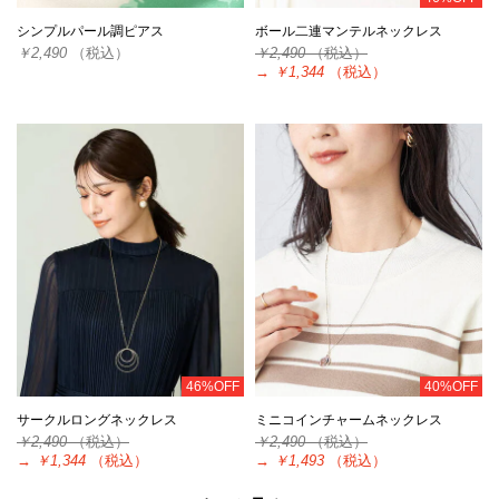
シンプルパール調ピアス
ボール二連マンテルネックレス
￥2,490
（税込）
￥2,490
（税込）
→
￥1,344
（税込）
46%OFF
40%OFF
サークルロングネックレス
ミニコインチャームネックレス
￥2,490
（税込）
￥2,490
（税込）
→
￥1,344
（税込）
→
￥1,493
（税込）