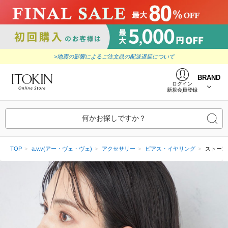
>地震の影響によるご注文品の配送遅延について
BRAND
ログイン
新規会員登録
何かお探しですか？
TOP
a.v.v(アー・ヴェ・ヴェ)
アクセサリー
ピアス・イヤリング
ストーン