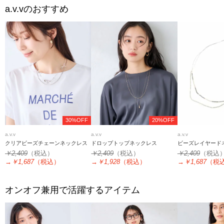
a.v.v
のおすすめ
30%OFF
20%OFF
a.v.v
a.v.v
a.v.v
クリアビーズチェーンネックレス
ドロップトップネックレス
ビーズレイヤード
￥2,409
（税込）
￥2,409
（税込）
￥2,409
（税込
→
￥1,687
（税込）
→
￥1,928
（税込）
→
￥1,687
（税
オンオフ兼用で活躍するアイテム