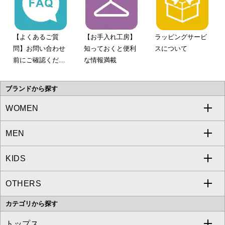
【よくあるご質
【お手入れ工房】
ラッピングサービ
問】お問い合わせ
知っておくと便利
スについて
前にご確認くださ
な情報満載
い。
ブランドから探す
WOMEN
MEN
a.v.v
KIDS
MICHEL KLEIN
a.v.v
OTHERS
MK MICHEL KLEIN
MICHEL KLEIN HOMME
a.v.v
カテゴリから探す
OFUON le MK
MK MICHEL KLEIN HOMME
MK MICHEL KLEIN BAG
トップス