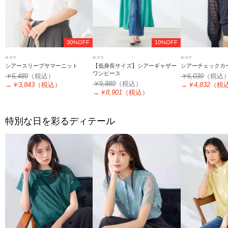
30%OFF
10%OFF
a.v.v
a.v.v
a.v.v
シアースリーブサマーニット
【低身長サイズ】シアーギャザー
シアーチェックカ
ワンピース
￥5,489
（税込）
￥6,039
（税込
￥9,889
（税込）
→
￥3,843
（税込）
→
￥4,832
（税
→
￥8,901
（税込）
特別な日を彩るディテール