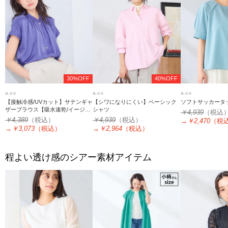
30%OFF
40%OFF
a.v.v
a.v.v
a.v.v
【接触冷感/UVカット】サテンギャ
【シワになりにくい】ベーシック
ソフトサッカータ
ザーブラウス【吸水速乾/イージー
シャツ
￥4,939
（税込
ケア】
￥4,389
（税込）
￥4,939
（税込）
→
￥2,470
（税
→
￥3,073
（税込）
→
￥2,964
（税込）
程よい透け感のシアー素材アイテム