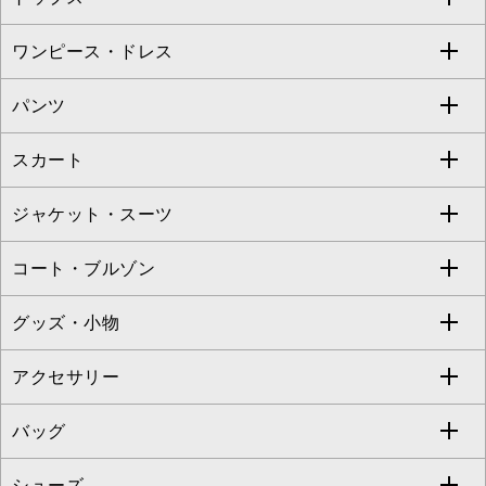
Sybilla
EMILIO ROBBA
ワンピース・ドレス
すべてのトップス
S sybilla
BUYERS SELECT
パンツ
カットソー・Tシャツ
すべてのワンピース・ドレス
Jocomomola
スカート
ブラウス・シャツ
ワンピース
すべてのパンツ
TARA JARMON
ジャケット・スーツ
ニット・セーター
ドレス
フルレングスパンツ
すべてのスカート
ZAPA
コート・ブルゾン
カーディガン
チュニック
クロップド・半端丈パンツ
ロング・マキシ丈スカート
すべてのジャケット・スーツ
TONEA
グッズ・小物
アンサンブルセット
ジャンパースカート
ガウチョ・ワイドパンツ
ひざ丈スカート
テーラードジャケット
すべてのコート・ブルゾン
al'aise modulation
アクセサリー
ベスト・ジレ
その他のワンピース・ドレス
ハーフ・ショート丈パンツ
ミモレ丈スカート
ノーカラージャケット
トレンチコート
すべてのグッズ・小物
GEORGES RECH
バッグ
パーカー
サロペット・オールインワン
ショート・ミニ丈スカート
セットアップ
ピーコート
マスク
すべてのアクセサリー
GIANNI LO GIUDICE
シューズ
タンクトップ・キャミソール
その他のパンツ
その他のスカート
セットアップジャケット
ダッフルコート
ストール・マフラー・スヌード
ネックレス
すべてのバッグ