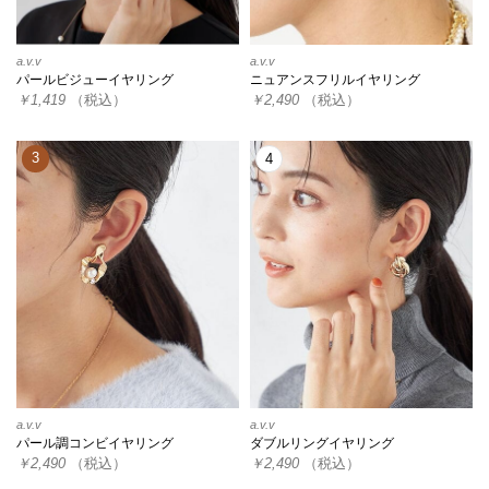
a.v.v
a.v.v
パールビジューイヤリング
ニュアンスフリルイヤリング
￥1,419
（税込）
￥2,490
（税込）
3
4
a.v.v
a.v.v
パール調コンビイヤリング
ダブルリングイヤリング
￥2,490
（税込）
￥2,490
（税込）