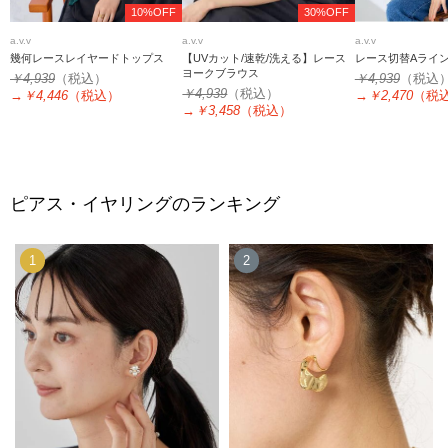
10%OFF
30%OFF
a.v.v
a.v.v
a.v.v
幾何レースレイヤードトップス
【UVカット/速乾/洗える】レース
レース切替Aライ
ヨークブラウス
￥4,939
（税込）
￥4,939
（税込
￥4,939
（税込）
→
￥4,446
（税込）
→
￥2,470
（税
→
￥3,458
（税込）
ピアス・イヤリングのランキング
1
2