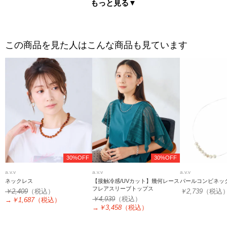
もっと見る▼
この商品を見た人はこんな商品も見ています
30%OFF
30%OFF
a.v.v
a.v.v
a.v.v
ネックレス
【接触冷感/UVカット】幾何レース
パールコンビネッ
フレアスリーブトップス
￥2,409
（税込）
￥2,739
（税込
￥4,939
（税込）
→
￥1,687
（税込）
→
￥3,458
（税込）