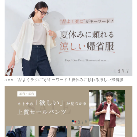
a.v.v
"品よくラクに"がキーワード！夏休みに頼れる涼しい帰省服