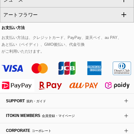
CHRISTIAN AUJARD
アートフラワー
スウェット・ジャージー
セットアップパンツ
チェスターコート
ベルト・サスペンダー
ピアス・イヤリング
トートバッグ
すべてのシューズ
CHRISTIAN AUJARD Lサイズ
お支払い方法
その他のトップス
セットアップスカート
モッズコート
帽子
ブレスレット・バングル
ショルダーバッグ
パンプス
すべてのアートフラワー
eur3
お支払い方法は、クレジットカード、PayPay、楽天ペイ、au PAY、
あと払い（ペイディ）、GMO後払い、代金引換
セットアップワンピース
ステンカラーコート
ヘアアクセサリー
ブローチ・コサージュ
ボストンバッグ
スニーカー
ローズ
Maison de CINQ
がご利用いただけます。
その他のジャケット・スーツ
ノーカラーコート
財布・名刺入れ・ケース
その他のアクセサリー
クラッチバッグ
ブーツ・ブーティー
オーキッド・胡蝶蘭
MK MICHEL KLEIN BAG
ライダースジャケット
ハンカチ・バンダナ
バックパック・リュック
フラットシューズ
カサブランカ・カラー
HIROKO KOSHINO
デニムジャケット
手袋
ボディバッグ・メッセンジャーバッグ
ローファー
ラナンキュラス
re:edition project 165
SUPPORT
規約・ガイド
ダウンジャケット・コート
チャーム・ストラップ
トラベルバッグ
ドレスシューズ
ポプリアレンジ＆フレグランス
HIROKO BIS
ITOKIN MEMBERS
会員登録・マイページ
その他のコート・ブルゾン
ネクタイ
ビジネスバッグ
サンダル・ミュール
グリーン
HIROKO BIS GRANDE
CORPORATE
コーポレート