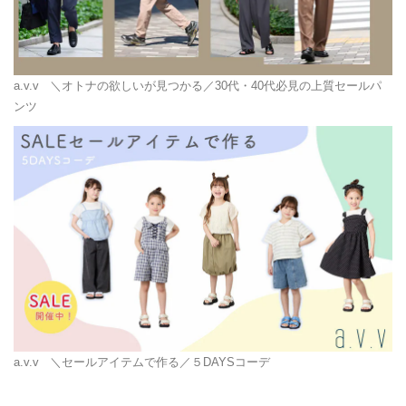
a.v.v
＼オトナの欲しいが見つかる／30代・40代必見の上質セールパ
ンツ
a.v.v
＼セールアイテムで作る／５DAYSコーデ