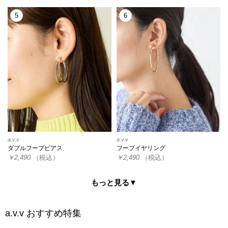
5
6
a.v.v
a.v.v
ダブルフープピアス
フープイヤリング
￥2,490
（税込）
￥2,490
（税込）
もっと見る▼
a.v.v
おすすめ特集