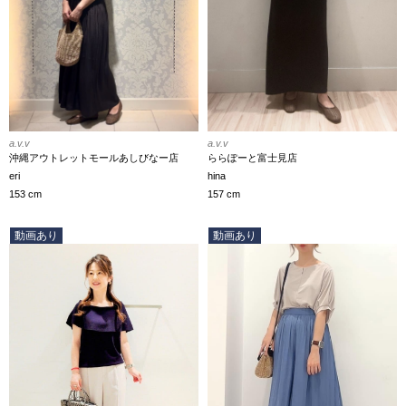
a.v.v
a.v.v
沖縄アウトレットモールあしびなー店
ららぽーと富士見店
eri
hina
153 cm
157 cm
動画あり
動画あり