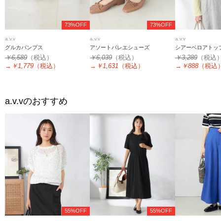
73%OFF
73%OFF
a.v.v
a.v.v
a.v.v
グルカパンプス
アソートバレエシューズ
シアーベロアトッ
￥6,589
（税込）
￥6,039
（税込）
￥3,289
（税込
→
￥1,779
（税込）
→
￥1,631
（税込）
→
￥888
（税込
a.v.v
のおすすめ
55%OFF
55%OFF