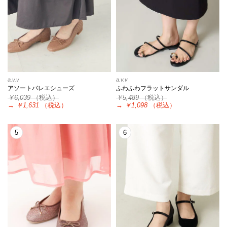
a.v.v
a.v.v
アソートバレエシューズ
ふわふわフラットサンダル
￥6,039
（税込）
￥5,489
（税込）
→
￥1,631
（税込）
→
￥1,098
（税込）
5
6