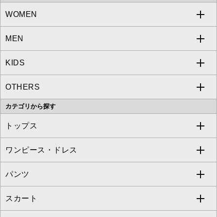
WOMEN
MEN
a.v.v
KIDS
MICHEL KLEIN
a.v.v
OTHERS
MK MICHEL KLEIN
MICHEL KLEIN HOMME
a.v.v
カテゴリから探す
OFUON le MK
MK MICHEL KLEIN HOMME
MK MICHEL KLEIN BAG
トップス
Sybilla
EMILIO ROBBA
ワンピース・ドレス
すべてのトップス
S sybilla
BUYERS SELECT
パンツ
カットソー・Tシャツ
すべてのワンピース・ドレス
Jocomomola
スカート
ブラウス・シャツ
ワンピース
すべてのパンツ
TARA JARMON