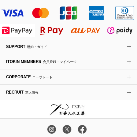
その他のジャケット・スーツ
ノーカラーコート
財布・名刺入れ・ケース
その他のアクセサリー
クラッチバッグ
ブーツ・ブーティー
オーキッド・胡蝶蘭
MK MICHEL KLEIN BAG
ライダースジャケット
ハンカチ・バンダナ
バックパック・リュック
フラットシューズ
カサブランカ・カラー
HIROKO KOSHINO
デニムジャケット
手袋
ボディバッグ・メッセンジャーバッグ
ローファー
ラナンキュラス
re:edition project 165
SUPPORT
規約・ガイド
ダウンジャケット・コート
チャーム・ストラップ
トラベルバッグ
ドレスシューズ
ポプリアレンジ＆フレグランス
HIROKO BIS
ITOKIN MEMBERS
会員登録・マイページ
その他のコート・ブルゾン
ネクタイ
ビジネスバッグ
サンダル・ミュール
グリーン
HIROKO BIS GRANDE
CORPORATE
コーポレート
ポーチ
その他のバッグ
その他のシューズ
その他のアートフラワー
RECRUIT
求人情報
傘・日傘
アイウェア
レッグウェア