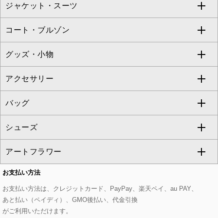
ジャケット・スーツ
ニット・セーター
ドレス
フルレングスパンツ
すべてのスカート
ZAPA
コート・ブルゾン
カーディガン
チュニック
クロップド・半端丈パンツ
ロング・マキシ丈スカート
すべてのジャケット・スーツ
TONEA
グッズ・小物
アンサンブルセット
ジャンパースカート
ガウチョ・ワイドパンツ
ひざ丈スカート
テーラードジャケット
すべてのコート・ブルゾン
al'aise modulation
アクセサリー
ベスト・ジレ
その他のワンピース・ドレス
ハーフ・ショート丈パンツ
ミモレ丈スカート
ノーカラージャケット
トレンチコート
すべてのグッズ・小物
GEORGES RECH
バッグ
パーカー
サロペット・オールインワン
ショート・ミニ丈スカート
セットアップ
ピーコート
マスク
すべてのアクセサリー
GIANNI LO GIUDICE
シューズ
タンクトップ・キャミソール
その他のパンツ
その他のスカート
セットアップジャケット
ダッフルコート
ストール・マフラー・スヌード
ネックレス
すべてのバッグ
CHRISTIAN AUJARD
アートフラワー
スウェット・ジャージー
セットアップパンツ
チェスターコート
ベルト・サスペンダー
ピアス・イヤリング
トートバッグ
すべてのシューズ
CHRISTIAN AUJARD Lサイズ
お支払い方法
その他のトップス
セットアップスカート
モッズコート
帽子
ブレスレット・バングル
ショルダーバッグ
パンプス
すべてのアートフラワー
eur3
お支払い方法は、クレジットカード、PayPay、楽天ペイ、au PAY、
あと払い（ペイディ）、GMO後払い、代金引換
セットアップワンピース
ステンカラーコート
ヘアアクセサリー
ブローチ・コサージュ
ボストンバッグ
スニーカー
ローズ
Maison de CINQ
がご利用いただけます。