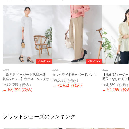
73%OFF
73%OFF
a.v.v
a.v.v
a.v.v
【洗える/イージーケア/吸水速
タックワイドテーパードパンツ
【洗える/イージー
乾/UVカット】ウエストタックサッ
毛玉になりにくい
￥6,039
（税込）
カーワンピース
シアーシャツ
￥12,089
（税込）
￥4,389
（税込
→
￥1,631
（税込）
→
￥3,264
（税込）
→
￥1,185
（税
フラットシューズのランキング