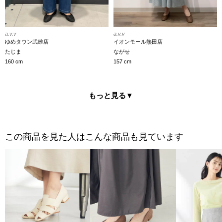
a.v.v
a.v.v
ゆめタウン武雄店
イオンモール熱田店
たじま
ながせ
160 cm
157 cm
もっと見る
▼
この商品を見た人はこんな商品も見ています