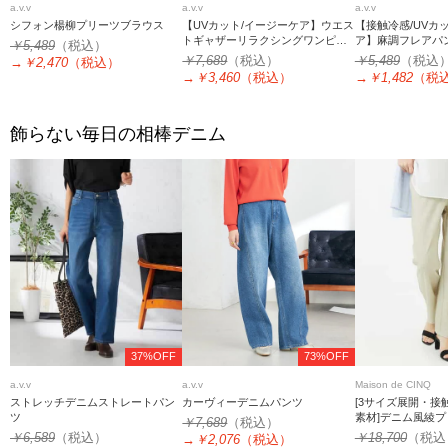
a.v.v
a.v.v
a.v.v
シフォン楊柳プリーツブラウス
【UVカット/イージーケア】ウエス
【接触冷感/UVカ
トギャザーリラクシングワンピー
ア】麻調フレアパ
￥5,489
（税込）
ス
￥7,689
（税込）
￥5,489
（税込
→
￥2,470
（税込）
→
￥3,460
（税込）
→
￥1,482
（税
飾らない毎日の相棒デニム
37%OFF
73%OFF
a.v.v
a.v.v
Maison de CINQ
ストレッチデニムストレートパン
カーヴィーデニムパンツ
[3サイズ展開・接
ツ
素材]デニム風綾
￥7,689
（税込）
ションストレッチ
￥6,589
（税込）
￥18,700
（税込
→
￥2,076
（税込）