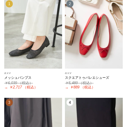
1
2
a.v.v
a.v.v
メッシュパンプス
スクエアトゥバレエシューズ
￥6,039
（税込）
￥5,489
（税込）
→
￥2,717
（税込）
→
￥889
（税込）
3
4