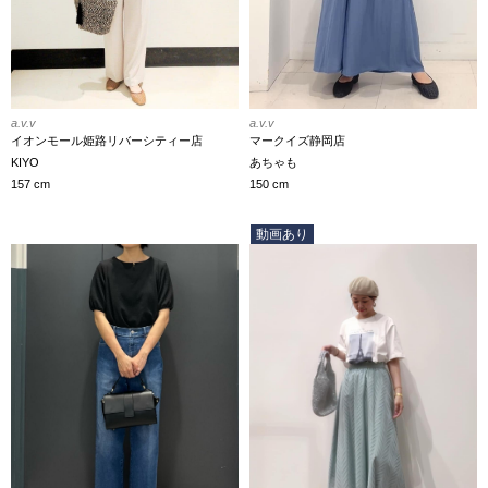
a.v.v
a.v.v
イオンモール姫路リバーシティー店
マークイズ静岡店
KIYO
あちゃも
157 cm
150 cm
動画あり