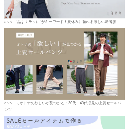
a.v.v
"品よくラクに"がキーワード！夏休みに頼れる涼しい帰省服
a.v.v
＼オトナの欲しいが見つかる／30代・40代必見の上質セールパ
ンツ