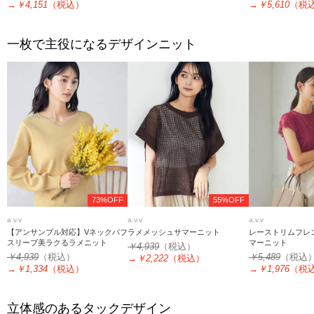
→
￥4,151
（税込）
→
￥5,610
（税
一枚で主役になるデザインニット
73%OFF
55%OFF
a.v.v
a.v.v
a.v.v
【アンサンブル対応】Vネックパフ
ラメメッシュサマーニット
レーストリムフレ
スリーブ美ラクるラメニット
マーニット
￥4,939
（税込）
￥4,939
（税込）
￥5,489
（税込
→
￥2,222
（税込）
→
￥1,334
（税込）
→
￥1,976
（税
立体感のあるタックデザイン