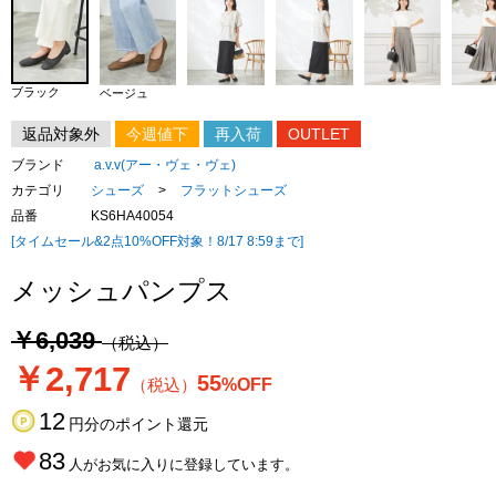
ブラック
ベージュ
返品対象外
今週値下
再入荷
OUTLET
ブランド
a.v.v(アー・ヴェ・ヴェ)
カテゴリ
シューズ
>
フラットシューズ
品番
KS6HA40054
[タイムセール&2点10%OFF対象！8/17 8:59まで]
メッシュパンプス
￥6,039
（税込）
￥2,717
55
（税込）
%OFF
12
円分のポイント還元
83
人がお気に入りに登録しています。