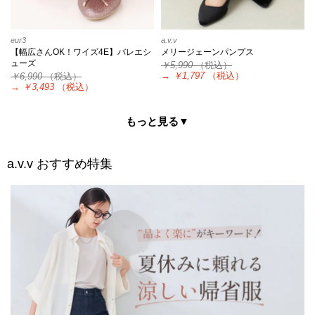
eur3
a.v.v
【幅広さんOK！ワイズ4E】バレエシ
メリージェーンパンプス
ューズ
￥5,990
（税込）
→
￥1,797
（税込）
￥6,990
（税込）
→
￥3,493
（税込）
もっと見る▼
a.v.v
おすすめ特集