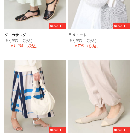
80%OFF
80%OFF
グルカサンダル
ラメトート
￥5,990
（税込）
￥3,990
（税込）
→
￥1,198
（税込）
→
￥798
（税込）
80%OFF
80%OFF