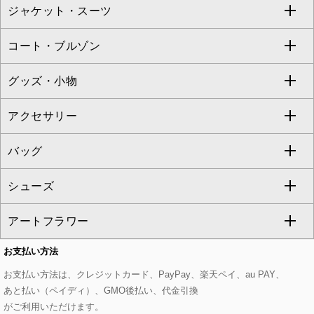
ジャケット・スーツ
ニット・セーター
ドレス
フルレングスパンツ
すべてのスカート
ZAPA
コート・ブルゾン
カーディガン
チュニック
クロップド・半端丈パンツ
ロング・マキシ丈スカート
すべてのジャケット・スーツ
TONEA
グッズ・小物
アンサンブルセット
ジャンパースカート
ガウチョ・ワイドパンツ
ひざ丈スカート
テーラードジャケット
すべてのコート・ブルゾン
al'aise modulation
アクセサリー
ベスト・ジレ
その他のワンピース・ドレス
ハーフ・ショート丈パンツ
ミモレ丈スカート
ノーカラージャケット
トレンチコート
すべてのグッズ・小物
GEORGES RECH
バッグ
パーカー
サロペット・オールインワン
ショート・ミニ丈スカート
セットアップ
ピーコート
マスク
すべてのアクセサリー
GIANNI LO GIUDICE
シューズ
タンクトップ・キャミソール
その他のパンツ
その他のスカート
セットアップジャケット
ダッフルコート
ストール・マフラー・スヌード
ネックレス
すべてのバッグ
CHRISTIAN AUJARD
アートフラワー
スウェット・ジャージー
セットアップパンツ
チェスターコート
ベルト・サスペンダー
ピアス・イヤリング
トートバッグ
すべてのシューズ
CHRISTIAN AUJARD Lサイズ
お支払い方法
その他のトップス
セットアップスカート
モッズコート
帽子
ブレスレット・バングル
ショルダーバッグ
パンプス
すべてのアートフラワー
eur3
お支払い方法は、クレジットカード、PayPay、楽天ペイ、au PAY、
あと払い（ペイディ）、GMO後払い、代金引換
セットアップワンピース
ステンカラーコート
ヘアアクセサリー
ブローチ・コサージュ
ボストンバッグ
スニーカー
ローズ
Maison de CINQ
がご利用いただけます。