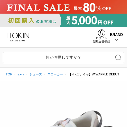
BRAND
ログイン
新規会員登録
何かお探しですか？
TOP
a.v.v
シューズ
スニーカー
【NIKE/ナイキ】W WAFFLE DEBUT