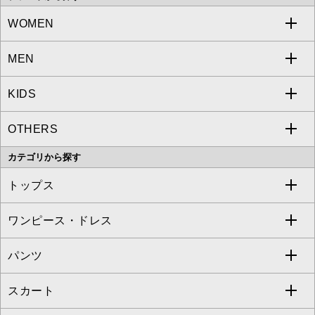
WOMEN
MEN
a.v.v
KIDS
MICHEL KLEIN
a.v.v
OTHERS
MK MICHEL KLEIN
MICHEL KLEIN HOMME
a.v.v
カテゴリから探す
OFUON le MK
MK MICHEL KLEIN HOMME
MK MICHEL KLEIN BAG
トップス
Sybilla
EMILIO ROBBA
ワンピース・ドレス
すべてのトップス
S sybilla
BUYERS SELECT
パンツ
カットソー・Tシャツ
すべてのワンピース・ドレス
Jocomomola
スカート
ブラウス・シャツ
ワンピース
すべてのパンツ
TARA JARMON