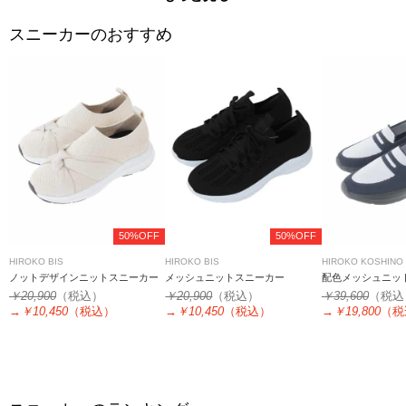
スニーカーのおすすめ
50%OFF
50%OFF
HIROKO BIS
HIROKO BIS
HIROKO KOSHINO
ノットデザインニットスニーカー
メッシュニットスニーカー
配色メッシュニッ
￥20,900
（税込）
￥20,900
（税込）
￥39,600
（税込
→
￥10,450
（税込）
→
￥10,450
（税込）
→
￥19,800
（税