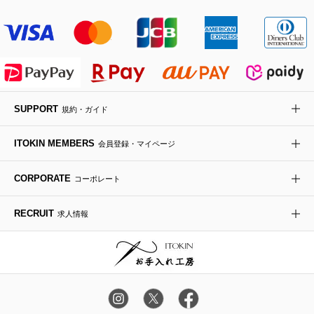
その他のジャケット・スーツ
ノーカラーコート
財布・名刺入れ・ケース
その他のアクセサリー
クラッチバッグ
ブーツ・ブーティー
オーキッド・胡蝶蘭
MK MICHEL KLEIN BAG
ライダースジャケット
ハンカチ・バンダナ
バックパック・リュック
フラットシューズ
カサブランカ・カラー
HIROKO KOSHINO
デニムジャケット
手袋
ボディバッグ・メッセンジャーバッグ
ローファー
ラナンキュラス
re:edition project 165
SUPPORT
規約・ガイド
ダウンジャケット・コート
チャーム・ストラップ
トラベルバッグ
ドレスシューズ
ポプリアレンジ＆フレグランス
HIROKO BIS
ITOKIN MEMBERS
会員登録・マイページ
その他のコート・ブルゾン
ネクタイ
ビジネスバッグ
サンダル・ミュール
グリーン
HIROKO BIS GRANDE
CORPORATE
コーポレート
ポーチ
その他のバッグ
その他のシューズ
その他のアートフラワー
RECRUIT
求人情報
傘・日傘
アイウェア
レッグウェア