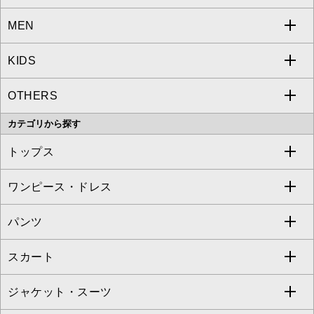
MEN
a.v.v
KIDS
MICHEL KLEIN
a.v.v
OTHERS
MK MICHEL KLEIN
MICHEL KLEIN HOMME
a.v.v
カテゴリから探す
OFUON le MK
MK MICHEL KLEIN HOMME
MK MICHEL KLEIN BAG
トップス
Sybilla
EMILIO ROBBA
ワンピース・ドレス
すべてのトップス
S sybilla
BUYERS SELECT
パンツ
カットソー・Tシャツ
すべてのワンピース・ドレス
Jocomomola
スカート
ブラウス・シャツ
ワンピース
すべてのパンツ
TARA JARMON
ジャケット・スーツ
ニット・セーター
ドレス
フルレングスパンツ
すべてのスカート
ZAPA