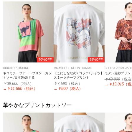
70%OFF
89%OFF
HIROKO KOSHINO
MK MICHEL KLEIN HOMME
CHRISTIAN AUJAR
ネコモチーフアートプリントカッ
【こにしななめ / コラボTシャツ】
モダン更紗プリン
トソー /日本製/洗える
スネークチーフプリント
￥42,900
（税込
￥39,600
（税込）
￥7,590
（税込）
→
￥15,015
（税
→
￥11,880
（税込）
→
￥800
（税込）
華やかなプリントカットソー