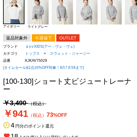
アイボリー
ライトグレー
返品対象外
今週値下
OUTLET
ブランド
a.v.v KIDS(アー・ヴェ・ヴェ)
カテゴリ
トップス
>
スウェット・ジャージー
品番
KJKAV75029
[タイムセール&2点10%OFF対象！8/17 8:59まで]
[100-130]ショート丈ビジュートレーナ
ー
￥3,490
（税込）
￥941
73
（税込）
%OFF
4
円分のポイント還元
18