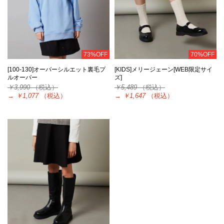
73%OFF
70%OFF
[100-130]オーバーシルエット裏毛プ
[KIDS]メリージェーン[WEB限定サイ
ルオーバー
ズ]
￥3,990
（税込）
￥5,489
（税込）
→
￥1,077
（税込）
→
￥1,647
（税込）