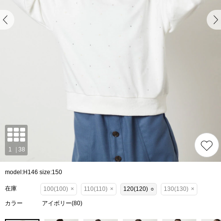
model:H146 size:150
在庫
100(100)
×
110(110)
×
120(120)
○
130(130)
×
カラー
アイボリー(80)