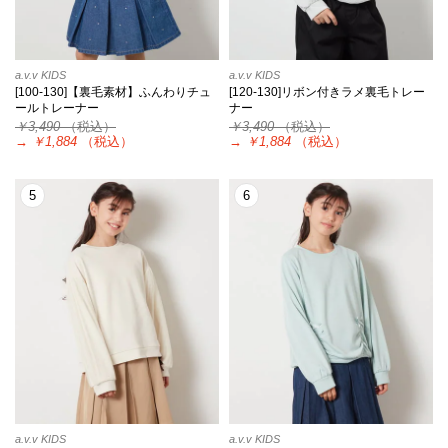
a.v.v KIDS
a.v.v KIDS
[100-130]【裏毛素材】ふんわりチュ
[120-130]リボン付きラメ裏毛トレー
ールトレーナー
ナー
￥3,490
（税込）
￥3,490
（税込）
→
￥1,884
（税込）
→
￥1,884
（税込）
5
6
a.v.v KIDS
a.v.v KIDS