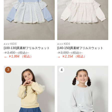
a.v.v KIDS
a.v.v KIDS
[100-130]異素材フリルスウェット
[140-150]異素材フリルスウェット
￥3,490
（税込）
￥3,990
（税込）
→
￥1,884
（税込）
→
￥2,154
（税込）
3
4