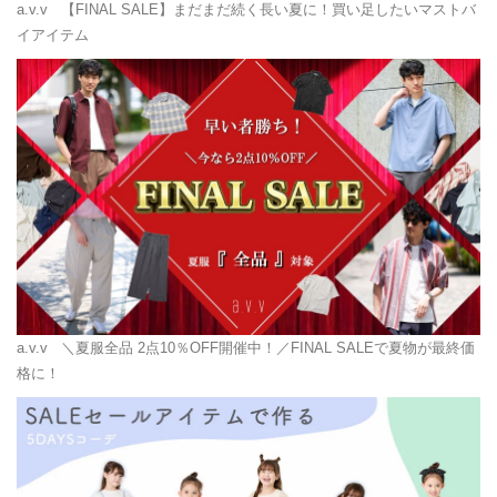
a.v.v
【FINAL SALE】まだまだ続く長い夏に！買い足したいマストバ
イアイテム
a.v.v
＼夏服全品 2点10％OFF開催中！／FINAL SALEで夏物が最終価
格に！