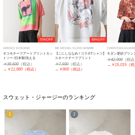
70%OFF
89%OFF
HIROKO KOSHINO
MK MICHEL KLEIN HOMME
CHRISTIAN AUJAR
ネコモチーフアートプリントカッ
【こにしななめ / コラボTシャツ】
モダン更紗プリン
トソー /日本製/洗える
スネークチーフプリント
￥42,900
（税込
￥39,600
（税込）
￥7,590
（税込）
→
￥15,015
（税
→
￥11,880
（税込）
→
￥800
（税込）
スウェット・ジャージーのランキング
1
2