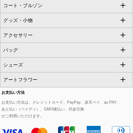
コート・ブルゾン
カーディガン
チュニック
クロップド・半端丈パンツ
ロング・マキシ丈スカート
すべてのジャケット・スーツ
TONEA
グッズ・小物
アンサンブルセット
ジャンパースカート
ガウチョ・ワイドパンツ
ひざ丈スカート
テーラードジャケット
すべてのコート・ブルゾン
al'aise modulation
アクセサリー
ベスト・ジレ
その他のワンピース・ドレス
ハーフ・ショート丈パンツ
ミモレ丈スカート
ノーカラージャケット
トレンチコート
すべてのグッズ・小物
GEORGES RECH
バッグ
パーカー
サロペット・オールインワン
ショート・ミニ丈スカート
セットアップ
ピーコート
マスク
すべてのアクセサリー
GIANNI LO GIUDICE
シューズ
タンクトップ・キャミソール
その他のパンツ
その他のスカート
セットアップジャケット
ダッフルコート
ストール・マフラー・スヌード
ネックレス
すべてのバッグ
CHRISTIAN AUJARD
アートフラワー
スウェット・ジャージー
セットアップパンツ
チェスターコート
ベルト・サスペンダー
ピアス・イヤリング
トートバッグ
すべてのシューズ
CHRISTIAN AUJARD Lサイズ
お支払い方法
その他のトップス
セットアップスカート
モッズコート
帽子
ブレスレット・バングル
ショルダーバッグ
パンプス
すべてのアートフラワー
eur3
お支払い方法は、クレジットカード、PayPay、楽天ペイ、au PAY、
あと払い（ペイディ）、GMO後払い、代金引換
セットアップワンピース
ステンカラーコート
ヘアアクセサリー
ブローチ・コサージュ
ボストンバッグ
スニーカー
ローズ
Maison de CINQ
がご利用いただけます。
その他のジャケット・スーツ
ノーカラーコート
財布・名刺入れ・ケース
その他のアクセサリー
クラッチバッグ
ブーツ・ブーティー
オーキッド・胡蝶蘭
MK MICHEL KLEIN BAG