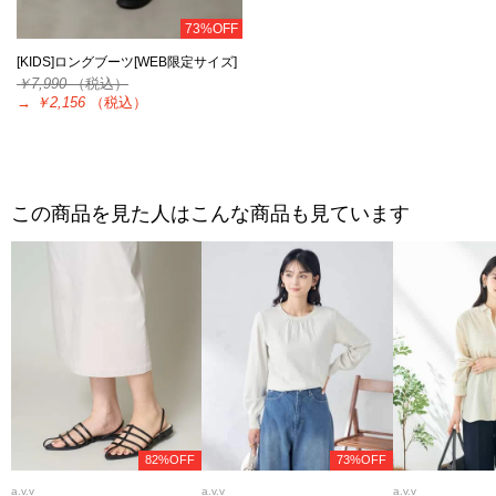
73%OFF
[KIDS]ロングブーツ[WEB限定サイズ]
￥7,990
（税込）
→
￥2,156
（税込）
この商品を見た人はこんな商品も見ています
82%OFF
73%OFF
a.v.v
a.v.v
a.v.v