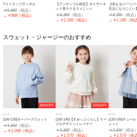
Tストラップサンダル
【アンサンブル対応】ギャザーネ
【洗える/イージー
ック美ラクるラメニット
毛玉になりにくい
￥5,489
（税込）
シアーシャツ
￥4,389
（税込）
￥4,389
（税込
→
￥988
（税込）
→
￥1,185
（税込）
→
￥1,185
（税
スウェット・ジャージーのおすすめ
69%OFF
55%OFF
a.v.v
a.v.v
a.v.v
[100-130]オーバースウェット
[100-140]【すみっコぐらし】ケー
[120-130]チュ
ブルデザイントレーナー
ェット
￥3,490
（税込）
￥3,490
（税込）
￥3,490
（税込
→
￥1,099
（税込）
→
￥1,570
（税込）
→
￥1,570
（税