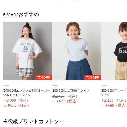
a.v.v
のおすすめ
77%OFF
73%OFF
a.v.v
a.v.v
a.v.v
[140-150]エンブレム刺繍オーバー
[100-130]ロゴ刺繍Ｔシャツ
[100-130]アソ
シルエットＴシャツ
シャツ
￥2,490
（税込）
￥2,990
（税込）
￥2,189
（税込
→
￥671
（税込）
→
￥673
（税込）
→
￥689
（税込
主役級プリントカットソー