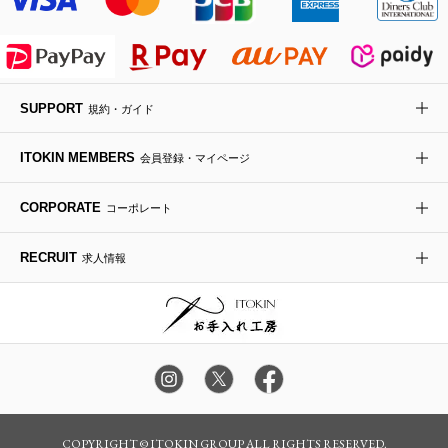
ライダースジャケット
ハンカチ・バンダナ
バックパック・リュック
フラットシューズ
カサブランカ・カラー
HIROKO KOSHINO
デニムジャケット
手袋
ボディバッグ・メッセンジャーバッグ
ローファー
ラナンキュラス
re:edition project 165
SUPPORT
規約・ガイド
ダウンジャケット・コート
チャーム・ストラップ
トラベルバッグ
ドレスシューズ
ポプリアレンジ＆フレグランス
HIROKO BIS
ITOKIN MEMBERS
会員登録・マイページ
その他のコート・ブルゾン
ネクタイ
ビジネスバッグ
サンダル・ミュール
グリーン
HIROKO BIS GRANDE
CORPORATE
コーポレート
ポーチ
その他のバッグ
その他のシューズ
その他のアートフラワー
RECRUIT
求人情報
傘・日傘
アイウェア
レッグウェア
時計
カラー・サイズを選択してカートに入れる
COPYRIGHT © ITOKIN GROUP ALL RIGHTS RESERVED.