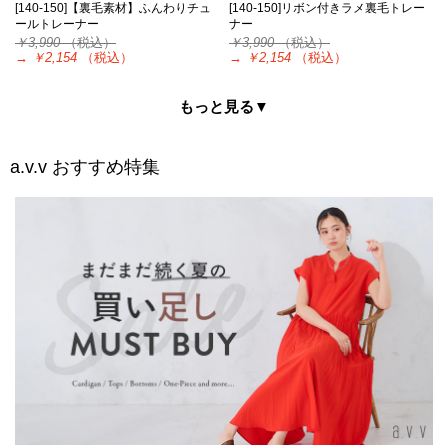
[140-150]【裏毛素材】ふんわりチュ
[140-150]リボン付きラメ裏毛トレー
ールトレーナー
ナー
￥3,990
（税込）
￥3,990
（税込）
→
￥2,154
（税込）
→
￥2,154
（税込）
もっと見る▼
a.v.v
おすすめ特集