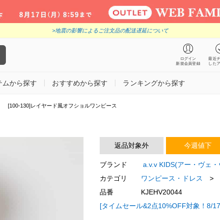
>地震の影響によるご注文品の配送遅延について
ログイン
最近
新規会員登録
した
テムから探す
おすすめから探す
ランキングから探す
[100-130]レイヤード風オフショルワンピース
返品対象外
今週値下
ブランド
a.v.v KIDS(アー・ヴェ
カテゴリ
ワンピース・ドレス
>
品番
KJEHV20044
[タイムセール&2点10%OFF対象！8/17 