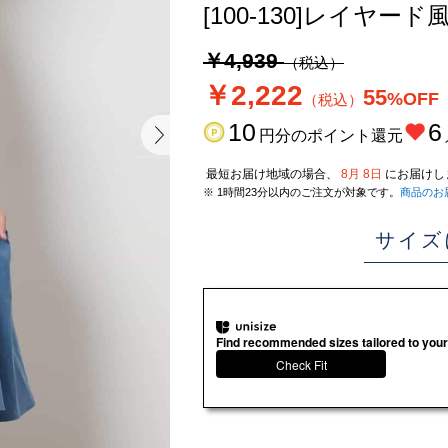
[100-130]レイヤ
￥4,939
（税込）
￥2,222
55
%OFF
（税込）
10
6
円分のポイント還元
最短お届け地域の場合、
8月 8日
にお届けし
※ 1時間23分以内のご注文が対象です。
商品のお
サイズ
Find recommended sizes tailored to your
Check Fit