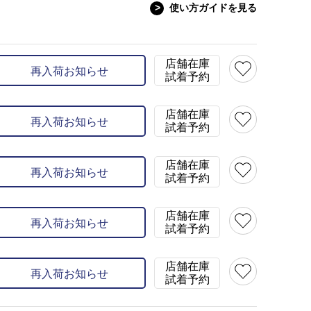
>
使い方ガイドを見る
model:H179 B90 W78 H89 s
XL(50)
×
XXL(52)
×
在庫
S(44)
×
M(4
店舗在庫
再入荷お知らせ
試着予約
カラー
ライトグレー(9
店舗在庫
再入荷お知らせ
試着予約
店舗在庫
再入荷お知らせ
試着予約
店舗在庫
再入荷お知らせ
試着予約
店舗在庫
再入荷お知らせ
試着予約