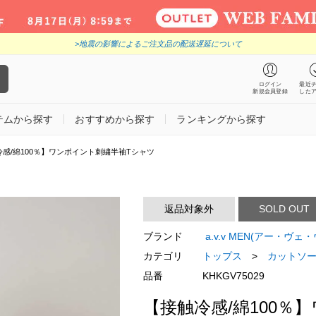
>地震の影響によるご注文品の配送遅延について
ログイン
最近
新規会員登録
した
テムから探す
おすすめから探す
ランキングから探す
感/綿100％】ワンポイント刺繍半袖Tシャツ
返品対象外
SOLD OUT
ブランド
a.v.v MEN(アー・ヴェ・
カテゴリ
トップス
>
カットソー
品番
KHKGV75029
【接触冷感/綿100％