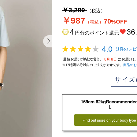
￥3,289
（税込）
￥987
70
%OFF
（税込）
4
36
円分のポイント還元
4.0
(1件のレビ
最短お届け地域の場合、
8月 8日
にお届けし
※17時間36分以内のご注文が対象です。
商品のお
サイズ
169cm 62kgRecommende
L
Find out more on your body type