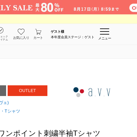
ゲスト
様
チェック
本年度会員ステージ：ゲスト
お気に入り
カート
メニュー
アイテム
OUTLET
ヴェ)
・Tシャツ
】ワンポイント刺繍半袖Tシャツ