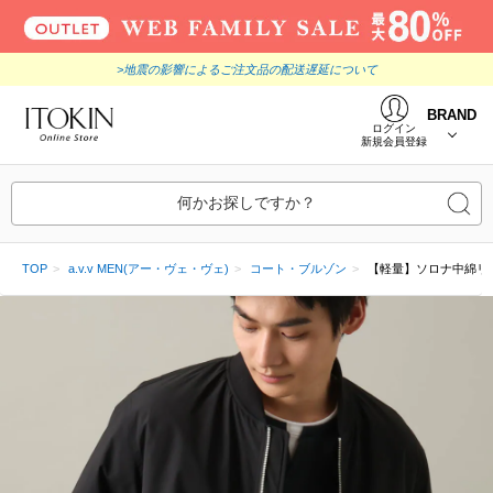
>地震の影響によるご注文品の配送遅延について
BRAND
ログイン
新規会員登録
何かお探しですか？
TOP
a.v.v MEN(アー・ヴェ・ヴェ)
コート・ブルゾン
【軽量】ソロナ中綿リ