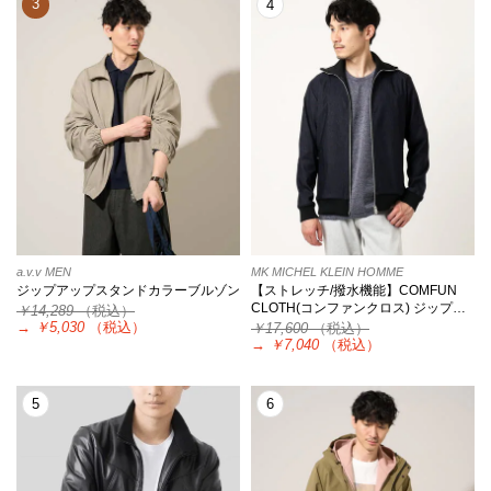
3
4
a.v.v MEN
MK MICHEL KLEIN HOMME
ジップアップスタンドカラーブルゾン
【ストレッチ/撥水機能】COMFUN
CLOTH(コンファンクロス) ジップ…
￥14,289
（税込）
→
￥5,030
（税込）
￥17,600
（税込）
→
￥7,040
（税込）
5
6