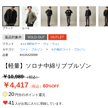
ブラック
カーキ
返品対象外
SOLD OUT
OUTLET
ブランド
a.v.v MEN(アー・ヴェ・ヴェ)
カテゴリ
コート・ブルゾン
>
その他のコート・ブルゾン
品番
KHJAA20099
【軽量】ソロナ中綿リブブルゾン
￥10,989
（税込）
￥4,417
60
（税込）
%OFF
20
円分のポイント還元
41
人がお気に入りに登録しています。