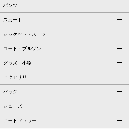
パンツ
カットソー・Tシャツ
すべてのワンピース・ドレス
Jocomomola
スカート
ブラウス・シャツ
ワンピース
すべてのパンツ
TARA JARMON
ジャケット・スーツ
ニット・セーター
ドレス
フルレングスパンツ
すべてのスカート
ZAPA
コート・ブルゾン
カーディガン
チュニック
クロップド・半端丈パンツ
ロング・マキシ丈スカート
すべてのジャケット・スーツ
TONEA
グッズ・小物
アンサンブルセット
ジャンパースカート
ガウチョ・ワイドパンツ
ひざ丈スカート
テーラードジャケット
すべてのコート・ブルゾン
al'aise modulation
アクセサリー
ベスト・ジレ
その他のワンピース・ドレス
ハーフ・ショート丈パンツ
ミモレ丈スカート
ノーカラージャケット
トレンチコート
すべてのグッズ・小物
GEORGES RECH
バッグ
パーカー
サロペット・オールインワン
ショート・ミニ丈スカート
セットアップ
ピーコート
マスク
すべてのアクセサリー
GIANNI LO GIUDICE
シューズ
タンクトップ・キャミソール
その他のパンツ
その他のスカート
セットアップジャケット
ダッフルコート
ストール・マフラー・スヌード
ネックレス
すべてのバッグ
CHRISTIAN AUJARD
アートフラワー
スウェット・ジャージー
セットアップパンツ
チェスターコート
ベルト・サスペンダー
ピアス・イヤリング
トートバッグ
すべてのシューズ
CHRISTIAN AUJARD Lサイズ