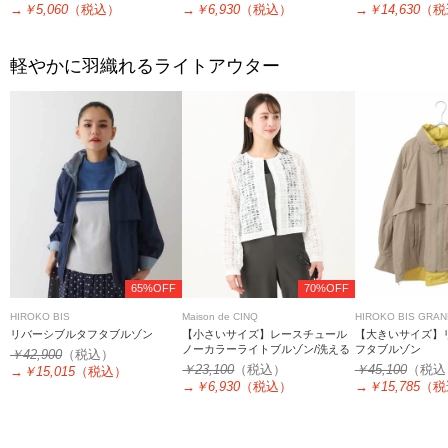
→
￥5,060
（税込）
→
￥6,930
（税込）
→
￥14,630
（税
軽やかに羽織れるライトアウター
65%OFF
70%OFF
HIROKO BIS
Maison de CINQ
HIROKO BIS GRA
リバーシブルタフタブルゾン
【小さいサイズ】レースチュール
【大きいサイズ】
ノーカラーライトブルゾン/洗える
フタブルゾン
￥42,900
（税込）
￥23,100
（税込）
￥45,100
（税込
→
￥15,015
（税込）
→
￥6,930
（税込）
→
￥15,785
（税