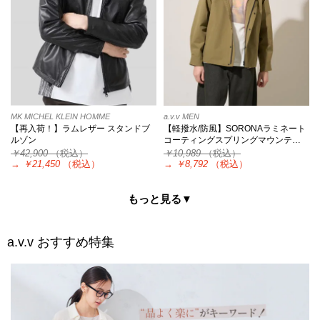
MK MICHEL KLEIN HOMME
a.v.v MEN
【再入荷！】ラムレザー スタンドブ
【軽撥水/防風】SORONAラミネート
ルゾン
コーティングスプリングマウンテ…
￥42,900
（税込）
￥10,989
（税込）
→
￥21,450
（税込）
→
￥8,792
（税込）
もっと見る▼
a.v.v
おすすめ特集