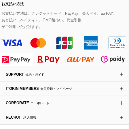
お支払い方法
その他のトップス
セットアップスカート
モッズコート
帽子
ブレスレット・バングル
ショルダーバッグ
パンプス
すべてのアートフラワー
eur3
お支払い方法は、クレジットカード、PayPay、楽天ペイ、au PAY、
あと払い（ペイディ）、GMO後払い、代金引換
セットアップワンピース
ステンカラーコート
ヘアアクセサリー
ブローチ・コサージュ
ボストンバッグ
スニーカー
ローズ
Maison de CINQ
がご利用いただけます。
その他のジャケット・スーツ
ノーカラーコート
財布・名刺入れ・ケース
その他のアクセサリー
クラッチバッグ
ブーツ・ブーティー
オーキッド・胡蝶蘭
MK MICHEL KLEIN BAG
ライダースジャケット
ハンカチ・バンダナ
バックパック・リュック
フラットシューズ
カサブランカ・カラー
HIROKO KOSHINO
デニムジャケット
手袋
ボディバッグ・メッセンジャーバッグ
ローファー
ラナンキュラス
re:edition project 165
SUPPORT
規約・ガイド
ダウンジャケット・コート
チャーム・ストラップ
トラベルバッグ
ドレスシューズ
ポプリアレンジ＆フレグランス
HIROKO BIS
ITOKIN MEMBERS
会員登録・マイページ
その他のコート・ブルゾン
ネクタイ
ビジネスバッグ
サンダル・ミュール
グリーン
HIROKO BIS GRANDE
CORPORATE
コーポレート
ポーチ
その他のバッグ
その他のシューズ
その他のアートフラワー
RECRUIT
求人情報
傘・日傘