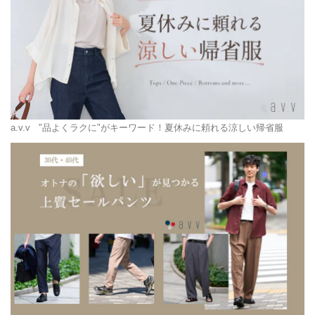
a.v.v
"品よくラクに"がキーワード！夏休みに頼れる涼しい帰省服