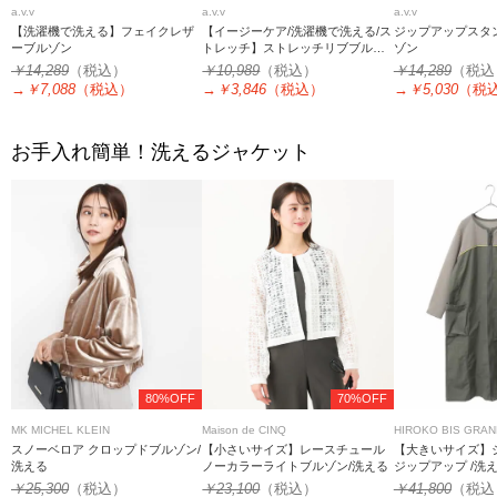
a.v.v
a.v.v
a.v.v
【洗濯機で洗える】フェイクレザ
【イージーケア/洗濯機で洗える/ス
ジップアップスタ
ーブルゾン
トレッチ】ストレッチリブブルゾ
ゾン
ン
￥14,289
（税込）
￥10,989
（税込）
￥14,289
（税込
→
￥7,088
（税込）
→
￥3,846
（税込）
→
￥5,030
（税
お手入れ簡単！洗えるジャケット
80%OFF
70%OFF
MK MICHEL KLEIN
Maison de CINQ
HIROKO BIS GRA
スノーベロア クロップドブルゾン/
【小さいサイズ】レースチュール
【大きいサイズ】
洗える
ノーカラーライトブルゾン/洗える
ジップアップ /洗
￥25,300
（税込）
￥23,100
（税込）
￥41,800
（税込