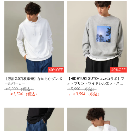
40%OFF
40%OFF
【累計2.5万枚販売】なめらかダンボ
【HIDEYUKI SUTO×a.v.vコラボ】フ
ールパーカー
ォトプリントワイドシルエットス…
￥5,990
（税込）
￥5,990
（税込）
→
￥3,594
（税込）
→
￥3,594
（税込）