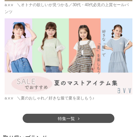
a.v.v
＼オトナの欲しいが見つかる／30代・40代必見の上質セールパ
ンツ
a.v.v
＼夏のおしゃれ／好きな服で夏を楽しもう♪
特集一覧