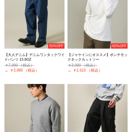
50%OFF
60%OFF
【大人デニム】デニムワンタックワイ
【ジャケインにオススメ】ポンチモッ
ドパンツ 15.8OZ
クネックカットソー
￥7,990
（税込）
￥3,990
（税込）
→
￥3,995
（税込）
→
￥1,615
（税込）