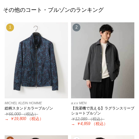
その他のコート・ブルゾンのランキング
1
2
MICHEL KLEIN HOMME
a.v.v MEN
総柄スタンドカラーブルゾン
【洗濯機で洗える】ラグランスリーブ
ショートブルゾン
￥66,000
（税込）
→
￥19,800
（税込）
￥12,089
（税込）
→
￥4,859
（税込）