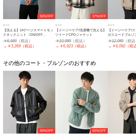
50%OFF
37%OFF
a.v.v
a.v.v
a.v.v
【洗える】14ゲージスマートモッ
【イージーケア/洗濯機で洗える】
【イージーケア/
クネックニット〈ON/OFF
ツイードCPOジャケット
ゼスエードブルゾ
SERIES〉
える】
￥6,589
（税込）
￥10,989
（税込）
￥12,089
（税込
→
￥3,269
（税込）
→
￥6,923
（税込）
→
￥6,092
（税
その他のコート・ブルゾンのおすすめ
50%OFF
65%OFF