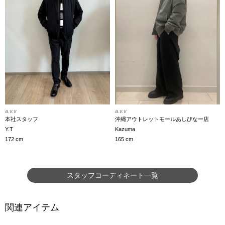
a.v.v
a.v.v
本社スタッフ
沖縄アウトレットモールあしびなー店
Y.T
Kazuma
172 cm
165 cm
スタッフコーディネート一覧
関連アイテム