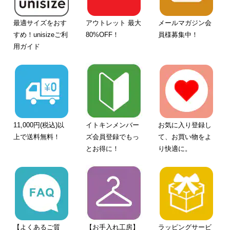
最適サイズをおす
アウトレット 最大
メールマガジン会
すめ！unisizeご利
80%OFF！
員様募集中！
用ガイド
11,000円(税込)以
イトキンメンバー
お気に入り登録し
上で送料無料！
ズ会員登録でもっ
て、お買い物をよ
とお得に！
り快適に。
【よくあるご質
【お手入れ工房】
ラッピングサービ