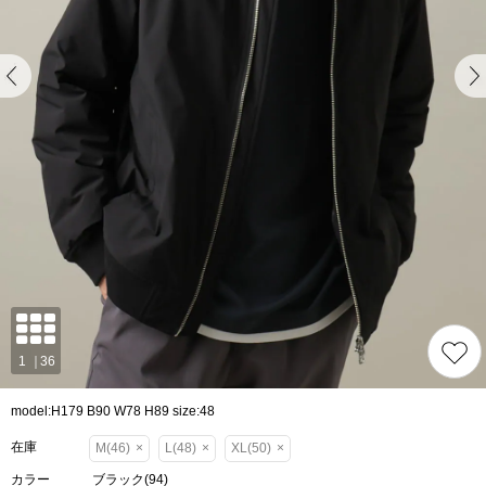
model:H179 B90 W78 H89 size:48
在庫
M(46)
×
L(48)
×
XL(50)
×
カラー
ブラック(94)