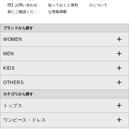
問】お問い合わせ
知っておくと便利
スについて
前にご確認くださ
な情報満載
い。
ブランドから探す
WOMEN
MEN
a.v.v
KIDS
MICHEL KLEIN
a.v.v
OTHERS
MK MICHEL KLEIN
MICHEL KLEIN HOMME
a.v.v
カテゴリから探す
OFUON le MK
MK MICHEL KLEIN HOMME
MK MICHEL KLEIN BAG
トップス
Sybilla
EMILIO ROBBA
ワンピース・ドレス
すべてのトップス
S sybilla
BUYERS SELECT