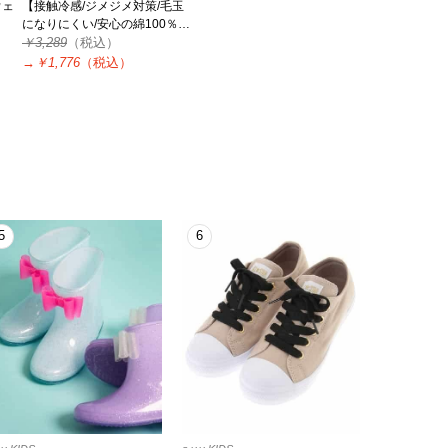
ウェ
【接触冷感/ジメジメ対策/毛玉
になりにくい/安心の綿100％】
[140-150]フリルオフショルTシ
￥3,289
（税込）
ャツ
→
￥1,776
（税込）
5
6