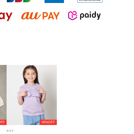
OFF
46%OFF
a.v.v