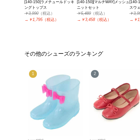
[140-150]ラメチュールドッキ
[140-150][マルチWAY]メッシュ
[14
ングトップス
ニットセット
スウ
￥3,990
（税込）
￥5,489
（税込）
￥3,9
→
￥1,795
（税込）
→
￥3,458
（税込）
→
￥1
その他のシューズのランキング
1
2