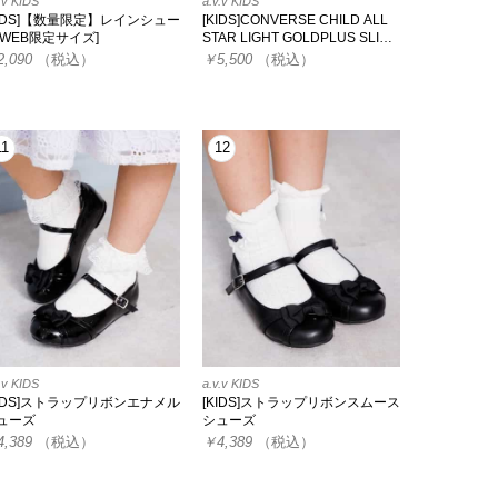
.v KIDS
a.v.v KIDS
KIDS]【数量限定】レインシュー
[KIDS]CONVERSE CHILD ALL
[WEB限定サイズ]
STAR LIGHT GOLDPLUS SLI…
2,090
（税込）
￥5,500
（税込）
11
12
.v KIDS
a.v.v KIDS
KIDS]ストラップリボンエナメル
[KIDS]ストラップリボンスムース
ューズ
シューズ
4,389
（税込）
￥4,389
（税込）