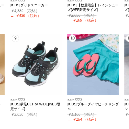
a.v.v KIDS
a.v.v KIDS
a.v
ュー
[KIDS]ダッドスニーカー
[KIDS]【数量限定】レインシュー
[
ズ[WEB限定サイズ]
ズ
￥4,389
（税込）
￥2,090
（税込）
￥
→
￥439
（税込）
→
￥209
（税込）
9
10
a.v.v KIDS
a.v.v KIDS
a.v
ー
[KIDS]瞬足ULTRA WIDE[WEB限
[KIDS]ブルーダイヤビーチサンダ
[
定サイズ]
ル
シ
￥3,630
（税込）
￥1,100
（税込）
￥
→
￥154
（税込）