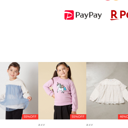
55%OFF
55%OFF
46%
a.v.v
a.v.v