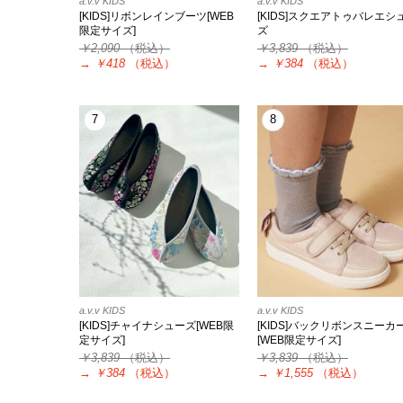
a.v.v KIDS
a.v.v KIDS
[KIDS]リボンレインブーツ[WEB
[KIDS]スクエアトゥバレエシ
限定サイズ]
ズ
￥2,090
（税込）
￥3,839
（税込）
→
￥418
（税込）
→
￥384
（税込）
7
8
a.v.v KIDS
a.v.v KIDS
[KIDS]チャイナシューズ[WEB限
[KIDS]バックリボンスニーカ
定サイズ]
[WEB限定サイズ]
￥3,839
（税込）
￥3,839
（税込）
→
￥384
（税込）
→
￥1,555
（税込）