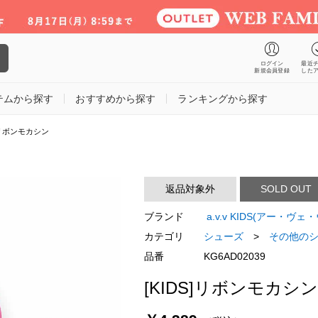
ログイン
最近
新規会員登録
した
テムから探す
おすすめから探す
ランキングから探す
S]リボンモカシン
返品対象外
SOLD OUT
ブランド
a.v.v KIDS(アー・ヴェ
カテゴリ
シューズ
>
その他の
品番
KG6AD02039
[KIDS]リボンモカシン