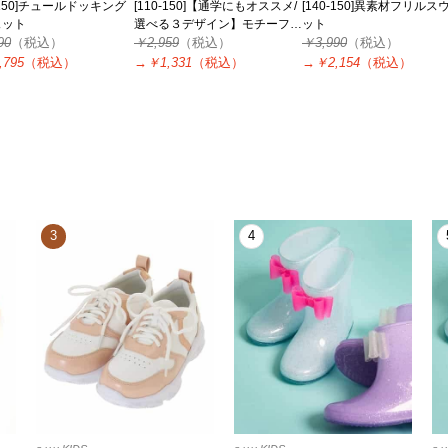
0-150]チュールドッキング
[110-150]【通学にもオススメ/
[140-150]異素材フリルス
ェット
選べる３デザイン】モチーフア
ット
90
（税込）
ソートトレーナー
￥2,959
（税込）
￥3,990
（税込）
,795
（税込）
→
￥1,331
（税込）
→
￥2,154
（税込）
3
4