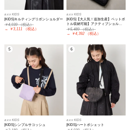
a.v.v KIDS
a.v.v KIDS
[KIDS]キルティングリボンショルダー
[KIDS]【大人気！追加生産】ペットボ
トル収納可能】アクティブショル…
￥4,939
（税込）
→
￥3,111
（税込）
￥5,489
（税込）
→
￥4,392
（税込）
5
6
a.v.v KIDS
a.v.v KIDS
[KIDS]シンプルサコッシュ
[KIDS]ハートポシェット