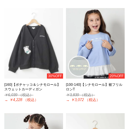
30%OFF
20%OFF
[160]【ポチャッコ＆シナモロール】
[100-140]【シナモロール】裾フリル
スウェットカーディガン
ロンT
￥6,039
（税込）
￥3,839
（税込）
→
￥4,228
（税込）
→
￥3,072
（税込）