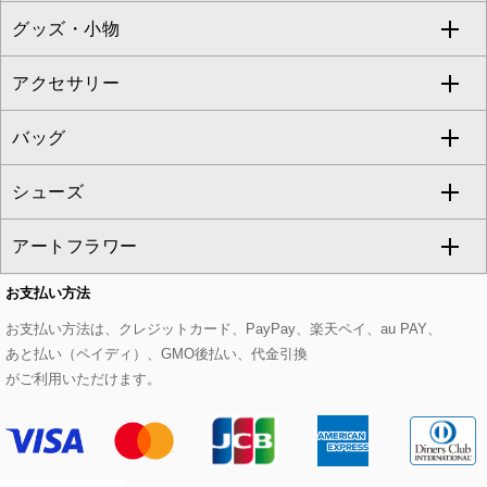
グッズ・小物
アンサンブルセット
ジャンパースカート
ガウチョ・ワイドパンツ
ひざ丈スカート
テーラードジャケット
すべてのコート・ブルゾン
al'aise modulation
アクセサリー
ベスト・ジレ
その他のワンピース・ドレス
ハーフ・ショート丈パンツ
ミモレ丈スカート
ノーカラージャケット
トレンチコート
すべてのグッズ・小物
GEORGES RECH
バッグ
パーカー
サロペット・オールインワン
ショート・ミニ丈スカート
セットアップ
ピーコート
マスク
すべてのアクセサリー
GIANNI LO GIUDICE
シューズ
タンクトップ・キャミソール
その他のパンツ
その他のスカート
セットアップジャケット
ダッフルコート
ストール・マフラー・スヌード
ネックレス
すべてのバッグ
CHRISTIAN AUJARD
アートフラワー
スウェット・ジャージー
セットアップパンツ
チェスターコート
ベルト・サスペンダー
ピアス・イヤリング
トートバッグ
すべてのシューズ
CHRISTIAN AUJARD Lサイズ
お支払い方法
その他のトップス
セットアップスカート
モッズコート
帽子
ブレスレット・バングル
ショルダーバッグ
パンプス
すべてのアートフラワー
eur3
お支払い方法は、クレジットカード、PayPay、楽天ペイ、au PAY、
あと払い（ペイディ）、GMO後払い、代金引換
セットアップワンピース
ステンカラーコート
ヘアアクセサリー
ブローチ・コサージュ
ボストンバッグ
スニーカー
ローズ
Maison de CINQ
がご利用いただけます。
その他のジャケット・スーツ
ノーカラーコート
財布・名刺入れ・ケース
その他のアクセサリー
クラッチバッグ
ブーツ・ブーティー
オーキッド・胡蝶蘭
MK MICHEL KLEIN BAG
ライダースジャケット
ハンカチ・バンダナ
バックパック・リュック
フラットシューズ
カサブランカ・カラー
HIROKO KOSHINO