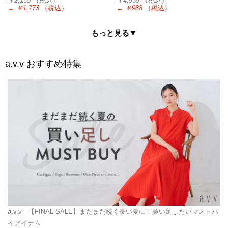
￥2,189
（税込）
￥4,939
（税込）
→
￥1,773
（税込）
→
￥988
（税込）
もっと見る▼
a.v.v
おすすめ特集
a.v.v
【FINAL SALE】まだまだ続く長い夏に！買い足したいマストバ
イアイテム