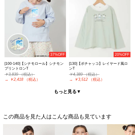
37%OFF
20%OFF
[100-140]【シナモロール】シナモン
[130]【ポチャッコ】レイヤード風ロ
プリントロンT
ンT
￥3,839
（税込）
￥4,389
（税込）
→
￥2,418
（税込）
→
￥3,512
（税込）
もっと見る▼
この商品を見た人はこんな商品も見ています