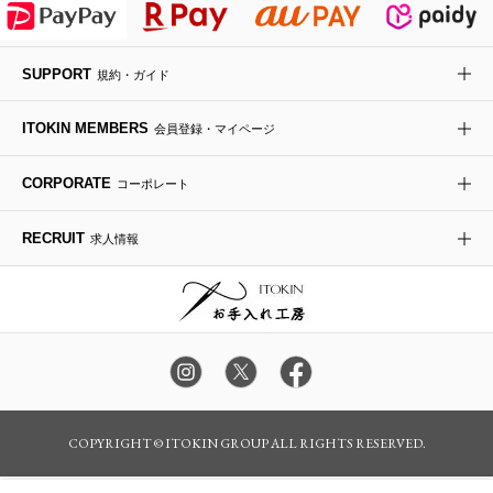
デニムジャケット
手袋
ボディバッグ・メッセンジャーバッグ
ローファー
ラナンキュラス
re:edition project 165
SUPPORT
規約・ガイド
ダウンジャケット・コート
チャーム・ストラップ
トラベルバッグ
ドレスシューズ
ポプリアレンジ＆フレグランス
HIROKO BIS
ITOKIN MEMBERS
会員登録・マイページ
その他のコート・ブルゾン
ネクタイ
ビジネスバッグ
サンダル・ミュール
グリーン
HIROKO BIS GRANDE
CORPORATE
コーポレート
ポーチ
その他のバッグ
その他のシューズ
その他のアートフラワー
RECRUIT
求人情報
傘・日傘
アイウェア
レッグウェア
時計
カラー・サイズを選択してカートに入れる
COPYRIGHT © ITOKIN GROUP ALL RIGHTS RESERVED.
その他のグッズ・小物