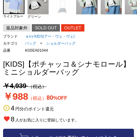
ライトブルー
グリーン
返品対象外
SOLD OUT
OUTLET
ブランド
a.v.v KIDS(アー・ヴェ・ヴェ)
カテゴリ
バッグ
>
ショルダーバッグ
品番
KG5EA01044
[KIDS]【ポチャッコ＆シナモロール】
ミニショルダーバッグ
￥4,939
（税込）
￥988
80
（税込）
%OFF
4
円分のポイント還元
8
人がお気に入りに登録しています。