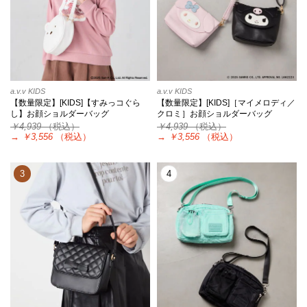
a.v.v KIDS
a.v.v KIDS
【数量限定】[KIDS]【すみっコぐら
【数量限定】[KIDS]［マイメロディ／
し】お顔ショルダーバッグ
クロミ］お顔ショルダーバッグ
￥4,939
（税込）
￥4,939
（税込）
→
￥3,556
（税込）
→
￥3,556
（税込）
3
4