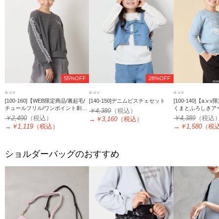
55%OFF
28%OFF
a.v.v
a.v.v
a.v.v
[100-160]【WEB限定商品/裏起毛/
[140-150]デニムビスチェセット
[100-140]【a.v
チュールフリル/ワンポイント刺繍/
くまとふろしきア
￥4,389
（税込）
クロップド丈】チュールスリーブ
ぐらしジャカード
￥2,490
（税込）
￥4,389
（税込
→
￥3,160
（税込）
クロップドトレーナー
→
￥1,119
（税込）
→
￥1,580
（税
ショルダーバッグのおすすめ