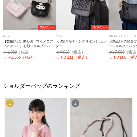
28%OFF
37%OFF
a.v.v
a.v.v
MK MICHEL KLEIN
【数量限定】[KIDS]［マイメロデ
[KIDS]キルティングリボンショル
[500g以下の軽量
ィ／クロミ］お顔ショルダーバッ
ダー
ーショルダーバッ
グ
￥4,939
（税込）
￥4,939
（税込）
￥17,600
（税込
→
￥3,556
（税込）
→
￥3,111
（税込）
→
￥8,800
（税
ショルダーバッグのランキング
1
2