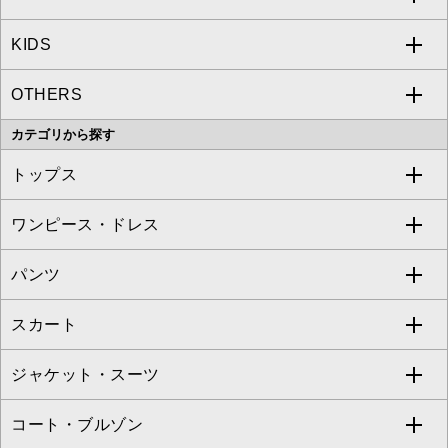
KIDS
MICHEL KLEIN
a.v.v
OTHERS
MK MICHEL KLEIN
MICHEL KLEIN HOMME
a.v.v
カテゴリから探す
OFUON le MK
MK MICHEL KLEIN HOMME
MK MICHEL KLEIN BAG
トップス
Sybilla
EMILIO ROBBA
ワンピース・ドレス
すべてのトップス
S sybilla
BUYERS SELECT
パンツ
カットソー・Tシャツ
すべてのワンピース・ドレス
Jocomomola
スカート
ブラウス・シャツ
ワンピース
すべてのパンツ
TARA JARMON
ジャケット・スーツ
ニット・セーター
ドレス
フルレングスパンツ
すべてのスカート
ZAPA
コート・ブルゾン
カーディガン
チュニック
クロップド・半端丈パンツ
ロング・マキシ丈スカート
すべてのジャケット・スーツ
TONEA