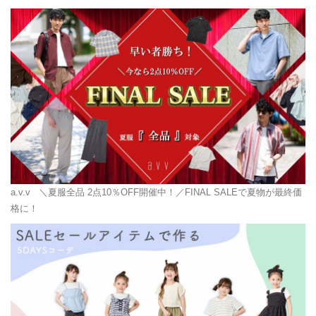
a.v.v
＼夏服全品 2点10％OFF開催中！／FINAL SALEで夏物が最終価
格に！