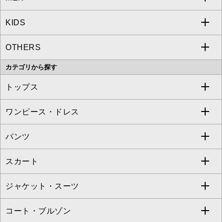
KIDS
MICHEL KLEIN
a.v.v
OTHERS
MK MICHEL KLEIN
MICHEL KLEIN HOMME
a.v.v
カテゴリから探す
OFUON le MK
MK MICHEL KLEIN HOMME
MK MICHEL KLEIN BAG
トップス
Sybilla
EMILIO ROBBA
ワンピース・ドレス
すべてのトップス
S sybilla
BUYERS SELECT
パンツ
カットソー・Tシャツ
すべてのワンピース・ドレス
Jocomomola
スカート
ブラウス・シャツ
ワンピース
すべてのパンツ
TARA JARMON
ジャケット・スーツ
ニット・セーター
ドレス
フルレングスパンツ
すべてのスカート
ZAPA
コート・ブルゾン
カーディガン
チュニック
クロップド・半端丈パンツ
ロング・マキシ丈スカート
すべてのジャケット・スーツ
TONEA