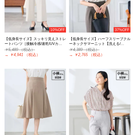
10%OFF
37%OFF
【低身長サイズ】スッキリ見えストレ
【低身長サイズ】ハーフスリーブクル
ートパンツ［接触冷感/速乾/UVカ…
ーネックサマーニット【洗える/…
￥5,489
（税込）
￥4,389
（税込）
→
￥4,941
（税込）
→
￥2,765
（税込）