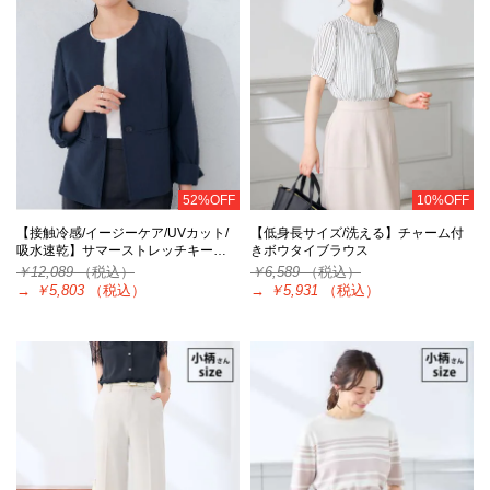
52%OFF
10%OFF
【接触冷感/イージーケア/UVカット/
【低身長サイズ/洗える】チャーム付
吸水速乾】サマーストレッチキー…
きボウタイブラウス
￥12,089
（税込）
￥6,589
（税込）
→
￥5,803
（税込）
→
￥5,931
（税込）