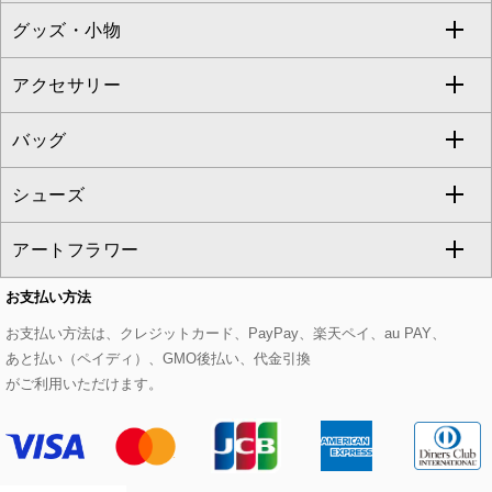
グッズ・小物
アンサンブルセット
ジャンパースカート
ガウチョ・ワイドパンツ
ひざ丈スカート
テーラードジャケット
すべてのコート・ブルゾン
al'aise modulation
アクセサリー
ベスト・ジレ
その他のワンピース・ドレス
ハーフ・ショート丈パンツ
ミモレ丈スカート
ノーカラージャケット
トレンチコート
すべてのグッズ・小物
GEORGES RECH
バッグ
パーカー
サロペット・オールインワン
ショート・ミニ丈スカート
セットアップ
ピーコート
マスク
すべてのアクセサリー
GIANNI LO GIUDICE
シューズ
タンクトップ・キャミソール
その他のパンツ
その他のスカート
セットアップジャケット
ダッフルコート
ストール・マフラー・スヌード
ネックレス
すべてのバッグ
CHRISTIAN AUJARD
アートフラワー
スウェット・ジャージー
セットアップパンツ
チェスターコート
ベルト・サスペンダー
ピアス・イヤリング
トートバッグ
すべてのシューズ
CHRISTIAN AUJARD Lサイズ
お支払い方法
その他のトップス
セットアップスカート
モッズコート
帽子
ブレスレット・バングル
ショルダーバッグ
パンプス
すべてのアートフラワー
eur3
お支払い方法は、クレジットカード、PayPay、楽天ペイ、au PAY、
あと払い（ペイディ）、GMO後払い、代金引換
セットアップワンピース
ステンカラーコート
ヘアアクセサリー
ブローチ・コサージュ
ボストンバッグ
スニーカー
ローズ
Maison de CINQ
がご利用いただけます。
その他のジャケット・スーツ
ノーカラーコート
財布・名刺入れ・ケース
その他のアクセサリー
クラッチバッグ
ブーツ・ブーティー
オーキッド・胡蝶蘭
MK MICHEL KLEIN BAG
ライダースジャケット
ハンカチ・バンダナ
バックパック・リュック
フラットシューズ
カサブランカ・カラー
HIROKO KOSHINO