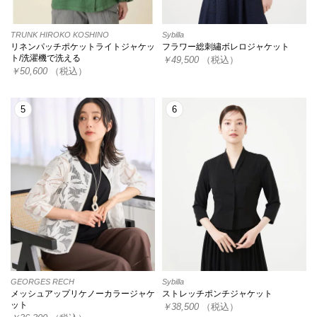
TRUNK HIROKO KOSHINO
Sybilla
リネンパッチポケットライトジャケッ
フラワー総刺繡ボレロジャケット
ト/洗濯機で洗える
￥49,500
（税込）
￥50,600
（税込）
5
6
GEORGES RECH
Sybilla
メッシュアップリケノーカラージャケ
ストレッチポンチジャケット
ット
￥38,500
（税込）