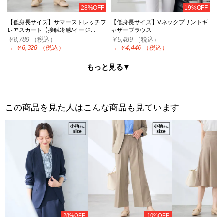
28%OFF
19%OFF
【低身長サイズ】サマーストレッチフ
【低身長サイズ】Vネックプリントギ
レアスカート【接触冷感/イージ…
ャザーブラウス
￥8,789
（税込）
￥5,489
（税込）
→
￥6,328
（税込）
→
￥4,446
（税込）
もっと見る▼
この商品を見た人はこんな商品も見ています
28%OFF
10%OFF