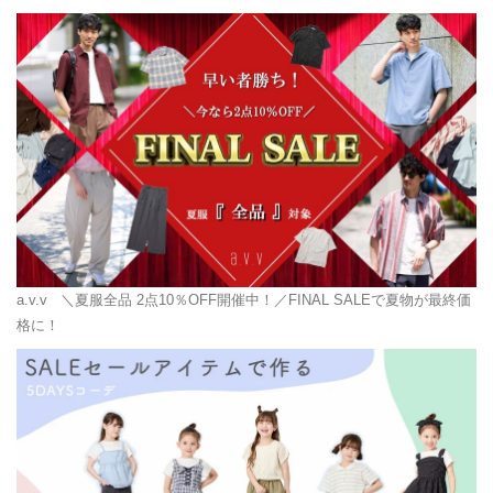
a.v.v
＼夏服全品 2点10％OFF開催中！／FINAL SALEで夏物が最終価
格に！