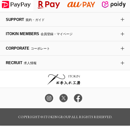
デニムジャケット
手袋
ボディバッグ・メッセンジャーバッグ
ローファー
ラナンキュラス
re:edition project 165
SUPPORT
規約・ガイド
ダウンジャケット・コート
チャーム・ストラップ
トラベルバッグ
ドレスシューズ
ポプリアレンジ＆フレグランス
HIROKO BIS
ITOKIN MEMBERS
会員登録・マイページ
その他のコート・ブルゾン
ネクタイ
ビジネスバッグ
サンダル・ミュール
グリーン
HIROKO BIS GRANDE
CORPORATE
コーポレート
ポーチ
その他のバッグ
その他のシューズ
その他のアートフラワー
RECRUIT
求人情報
傘・日傘
アイウェア
レッグウェア
時計
カラー・サイズを選択してカートに入れる
COPYRIGHT © ITOKIN GROUP ALL RIGHTS RESERVED.
その他のグッズ・小物