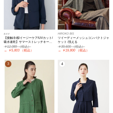
a.v.v
HIROKO BIS
【接触冷感/イージーケア/UVカット/
ツイーディーメッシュコンパクトジャ
吸水速乾】サマーストレッチキー…
ケット /洗える
￥12,089
（税込）
￥39,600
（税込）
→
￥5,803
（税込）
→
￥19,800
（税込）
3
4