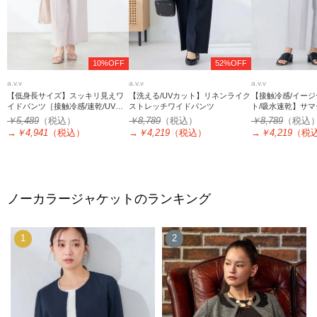
10%OFF
52%OFF
a.v.v
a.v.v
a.v.v
【低身長サイズ】スッキリ見えワ
【洗える/UVカット】リネンライク
【接触冷感/イージ
イドパンツ［接触冷感/速乾/UVカ
ストレッチワイドパンツ
ト/吸水速乾】サ
ット/イージーケア］
イドパンツ
￥5,489
（税込）
￥8,789
（税込）
￥8,789
（税込
→
￥4,941
（税込）
→
￥4,219
（税込）
→
￥4,219
（税
ノーカラージャケットのランキング
1
2