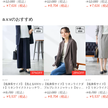
ネックジャケット
感/イージーケア/UVカット/吸水速
カラージャケット
￥12,089
（税込）
￥12,089
（税込）
￥12,089
（税込
乾】
→
￥7,616
（税込）
→
￥8,704
（税込）
→
￥7,616
（税
a.v.v
のおすすめ
37%OFF
28%OFF
a.v.v
a.v.v
a.v.v
【低身長サイズ】【洗える/UVカッ
【低身長サイズ】リネンライクダ
【低身長サイズ】【
ト】リネンライクストレッチワイ
ブルブレストジャケット【セット
ト】リネンライク
ドパンツ
アップ対応/接触冷感/UVカット/ア
トスカート
￥8,789
（税込）
￥12,089
（税込）
￥8,789
（税込
ンチピリング】
→
￥5,537
（税込）
→
￥8,704
（税込）
→
￥5,537
（税