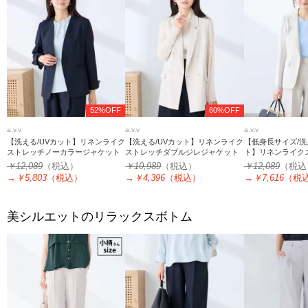
52%OFF
60%OFF
a.v.v
a.v.v
a.v.v
【洗える/UVカット】リネンライク
【洗える/UVカット】リネンライク
【低身長サイズ/洗
ストレッチノーカラージャケット
ストレッチダブルジレジャケット
ト】リネンライク
ラードジャケット
￥12,089
（税込）
￥10,989
（税込）
￥12,089
（税込
→
￥5,803
（税込）
→
￥4,396
（税込）
→
￥7,616
（税
美シルエットのリラックスボトム