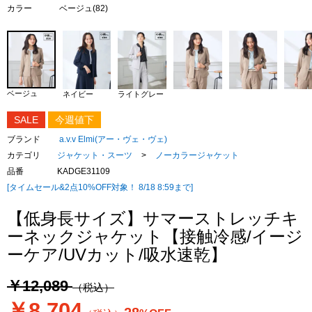
カラー
ベージュ(82)
ベージュ
ネイビー
ライトグレー
SALE
今週値下
ブランド
a.v.v Elmi(アー・ヴェ・ヴェ)
カテゴリ
ジャケット・スーツ
>
ノーカラージャケット
品番
KADGE31109
[タイムセール&2点10%OFF対象！ 8/18 8:59まで]
【低身長サイズ】サマーストレッチキ
ーネックジャケット【接触冷感/イージ
ーケア/UVカット/吸水速乾】
￥12,089
（税込）
￥8,704