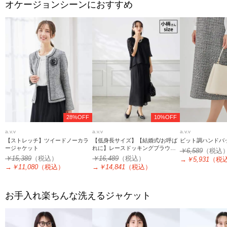
オケージョンシーンにおすすめ
28%OFF
10%OFF
a.v.v
a.v.v
a.v.v
【ストレッチ】ツイードノーカラ
【低身長サイズ】【結婚式/お呼ば
ビット調ハンドバ
ージャケット
れに】レースドッキングブラウ
￥6,589
（税込
ス・パンツセットアップ
￥15,389
（税込）
￥16,489
（税込）
→
￥5,931
（税
→
￥11,080
（税込）
→
￥14,841
（税込）
お手入れ楽ちんな洗えるジャケット