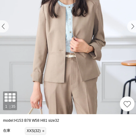
model:H153 B78 W58 H81 size32
在庫
XXS(32)
○