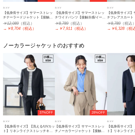
a.v.v
a.v.v
a.v.v
【低身長サイズ】サマーストレッ
【低身長サイズ】サマーストレッ
【低身長サイズ】
チテーラードジャケット【接触冷
チワイドパンツ【接触冷感/イージ
チフレアスカート
感/イージーケア/UVカット/吸水速
ーケア/UVカット/吸水速乾】
ジーケア/UVカッ
￥12,089
（税込）
￥8,789
（税込）
￥8,789
（税込
乾】
→
￥8,704
（税込）
→
￥7,911
（税込）
→
￥6,328
（税
ノーカラージャケットのおすすめ
37%OFF
28%OFF
a.v.v
a.v.v
a.v.v
【低身長サイズ】【洗える/UVカッ
【低身長サイズ】サマーストレッ
【低身長サイズ】【
ト】リネンライクストレッチキー
チノーカラージャケット【接触冷
ト】リネンライク