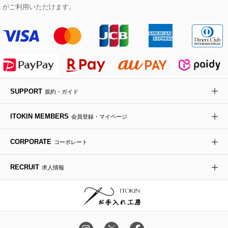
Maison de CINQ
がご利用いただけます。
その他のジャケット・スーツ
ノーカラーコート
財布・名刺入れ・ケース
その他のアクセサリー
クラッチバッグ
ブーツ・ブーティー
オーキッド・胡蝶蘭
MK MICHEL KLEIN BAG
ライダースジャケット
ハンカチ・バンダナ
バックパック・リュック
フラットシューズ
カサブランカ・カラー
HIROKO KOSHINO
デニムジャケット
手袋
ボディバッグ・メッセンジャーバッグ
ローファー
ラナンキュラス
re:edition project 165
SUPPORT
規約・ガイド
ダウンジャケット・コート
チャーム・ストラップ
トラベルバッグ
ドレスシューズ
ポプリアレンジ＆フレグランス
HIROKO BIS
ITOKIN MEMBERS
会員登録・マイページ
その他のコート・ブルゾン
ネクタイ
ビジネスバッグ
サンダル・ミュール
グリーン
HIROKO BIS GRANDE
CORPORATE
コーポレート
ポーチ
その他のバッグ
その他のシューズ
その他のアートフラワー
RECRUIT
求人情報
傘・日傘
アイウェア
レッグウェア