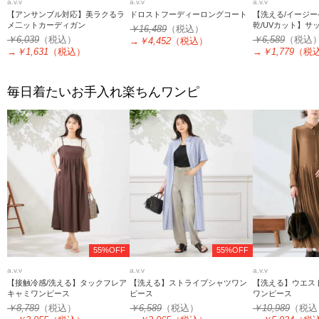
a.v.v
a.v.v
a.v.v
【アンサンブル対応】美ラクるラ
ドロストフーディーロングコート
【洗える/イージー
メ二ットカーディガン
乾/UVカット】サ
￥16,489
（税込）
ート【セットアッ
￥6,039
（税込）
￥6,589
（税込
→
￥4,452
（税込）
→
￥1,631
（税込）
→
￥1,779
（税
毎日着たいお手入れ楽ちんワンピ
55%OFF
55%OFF
a.v.v
a.v.v
a.v.v
【接触冷感/洗える】タックフレア
【洗える】ストライプシャツワン
【洗える】ウエス
キャミワンピース
ピース
ワンピース
￥8,789
（税込）
￥6,589
（税込）
￥10,989
（税込