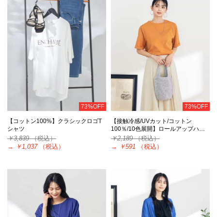
73%OFF
73%OFF
【コットン100%】クラシックロゴT
【接触冷感/UVカット/コットン
シャツ
100％/10色展開】ロールアップハ…
￥3,839
（税込）
￥2,189
（税込）
→
￥1,037
（税込）
→
￥591
（税込）