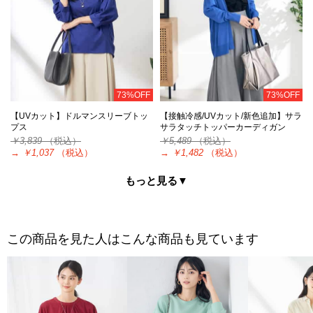
73%OFF
73%OFF
【UVカット】ドルマンスリーブトッ
【接触冷感/UVカット/新色追加】サラ
プス
サラタッチトッパーカーディガン
￥3,839
（税込）
￥5,489
（税込）
→
￥1,037
（税込）
→
￥1,482
（税込）
もっと見る▼
この商品を見た人はこんな商品も見ています