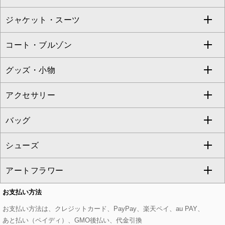
TARA JARMON
ジャケット・スーツ
ニット・セーター
ドレス
フルレングスパンツ
すべてのスカート
ZAPA
コート・ブルゾン
カーディガン
チュニック
クロップド・半端丈パンツ
ロング・マキシ丈スカート
すべてのジャケット・スーツ
TONEA
グッズ・小物
アンサンブルセット
ジャンパースカート
ガウチョ・ワイドパンツ
ひざ丈スカート
テーラードジャケット
すべてのコート・ブルゾン
al'aise modulation
アクセサリー
ベスト・ジレ
その他のワンピース・ドレス
ハーフ・ショート丈パンツ
ミモレ丈スカート
ノーカラージャケット
トレンチコート
すべてのグッズ・小物
GEORGES RECH
バッグ
パーカー
サロペット・オールインワン
ショート・ミニ丈スカート
セットアップ
ピーコート
マスク
すべてのアクセサリー
GIANNI LO GIUDICE
シューズ
タンクトップ・キャミソール
その他のパンツ
その他のスカート
セットアップジャケット
ダッフルコート
ストール・マフラー・スヌード
ネックレス
すべてのバッグ
CHRISTIAN AUJARD
アートフラワー
スウェット・ジャージー
セットアップパンツ
チェスターコート
ベルト・サスペンダー
ピアス・イヤリング
トートバッグ
すべてのシューズ
CHRISTIAN AUJARD Lサイズ
お支払い方法
その他のトップス
セットアップスカート
モッズコート
帽子
ブレスレット・バングル
ショルダーバッグ
パンプス
すべてのアートフラワー
eur3
お支払い方法は、クレジットカード、PayPay、楽天ペイ、au PAY、
あと払い（ペイディ）、GMO後払い、代金引換
セットアップワンピース
ステンカラーコート
ヘアアクセサリー
ブローチ・コサージュ
ボストンバッグ
スニーカー
ローズ