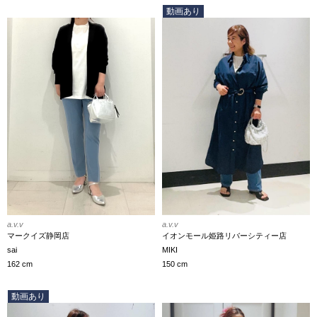
動画あり
a.v.v
a.v.v
マークイズ静岡店
イオンモール姫路リバーシティー店
sai
MIKI
162 cm
150 cm
動画あり