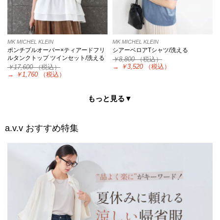
MK MICHEL KLEIN
MK MICHEL KLEIN
ポンチプルオーバー×ティアードフリ
シアーベロアTシャツ/洗える
ルタンクトップ ツインセット/洗える
￥8,800
（税込）
→
￥3,520
（税込）
￥17,600
（税込）
→
￥1,760
（税込）
もっと見る▼
a.v.v
おすすめ特集