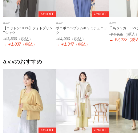
73%OFF
73%OFF
a.v.v
a.v.v
a.v.v
【コットン100％】フォトプリント
ポコポコペプラムキャミチュニッ
千鳥ジャガードペ
Tシャツ
ク
￥4,939
（税込
￥3,839
（税込）
￥4,990
（税込）
→
￥2,222
（税
→
￥1,037
（税込）
→
￥1,347
（税込）
a.v.v
のおすすめ
73%OFF
73%OFF