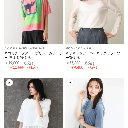
TRUNK HIROKO KOSHINO
MK MICHEL KLEIN
ネコモチーフアートプリントカットソ
キラキラシアーハイネックカットソ
ー /日本製/洗える
ー/洗える
￥39,600
（税込）
￥11,000
（税込）
→
￥11,880
（税込）
→
￥4,400
（税込）
5
6