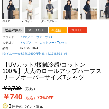
ネイビー
ホワイト
ダークグレー
返品対象外
SOLD OUT
今週値下
OUTLET
ブランド
a.v.v(アー・ヴェ・ヴェ)
カテゴリ
トップス
>
カットソー・Tシャツ
品番
K2KGA31024
[タイムセール&2点10%OFF対象！8/17 8:59まで]
【UVカット/接触冷感/コットン
100％】大人のロールアップハーフス
リーブオーバーサイズTシャツ
￥2,739
（税込）
￥740
73
（税込）
%OFF
3
円分のポイント還元