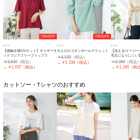
73%OFF
73%OFF
a.v.v
a.v.v
a.v.v
【接触冷感/UVカット】ギャザーネ
大人のロゴダンボールスウェット
【洗える/イージー
ックフレアスリーブトップス
毛玉になりにくい
￥4,939
（税込）
シアーシャツ
￥3,839
（税込）
￥4,389
（税込
→
￥1,334
（税込）
→
￥1,037
（税込）
→
￥1,185
（税
カットソー・Tシャツのおすすめ