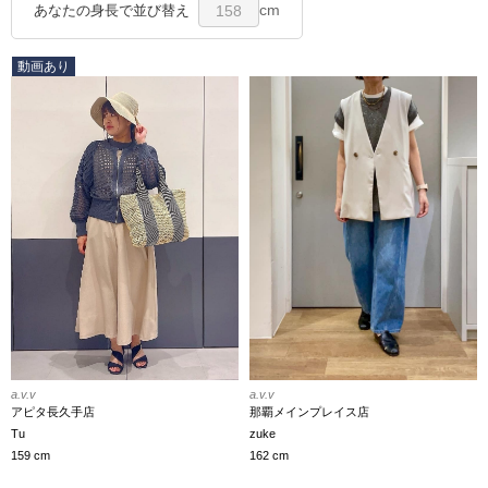
cm
あなたの身長で並び替え
158
動画あり
a.v.v
a.v.v
那覇メインプレイス店
アピタ長久手店
zuke
Tu
162 cm
159 cm