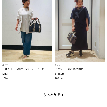
a.v.v
a.v.v
イオンモール札幌平岡店
イオンモール姫路リバーシティー店
ishi.koro
MIKI
164 cm
150 cm
もっと見る
▼