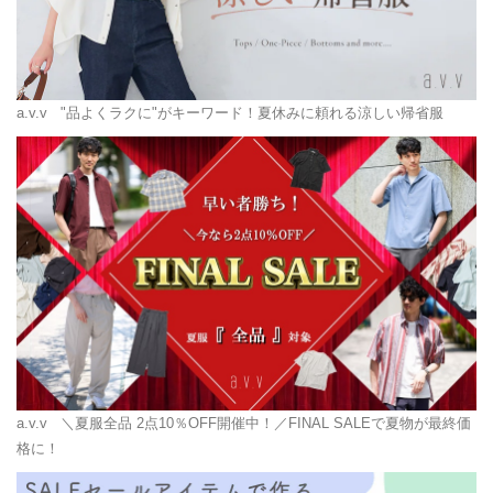
a.v.v
"品よくラクに"がキーワード！夏休みに頼れる涼しい帰省服
a.v.v
＼夏服全品 2点10％OFF開催中！／FINAL SALEで夏物が最終価
格に！