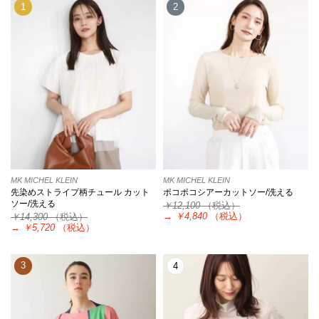
1
2
MK MICHEL KLEIN
MK MICHEL KLEIN
先染めストライプ柄チュール カット
ポコポコシアーカットソー/洗える
ソー/洗える
￥12,100
（税込）
→
￥4,840
（税込）
￥14,300
（税込）
→
￥5,720
（税込）
3
4