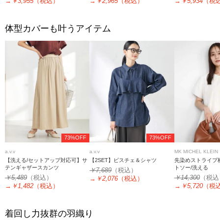
→
￥3,955
（税込）
→
￥2,965
（税込）
→
￥5,934
（税
体型カバーも叶うアイテム
73%OFF
73%OFF
a.v.v
a.v.v
MK MICHEL KLEIN
【洗える/セットアップ対応可】サ
【2SET】ビスチェ＆シャツ
先染めストライプ
テンギャザースカンツ
トソー/洗える
￥7,689
（税込）
￥5,489
（税込）
￥14,300
（税込
→
￥2,076
（税込）
→
￥1,482
（税込）
→
￥5,720
（税
着回し力抜群の羽織り