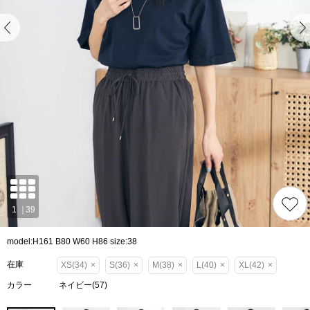
model:H161 B80 W60 H86 size:38
在庫
XS(34)
×
S(36)
×
M(38)
×
L(40)
×
XL(42)
×
カラー
ネイビー(57)