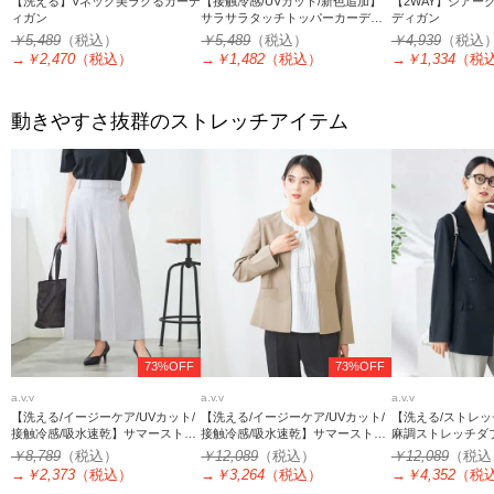
【洗える】Vネック美ラクるカーデ
【接触冷感/UVカット/新色追加】
【2WAY】シアー
ィガン
サラサラタッチトッパーカーディ
ディガン
ガン
￥5,489
（税込）
￥5,489
（税込）
￥4,939
（税込
→
￥2,470
（税込）
→
￥1,482
（税込）
→
￥1,334
（税
動きやすさ抜群のストレッチアイテム
73%OFF
73%OFF
a.v.v
a.v.v
a.v.v
【洗える/イージーケア/UVカット/
【洗える/イージーケア/UVカット/
【洗える/ストレッ
接触冷感/吸水速乾】サマーストレ
接触冷感/吸水速乾】サマーストレ
麻調ストレッチダ
ッチクロップドパンツ
ッチキーネックジャケット
ャケット
￥8,789
（税込）
￥12,089
（税込）
￥12,089
（税込
→
￥2,373
（税込）
→
￥3,264
（税込）
→
￥4,352
（税