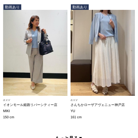
動画あり
動画あり
a.v.v
a.v.v
イオンモール姫路リバーシティー店
さんちかローザアヴェニュー神戸店
MIKI
YU
150 cm
161 cm