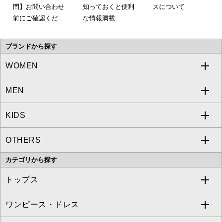
問】お問い合わせ
知っておくと便利
スについて
前にご確認くださ
な情報満載
い。
ブランドから探す
WOMEN
MEN
a.v.v
KIDS
MICHEL KLEIN
a.v.v
OTHERS
MK MICHEL KLEIN
MICHEL KLEIN HOMME
a.v.v
カテゴリから探す
OFUON le MK
MK MICHEL KLEIN HOMME
MK MICHEL KLEIN BAG
トップス
Sybilla
EMILIO ROBBA
ワンピース・ドレス
すべてのトップス
S sybilla
BUYERS SELECT