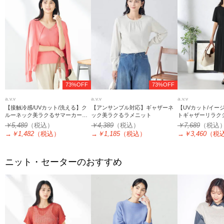
73%OFF
73%OFF
a.v.v
a.v.v
a.v.v
【接触冷感/UVカット/洗える】ク
【アンサンブル対応】ギャザーネ
【UVカット/イー
ルーネック美ラクるサマーカーデ
ック美ラクるラメニット
トギャザーリラク
ィガン
ス
￥5,489
（税込）
￥4,389
（税込）
￥7,689
（税込
→
￥1,482
（税込）
→
￥1,185
（税込）
→
￥3,460
（税
ニット・セーターのおすすめ