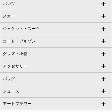
パンツ
カットソー・Tシャツ
すべてのワンピース・ドレス
Jocomomola
スカート
ブラウス・シャツ
ワンピース
すべてのパンツ
TARA JARMON
ジャケット・スーツ
ニット・セーター
ドレス
フルレングスパンツ
すべてのスカート
ZAPA
コート・ブルゾン
カーディガン
チュニック
クロップド・半端丈パンツ
ロング・マキシ丈スカート
すべてのジャケット・スーツ
TONEA
グッズ・小物
アンサンブルセット
ジャンパースカート
ガウチョ・ワイドパンツ
ひざ丈スカート
テーラードジャケット
すべてのコート・ブルゾン
al'aise modulation
アクセサリー
ベスト・ジレ
その他のワンピース・ドレス
ハーフ・ショート丈パンツ
ミモレ丈スカート
ノーカラージャケット
トレンチコート
すべてのグッズ・小物
GEORGES RECH
バッグ
パーカー
サロペット・オールインワン
ショート・ミニ丈スカート
セットアップ
ピーコート
マスク
すべてのアクセサリー
GIANNI LO GIUDICE
シューズ
タンクトップ・キャミソール
その他のパンツ
その他のスカート
セットアップジャケット
ダッフルコート
ストール・マフラー・スヌード
ネックレス
すべてのバッグ
CHRISTIAN AUJARD
アートフラワー
スウェット・ジャージー
セットアップパンツ
チェスターコート
ベルト・サスペンダー
ピアス・イヤリング
トートバッグ
すべてのシューズ
CHRISTIAN AUJARD Lサイズ