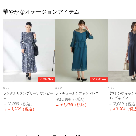
華やかなオケージョンアイテム
73%OFF
91%OFF
a.v.v
a.v.v
a.v.v
ランダムサテンプリーツワンピー
ラメチュールシフォンドレス
【マシンウォッシ
ス
コンビネゾン
￥13,990
（税込）
￥12,089
（税込）
￥12,089
（税込
→
￥1,258
（税込）
→
￥3,264
（税込）
→
￥3,264
（税