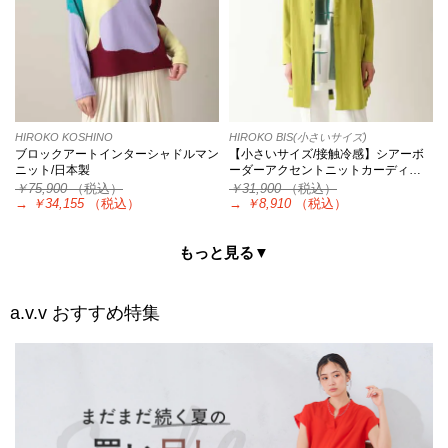
HIROKO KOSHINO
HIROKO BIS(小さいサイズ)
ブロックアートインターシャドルマン
【小さいサイズ/接触冷感】シアーボ
ニット/日本製
ーダーアクセントニットカーディ…
￥75,900
（税込）
￥31,900
（税込）
→
￥34,155
（税込）
→
￥8,910
（税込）
もっと見る▼
a.v.v
おすすめ特集