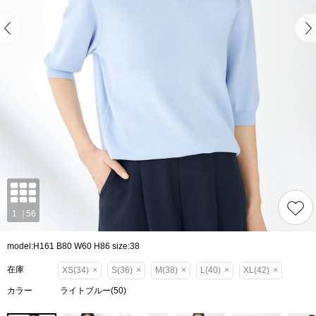
model:H161 B80 W60 H86 size:38
在庫
XS(34)
×
S(36)
×
M(38)
×
L(40)
×
XL(42)
×
カラー
ライトブルー(50)