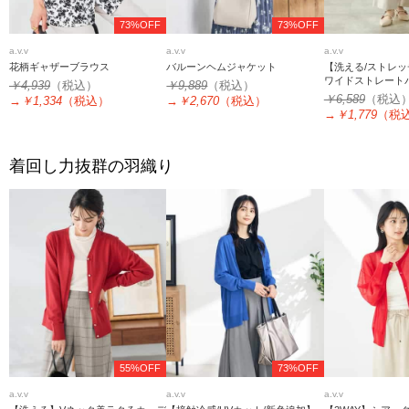
73%OFF
73%OFF
a.v.v
a.v.v
a.v.v
花柄ギャザーブラウス
バルーンヘムジャケット
【洗える/ストレ
ワイドストレート
￥4,939
（税込）
￥9,889
（税込）
￥6,589
（税込
→
￥1,334
（税込）
→
￥2,670
（税込）
→
￥1,779
（税
着回し力抜群の羽織り
55%OFF
73%OFF
a.v.v
a.v.v
a.v.v