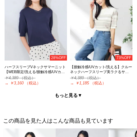
28%OFF
73%OFF
ハーフスリーブVネックサマーニット
【接触冷感/UVカット/洗える】クルー
【WEB限定/洗える/接触冷感/UVカ…
ネックハーフスリーブ美ラクるサ…
￥4,389
（税込）
￥4,389
（税込）
→
￥3,160
（税込）
→
￥1,185
（税込）
もっと見る▼
この商品を見た人はこんな商品も見ています