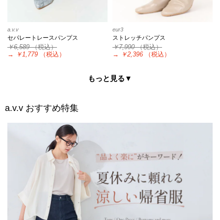
a.v.v
eur3
セパレートレースパンプス
ストレッチパンプス
￥6,589
（税込）
￥7,990
（税込）
→
￥1,779
（税込）
→
￥2,396
（税込）
もっと見る▼
a.v.v
おすすめ特集