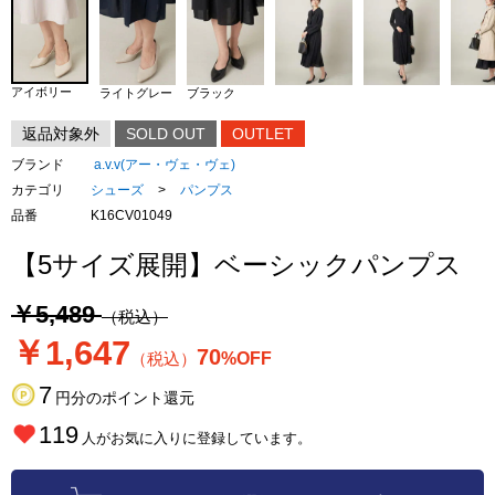
アイボリー
ライトグレー
ブラック
返品対象外
SOLD OUT
OUTLET
ブランド
a.v.v(アー・ヴェ・ヴェ)
カテゴリ
シューズ
>
パンプス
品番
K16CV01049
【5サイズ展開】ベーシックパンプス
￥5,489
（税込）
￥1,647
70
（税込）
%OFF
7
円分のポイント還元
119
人がお気に入りに登録しています。