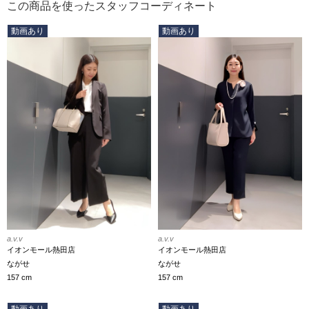
この商品を使ったスタッフコーディネート
動画あり
動画あり
a.v.v
a.v.v
イオンモール熱田店
イオンモール熱田店
ながせ
ながせ
157 cm
157 cm
動画あり
動画あり