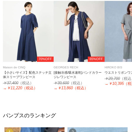
70%OFF
65%OFF
Maison de CINQ
GEORGES RECH
HIROKO BIS
【小さいサイズ】配色ステッチ立
[接触冷感/吸水速乾]バンドカラー
ウエストリボンワン
体スリーブワンピース
ジレワンピース
￥29,700
（税込
￥37,400
（税込）
￥39,600
（税込）
→
￥10,395
（税
→
￥11,220
（税込）
→
￥13,860
（税込）
パンプスのランキング