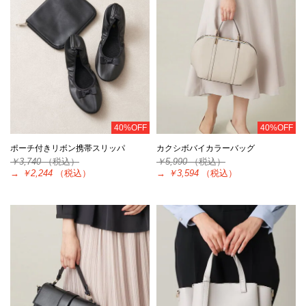
40%OFF
40%OFF
ポーチ付きリボン携帯スリッパ
カクシボバイカラーバッグ
￥3,740
（税込）
￥5,990
（税込）
→
￥2,244
（税込）
→
￥3,594
（税込）