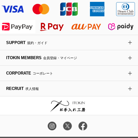
その他のジャケット・スーツ
ノーカラーコート
財布・名刺入れ・ケース
その他のアクセサリー
クラッチバッグ
ブーツ・ブーティー
オーキッド・胡蝶蘭
MK MICHEL KLEIN BAG
ライダースジャケット
ハンカチ・バンダナ
バックパック・リュック
フラットシューズ
カサブランカ・カラー
HIROKO KOSHINO
デニムジャケット
手袋
ボディバッグ・メッセンジャーバッグ
ローファー
ラナンキュラス
re:edition project 165
SUPPORT
規約・ガイド
ダウンジャケット・コート
チャーム・ストラップ
トラベルバッグ
ドレスシューズ
ポプリアレンジ＆フレグランス
HIROKO BIS
ITOKIN MEMBERS
会員登録・マイページ
その他のコート・ブルゾン
ネクタイ
ビジネスバッグ
サンダル・ミュール
グリーン
HIROKO BIS GRANDE
CORPORATE
コーポレート
ポーチ
その他のバッグ
その他のシューズ
その他のアートフラワー
RECRUIT
求人情報
傘・日傘
アイウェア
レッグウェア