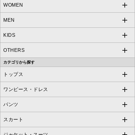
WOMEN
MEN
a.v.v
KIDS
MICHEL KLEIN
a.v.v
OTHERS
MK MICHEL KLEIN
MICHEL KLEIN HOMME
a.v.v
カテゴリから探す
OFUON le MK
MK MICHEL KLEIN HOMME
MK MICHEL KLEIN BAG
トップス
Sybilla
EMILIO ROBBA
ワンピース・ドレス
すべてのトップス
S sybilla
BUYERS SELECT
パンツ
カットソー・Tシャツ
すべてのワンピース・ドレス
Jocomomola
スカート
ブラウス・シャツ
ワンピース
すべてのパンツ
TARA JARMON
ジャケット・スーツ
ニット・セーター
ドレス
フルレングスパンツ
すべてのスカート