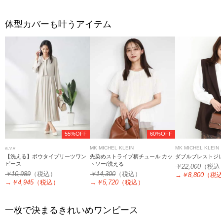
体型カバーも叶うアイテム
55%OFF
60%OFF
a.v.v
MK MICHEL KLEIN
MK MICHEL KLEIN
【洗える】ボウタイプリーツワン
先染めストライプ柄チュール カッ
ダブルブレストジ
ピース
トソー/洗える
￥22,000
（税込
￥10,989
（税込）
￥14,300
（税込）
→
￥8,800
（税
→
￥4,945
（税込）
→
￥5,720
（税込）
一枚で決まるきれいめワンピース