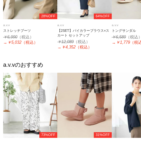
28%OFF
64%OFF
a.v.v
a.v.v
a.v.v
ストレッチブーツ
【2SET】バイカラーブラウス×ス
トングサンダル
カート セットアップ
￥6,990
（税込）
￥6,589
（税込
￥12,089
（税込）
→
￥5,032
（税込）
→
￥1,779
（税
→
￥4,352
（税込）
a.v.v
のおすすめ
73%OFF
31%OFF