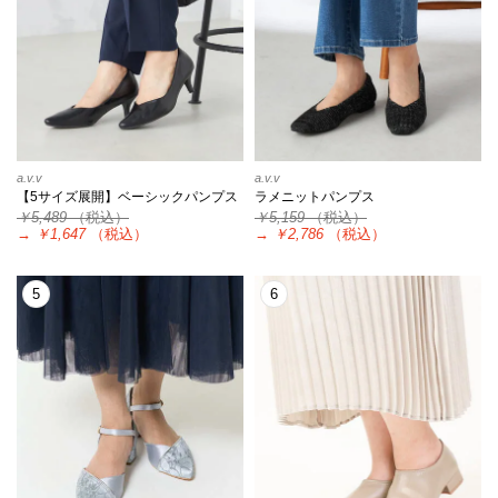
a.v.v
a.v.v
【5サイズ展開】ベーシックパンプス
ラメニットパンプス
￥5,489
（税込）
￥5,159
（税込）
→
￥1,647
（税込）
→
￥2,786
（税込）
5
6