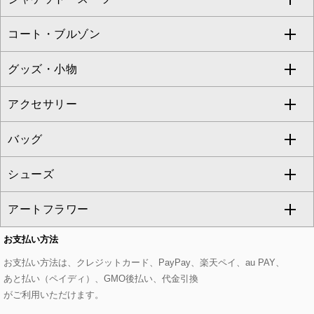
ZAPA
コート・ブルゾン
カーディガン
チュニック
クロップド・半端丈パンツ
ロング・マキシ丈スカート
すべてのジャケット・スーツ
TONEA
グッズ・小物
アンサンブルセット
ジャンパースカート
ガウチョ・ワイドパンツ
ひざ丈スカート
テーラードジャケット
すべてのコート・ブルゾン
al'aise modulation
アクセサリー
ベスト・ジレ
その他のワンピース・ドレス
ハーフ・ショート丈パンツ
ミモレ丈スカート
ノーカラージャケット
トレンチコート
すべてのグッズ・小物
GEORGES RECH
バッグ
パーカー
サロペット・オールインワン
ショート・ミニ丈スカート
セットアップ
ピーコート
マスク
すべてのアクセサリー
GIANNI LO GIUDICE
シューズ
タンクトップ・キャミソール
その他のパンツ
その他のスカート
セットアップジャケット
ダッフルコート
ストール・マフラー・スヌード
ネックレス
すべてのバッグ
CHRISTIAN AUJARD
アートフラワー
スウェット・ジャージー
セットアップパンツ
チェスターコート
ベルト・サスペンダー
ピアス・イヤリング
トートバッグ
すべてのシューズ
CHRISTIAN AUJARD Lサイズ
お支払い方法
その他のトップス
セットアップスカート
モッズコート
帽子
ブレスレット・バングル
ショルダーバッグ
パンプス
すべてのアートフラワー
eur3
お支払い方法は、クレジットカード、PayPay、楽天ペイ、au PAY、
あと払い（ペイディ）、GMO後払い、代金引換
セットアップワンピース
ステンカラーコート
ヘアアクセサリー
ブローチ・コサージュ
ボストンバッグ
スニーカー
ローズ
Maison de CINQ
がご利用いただけます。