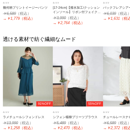
a.v.v
a.v.v
a.v.v
幾何柄プリントイージーパンツ
[17-24cm]【撥水加工/クッション
バックフレアシア
インソール】リボン付フェイクム
￥6,589
（税込）
￥6,039
（税込
ートンブーツ
￥3,990
（税込）
→
￥1,779
（税込）
→
￥1,631
（税
→
￥2,764
（税込）
透ける素材で紡ぐ繊細なムード
91%OFF
55%OFF
a.v.v
a.v.v
a.v.v
ラメチュールシフォンドレス
シフォン楊柳プリーツブラウス
チュールレースナ
￥13,990
（税込）
￥5,489
（税込）
￥6,589
（税込
→
￥1,258
（税込）
→
￥2,470
（税込）
→
￥2,372
（税