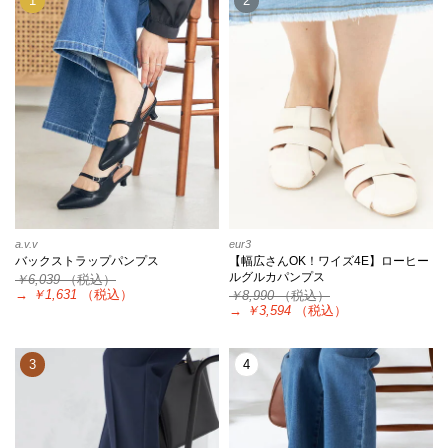
1
2
a.v.v
eur3
バックストラップパンプス
【幅広さんOK！ワイズ4E】ローヒー
ルグルカパンプス
￥6,039
（税込）
→
￥1,631
（税込）
￥8,990
（税込）
→
￥3,594
（税込）
3
4