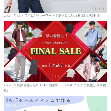
a.v.v
"品よくラクに"がキーワード！夏休みに頼れる涼しい帰省服
a.v.v
＼夏服全品 2点10％OFF開催中！／FINAL SALEで夏物が最終価
格に！