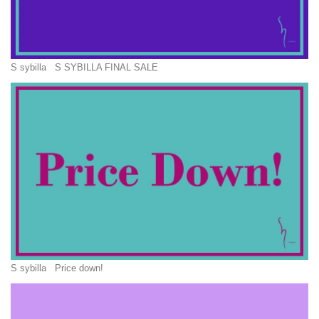
S sybilla
S SYBILLA FINAL SALE
S sybilla
Price down!