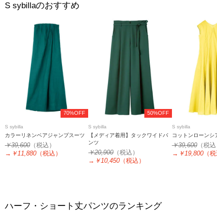
のおすすめ
S sybilla
70%OFF
50%OFF
S sybilla
S sybilla
S sybilla
カラーリネンベアジャンプスーツ
【メディア着用】タックワイドパ
コットンローンシ
ンツ
￥39,600
（税込）
￥39,600
（税込
￥20,900
（税込）
→
￥11,880
（税込）
→
￥19,800
（税
→
￥10,450
（税込）
ハーフ・ショート丈パンツのランキング