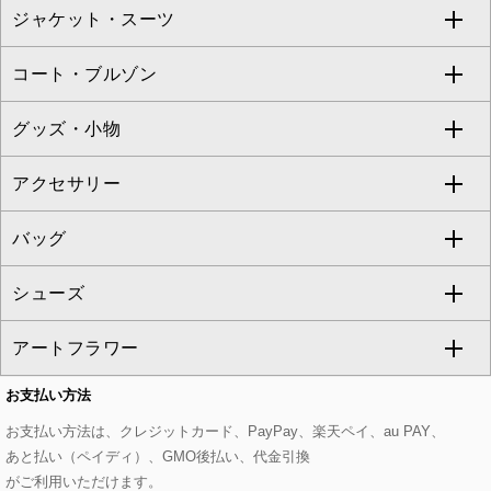
ジャケット・スーツ
ニット・セーター
ドレス
フルレングスパンツ
すべてのスカート
ZAPA
コート・ブルゾン
カーディガン
チュニック
クロップド・半端丈パンツ
ロング・マキシ丈スカート
すべてのジャケット・スーツ
TONEA
グッズ・小物
アンサンブルセット
ジャンパースカート
ガウチョ・ワイドパンツ
ひざ丈スカート
テーラードジャケット
すべてのコート・ブルゾン
al'aise modulation
アクセサリー
ベスト・ジレ
その他のワンピース・ドレス
ハーフ・ショート丈パンツ
ミモレ丈スカート
ノーカラージャケット
トレンチコート
すべてのグッズ・小物
GEORGES RECH
バッグ
パーカー
サロペット・オールインワン
ショート・ミニ丈スカート
セットアップ
ピーコート
マスク
すべてのアクセサリー
GIANNI LO GIUDICE
シューズ
タンクトップ・キャミソール
その他のパンツ
その他のスカート
セットアップジャケット
ダッフルコート
ストール・マフラー・スヌード
ネックレス
すべてのバッグ
CHRISTIAN AUJARD
アートフラワー
スウェット・ジャージー
セットアップパンツ
チェスターコート
ベルト・サスペンダー
ピアス・イヤリング
トートバッグ
すべてのシューズ
CHRISTIAN AUJARD Lサイズ
お支払い方法
その他のトップス
セットアップスカート
モッズコート
帽子
ブレスレット・バングル
ショルダーバッグ
パンプス
すべてのアートフラワー
eur3
お支払い方法は、クレジットカード、PayPay、楽天ペイ、au PAY、
あと払い（ペイディ）、GMO後払い、代金引換
セットアップワンピース
ステンカラーコート
ヘアアクセサリー
ブローチ・コサージュ
ボストンバッグ
スニーカー
ローズ
Maison de CINQ
がご利用いただけます。