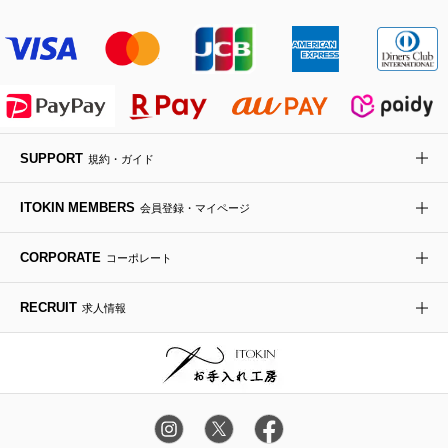
その他のジャケット・スーツ
ノーカラーコート
財布・名刺入れ・ケース
その他のアクセサリー
クラッチバッグ
ブーツ・ブーティー
オーキッド・胡蝶蘭
MK MICHEL KLEIN BAG
ライダースジャケット
ハンカチ・バンダナ
バックパック・リュック
フラットシューズ
カサブランカ・カラー
HIROKO KOSHINO
デニムジャケット
手袋
ボディバッグ・メッセンジャーバッグ
ローファー
ラナンキュラス
re:edition project 165
SUPPORT
規約・ガイド
ダウンジャケット・コート
チャーム・ストラップ
トラベルバッグ
ドレスシューズ
ポプリアレンジ＆フレグランス
HIROKO BIS
ITOKIN MEMBERS
会員登録・マイページ
その他のコート・ブルゾン
ネクタイ
ビジネスバッグ
サンダル・ミュール
グリーン
HIROKO BIS GRANDE
CORPORATE
コーポレート
ポーチ
その他のバッグ
その他のシューズ
その他のアートフラワー
RECRUIT
求人情報
傘・日傘
アイウェア
レッグウェア