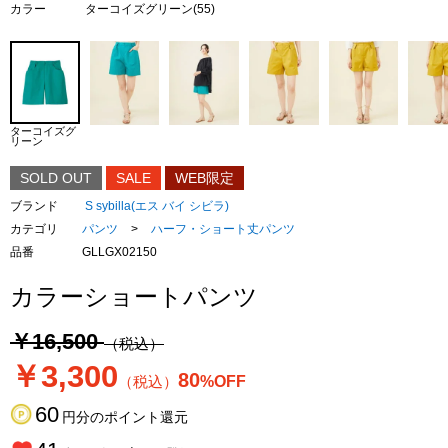
カラー
ターコイズグリーン(55)
ターコイズグ
リーン
SOLD OUT
SALE
WEB限定
ブランド
S sybilla(エス バイ シビラ)
カテゴリ
パンツ
>
ハーフ・ショート丈パンツ
品番
GLLGX02150
カラーショートパンツ
￥16,500
（税込）
￥3,300
80
（税込）
%OFF
60
円分のポイント還元