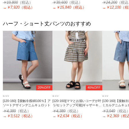
￥19,800
（税込）
￥39,600
（税込）
￥24,200
（税込
→
￥7,920
（税込）
→
￥15,840
（税込）
→
￥12,100
（税
ハーフ・ショート丈パンツのおすすめ
20%OFF
40%OFF
a.v.v
a.v.v
a.v.v
[120-160]【接触冷感/綿100％】ア
[120-160][ママとお揃いコーデが叶
[130-160]【接触
ソートデザインデニムキュロット
う/セットアップ可能]ギャザーキュ
ミカルデニムキュ
ロット
￥4,389
（税込）
￥4,389
（税込）
￥3,949
（税込
→
￥3,512
（税込）
→
￥2,634
（税込）
→
￥2,369
（税