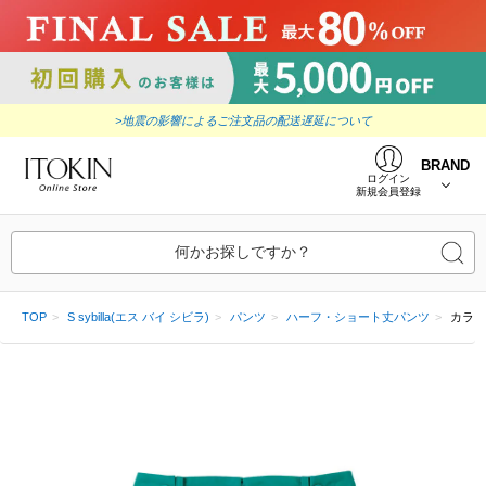
>地震の影響によるご注文品の配送遅延について
BRAND
ログイン
新規会員登録
何かお探しですか？
TOP
S sybilla(エス バイ シビラ)
パンツ
ハーフ・ショート丈パンツ
カラー