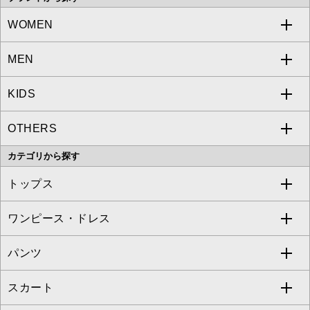
WOMEN
MEN
a.v.v
KIDS
MICHEL KLEIN
a.v.v
OTHERS
MK MICHEL KLEIN
MICHEL KLEIN HOMME
a.v.v
カテゴリから探す
OFUON le MK
MK MICHEL KLEIN HOMME
MK MICHEL KLEIN BAG
トップス
Sybilla
EMILIO ROBBA
ワンピース・ドレス
すべてのトップス
S sybilla
BUYERS SELECT
パンツ
カットソー・Tシャツ
すべてのワンピース・ドレス
Jocomomola
スカート
ブラウス・シャツ
ワンピース
すべてのパンツ
TARA JARMON