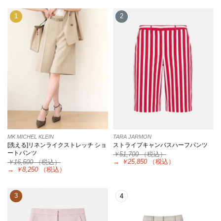
1
2
MK MICHEL KLEIN
TARA JARMON
[洗える]リネンライクストレッチ ショ
ストライプキャンバスハーフパンツ
ートパンツ
￥51,700
（税込）
→
￥25,850
（税込）
￥16,500
（税込）
→
￥8,250
（税込）
3
4