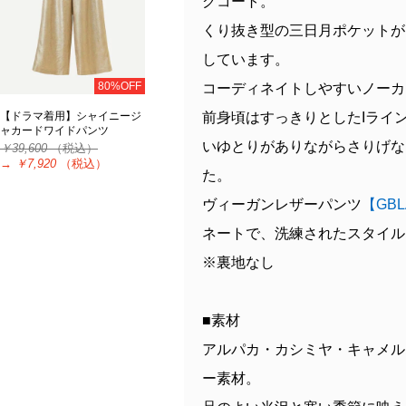
グコート。
くり抜き型の三日月ポケットが
しています。
80%OFF
コーディネイトしやすいノーカ
【ドラマ着用】シャイニージ
前身頃はすっきりとしたIライ
ャカードワイドパンツ
いゆとりがありながらさりげな
￥39,600
（税込）
→
￥7,920
（税込）
た。
ヴィーガンレザーパンツ
【GBL
ネートで、洗練されたスタイル
※裏地なし
■素材
アルパカ・カシミヤ・キャメル
ー素材。