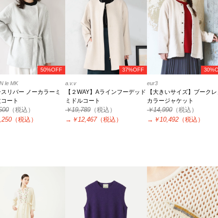
50%OFF
37%OFF
30%
 le MK
a.v.v
eur3
ースリバー ノーカラーミ
【２WAY】Aラインフーデッド
【大きいサイズ】ブークレ
丈コート
ミドルコート
カラージャケット
500
（税込）
￥19,789
（税込）
￥14,990
（税込）
,250
（税込）
→
￥12,467
（税込）
→
￥10,492
（税込）