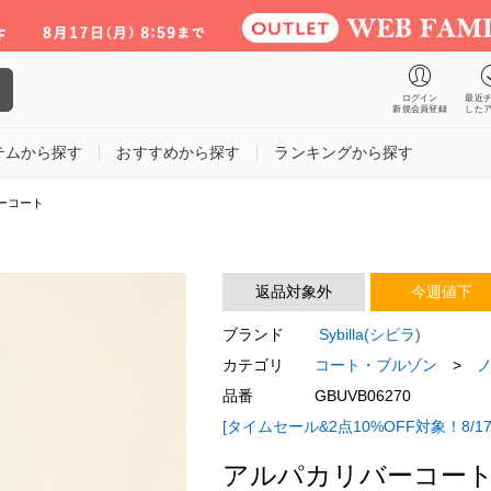
ログイン
最近
新規会員登録
した
テムから探す
おすすめから探す
ランキングから探す
ーコート
返品対象外
今週値下
ブランド
Sybilla(シビラ)
カテゴリ
コート・ブルゾン
>
品番
GBUVB06270
[タイムセール&2点10%OFF対象！8/17
アルパカリバーコー