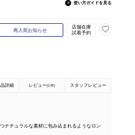
>
使い方ガイドを見る
model:H168 B74 W56 H
店舗在庫
再入荷お知らせ
試着予約
商品詳細
レビュー
スタッフ
レビュー
(1件)
ト
つナチュラルな素材に包み込まれるようなロン