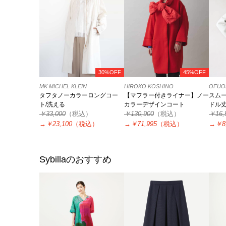
30%OFF
45%OFF
MK MICHEL KLEIN
HIROKO KOSHINO
OFUON
タフタノーカラーロングコー
【マフラー付きライナー】ノー
スム
ト/洗える
カラーデザインコート
ドル
￥33,000
（税込）
￥130,900
（税込）
￥16,
→
￥23,100
（税込）
→
￥71,995
（税込）
→
￥8
Sybilla
のおすすめ