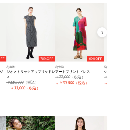
›
OFF
70%OFF
60%OFF
Sybilla
Sybilla
Sybilla
ージ
ジオメトリックアップリケドレ
アートプリントドレス
シアーカラミス
ス
￥77,000
（税込）
￥49,500
（税
￥110,000
（税込）
→
￥30,800
（税込）
→
￥14,850
（
→
￥33,000
（税込）