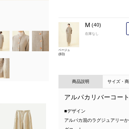
model:H168 B74 W56 H85 着用サイズМ
M
(40)
在庫なし
ベージュ
(83)
商品説明
サイズ・
アルパカリバーコー
■デザイン
アルパカ混のラグジュアリーか