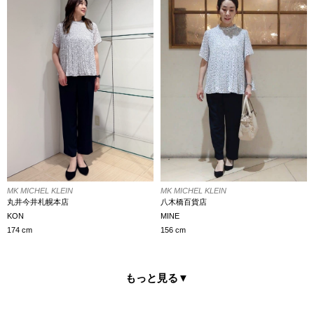
MK MICHEL KLEIN
MK MICHEL KLEIN
八木橋百貨店
丸井今井札幌本店
MINE
KON
156 cm
174 cm
もっと見る
▼