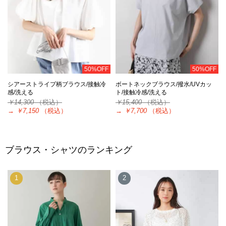
50%OFF
50%OFF
シアーストライプ柄ブラウス/接触冷
ボートネックブラウス/撥水/UVカッ
感/洗える
ト/接触冷感/洗える
￥14,300
（税込）
￥15,400
（税込）
→
￥7,150
（税込）
→
￥7,700
（税込）
ブラウス・シャツのランキング
1
2