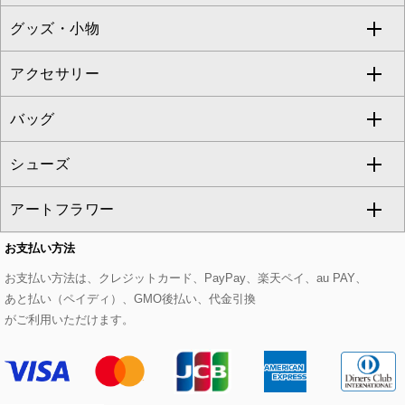
TONEA
グッズ・小物
アンサンブルセット
ジャンパースカート
ガウチョ・ワイドパンツ
ひざ丈スカート
テーラードジャケット
すべてのコート・ブルゾン
al'aise modulation
アクセサリー
ベスト・ジレ
その他のワンピース・ドレス
ハーフ・ショート丈パンツ
ミモレ丈スカート
ノーカラージャケット
トレンチコート
すべてのグッズ・小物
GEORGES RECH
バッグ
パーカー
サロペット・オールインワン
ショート・ミニ丈スカート
セットアップ
ピーコート
マスク
すべてのアクセサリー
GIANNI LO GIUDICE
シューズ
タンクトップ・キャミソール
その他のパンツ
その他のスカート
セットアップジャケット
ダッフルコート
ストール・マフラー・スヌード
ネックレス
すべてのバッグ
CHRISTIAN AUJARD
アートフラワー
スウェット・ジャージー
セットアップパンツ
チェスターコート
ベルト・サスペンダー
ピアス・イヤリング
トートバッグ
すべてのシューズ
CHRISTIAN AUJARD Lサイズ
お支払い方法
その他のトップス
セットアップスカート
モッズコート
帽子
ブレスレット・バングル
ショルダーバッグ
パンプス
すべてのアートフラワー
eur3
お支払い方法は、クレジットカード、PayPay、楽天ペイ、au PAY、
あと払い（ペイディ）、GMO後払い、代金引換
セットアップワンピース
ステンカラーコート
ヘアアクセサリー
ブローチ・コサージュ
ボストンバッグ
スニーカー
ローズ
Maison de CINQ
がご利用いただけます。
その他のジャケット・スーツ
ノーカラーコート
財布・名刺入れ・ケース
その他のアクセサリー
クラッチバッグ
ブーツ・ブーティー
オーキッド・胡蝶蘭
MK MICHEL KLEIN BAG
カラー・サイズを選択してカートに入れる
ライダースジャケット
ハンカチ・バンダナ
バックパック・リュック
フラットシューズ
カサブランカ・カラー