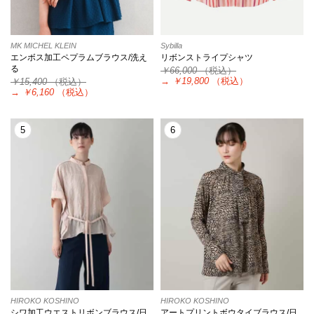
MK MICHEL KLEIN
Sybilla
エンボス加工ペプラムブラウス/洗え
リボンストライプシャツ
る
￥66,000
（税込）
→
￥19,800
（税込）
￥15,400
（税込）
→
￥6,160
（税込）
5
6
HIROKO KOSHINO
HIROKO KOSHINO
シワ加工ウエストリボンブラウス/日
アートプリントボウタイブラウス/日