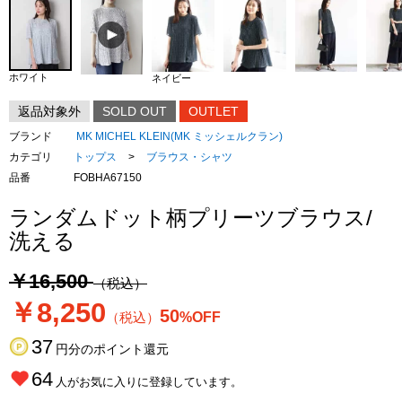
ホワイト
ネイビー
返品対象外
SOLD OUT
OUTLET
ブランド
MK MICHEL KLEIN(MK ミッシェルクラン)
カテゴリ
トップス
>
ブラウス・シャツ
品番
FOBHA67150
ランダムドット柄プリーツブラウス/
洗える
￥16,500
（税込）
￥8,250
50
（税込）
%OFF
37
円分のポイント還元
64
人がお気に入りに登録しています。